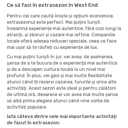
Ce să faci în extrasezon în West End
Pentru cei care caută liniște și opțiuni economice,
extrasezonul este perfect. Mai puțini turiști
înseamnă experiențe mai autentice, fără cozi lungi la
atracții, și zboruri și cazare mai ieftine. Companiile
locale oferă adesea reduceri speciale, ceea ce face
mai ușor să te răsfeți cu experiențe de lux.
Cu mai puțini turiști în jur, vei avea, de asemenea,
șansa de a te bucura de o experiență mai autentică
și de a descoperi cultura locală la un nivel mai
profund. În plus, vei găsi și mai multă flexibilitate
atunci când îți rezervi cazarea, tururile și orice alte
activități. Acest sezon este ideal și pentru călătorii
de ultimă oră, deoarece ei vor avea mai multe șanse
să aibă prima alegere atunci când vine vorba de
activități populare.
Iată câteva dintre cele mai importante activități
de făcut în extrasezon: