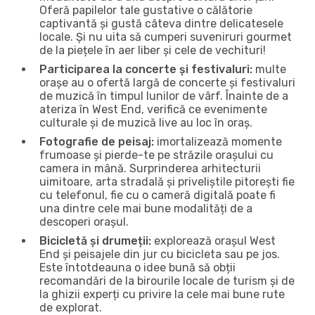
Oferă papilelor tale gustative o călătorie
captivantă și gustă câteva dintre delicatesele
locale. Și nu uita să cumperi suveniruri gourmet
de la piețele în aer liber și cele de vechituri!
Participarea la concerte și festivaluri:
multe
orașe au o ofertă largă de concerte și festivaluri
de muzică în timpul lunilor de vârf. Înainte de a
ateriza în West End, verifică ce evenimente
culturale și de muzică live au loc în oraș.
Fotografie de peisaj:
imortalizează momente
frumoase și pierde-te pe străzile orașului cu
camera in mână. Surprinderea arhitecturii
uimitoare, arta stradală și priveliștile pitorești fie
cu telefonul, fie cu o cameră digitală poate fi
una dintre cele mai bune modalități de a
descoperi orașul.
Bicicletă și drumeții:
explorează orașul West
End și peisajele din jur cu bicicleta sau pe jos.
Este întotdeauna o idee bună să obții
recomandări de la birourile locale de turism și de
la ghizii experți cu privire la cele mai bune rute
de explorat.