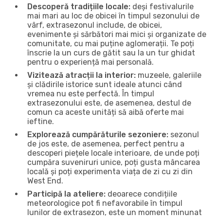
Descoperă tradițiile locale:
deși festivalurile
mai mari au loc de obicei în timpul sezonului de
vârf, extrasezonul include, de obicei,
evenimente și sărbători mai mici și organizate de
comunitate, cu mai puține aglomerații. Te poți
înscrie la un curs de gătit sau la un tur ghidat
pentru o experiență mai personală.
Vizitează atracții la interior:
muzeele, galeriile
și clădirile istorice sunt ideale atunci când
vremea nu este perfectă. În timpul
extrasezonului este, de asemenea, destul de
comun ca aceste unități să aibă oferte mai
ieftine.
Explorează cumpărăturile sezoniere:
sezonul
de jos este, de asemenea, perfect pentru a
descoperi piețele locale interioare, de unde poți
cumpăra suveniruri unice, poți gusta mâncarea
locală și poți experimenta viața de zi cu zi din
West End.
Participă la ateliere:
deoarece condițiile
meteorologice pot fi nefavorabile în timpul
lunilor de extrasezon, este un moment minunat