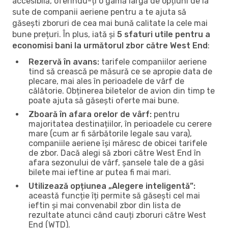
accesibilă, oferindu-ți o gamă largă de opțiuni de la
sute de companii aeriene pentru a te ajuta să
găsești zboruri de cea mai bună calitate la cele mai
bune prețuri. În plus, iată și
5 sfaturi utile pentru a
economisi bani la următorul zbor către West End
:
Rezervă în avans:
tarifele companiilor aeriene
tind să crească pe măsură ce se apropie data de
plecare, mai ales în perioadele de vârf de
călătorie. Obținerea biletelor de avion din timp te
poate ajuta să găsești oferte mai bune.
Zboară în afara orelor de vârf:
pentru
majoritatea destinațiilor, în perioadele cu cerere
mare (cum ar fi sărbătorile legale sau vara),
companiile aeriene își măresc de obicei tarifele
de zbor. Dacă alegi să zbori către West End în
afara sezonului de vârf, șansele tale de a găsi
bilete mai ieftine ar putea fi mai mari.
Utilizează opțiunea „Alegere inteligentă”:
această funcție îți permite să găsești cel mai
ieftin și mai convenabil zbor din lista de
rezultate atunci când cauți zboruri către West
End (WTD).