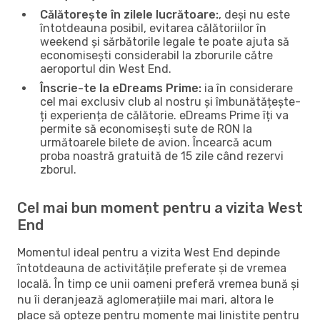
Călătorește în zilele lucrătoare:
, deși nu este
întotdeauna posibil, evitarea călătoriilor în
weekend și sărbătorile legale te poate ajuta să
economisești considerabil la zborurile către
aeroportul din West End.
Înscrie-te la eDreams Prime:
ia în considerare
cel mai exclusiv club al nostru și îmbunătățește-
ți experiența de călătorie. eDreams Prime îți va
permite să economisești sute de RON la
următoarele bilete de avion. Încearcă acum
proba noastră gratuită de 15 zile când rezervi
zborul.
Cel mai bun moment pentru a vizita West
End
Momentul ideal pentru a vizita West End depinde
întotdeauna de activitățile preferate și de vremea
locală. În timp ce unii oameni preferă vremea bună și
nu îi deranjează aglomerațiile mai mari, altora le
place să opteze pentru momente mai liniștite pentru