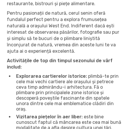
restaurante, bistrouri și piețe alimentare.
Pentru pasionații de natură, cerul senin oferă
fundalul perfect pentru a explora frumusețea
naturală a orașului West End. Indiferent dacă ești
interesat de observarea păsărilor, fotografie sau pur
și simplu să te bucuri de o plimbare liniștită
înconjurat de natură, vremea din aceste luni te va
ajuta ai o experiență excelentă.
Activitățile de top din timpul sezonului de vârf
includ:
Explorarea cartierelor istorice:
plimbă-te prin
cele mai vechi cartiere ale orașului și petrece
ceva timp admirându-i arhitectura. Fă o
plimbare prin principalele zone istorice și
descoperă poveștile fascinante din spatele
unora dintre cele mai emblematice clădiri din
oraș.
Vizitarea piețelor în aer liber:
este bine
cunoscut faptul că mâncarea este cea mai bună
modalitate de a afla despre cultura unei țări.