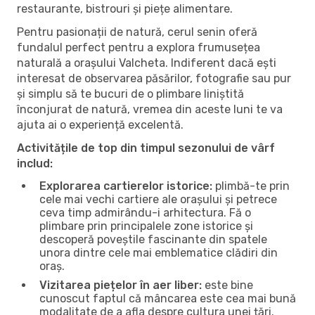
restaurante, bistrouri și piețe alimentare.
Pentru pasionații de natură, cerul senin oferă
fundalul perfect pentru a explora frumusețea
naturală a orașului Valcheta. Indiferent dacă ești
interesat de observarea păsărilor, fotografie sau pur
și simplu să te bucuri de o plimbare liniștită
înconjurat de natură, vremea din aceste luni te va
ajuta ai o experiență excelentă.
Activitățile de top din timpul sezonului de vârf
includ:
Explorarea cartierelor istorice:
plimbă-te prin
cele mai vechi cartiere ale orașului și petrece
ceva timp admirându-i arhitectura. Fă o
plimbare prin principalele zone istorice și
descoperă poveștile fascinante din spatele
unora dintre cele mai emblematice clădiri din
oraș.
Vizitarea piețelor în aer liber:
este bine
cunoscut faptul că mâncarea este cea mai bună
modalitate de a afla despre cultura unei țări.