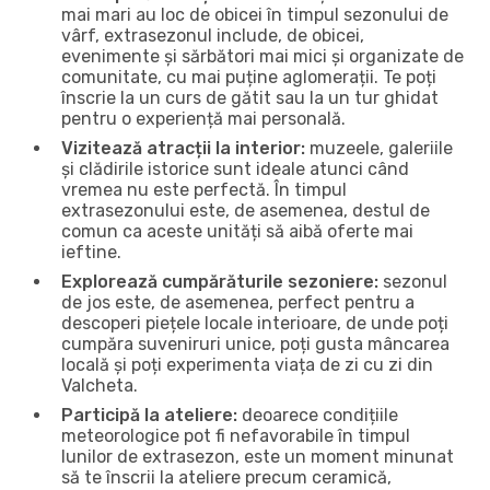
mai mari au loc de obicei în timpul sezonului de
vârf, extrasezonul include, de obicei,
evenimente și sărbători mai mici și organizate de
comunitate, cu mai puține aglomerații. Te poți
înscrie la un curs de gătit sau la un tur ghidat
pentru o experiență mai personală.
Vizitează atracții la interior:
muzeele, galeriile
și clădirile istorice sunt ideale atunci când
vremea nu este perfectă. În timpul
extrasezonului este, de asemenea, destul de
comun ca aceste unități să aibă oferte mai
ieftine.
Explorează cumpărăturile sezoniere:
sezonul
de jos este, de asemenea, perfect pentru a
descoperi piețele locale interioare, de unde poți
cumpăra suveniruri unice, poți gusta mâncarea
locală și poți experimenta viața de zi cu zi din
Valcheta.
Participă la ateliere:
deoarece condițiile
meteorologice pot fi nefavorabile în timpul
lunilor de extrasezon, este un moment minunat
să te înscrii la ateliere precum ceramică,