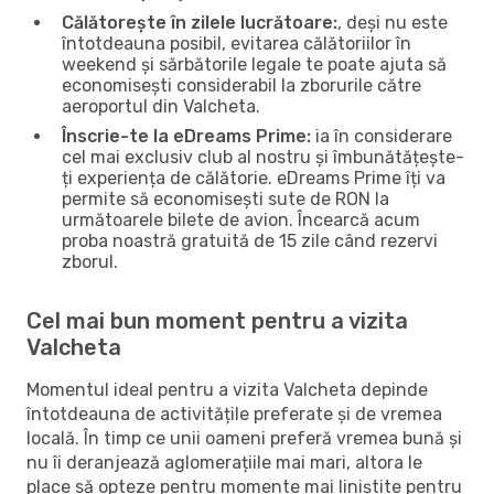
Călătorește în zilele lucrătoare:
, deși nu este
întotdeauna posibil, evitarea călătoriilor în
weekend și sărbătorile legale te poate ajuta să
economisești considerabil la zborurile către
aeroportul din Valcheta.
Înscrie-te la eDreams Prime:
ia în considerare
cel mai exclusiv club al nostru și îmbunătățește-
ți experiența de călătorie. eDreams Prime îți va
permite să economisești sute de RON la
următoarele bilete de avion. Încearcă acum
proba noastră gratuită de 15 zile când rezervi
zborul.
Cel mai bun moment pentru a vizita
Valcheta
Momentul ideal pentru a vizita Valcheta depinde
întotdeauna de activitățile preferate și de vremea
locală. În timp ce unii oameni preferă vremea bună și
nu îi deranjează aglomerațiile mai mari, altora le
place să opteze pentru momente mai liniștite pentru