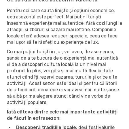
Pentru cei care caută liniște și opțiuni economice,
extrasezonul este perfect. Mai puțini turiști
înseamnă experiențe mai autentice, fără cozi lungi la
atracții, și zboruri și cazare mai ieftine. Companiile
locale oferă adesea reduceri speciale, ceea ce face
mai ușor să te răsfeți cu experiențe de lux.
Cu mai puțini turiști în jur, vei avea, de asemenea,
șansa de a te bucura de o experiență mai autentică
și de a descoperi cultura locală la un nivel mai
profund. În plus, vei găsi și mai multă flexibilitate
atunci când îți rezervi cazarea, tururile și orice alte
activități. Acest sezon este ideal și pentru călătorii
de ultimă oră, deoarece ei vor avea mai multe șanse
să aibă prima alegere atunci când vine vorba de
activități populare.
Iată câteva dintre cele mai importante activități
de făcut în extrasezon:
Descoperă tradițiile locale:
deși festivalurile