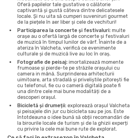
Oferă papilelor tale gustative o călătorie
captivantă și gustă câteva dintre delicatesele
locale. Și nu uita să cumperi suveniruri gourmet
de la piețele în aer liber și cele de vechituri!
Participarea la concerte și festivaluri:
multe
orașe au o ofertă largă de concerte și festivaluri
de muzică în timpul lunilor de vârf. Înainte de a
ateriza în Valcheta, verifică ce evenimente
culturale și de muzică live au loc în oraș.
Fotografie de peisaj:
imortalizează momente
frumoase și pierde-te pe străzile orașului cu
camera in mână. Surprinderea arhitecturii
uimitoare, arta stradală și priveliștile pitorești fie
cu telefonul, fie cu o cameră digitală poate fi
una dintre cele mai bune modalități de a
descoperi orașul.
Bicicletă și drumeții:
explorează orașul Valcheta
și peisajele din jur cu bicicleta sau pe jos. Este
întotdeauna o idee bună să obții recomandări de
la birourile locale de turism și de la ghizii experți
cu privire la cele mai bune rute de explorat.
Ce să faci în extrasezon în Valcheta