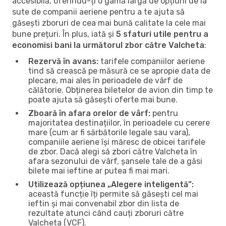
accesibilă, oferindu-ți o gamă largă de opțiuni de la
sute de companii aeriene pentru a te ajuta să
găsești zboruri de cea mai bună calitate la cele mai
bune prețuri. În plus, iată și
5 sfaturi utile pentru a
economisi bani la următorul zbor către Valcheta
:
Rezervă în avans:
tarifele companiilor aeriene
tind să crească pe măsură ce se apropie data de
plecare, mai ales în perioadele de vârf de
călătorie. Obținerea biletelor de avion din timp te
poate ajuta să găsești oferte mai bune.
Zboară în afara orelor de vârf:
pentru
majoritatea destinațiilor, în perioadele cu cerere
mare (cum ar fi sărbătorile legale sau vara),
companiile aeriene își măresc de obicei tarifele
de zbor. Dacă alegi să zbori către Valcheta în
afara sezonului de vârf, șansele tale de a găsi
bilete mai ieftine ar putea fi mai mari.
Utilizează opțiunea „Alegere inteligentă”:
această funcție îți permite să găsești cel mai
ieftin și mai convenabil zbor din lista de
rezultate atunci când cauți zboruri către
Valcheta (VCF).