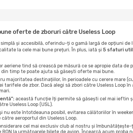
 bune oferte de zboruri către Useless Loop
implă și accesibilă, oferindu-ți o gamă largă de opțiuni de 
litate la cele mai bune prețuri. În plus, iată și
5 sfaturi ut
or aeriene tind să crească pe măsură ce se apropie data de pl
n din timp te poate ajuta să găsești oferte mai bune.
u majoritatea destinațiilor, în perioadele cu cerere mare (cum
i tarifele de zbor. Dacă alegi să zbori către Useless Loop în
mari.
gentă”:
această funcție îți permite să găsești cel mai ieftin ș
ătre Useless Loop (USL).
și nu este întotdeauna posibil, evitarea călătoriilor în weeke
e către aeroportul din Useless Loop.
onsiderare cel mai exclusiv club al nostru și îmbunătățește-
e RON la următoarele bilete de avion. Încearcă acum proba no