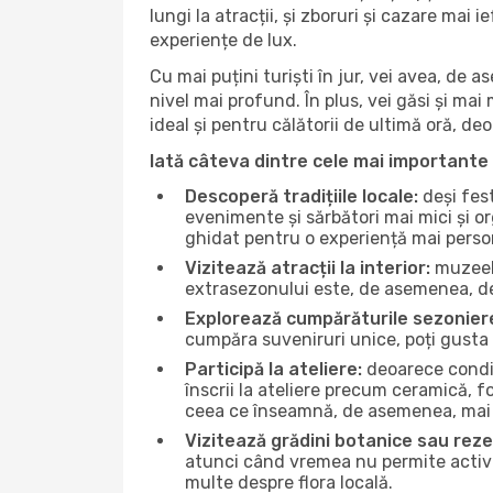
lungi la atracții, și zboruri și cazare mai
experiențe de lux.
Cu mai puțini turiști în jur, vei avea, de
nivel mai profund. În plus, vei găsi și mai 
ideal și pentru călătorii de ultimă oră, d
Iată câteva dintre cele mai importante 
Descoperă tradițiile locale:
deși fest
evenimente și sărbători mai mici și or
ghidat pentru o experiență mai perso
Vizitează atracții la interior:
muzeele
extrasezonului este, de asemenea, de
Explorează cumpărăturile sezonier
cumpăra suveniruri unice, poți gusta 
Participă la ateliere:
deoarece condiț
înscrii la ateliere precum ceramică, f
ceea ce înseamnă, de asemenea, mai 
Vizitează grădini botanice sau reze
atunci când vremea nu permite activită
multe despre flora locală.