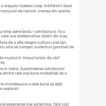
 a orașului Useless Loop. Indiferent dacă
ă înconjurat de natură, vremea din aceste
eva timp admirându-i arhitectura. Fă o
e cele mai emblematice clădiri din oraș.
te de a afla despre cultura unei țări.
Și nu uita să cumperi suveniruri gourmet de
e muzică în timpul lunilor de vârf.
raș.
a in mână. Surprinderea arhitecturii
una dintre cele mai bune modalități de a
Este întotdeauna o idee bună să obții
de explorat.
amnă experiențe mai autentice, fără cozi