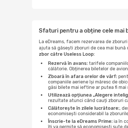
Sfaturi pentru a obține cele mai
La eDreams, facem rezervarea de zboruri s
ajuta să găsești zboruri de cea mai bună ca
zbor către Useless Loop
:
Rezervă în avans:
tarifele companiil
călătorie. Obținerea biletelor de avio
Zboară în afara orelor de vârf:
pentr
companiile aeriene își măresc de obice
găsi bilete mai ieftine ar putea fi mai 
Utilizează opțiunea „Alegere inteli
rezultate atunci când cauți zboruri c
Călătorește în zilele lucrătoare:
, de
economisești considerabil la zboruril
Înscrie-te la eDreams Prime:
ia în c
îți va permite să economisești sute d