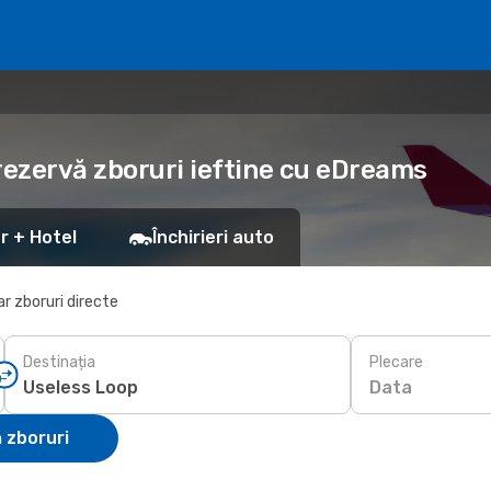
rezervă zboruri ieftine cu eDreams
r + Hotel
Închirieri auto
r zboruri directe
Destinația
Plecare
Data
 zboruri