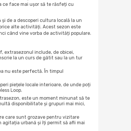
ea ce face mai ușor să te răsfeți cu
 și de a descoperi cultura locală la un
 orice alte activități. Acest sezon este
nci când vine vorba de activități populare.
f, extrasezonul include, de obicei,
scrie la un curs de gătit sau la un tur
ea nu este perfectă. În timpul
ri piețele locale interioare, de unde poți
eless Loop.
 extrasezon, este un moment minunat să te
ltă disponibilitate și grupuri mai mici,
ere care sunt grozave pentru vizitare
gitația urbană și îți permit să afli mai