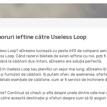
oruri ieftine către Useless Loop
seless Loop? eDreams lucrează cu peste 690 de companii aerie
ss Loop. Când rezervi biletele de avion ieftine cu noi, poți f
până la călătorii dus-întors, eDreams are soluția perfectă.
 în Useless Loop sau planifici un sejur mai lung, eDreams îți
și furnizori de călătorii, îți putem oferi, de asemenea, ofe
detalii esențiale de călătorie, cum ar fi servicii de închiriere 
ie? Continuă să citești și află despre unele dintre cele mai 
către această destinație și sfaturi despre cum să îți asiguri