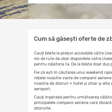
Cum să găsești oferte de zb
Cauți bilete la prețuri accesibile către U
mii de rute de zbor disponibile către Usele
pentru călătoria ta. De la bilete doar dus 
Fie că ești în căutarea unui weekend rapid
rețelei noastre vaste de companii aeriene 
noastre de zboruri + hotel și chiar și alte 
aeroport.
Cauți inspirație pentru următoarea călător
principalele companii aeriene care zboară 
zborurile.