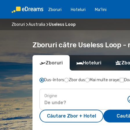
Zboruri
Hoteluri
Ma?ini
Zboruri
Australia
Useless Loop
Zboruri către Useless Loop - 
Zboruri
Hoteluri
Zbo
Dus-întors
Zbor dus
Mai multe orașe
Doa
Origine
Căutare Zbor + Hotel
Caută