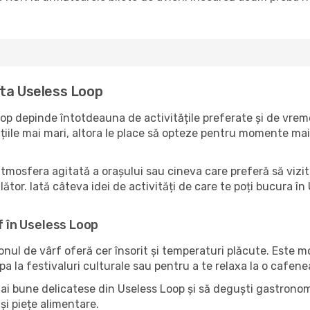
ita Useless Loop
op depinde întotdeauna de activitățile preferate și de vreme
ile mai mari, altora le place să opteze pentru momente mai li
atmosfera agitată a orașului sau cineva care preferă să vizit
ător. Iată câteva idei de activități de care te poți bucura în 
f în Useless Loop
zonul de vârf oferă cer însorit și temperaturi plăcute. Este 
pa la festivaluri culturale sau pentru a te relaxa la o cafene
ai bune delicatese din Useless Loop și să deguști gastronomi
și piețe alimentare.