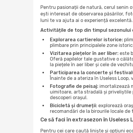
Pentru pasionații de natură, cerul senin 
ești interesat de observarea păsărilor, fo
luni te va ajuta ai o experiență excelentă.
Activitățile de top din timpul sezonului 
Explorarea cartierelor istorice:
plim
plimbare prin principalele zone istori
Vizitarea piețelor în aer liber:
este b
Oferă papilelor tale gustative o călă
la piețele în aer liber și cele de vechitu
Participarea la concerte și festival
Înainte de a ateriza în Useless Loop, 
Fotografie de peisaj:
imortalizează m
uimitoare, arta stradală și priveliștil
descoperi orașul.
Bicicletă și drumeții:
explorează orașu
recomandări de la birourile locale de t
Ce să faci în extrasezon în Useless 
Pentru cei care caută liniște și opțiuni e