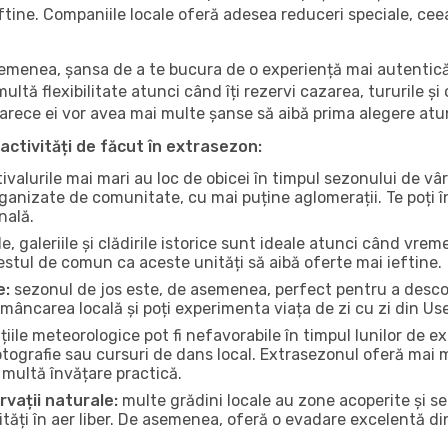
 ieftine. Companiile locale oferă adesea reduceri speciale, ce
 asemenea, șansa de a te bucura de o experiență mai autentică
multă flexibilitate atunci când îți rezervi cazarea, tururile și
eoarece ei vor avea mai multe șanse să aibă prima alegere atu
activități de făcut în extrasezon:
ivalurile mai mari au loc de obicei în timpul sezonului de vâr
ganizate de comunitate, cu mai puține aglomerații. Te poți în
nală.
, galeriile și clădirile istorice sunt ideale atunci când vrem
stul de comun ca aceste unități să aibă oferte mai ieftine.
e:
sezonul de jos este, de asemenea, perfect pentru a descope
mâncarea locală și poți experimenta viața de zi cu zi din Us
iile meteorologice pot fi nefavorabile în timpul lunilor de
otografie sau cursuri de dans local. Extrasezonul oferă mai mu
multă învățare practică.
rvații naturale:
multe grădini locale au zone acoperite și s
ți în aer liber. De asemenea, oferă o evadare excelentă din a