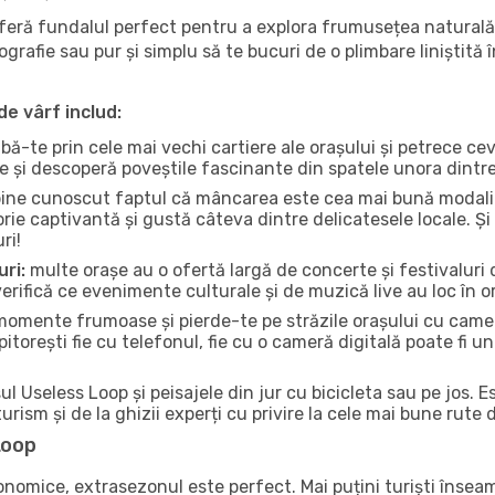
oferă fundalul perfect pentru a explora frumusețea naturală
tografie sau pur și simplu să te bucuri de o plimbare liniștit
de vârf includ:
bă-te prin cele mai vechi cartiere ale orașului și petrece c
ce și descoperă poveștile fascinante din spatele unora dintr
ine cunoscut faptul că mâncarea este cea mai bună modalita
torie captivantă și gustă câteva dintre delicatesele locale. 
ri!
uri:
multe orașe au o ofertă largă de concerte și festivaluri d
verifică ce evenimente culturale și de muzică live au loc în o
omente frumoase și pierde-te pe străzile orașului cu camer
e pitorești fie cu telefonul, fie cu o cameră digitală poate fi 
l Useless Loop și peisajele din jur cu bicicleta sau pe jos. 
urism și de la ghizii experți cu privire la cele mai bune rute 
Loop
conomice, extrasezonul este perfect. Mai puțini turiști înse