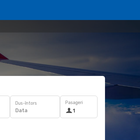
Pasageri
Dus-întors
Data
1