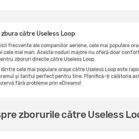
 zbura către Useless Loop
icii frecvente ale companiilor aeriene, cele mai populare ora
i cele mai mari. Aceste noduri majore nu oferă doar confort,
pentru zboruri directe către Useless Loop.
dintre cele mai populare orașe către Useless Loop este rapid
ramul și tariful perfect pentru tine. Planifică-ți călătoria a
rezervă fără probleme prin eDreams!
spre zborurile către Useless L