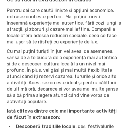
Pentru cei care caută liniște și opțiuni economice,
extrasezonul este perfect. Mai puțini turiști
înseamnă experiențe mai autentice, fără cozi lungi la
atracții, și zboruri și cazare mai ieftine. Companiile
locale oferă adesea reduceri speciale, ceea ce face
mai ușor să te răsfeți cu experiențe de lux.
Cu mai puțini turiști în jur, vei avea, de asemenea,
șansa de a te bucura de o experiență mai autentică
și de a descoperi cultura locală la un nivel mai
profund. În plus, vei găsi și mai multă flexibilitate
atunci când îți rezervi cazarea, tururile și orice alte
activități. Acest sezon este ideal și pentru călătorii
de ultimă oră, deoarece ei vor avea mai multe șanse
să aibă prima alegere atunci când vine vorba de
activități populare.
Iată câteva dintre cele mai importante activități
de făcut în extrasezon:
Descoperă tradițiile locale:
deși festivalurile