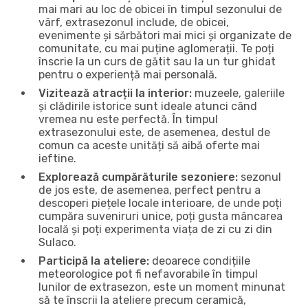
mai mari au loc de obicei în timpul sezonului de
vârf, extrasezonul include, de obicei,
evenimente și sărbători mai mici și organizate de
comunitate, cu mai puține aglomerații. Te poți
înscrie la un curs de gătit sau la un tur ghidat
pentru o experiență mai personală.
Vizitează atracții la interior:
muzeele, galeriile
și clădirile istorice sunt ideale atunci când
vremea nu este perfectă. În timpul
extrasezonului este, de asemenea, destul de
comun ca aceste unități să aibă oferte mai
ieftine.
Explorează cumpărăturile sezoniere:
sezonul
de jos este, de asemenea, perfect pentru a
descoperi piețele locale interioare, de unde poți
cumpăra suveniruri unice, poți gusta mâncarea
locală și poți experimenta viața de zi cu zi din
Sulaco.
Participă la ateliere:
deoarece condițiile
meteorologice pot fi nefavorabile în timpul
lunilor de extrasezon, este un moment minunat
să te înscrii la ateliere precum ceramică,