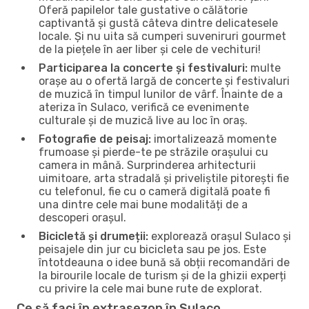
Oferă papilelor tale gustative o călătorie
captivantă și gustă câteva dintre delicatesele
locale. Și nu uita să cumperi suveniruri gourmet
de la piețele în aer liber și cele de vechituri!
Participarea la concerte și festivaluri:
multe
orașe au o ofertă largă de concerte și festivaluri
de muzică în timpul lunilor de vârf. Înainte de a
ateriza în Sulaco, verifică ce evenimente
culturale și de muzică live au loc în oraș.
Fotografie de peisaj:
imortalizează momente
frumoase și pierde-te pe străzile orașului cu
camera in mână. Surprinderea arhitecturii
uimitoare, arta stradală și priveliștile pitorești fie
cu telefonul, fie cu o cameră digitală poate fi
una dintre cele mai bune modalități de a
descoperi orașul.
Bicicletă și drumeții:
explorează orașul Sulaco și
peisajele din jur cu bicicleta sau pe jos. Este
întotdeauna o idee bună să obții recomandări de
la birourile locale de turism și de la ghizii experți
cu privire la cele mai bune rute de explorat.
Ce să faci în extrasezon în Sulaco