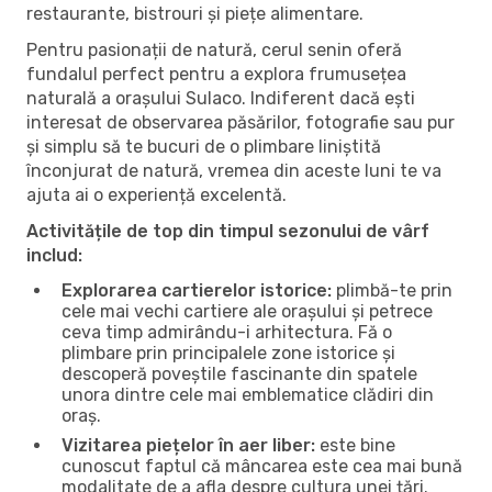
restaurante, bistrouri și piețe alimentare.
Pentru pasionații de natură, cerul senin oferă
fundalul perfect pentru a explora frumusețea
naturală a orașului Sulaco. Indiferent dacă ești
interesat de observarea păsărilor, fotografie sau pur
și simplu să te bucuri de o plimbare liniștită
înconjurat de natură, vremea din aceste luni te va
ajuta ai o experiență excelentă.
Activitățile de top din timpul sezonului de vârf
includ:
Explorarea cartierelor istorice:
plimbă-te prin
cele mai vechi cartiere ale orașului și petrece
ceva timp admirându-i arhitectura. Fă o
plimbare prin principalele zone istorice și
descoperă poveștile fascinante din spatele
unora dintre cele mai emblematice clădiri din
oraș.
Vizitarea piețelor în aer liber:
este bine
cunoscut faptul că mâncarea este cea mai bună
modalitate de a afla despre cultura unei țări.