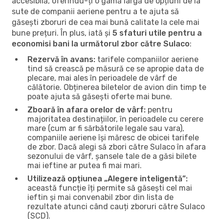
accesibilă, oferindu-ți o gamă largă de opțiuni de la
sute de companii aeriene pentru a te ajuta să
găsești zboruri de cea mai bună calitate la cele mai
bune prețuri. În plus, iată și
5 sfaturi utile pentru a
economisi bani la următorul zbor către Sulaco
:
Rezervă în avans:
tarifele companiilor aeriene
tind să crească pe măsură ce se apropie data de
plecare, mai ales în perioadele de vârf de
călătorie. Obținerea biletelor de avion din timp te
poate ajuta să găsești oferte mai bune.
Zboară în afara orelor de vârf:
pentru
majoritatea destinațiilor, în perioadele cu cerere
mare (cum ar fi sărbătorile legale sau vara),
companiile aeriene își măresc de obicei tarifele
de zbor. Dacă alegi să zbori către Sulaco în afara
sezonului de vârf, șansele tale de a găsi bilete
mai ieftine ar putea fi mai mari.
Utilizează opțiunea „Alegere inteligentă”:
această funcție îți permite să găsești cel mai
ieftin și mai convenabil zbor din lista de
rezultate atunci când cauți zboruri către Sulaco
(SCD).