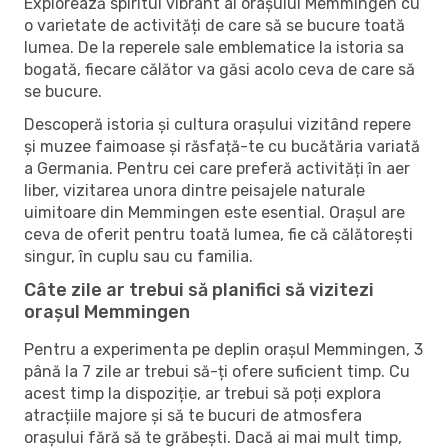
Explorează spiritul vibrant al orașului Memmingen cu
o varietate de activități de care să se bucure toată
lumea. De la reperele sale emblematice la istoria sa
bogată, fiecare călător va găsi acolo ceva de care să
se bucure.
Descoperă istoria și cultura orașului vizitând repere
și muzee faimoase și răsfață-te cu bucătăria variată
a Germania. Pentru cei care preferă activități în aer
liber, vizitarea unora dintre peisajele naturale
uimitoare din Memmingen este esential. Orașul are
ceva de oferit pentru toată lumea, fie că călătorești
singur, în cuplu sau cu familia.
Câte zile ar trebui să planifici să vizitezi
orașul Memmingen
Pentru a experimenta pe deplin orașul Memmingen, 3
până la 7 zile ar trebui să-ți ofere suficient timp. Cu
acest timp la dispoziție, ar trebui să poți explora
atracțiile majore și să te bucuri de atmosfera
orașului fără să te grăbești. Dacă ai mai mult timp,