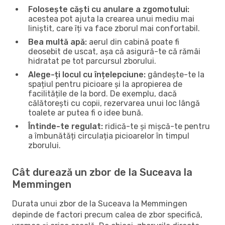
Folosește căști cu anulare a zgomotului:
acestea pot ajuta la crearea unui mediu mai
liniștit, care îți va face zborul mai confortabil.
Bea multă apă:
aerul din cabină poate fi
deosebit de uscat, așa că asigură-te că rămâi
hidratat pe tot parcursul zborului.
Alege-ți locul cu înțelepciune:
gândește-te la
spațiul pentru picioare și la apropierea de
facilitățile de la bord. De exemplu, dacă
călătorești cu copii, rezervarea unui loc lângă
toalete ar putea fi o idee bună.
Întinde-te regulat:
ridică-te și mișcă-te pentru
a îmbunătăți circulația picioarelor în timpul
zborului.
Cât durează un zbor de la Suceava la
Memmingen
Durata unui zbor de la Suceava la Memmingen
depinde de factori precum calea de zbor specifică,