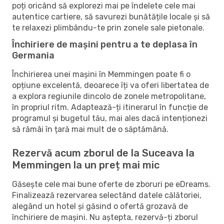
poți oricând să explorezi mai pe îndelete cele mai
autentice cartiere, să savurezi bunătățile locale și să
te relaxezi plimbându-te prin zonele sale pietonale.
Închiriere de mașini pentru a te deplasa în
Germania
Închirierea unei mașini în Memmingen poate fi o
opțiune excelentă, deoarece îți va oferi libertatea de
a explora regiunile dincolo de zonele metropolitane,
în propriul ritm. Adaptează-ți itinerarul în funcție de
programul și bugetul tău, mai ales dacă intenționezi
să rămâi în țară mai mult de o săptămână.
Rezervă acum zborul de la Suceava la
Memmingen la un preț mai mic
Găsește cele mai bune oferte de zboruri pe eDreams.
Finalizează rezervarea selectând datele călătoriei,
alegând un hotel și găsind o ofertă grozavă de
închiriere de mașini. Nu aștepta, rezervă-ți zborul