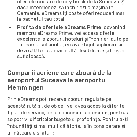
ofertele noastre de city break de la Suceava. Și
dacă intenționezi să închiriezi o mașină în
Germania, eDreams îți poate oferi reduceri mari
la pachetul tau total.
Profită de ofertele eDreams Prime:
devenind
membru eDreams Prime, vei accesa oferte
excelente la zboruri, hoteluri și închirieri auto pe
tot parcursul anului, cu avantajul suplimentar
de a călători cu mai multă flexibilitate și liniște
sufletească.
Companii aeriene care zboară de la
aeroportul Suceava la aeroportul
Memmingen
Prin eDreams poți rezerva zboruri regulate pe
această rută și, de obicei, vei avea acces la diferite
tipuri de servicii, de la economic la premium, pentru a
se potrivi diferitelor bugete și preferințe. Pentru a-ți
îmbunătăți și mai mult călătoria, ia în considerare și
următoarele sfaturi: