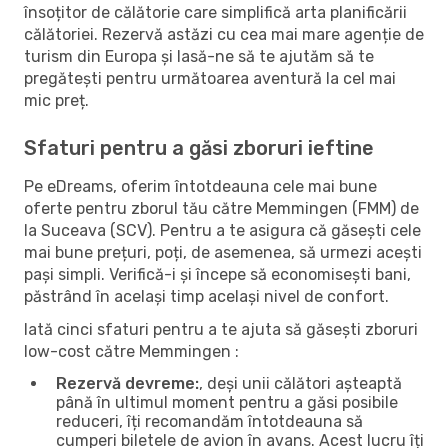
însoțitor de călătorie care simplifică arta planificării
călătoriei. Rezervă astăzi cu cea mai mare agenție de
turism din Europa și lasă-ne să te ajutăm să te
pregătești pentru următoarea aventură la cel mai
mic preț.
Sfaturi pentru a găsi zboruri ieftine
Pe eDreams, oferim întotdeauna cele mai bune
oferte pentru zborul tău către Memmingen (FMM) de
la Suceava (SCV). Pentru a te asigura că găsești cele
mai bune prețuri, poți, de asemenea, să urmezi acești
pași simpli. Verifică-i și începe să economisești bani,
păstrând în același timp același nivel de confort.
Iată cinci sfaturi pentru a te ajuta să găsești zboruri
low-cost către Memmingen :
Rezervă devreme:
, deși unii călători așteaptă
până în ultimul moment pentru a găsi posibile
reduceri, îți recomandăm întotdeauna să
cumperi biletele de avion în avans. Acest lucru îți