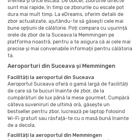
vremea și orice escală. De obicei, zborurile directe
sunt mai rapide, în timp ce zborurile cu escale pot
dura mai mult timp. La eDreams, oferim detalii de
zbor actualizate, ajutându-te să găsești cele mai
bune opțiuni de călătorie. Poți compara cu ușurință
orele de zbor de la Suceava la Memmingen pe
platforma noastră, pentru a te asigura că ai cele mai
precise și mai convenabile informații pentru călătoria
ta.
Aeroporturi din Suceava și Memmingen
Facilități la aeroportul din Suceava
Aeroportul Suceava oferă o gamă largă de facilități
de care să te bucuri înainte de zbor, de la
cumpărături de lux până la mese gourmet. Cumpără
câteva suveniruri de ultimă oră, găsește un
bestseller pentru zbor, lucrează pe laptop folosind
Wi-Fi gratuit sau răsfață-te cu o masă bună înainte
de a decola.
Facilități la aeroportul din Memmingen