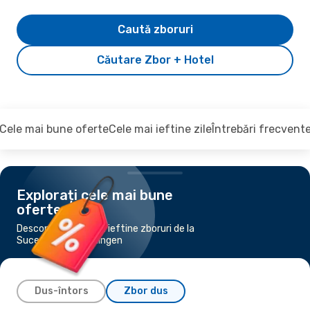
Caută zboruri
Căutare Zbor + Hotel
Cele mai bune oferte
Cele mai ieftine zile
Întrebări frecvent
Explorați cele mai bune
oferte
Descoperiți cele mai ieftine zboruri de la
Suceava la Memmingen
Dus-întors
Zbor dus