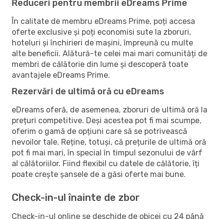
Reduceri pentru membrii eDreams Prime
În calitate de membru eDreams Prime, poți accesa
oferte exclusive și poți economisi sute la zboruri,
hoteluri și închirieri de mașini, împreună cu multe
alte beneficii. Alătură-te celei mai mari comunități de
membri de călătorie din lume și descoperă toate
avantajele eDreams Prime.
Rezervări de ultimă oră cu eDreams
eDreams oferă, de asemenea, zboruri de ultimă oră la
prețuri competitive. Deși acestea pot fi mai scumpe,
oferim o gamă de opțiuni care să se potrivească
nevoilor tale. Reține, totuși, că prețurile de ultimă oră
pot fi mai mari, în special în timpul sezonului de vârf
al călătoriilor. Fiind flexibil cu datele de călătorie, îți
poate crește șansele de a găsi oferte mai bune.
Check-in-ul înainte de zbor
Check-in-ul online se deschide de obicei cu 24 până