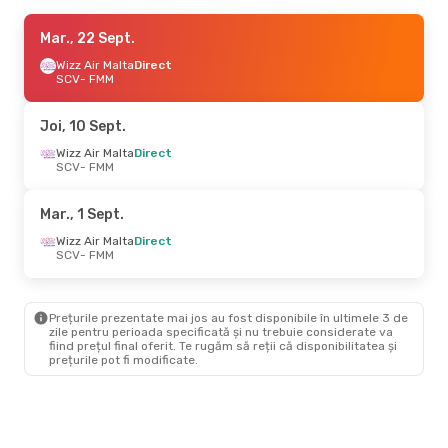
Mar., 27 Oct.
Mar., 22 Sept.
- Joi, 29 Oct.
Wizz Air Malta
Wizz Air Malta
Direct
Direct
SCV
SCV
- FMM
- FMM
Wizz Air Malta
Direct
FMM
- SCV
Joi, 10 Sept.
Joi, 10 Sept.
Wizz Air Malta
- Joi, 17 Sept.
Direct
SCV
- FMM
Wizz Air Malta
Direct
SCV
- FMM
Wizz Air Malta
Direct
Mar., 1 Sept.
FMM
- SCV
Wizz Air Malta
Direct
SCV
- FMM
Sâm., 29 Aug.
- Joi, 3 Sept.
Wizz Air Malta
Direct
SCV
- FMM
Prețurile prezentate mai jos au fost disponibile în ultimele 3 de
Wizz Air Malta
Direct
zile pentru perioada specificată și nu trebuie considerate va
FMM
- SCV
fiind prețul final oferit. Te rugăm să reții că disponibilitatea și
prețurile pot fi modificate.