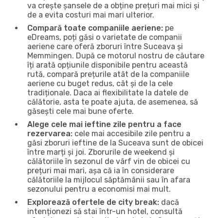
va crește șansele de a obține prețuri mai mici și
de a evita costuri mai mari ulterior.
Compară toate companiile aeriene:
pe
eDreams, poți găsi o varietate de companii
aeriene care oferă zboruri între Suceava și
Memmingen. După ce motorul nostru de căutare
îți arată opțiunile disponibile pentru această
rută, compară prețurile atât de la companiile
aeriene cu buget redus, cât și de la cele
tradiționale. Daca ai flexibilitate la datele de
călătorie, asta te poate ajuta, de asemenea, să
găsești cele mai bune oferte.
Alege cele mai ieftine zile pentru a face
rezervarea:
cele mai accesibile zile pentru a
găsi zboruri ieftine de la Suceava sunt de obicei
între marți și joi. Zborurile de weekend și
călătoriile în sezonul de vârf vin de obicei cu
prețuri mai mari, așa că ia în considerare
călătoriile la mijlocul săptămânii sau în afara
sezonului pentru a economisi mai mult.
Explorează ofertele de city break:
dacă
intenționezi să stai într-un hotel, consultă