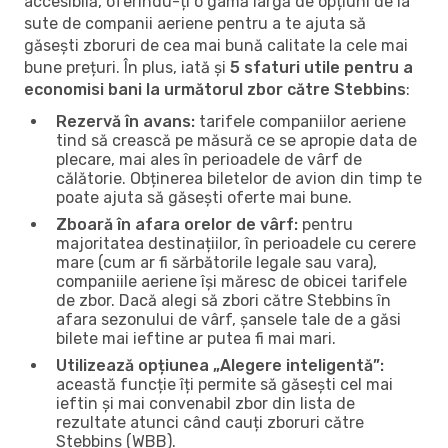
accesibilă, oferindu-ți o gamă largă de opțiuni de la
sute de companii aeriene pentru a te ajuta să
găsești zboruri de cea mai bună calitate la cele mai
bune prețuri. În plus, iată și
5 sfaturi utile pentru a
economisi bani la următorul zbor către Stebbins
:
Rezervă în avans:
tarifele companiilor aeriene
tind să crească pe măsură ce se apropie data de
plecare, mai ales în perioadele de vârf de
călătorie. Obținerea biletelor de avion din timp te
poate ajuta să găsești oferte mai bune.
Zboară în afara orelor de vârf:
pentru
majoritatea destinațiilor, în perioadele cu cerere
mare (cum ar fi sărbătorile legale sau vara),
companiile aeriene își măresc de obicei tarifele
de zbor. Dacă alegi să zbori către Stebbins în
afara sezonului de vârf, șansele tale de a găsi
bilete mai ieftine ar putea fi mai mari.
Utilizează opțiunea „Alegere inteligentă”:
această funcție îți permite să găsești cel mai
ieftin și mai convenabil zbor din lista de
rezultate atunci când cauți zboruri către
Stebbins (WBB).