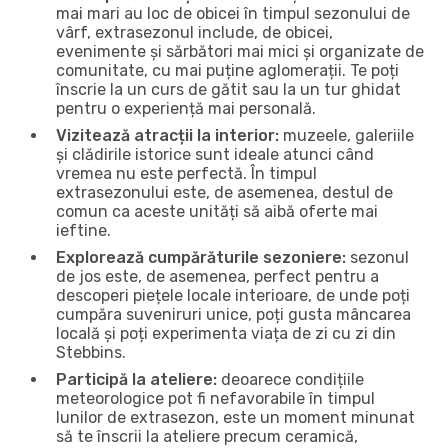
mai mari au loc de obicei în timpul sezonului de
vârf, extrasezonul include, de obicei,
evenimente și sărbători mai mici și organizate de
comunitate, cu mai puține aglomerații. Te poți
înscrie la un curs de gătit sau la un tur ghidat
pentru o experiență mai personală.
Vizitează atracții la interior:
muzeele, galeriile
și clădirile istorice sunt ideale atunci când
vremea nu este perfectă. În timpul
extrasezonului este, de asemenea, destul de
comun ca aceste unități să aibă oferte mai
ieftine.
Explorează cumpărăturile sezoniere:
sezonul
de jos este, de asemenea, perfect pentru a
descoperi piețele locale interioare, de unde poți
cumpăra suveniruri unice, poți gusta mâncarea
locală și poți experimenta viața de zi cu zi din
Stebbins.
Participă la ateliere:
deoarece condițiile
meteorologice pot fi nefavorabile în timpul
lunilor de extrasezon, este un moment minunat
să te înscrii la ateliere precum ceramică,