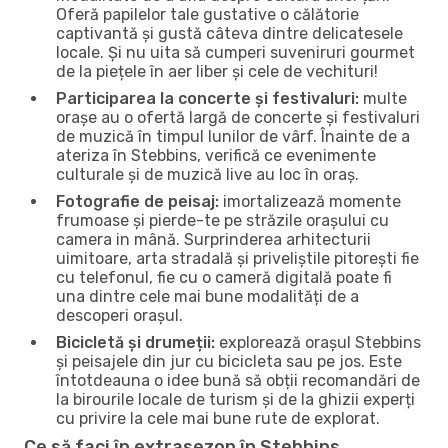
Oferă papilelor tale gustative o călătorie
captivantă și gustă câteva dintre delicatesele
locale. Și nu uita să cumperi suveniruri gourmet
de la piețele în aer liber și cele de vechituri!
Participarea la concerte și festivaluri:
multe
orașe au o ofertă largă de concerte și festivaluri
de muzică în timpul lunilor de vârf. Înainte de a
ateriza în Stebbins, verifică ce evenimente
culturale și de muzică live au loc în oraș.
Fotografie de peisaj:
imortalizează momente
frumoase și pierde-te pe străzile orașului cu
camera in mână. Surprinderea arhitecturii
uimitoare, arta stradală și priveliștile pitorești fie
cu telefonul, fie cu o cameră digitală poate fi
una dintre cele mai bune modalități de a
descoperi orașul.
Bicicletă și drumeții:
explorează orașul Stebbins
și peisajele din jur cu bicicleta sau pe jos. Este
întotdeauna o idee bună să obții recomandări de
la birourile locale de turism și de la ghizii experți
cu privire la cele mai bune rute de explorat.
Ce să faci în extrasezon în Stebbins