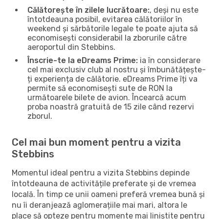
Călătorește în zilele lucrătoare:
, deși nu este
întotdeauna posibil, evitarea călătoriilor în
weekend și sărbătorile legale te poate ajuta să
economisești considerabil la zborurile către
aeroportul din Stebbins.
Înscrie-te la eDreams Prime:
ia în considerare
cel mai exclusiv club al nostru și îmbunătățește-
ți experiența de călătorie. eDreams Prime îți va
permite să economisești sute de RON la
următoarele bilete de avion. Încearcă acum
proba noastră gratuită de 15 zile când rezervi
zborul.
Cel mai bun moment pentru a vizita
Stebbins
Momentul ideal pentru a vizita Stebbins depinde
întotdeauna de activitățile preferate și de vremea
locală. În timp ce unii oameni preferă vremea bună și
nu îi deranjează aglomerațiile mai mari, altora le
place să opteze pentru momente mai liniștite pentru