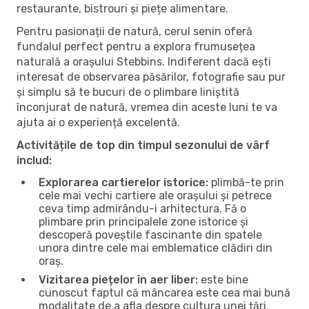
restaurante, bistrouri și piețe alimentare.
Pentru pasionații de natură, cerul senin oferă
fundalul perfect pentru a explora frumusețea
naturală a orașului Stebbins. Indiferent dacă ești
interesat de observarea păsărilor, fotografie sau pur
și simplu să te bucuri de o plimbare liniștită
înconjurat de natură, vremea din aceste luni te va
ajuta ai o experiență excelentă.
Activitățile de top din timpul sezonului de vârf
includ:
Explorarea cartierelor istorice:
plimbă-te prin
cele mai vechi cartiere ale orașului și petrece
ceva timp admirându-i arhitectura. Fă o
plimbare prin principalele zone istorice și
descoperă poveștile fascinante din spatele
unora dintre cele mai emblematice clădiri din
oraș.
Vizitarea piețelor în aer liber:
este bine
cunoscut faptul că mâncarea este cea mai bună
modalitate de a afla despre cultura unei țări.