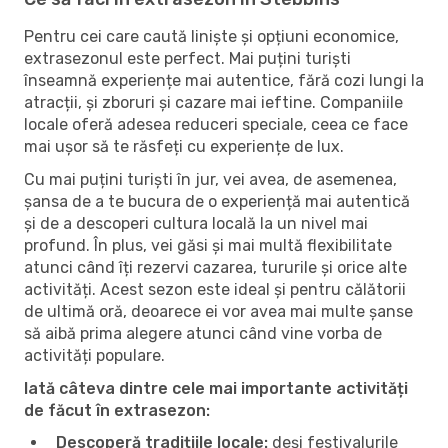
Pentru cei care caută liniște și opțiuni economice,
extrasezonul este perfect. Mai puțini turiști
înseamnă experiențe mai autentice, fără cozi lungi la
atracții, și zboruri și cazare mai ieftine. Companiile
locale oferă adesea reduceri speciale, ceea ce face
mai ușor să te răsfeți cu experiențe de lux.
Cu mai puțini turiști în jur, vei avea, de asemenea,
șansa de a te bucura de o experiență mai autentică
și de a descoperi cultura locală la un nivel mai
profund. În plus, vei găsi și mai multă flexibilitate
atunci când îți rezervi cazarea, tururile și orice alte
activități. Acest sezon este ideal și pentru călătorii
de ultimă oră, deoarece ei vor avea mai multe șanse
să aibă prima alegere atunci când vine vorba de
activități populare.
Iată câteva dintre cele mai importante activități
de făcut în extrasezon:
Descoperă tradițiile locale:
deși festivalurile