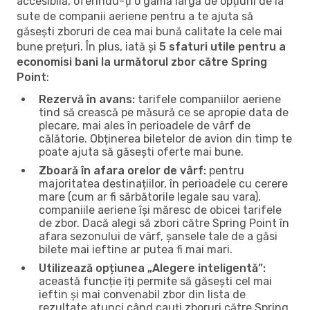
accesibilă, oferindu-ți o gamă largă de opțiuni de la
sute de companii aeriene pentru a te ajuta să
găsești zboruri de cea mai bună calitate la cele mai
bune prețuri. În plus, iată și
5 sfaturi utile pentru a
economisi bani la următorul zbor către Spring
Point
:
Rezervă în avans:
tarifele companiilor aeriene
tind să crească pe măsură ce se apropie data de
plecare, mai ales în perioadele de vârf de
călătorie. Obținerea biletelor de avion din timp te
poate ajuta să găsești oferte mai bune.
Zboară în afara orelor de vârf:
pentru
majoritatea destinațiilor, în perioadele cu cerere
mare (cum ar fi sărbătorile legale sau vara),
companiile aeriene își măresc de obicei tarifele
de zbor. Dacă alegi să zbori către Spring Point în
afara sezonului de vârf, șansele tale de a găsi
bilete mai ieftine ar putea fi mai mari.
Utilizează opțiunea „Alegere inteligentă”:
această funcție îți permite să găsești cel mai
ieftin și mai convenabil zbor din lista de
rezultate atunci când cauți zboruri către Spring