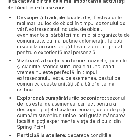
Iată câteva dintre cele mai importante activități
de făcut în extrasezon:
Descoperă tradițiile locale:
deși festivalurile
mai mari au loc de obicei în timpul sezonului de
vârf, extrasezonul include, de obicei,
evenimente și sărbători mai mici și organizate de
comunitate, cu mai puține aglomerații. Te poți
înscrie la un curs de gătit sau la un tur ghidat
pentru o experiență mai personală.
Vizitează atracții la interior:
muzeele, galeriile
și clădirile istorice sunt ideale atunci când
vremea nu este perfectă. În timpul
extrasezonului este, de asemenea, destul de
comun ca aceste unități să aibă oferte mai
ieftine.
Explorează cumpărăturile sezoniere:
sezonul
de jos este, de asemenea, perfect pentru a
descoperi piețele locale interioare, de unde poți
cumpăra suveniruri unice, poți gusta mâncarea
locală și poți experimenta viața de zi cu zi din
Spring Point.
Participă la ateliere:
deoarece condițiile