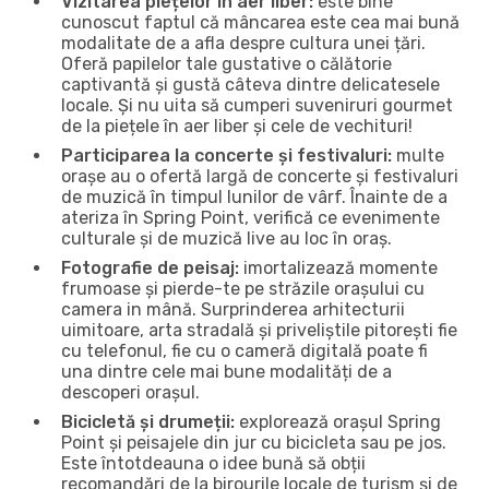
Vizitarea piețelor în aer liber:
este bine
cunoscut faptul că mâncarea este cea mai bună
modalitate de a afla despre cultura unei țări.
Oferă papilelor tale gustative o călătorie
captivantă și gustă câteva dintre delicatesele
locale. Și nu uita să cumperi suveniruri gourmet
de la piețele în aer liber și cele de vechituri!
Participarea la concerte și festivaluri:
multe
orașe au o ofertă largă de concerte și festivaluri
de muzică în timpul lunilor de vârf. Înainte de a
ateriza în Spring Point, verifică ce evenimente
culturale și de muzică live au loc în oraș.
Fotografie de peisaj:
imortalizează momente
frumoase și pierde-te pe străzile orașului cu
camera in mână. Surprinderea arhitecturii
uimitoare, arta stradală și priveliștile pitorești fie
cu telefonul, fie cu o cameră digitală poate fi
una dintre cele mai bune modalități de a
descoperi orașul.
Bicicletă și drumeții:
explorează orașul Spring
Point și peisajele din jur cu bicicleta sau pe jos.
Este întotdeauna o idee bună să obții
recomandări de la birourile locale de turism și de