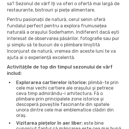
sa? Sezonul de vârf îți va oferi o ofertă mai largă de
restaurante, bistrouri și piețe alimentare.
Pentru pasionații de natură, cerul senin oferă
fundalul perfect pentru a explora frumusețea
naturală a orașului Soderhamn. Indiferent dacă ești
interesat de observarea păsărilor, fotografie sau pur
și simplu să te bucuri de o plimbare liniștită
înconjurat de natură, vremea din aceste luni te va
ajuta ai o experiență excelentă.
Activitățile de top din timpul sezonului de vârf
includ:
Explorarea cartierelor istorice:
plimbă-te prin
cele mai vechi cartiere ale orașului și petrece
ceva timp admirându-i arhitectura. Fă o
plimbare prin principalele zone istorice și
descoperă poveștile fascinante din spatele
unora dintre cele mai emblematice clădiri din
oraș.
Vizitarea piețelor în aer liber:
este bine
cunoscut faptul că mâncarea este cea mai bună