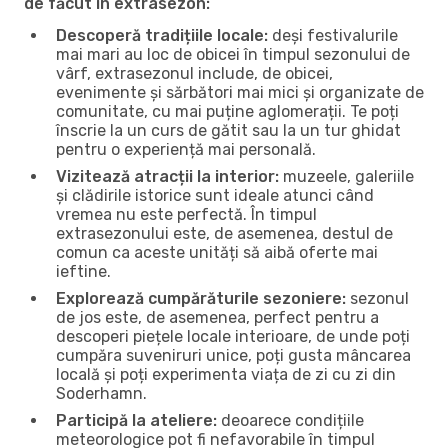
de făcut în extrasezon:
Descoperă tradițiile locale:
deși festivalurile
mai mari au loc de obicei în timpul sezonului de
vârf, extrasezonul include, de obicei,
evenimente și sărbători mai mici și organizate de
comunitate, cu mai puține aglomerații. Te poți
înscrie la un curs de gătit sau la un tur ghidat
pentru o experiență mai personală.
Vizitează atracții la interior:
muzeele, galeriile
și clădirile istorice sunt ideale atunci când
vremea nu este perfectă. În timpul
extrasezonului este, de asemenea, destul de
comun ca aceste unități să aibă oferte mai
ieftine.
Explorează cumpărăturile sezoniere:
sezonul
de jos este, de asemenea, perfect pentru a
descoperi piețele locale interioare, de unde poți
cumpăra suveniruri unice, poți gusta mâncarea
locală și poți experimenta viața de zi cu zi din
Soderhamn.
Participă la ateliere:
deoarece condițiile
meteorologice pot fi nefavorabile în timpul