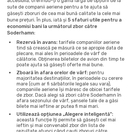
accesibilă, oferindu-ți o gamă largă de opțiuni de la
sute de companii aeriene pentru a te ajuta să
găsești zboruri de cea mai bună calitate la cele mai
bune prețuri. În plus, iată și
5 sfaturi utile pentru a
economisi bani la următorul zbor către
Soderhamn
:
Rezervă în avans:
tarifele companiilor aeriene
tind să crească pe măsură ce se apropie data de
plecare, mai ales în perioadele de vârf de
călătorie. Obținerea biletelor de avion din timp te
poate ajuta să găsești oferte mai bune.
Zboară în afara orelor de vârf:
pentru
majoritatea destinațiilor, în perioadele cu cerere
mare (cum ar fi sărbătorile legale sau vara),
companiile aeriene își măresc de obicei tarifele
de zbor. Dacă alegi să zbori către Soderhamn în
afara sezonului de vârf, șansele tale de a găsi
bilete mai ieftine ar putea fi mai mari.
Utilizează opțiunea „Alegere inteligentă”:
această funcție îți permite să găsești cel mai
ieftin și mai convenabil zbor din lista de
rezultate atunci când cauți zboruri către