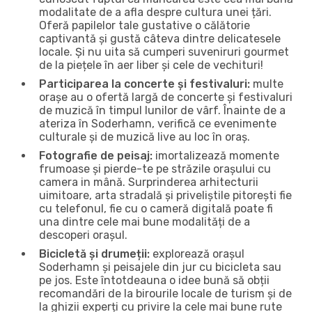
modalitate de a afla despre cultura unei țări.
Oferă papilelor tale gustative o călătorie
captivantă și gustă câteva dintre delicatesele
locale. Și nu uita să cumperi suveniruri gourmet
de la piețele în aer liber și cele de vechituri!
Participarea la concerte și festivaluri:
multe
orașe au o ofertă largă de concerte și festivaluri
de muzică în timpul lunilor de vârf. Înainte de a
ateriza în Soderhamn, verifică ce evenimente
culturale și de muzică live au loc în oraș.
Fotografie de peisaj:
imortalizează momente
frumoase și pierde-te pe străzile orașului cu
camera in mână. Surprinderea arhitecturii
uimitoare, arta stradală și priveliștile pitorești fie
cu telefonul, fie cu o cameră digitală poate fi
una dintre cele mai bune modalități de a
descoperi orașul.
Bicicletă și drumeții:
explorează orașul
Soderhamn și peisajele din jur cu bicicleta sau
pe jos. Este întotdeauna o idee bună să obții
recomandări de la birourile locale de turism și de
la ghizii experți cu privire la cele mai bune rute