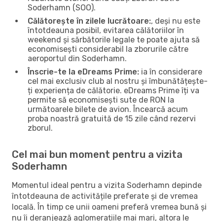
Soderhamn (SOO).
Călătorește în zilele lucrătoare:
, deși nu este
întotdeauna posibil, evitarea călătoriilor în
weekend și sărbătorile legale te poate ajuta să
economisești considerabil la zborurile către
aeroportul din Soderhamn.
Înscrie-te la eDreams Prime:
ia în considerare
cel mai exclusiv club al nostru și îmbunătățește-
ți experiența de călătorie. eDreams Prime îți va
permite să economisești sute de RON la
următoarele bilete de avion. Încearcă acum
proba noastră gratuită de 15 zile când rezervi
zborul.
Cel mai bun moment pentru a vizita
Soderhamn
Momentul ideal pentru a vizita Soderhamn depinde
întotdeauna de activitățile preferate și de vremea
locală. În timp ce unii oameni preferă vremea bună și
nu îi deranjează aglomerațiile mai mari, altora le