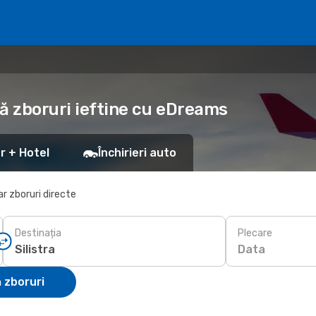
vă zboruri ieftine cu eDreams
r + Hotel
Închirieri auto
r zboruri directe
Destinația
Plecare
Data
 zboruri