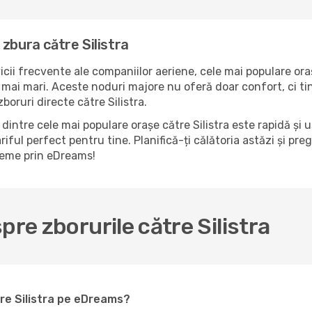
zbura către Silistra
icii frecvente ale companiilor aeriene, cele mai populare ora
e mai mari. Aceste noduri majore nu oferă doar confort, ci tin
oruri directe către Silistra.
intre cele mai populare orașe către Silistra este rapidă și 
riful perfect pentru tine. Planifică-ți călătoria astăzi și pre
bleme prin eDreams!
pre zborurile către Silistra
tre Silistra pe eDreams?