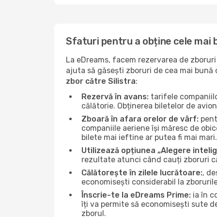
Sfaturi pentru a obține cele mai 
La eDreams, facem rezervarea de zboruri s
ajuta să găsești zboruri de cea mai bună ca
zbor către Silistra
:
Rezervă în avans:
tarifele companiil
călătorie. Obținerea biletelor de avio
Zboară în afara orelor de vârf:
pentr
companiile aeriene își măresc de obicei
bilete mai ieftine ar putea fi mai mari.
Utilizează opțiunea „Alegere inteli
rezultate atunci când cauți zboruri că
Călătorește în zilele lucrătoare:
, de
economisești considerabil la zborurile
Înscrie-te la eDreams Prime:
ia în c
îți va permite să economisești sute d
zborul.