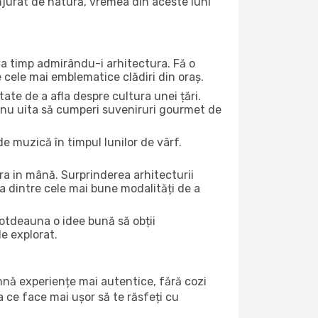
onjurat de natură, vremea din aceste luni
eva timp admirându-i arhitectura. Fă o
e cele mai emblematice clădiri din oraș.
te de a afla despre cultura unei țări.
Și nu uita să cumperi suveniruri gourmet de
e muzică în timpul lunilor de vârf.
a in mână. Surprinderea arhitecturii
una dintre cele mai bune modalități de a
ntotdeauna o idee bună să obții
de explorat.
amnă experiențe mai autentice, fără cozi
ea ce face mai ușor să te răsfeți cu