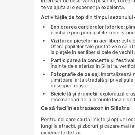
interesat de observarea păsărilor, fotogra
te va ajuta ai o experiență excelentă.
Activitățile de top din timpul sezonului 
Explorarea cartierelor istorice:
plim
plimbare prin principalele zone istori
Vizitarea piețelor în aer liber:
este b
Oferă papilelor tale gustative o călă
la piețele în aer liber și cele de vechitu
Participarea la concerte și festival
Înainte de a ateriza în Silistra, verif
Fotografie de peisaj:
imortalizează m
uimitoare, arta stradală și priveliștil
descoperi orașul.
Bicicletă și drumeții:
explorează orașu
recomandări de la birourile locale de t
Ce să faci în extrasezon în Silistra
Pentru cei care caută liniște și opțiuni e
lungi la atracții, și zboruri și cazare mai
experiențe de lux.