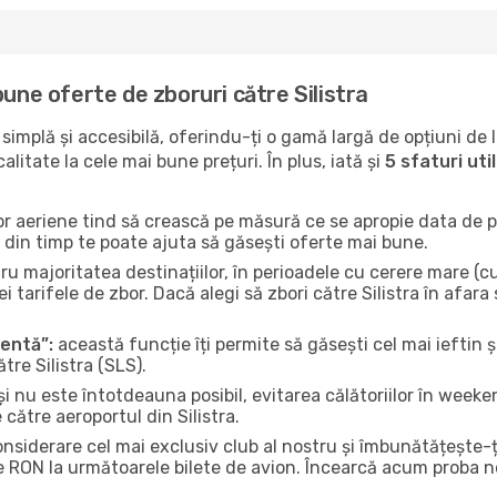
bune oferte de zboruri către Silistra
implă și accesibilă, oferindu-ți o gamă largă de opțiuni de 
litate la cele mai bune prețuri. În plus, iată și
5 sfaturi ut
or aeriene tind să crească pe măsură ce se apropie data de pl
n din timp te poate ajuta să găsești oferte mai bune.
u majoritatea destinațiilor, în perioadele cu cerere mare (cum
 tarifele de zbor. Dacă alegi să zbori către Silistra în afara
gentă”:
această funcție îți permite să găsești cel mai ieftin ș
tre Silistra (SLS).
și nu este întotdeauna posibil, evitarea călătoriilor în weeke
 către aeroportul din Silistra.
onsiderare cel mai exclusiv club al nostru și îmbunătățește-
e RON la următoarele bilete de avion. Încearcă acum proba no