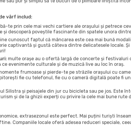
fie sau pur și simplu să te bucuri de o plimbare liniștită înc
de vârf includ:
bă-te prin cele mai vechi cartiere ale orașului și petrece c
ce și descoperă poveștile fascinante din spatele unora dintr
ine cunoscut faptul că mâncarea este cea mai bună modalita
torie captivantă și gustă câteva dintre delicatesele locale. 
ri!
uri:
multe orașe au o ofertă largă de concerte și festivaluri d
ică ce evenimente culturale și de muzică live au loc în oraș.
omente frumoase și pierde-te pe străzile orașului cu camer
e pitorești fie cu telefonul, fie cu o cameră digitală poate fi 
l Silistra și peisajele din jur cu bicicleta sau pe jos. Este î
urism și de la ghizii experți cu privire la cele mai bune rute 
conomice, extrasezonul este perfect. Mai puțini turiști înse
 ieftine. Companiile locale oferă adesea reduceri speciale, ce