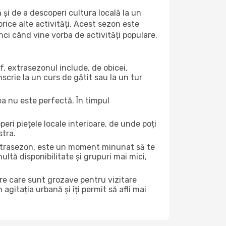
 și de a descoperi cultura locală la un
 orice alte activități. Acest sezon este
nci când vine vorba de activități populare.
f, extrasezonul include, de obicei,
scrie la un curs de gătit sau la un tur
ea nu este perfectă. În timpul
ri piețele locale interioare, de unde poți
stra.
 extrasezon, este un moment minunat să te
ltă disponibilitate și grupuri mai mici,
ere care sunt grozave pentru vizitare
gitația urbană și îți permit să afli mai