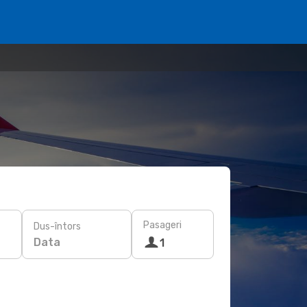
Pasageri
Dus-întors
Data
1