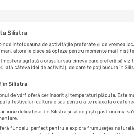
a Silistra
epinde întotdeauna de activitățile preferate și de vremea loc
mari, altora le place să opteze pentru momente mai liniștite 
tmosfera agitată a orașului sau cineva care preferă să vizite
 Iată câteva idei de activități de care te poți bucura în Silistr
 în Silistra
zonul de vârf oferă cer însorit și temperaturi plăcute. Este 
pa la festivaluri culturale sau pentru a te relaxa la o cafene
ai bune delicatese din Silistra și să deguști gastronomia sa?
imentare.
feră fundalul perfect pentru a explora frumusețea naturală a