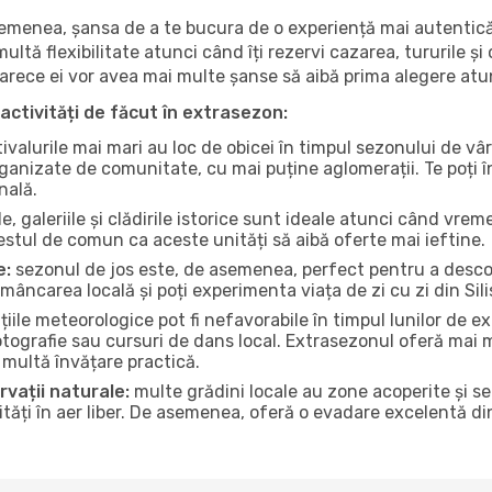
 asemenea, șansa de a te bucura de o experiență mai autentică
multă flexibilitate atunci când îți rezervi cazarea, tururile și
eoarece ei vor avea mai multe șanse să aibă prima alegere atu
activități de făcut în extrasezon:
ivalurile mai mari au loc de obicei în timpul sezonului de vâr
ganizate de comunitate, cu mai puține aglomerații. Te poți în
nală.
, galeriile și clădirile istorice sunt ideale atunci când vrem
stul de comun ca aceste unități să aibă oferte mai ieftine.
e:
sezonul de jos este, de asemenea, perfect pentru a descope
âncarea locală și poți experimenta viața de zi cu zi din Sili
iile meteorologice pot fi nefavorabile în timpul lunilor de
otografie sau cursuri de dans local. Extrasezonul oferă mai mu
multă învățare practică.
rvații naturale:
multe grădini locale au zone acoperite și s
ți în aer liber. De asemenea, oferă o evadare excelentă din a