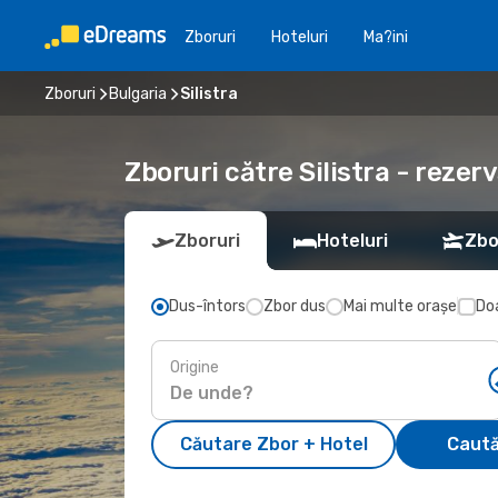
Zboruri
Hoteluri
Ma?ini
Zboruri
Bulgaria
Silistra
Zboruri către Silistra - rezer
Zboruri
Hoteluri
Zbo
Dus-întors
Zbor dus
Mai multe orașe
Doa
Origine
Căutare Zbor + Hotel
Caută