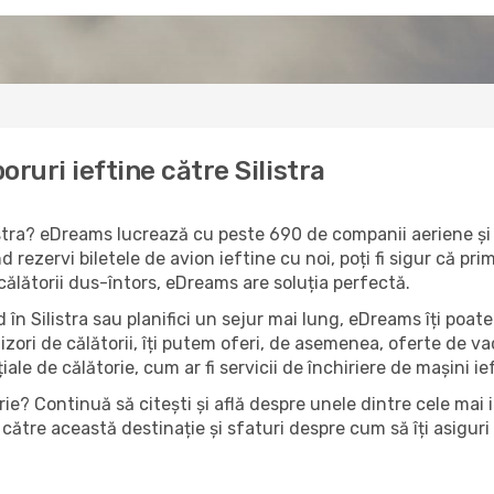
ruri ieftine către Silistra
ilistra? eDreams lucrează cu peste 690 de companii aeriene și 
nd rezervi biletele de avion ieftine cu noi, poți fi sigur că p
 călătorii dus-întors, eDreams are soluția perfectă.
în Silistra sau planifici un sejur mai lung, eDreams îți poate
izori de călătorii, îți putem oferi, de asemenea, oferte de 
țiale de călătorie, cum ar fi servicii de închiriere de mașini i
e? Continuă să citești și află despre unele dintre cele mai im
către această destinație și sfaturi despre cum să îți asiguri