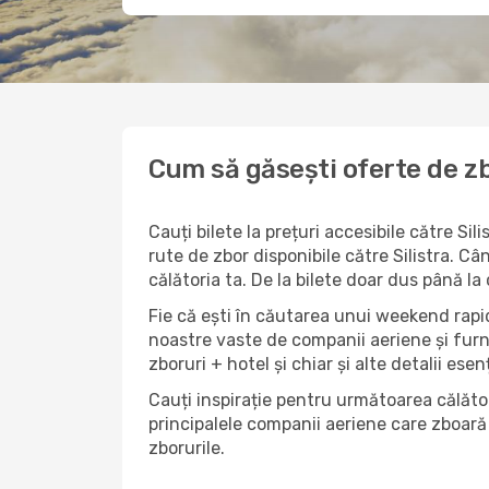
Cum să găsești oferte de zbo
Cauți bilete la prețuri accesibile către S
rute de zbor disponibile către Silistra. Câ
călătoria ta. De la bilete doar dus până la
Fie că ești în căutarea unui weekend rapid 
noastre vaste de companii aeriene și furn
zboruri + hotel și chiar și alte detalii esen
Cauți inspirație pentru următoarea călători
principalele companii aeriene care zboară 
zborurile.