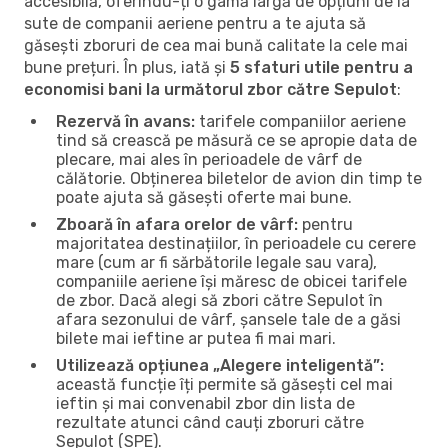
accesibilă, oferindu-ți o gamă largă de opțiuni de la
sute de companii aeriene pentru a te ajuta să
găsești zboruri de cea mai bună calitate la cele mai
bune prețuri. În plus, iată și
5 sfaturi utile pentru a
economisi bani la următorul zbor către Sepulot
:
Rezervă în avans:
tarifele companiilor aeriene
tind să crească pe măsură ce se apropie data de
plecare, mai ales în perioadele de vârf de
călătorie. Obținerea biletelor de avion din timp te
poate ajuta să găsești oferte mai bune.
Zboară în afara orelor de vârf:
pentru
majoritatea destinațiilor, în perioadele cu cerere
mare (cum ar fi sărbătorile legale sau vara),
companiile aeriene își măresc de obicei tarifele
de zbor. Dacă alegi să zbori către Sepulot în
afara sezonului de vârf, șansele tale de a găsi
bilete mai ieftine ar putea fi mai mari.
Utilizează opțiunea „Alegere inteligentă”:
această funcție îți permite să găsești cel mai
ieftin și mai convenabil zbor din lista de
rezultate atunci când cauți zboruri către
Sepulot (SPE).