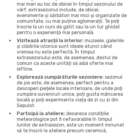
mai mari au loc de obicei în timpul sezonului de
vârf, extrasezonul include, de obicei,
evenimente și sărbători mai mici și organizate de
comunitate, cu mai puține aglomerații. Te poți
înscrie la un curs de gătit sau la un tur ghidat
pentru o experiență mai personală.
Vizitează atracții la interior:
muzeele, galeriile
și clădirile istorice sunt ideale atunci când
vremea nu este perfectă. În timpul
extrasezonului este, de asemenea, destul de
comun ca aceste unități să aibă oferte mai
ieftine.
Explorează cumpărăturile sezoniere:
sezonul
de jos este, de asemenea, perfect pentru a
descoperi piețele locale interioare, de unde poți
cumpăra suveniruri unice, poți gusta mâncarea
locală și poți experimenta viața de zi cu zi din
Sepulot.
Participă la ateliere:
deoarece condițiile
meteorologice pot fi nefavorabile în timpul
lunilor de extrasezon, este un moment minunat
să te înscrii la ateliere precum ceramică,