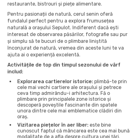
restaurante, bistrouri și piețe alimentare.
Pentru pasionații de natură, cerul senin oferă
fundalul perfect pentru a explora frumusețea
naturală a orașului Sepulot. Indiferent dacă ești
interesat de observarea păsărilor, fotografie sau pur
și simplu să te bucuri de o plimbare liniștită
înconjurat de natură, vremea din aceste luni te va
ajuta ai o experiență excelentă.
Activitățile de top din timpul sezonului de vârf
includ:
Explorarea cartierelor istorice:
plimbă-te prin
cele mai vechi cartiere ale orașului și petrece
ceva timp admirându-i arhitectura. Fă o
plimbare prin principalele zone istorice și
descoperă poveștile fascinante din spatele
unora dintre cele mai emblematice clădiri din
oraș.
Vizitarea piețelor în aer liber:
este bine
cunoscut faptul că mâncarea este cea mai bună
modalitate de a afla despre cultura unei țări.