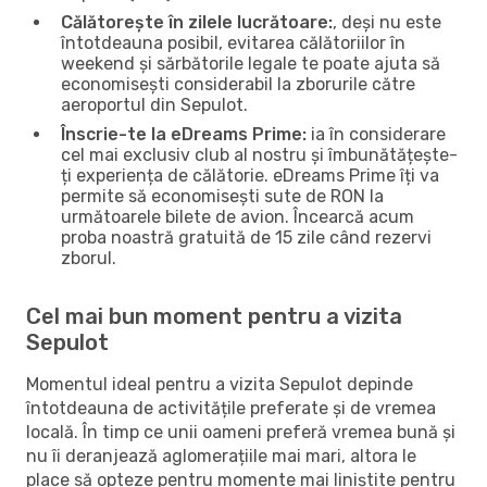
Călătorește în zilele lucrătoare:
, deși nu este
întotdeauna posibil, evitarea călătoriilor în
weekend și sărbătorile legale te poate ajuta să
economisești considerabil la zborurile către
aeroportul din Sepulot.
Înscrie-te la eDreams Prime:
ia în considerare
cel mai exclusiv club al nostru și îmbunătățește-
ți experiența de călătorie. eDreams Prime îți va
permite să economisești sute de RON la
următoarele bilete de avion. Încearcă acum
proba noastră gratuită de 15 zile când rezervi
zborul.
Cel mai bun moment pentru a vizita
Sepulot
Momentul ideal pentru a vizita Sepulot depinde
întotdeauna de activitățile preferate și de vremea
locală. În timp ce unii oameni preferă vremea bună și
nu îi deranjează aglomerațiile mai mari, altora le
place să opteze pentru momente mai liniștite pentru