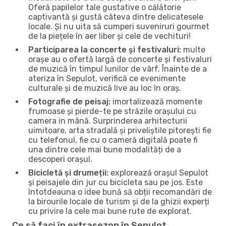
Oferă papilelor tale gustative o călătorie
captivantă și gustă câteva dintre delicatesele
locale. Și nu uita să cumperi suveniruri gourmet
de la piețele în aer liber și cele de vechituri!
Participarea la concerte și festivaluri:
multe
orașe au o ofertă largă de concerte și festivaluri
de muzică în timpul lunilor de vârf. Înainte de a
ateriza în Sepulot, verifică ce evenimente
culturale și de muzică live au loc în oraș.
Fotografie de peisaj:
imortalizează momente
frumoase și pierde-te pe străzile orașului cu
camera in mână. Surprinderea arhitecturii
uimitoare, arta stradală și priveliștile pitorești fie
cu telefonul, fie cu o cameră digitală poate fi
una dintre cele mai bune modalități de a
descoperi orașul.
Bicicletă și drumeții:
explorează orașul Sepulot
și peisajele din jur cu bicicleta sau pe jos. Este
întotdeauna o idee bună să obții recomandări de
la birourile locale de turism și de la ghizii experți
cu privire la cele mai bune rute de explorat.
Ce să faci în extrasezon în Sepulot