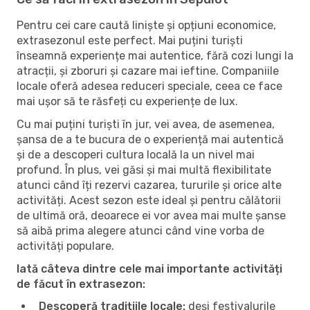
Pentru cei care caută liniște și opțiuni economice,
extrasezonul este perfect. Mai puțini turiști
înseamnă experiențe mai autentice, fără cozi lungi la
atracții, și zboruri și cazare mai ieftine. Companiile
locale oferă adesea reduceri speciale, ceea ce face
mai ușor să te răsfeți cu experiențe de lux.
Cu mai puțini turiști în jur, vei avea, de asemenea,
șansa de a te bucura de o experiență mai autentică
și de a descoperi cultura locală la un nivel mai
profund. În plus, vei găsi și mai multă flexibilitate
atunci când îți rezervi cazarea, tururile și orice alte
activități. Acest sezon este ideal și pentru călătorii
de ultimă oră, deoarece ei vor avea mai multe șanse
să aibă prima alegere atunci când vine vorba de
activități populare.
Iată câteva dintre cele mai importante activități
de făcut în extrasezon:
Descoperă tradițiile locale:
deși festivalurile