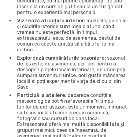
comunitate, cu mai puține aglomerații. Te poți
înscrie la un curs de gătit sau la un tur ghidat
pentru o experiență mai personală.
Vizitează atracții la interior:
muzeele, galeriile
și clădirile istorice sunt ideale atunci când
vremea nu este perfectă. În timpul
extrasezonului este, de asemenea, destul de
comun ca aceste unități să aibă oferte mai
ieftine.
Explorează cumpărăturile sezoniere:
sezonul
de jos este, de asemenea, perfect pentru a
descoperi piețele locale interioare, de unde poți
cumpăra suveniruri unice, poți gusta mâncarea
locală și poți experimenta viața de zi cu zi din
Savo.
Participă la ateliere:
deoarece condițiile
meteorologice pot fi nefavorabile în timpul
lunilor de extrasezon, este un moment minunat
să te înscrii la ateliere precum ceramică,
fotografie sau cursuri de dans local.
Extrasezonul oferă mai multă disponibilitate și
grupuri mai mici, ceea ce înseamnă, de
asemenea, mai multă învățare practică.