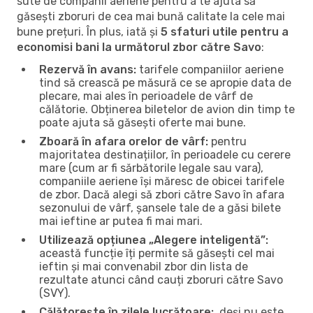
sute de companii aeriene pentru a te ajuta să
găsești zboruri de cea mai bună calitate la cele mai
bune prețuri. În plus, iată și
5 sfaturi utile pentru a
economisi bani la următorul zbor către Savo
:
Rezervă în avans:
tarifele companiilor aeriene
tind să crească pe măsură ce se apropie data de
plecare, mai ales în perioadele de vârf de
călătorie. Obținerea biletelor de avion din timp te
poate ajuta să găsești oferte mai bune.
Zboară în afara orelor de vârf:
pentru
majoritatea destinațiilor, în perioadele cu cerere
mare (cum ar fi sărbătorile legale sau vara),
companiile aeriene își măresc de obicei tarifele
de zbor. Dacă alegi să zbori către Savo în afara
sezonului de vârf, șansele tale de a găsi bilete
mai ieftine ar putea fi mai mari.
Utilizează opțiunea „Alegere inteligentă”:
această funcție îți permite să găsești cel mai
ieftin și mai convenabil zbor din lista de
rezultate atunci când cauți zboruri către Savo
(SVY).
Călătorește în zilele lucrătoare:
, deși nu este