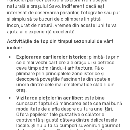
naturală a orașului Savo. Indiferent dacă ești
interesat de observarea păsărilor, fotografie sau pur
și simplu să te bucuri de o plimbare liniștită
înconjurat de natură, vremea din aceste luni te va
ajuta ai o experiență excelentă.
Activitățile de top din timpul sezonului de vârf
includ:
Explorarea cartierelor istorice:
plimbă-te prin
cele mai vechi cartiere ale orașului și petrece
ceva timp admirându-i arhitectura. Fă o
plimbare prin principalele zone istorice și
descoperă poveștile fascinante din spatele
unora dintre cele mai emblematice clădiri din
oraș.
Vizitarea piețelor în aer liber:
este bine
cunoscut faptul că mâncarea este cea mai bună
modalitate de a afla despre cultura unei țări.
Oferă papilelor tale gustative o călătorie
captivantă și gustă câteva dintre delicatesele
locale. Și nu uita să cumperi suveniruri gourmet