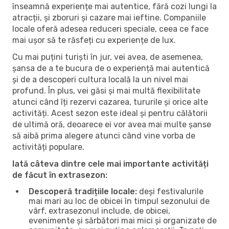
înseamnă experiențe mai autentice, fără cozi lungi la
atracții, și zboruri și cazare mai ieftine. Companiile
locale oferă adesea reduceri speciale, ceea ce face
mai ușor să te răsfeți cu experiențe de lux.
Cu mai puțini turiști în jur, vei avea, de asemenea,
șansa de a te bucura de o experiență mai autentică
și de a descoperi cultura locală la un nivel mai
profund. În plus, vei găsi și mai multă flexibilitate
atunci când îți rezervi cazarea, tururile și orice alte
activități. Acest sezon este ideal și pentru călătorii
de ultimă oră, deoarece ei vor avea mai multe șanse
să aibă prima alegere atunci când vine vorba de
activități populare.
Iată câteva dintre cele mai importante activități
de făcut în extrasezon:
Descoperă tradițiile locale:
deși festivalurile
mai mari au loc de obicei în timpul sezonului de
vârf, extrasezonul include, de obicei,
evenimente și sărbători mai mici și organizate de