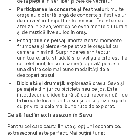
de la piețele în aer liber și cele de vechituri!
Participarea la concerte și festivaluri:
multe
orașe au o ofertă largă de concerte și festivaluri
de muzică în timpul lunilor de vârf. Înainte de a
ateriza în Savo, verifică ce evenimente culturale
și de muzică live au loc în oraș.
Fotografie de peisaj:
imortalizează momente
frumoase și pierde-te pe străzile orașului cu
camera in mână. Surprinderea arhitecturii
uimitoare, arta stradală și priveliștile pitorești fie
cu telefonul, fie cu o cameră digitală poate fi
una dintre cele mai bune modalități de a
descoperi orașul.
Bicicletă și drumeții:
explorează orașul Savo și
peisajele din jur cu bicicleta sau pe jos. Este
întotdeauna o idee bună să obții recomandări de
la birourile locale de turism și de la ghizii experți
cu privire la cele mai bune rute de explorat.
Ce să faci în extrasezon în Savo
Pentru cei care caută liniște și opțiuni economice,
extrasezonul este perfect. Mai puțini turiști