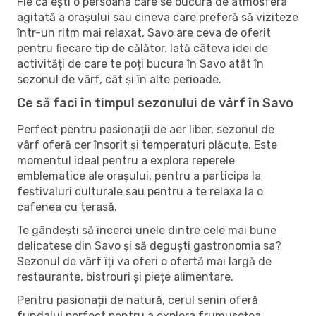
Fie că ești o persoană care se bucură de atmosfera
agitată a orașului sau cineva care preferă să viziteze
într-un ritm mai relaxat, Savo are ceva de oferit
pentru fiecare tip de călător. Iată câteva idei de
activități de care te poți bucura în Savo atât în ​​
sezonul de vârf, cât și în alte perioade.
Ce să faci în timpul sezonului de vârf în Savo
Perfect pentru pasionații de aer liber, sezonul de
vârf oferă cer însorit și temperaturi plăcute. Este
momentul ideal pentru a explora reperele
emblematice ale orașului, pentru a participa la
festivaluri culturale sau pentru a te relaxa la o
cafenea cu terasă.
Te gândești să încerci unele dintre cele mai bune
delicatese din Savo și să deguști gastronomia sa?
Sezonul de vârf îți va oferi o ofertă mai largă de
restaurante, bistrouri și piețe alimentare.
Pentru pasionații de natură, cerul senin oferă
fundalul perfect pentru a explora frumusețea