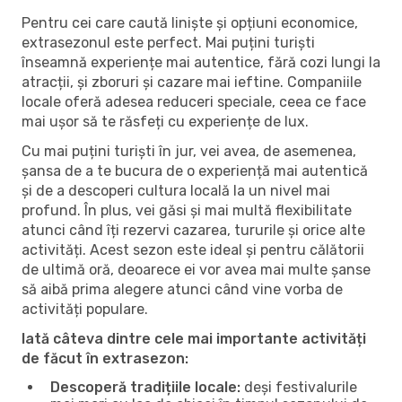
Pentru cei care caută liniște și opțiuni economice,
extrasezonul este perfect. Mai puțini turiști
înseamnă experiențe mai autentice, fără cozi lungi la
atracții, și zboruri și cazare mai ieftine. Companiile
locale oferă adesea reduceri speciale, ceea ce face
mai ușor să te răsfeți cu experiențe de lux.
Cu mai puțini turiști în jur, vei avea, de asemenea,
șansa de a te bucura de o experiență mai autentică
și de a descoperi cultura locală la un nivel mai
profund. În plus, vei găsi și mai multă flexibilitate
atunci când îți rezervi cazarea, tururile și orice alte
activități. Acest sezon este ideal și pentru călătorii
de ultimă oră, deoarece ei vor avea mai multe șanse
să aibă prima alegere atunci când vine vorba de
activități populare.
Iată câteva dintre cele mai importante activități
de făcut în extrasezon:
Descoperă tradițiile locale:
deși festivalurile