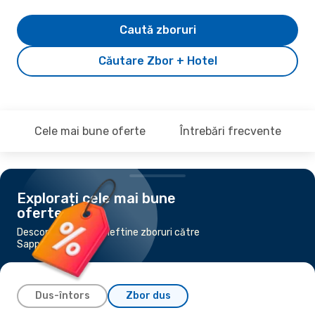
Caută zboruri
Căutare Zbor + Hotel
Cele mai bune oferte
Întrebări frecvente
Explorați cele mai bune
oferte
Descoperă cele mai ieftine zboruri către
Sapporo
Dus-întors
Zbor dus