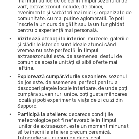
mai mari au loc de obicei în timpul sezonului de
vârf, extrasezonul include, de obicei,
evenimente și sărbători mai mici și organizate de
comunitate, cu mai puține aglomerații. Te poți
înscrie la un curs de gătit sau la un tur ghidat
pentru o experiență mai personală.
Vizitează atracții la interior:
muzeele, galeriile
și clădirile istorice sunt ideale atunci când
vremea nu este perfectă. În timpul
extrasezonului este, de asemenea, destul de
comun ca aceste unități să aibă oferte mai
ieftine.
Explorează cumpărăturile sezoniere:
sezonul
de jos este, de asemenea, perfect pentru a
descoperi piețele locale interioare, de unde poți
cumpăra suveniruri unice, poți gusta mâncarea
locală și poți experimenta viața de zi cu zi din
Sapporo.
Participă la ateliere:
deoarece condițiile
meteorologice pot fi nefavorabile în timpul
lunilor de extrasezon, este un moment minunat
să te înscrii la ateliere precum ceramică,
fotografie sau cursuri de dans local.