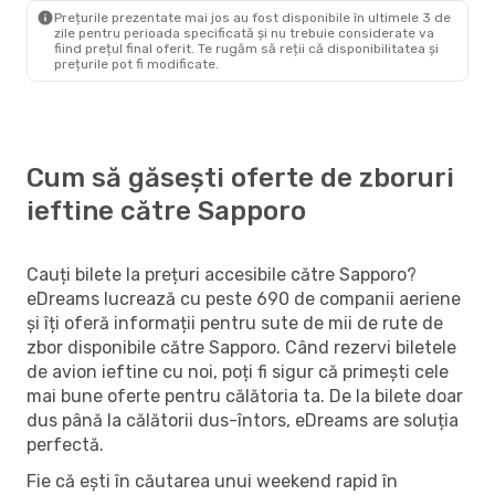
Sapporo
- Tokyo
Prețurile prezentate mai jos au fost disponibile în ultimele 3 de
zile pentru perioada specificată și nu trebuie considerate va
fiind prețul final oferit. Te rugăm să reții că disponibilitatea și
prețurile pot fi modificate.
Cum să găsești oferte de zboruri
ieftine către Sapporo
Cauți bilete la prețuri accesibile către Sapporo?
eDreams lucrează cu peste 690 de companii aeriene
și îți oferă informații pentru sute de mii de rute de
zbor disponibile către Sapporo. Când rezervi biletele
de avion ieftine cu noi, poți fi sigur că primești cele
mai bune oferte pentru călătoria ta. De la bilete doar
dus până la călătorii dus-întors, eDreams are soluția
perfectă.
Fie că ești în căutarea unui weekend rapid în