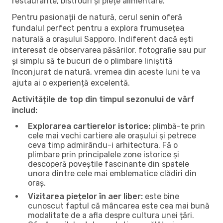
restaurante, bistrouri și piețe alimentare.
Pentru pasionații de natură, cerul senin oferă
fundalul perfect pentru a explora frumusețea
naturală a orașului Sapporo. Indiferent dacă ești
interesat de observarea păsărilor, fotografie sau pur
și simplu să te bucuri de o plimbare liniștită
înconjurat de natură, vremea din aceste luni te va
ajuta ai o experiență excelentă.
Activitățile de top din timpul sezonului de vârf
includ:
Explorarea cartierelor istorice:
plimbă-te prin
cele mai vechi cartiere ale orașului și petrece
ceva timp admirându-i arhitectura. Fă o
plimbare prin principalele zone istorice și
descoperă poveștile fascinante din spatele
unora dintre cele mai emblematice clădiri din
oraș.
Vizitarea piețelor în aer liber:
este bine
cunoscut faptul că mâncarea este cea mai bună
modalitate de a afla despre cultura unei țări.