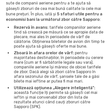
sute de companii aeriene pentru a te ajuta să
găsești zboruri de cea mai bună calitate la cele mai
bune prețuri. În plus, iată și
5 sfaturi utile pentru a
economisi bani la următorul zbor către Sapporo
:
Rezervă în avans:
tarifele companiilor aeriene
tind să crească pe măsură ce se apropie data de
plecare, mai ales în perioadele de vârf de
călătorie. Obținerea biletelor de avion din timp te
poate ajuta să găsești oferte mai bune.
Zboară în afara orelor de vârf:
pentru
majoritatea destinațiilor, în perioadele cu cerere
mare (cum ar fi sărbătorile legale sau vara),
companiile aeriene își măresc de obicei tarifele
de zbor. Dacă alegi să zbori către Sapporo în
afara sezonului de vârf, șansele tale de a găsi
bilete mai ieftine ar putea fi mai mari.
Utilizează opțiunea „Alegere inteligentă”:
această funcție îți permite să găsești cel mai
ieftin și mai convenabil zbor din lista de
rezultate atunci când cauți zboruri către
Sapporo (SPK).