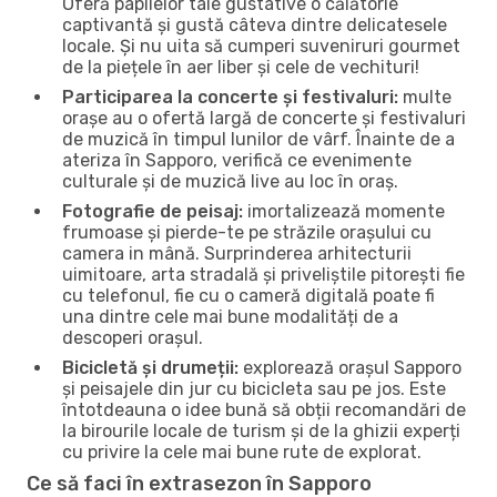
Oferă papilelor tale gustative o călătorie
captivantă și gustă câteva dintre delicatesele
locale. Și nu uita să cumperi suveniruri gourmet
de la piețele în aer liber și cele de vechituri!
Participarea la concerte și festivaluri:
multe
orașe au o ofertă largă de concerte și festivaluri
de muzică în timpul lunilor de vârf. Înainte de a
ateriza în Sapporo, verifică ce evenimente
culturale și de muzică live au loc în oraș.
Fotografie de peisaj:
imortalizează momente
frumoase și pierde-te pe străzile orașului cu
camera in mână. Surprinderea arhitecturii
uimitoare, arta stradală și priveliștile pitorești fie
cu telefonul, fie cu o cameră digitală poate fi
una dintre cele mai bune modalități de a
descoperi orașul.
Bicicletă și drumeții:
explorează orașul Sapporo
și peisajele din jur cu bicicleta sau pe jos. Este
întotdeauna o idee bună să obții recomandări de
la birourile locale de turism și de la ghizii experți
cu privire la cele mai bune rute de explorat.
Ce să faci în extrasezon în Sapporo