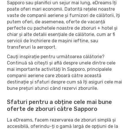
Sapporo sau planifici un sejur mai lung, eDreams îți
poate oferi mari economii. Datorită rețelei noastre
vaste de companii aeriene și furnizori de călătorii, îți
putem oferi, de asemenea, oferte de vacanță
perfecte cu pachetele noastre de zboruri + hotel și
chiar și alte detalii esențiale de călătorie, cum ar fi
servicii de închiriere de mașini ieftine, sau
transferuri la aeroport.
Cauți inspirație pentru următoarea călătorie?
Continuă să citești și află despre unele dintre cele
mai importante activități în Sapporo, principalele
companii aeriene care zboară către această
destinație și sfaturi despre cum să îți asiguri cele mai
bune prețuri atunci când rezervi zborurile.
Sfaturi pentru a obține cele mai bune
oferte de zboruri către Sapporo
La eDreams, facem rezervarea de zboruri simplă și
accesibilă, oferindu-ți o gamă largă de opțiuni de la