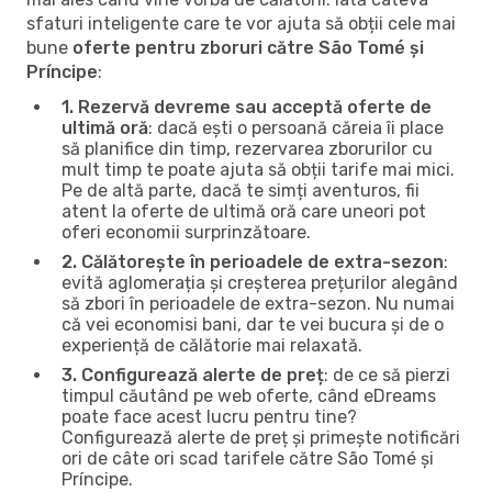
sfaturi inteligente care te vor ajuta să obții cele mai
bune
oferte pentru zboruri către São Tomé și
Príncipe
:
1. Rezervă devreme sau acceptă oferte de
ultimă oră
: dacă ești o persoană căreia îi place
să planifice din timp, rezervarea zborurilor cu
mult timp te poate ajuta să obții tarife mai mici.
Pe de altă parte, dacă te simți aventuros, fii
atent la oferte de ultimă oră care uneori pot
oferi economii surprinzătoare.
2. Călătorește în perioadele de extra-sezon
:
evită aglomerația și creșterea prețurilor alegând
să zbori în perioadele de extra-sezon. Nu numai
că vei economisi bani, dar te vei bucura și de o
experiență de călătorie mai relaxată.
3. Configurează alerte de preț
: de ce să pierzi
timpul căutând pe web oferte, când eDreams
poate face acest lucru pentru tine?
Configurează alerte de preț și primește notificări
ori de câte ori scad tarifele către São Tomé și
Príncipe.