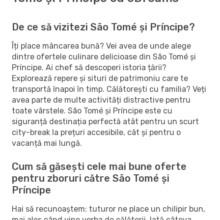
De ce să vizitezi São Tomé și Príncipe?
Îți place mâncarea bună? Vei avea de unde alege
dintre ofertele culinare delicioase din São Tomé și
Príncipe. Ai chef să descoperi istoria țării?
Explorează repere și situri de patrimoniu care te
transportă înapoi în timp. Călătorești cu familia? Veți
avea parte de multe activități distractive pentru
toate vârstele. São Tomé și Príncipe este cu
siguranță destinația perfectă atât pentru un scurt
city-break la prețuri accesibile, cât și pentru o
vacanță mai lungă.
Cum să găsești cele mai bune oferte
pentru zboruri către São Tomé și
Príncipe
Hai să recunoaștem: tuturor ne place un chilipir bun,
mai ales când vine vorba de călătorii. Iată câteva