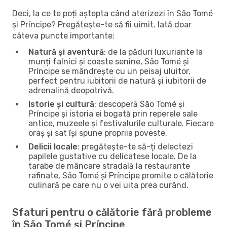
Deci, la ce te poți aștepta când aterizezi în São Tomé
și Príncipe? Pregătește-te să fii uimit. Iată doar
câteva puncte importante:
Natură și aventură
: de la păduri luxuriante la
munți falnici și coaste senine, São Tomé și
Príncipe se mândrește cu un peisaj uluitor,
perfect pentru iubitorii de natură și iubitorii de
adrenalină deopotrivă.
Istorie și cultură
: descoperă São Tomé și
Príncipe și istoria ei bogată prin reperele sale
antice, muzeele și festivalurile culturale. Fiecare
oraș și sat își spune propriia poveste.
Delicii locale
: pregătește-te să-ți delectezi
papilele gustative cu delicatese locale. De la
tarabe de mâncare stradală la restaurante
rafinate, São Tomé și Príncipe promite o călătorie
culinară pe care nu o vei uita prea curând.
Sfaturi pentru o călătorie fără probleme
în São Tomé și Príncipe