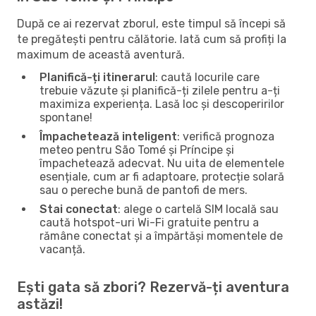
După ce ai rezervat zborul, este timpul să începi să
te pregătești pentru călătorie. Iată cum să profiți la
maximum de această aventură.
Planifică-ți itinerarul
: caută locurile care
trebuie văzute și planifică-ți zilele pentru a-ți
maximiza experiența. Lasă loc și descoperirilor
spontane!
Împachetează inteligent
: verifică prognoza
meteo pentru São Tomé și Príncipe și
împachetează adecvat. Nu uita de elementele
esențiale, cum ar fi adaptoare, protecție solară
sau o pereche bună de pantofi de mers.
Stai conectat
: alege o cartelă SIM locală sau
caută hotspot-uri Wi-Fi gratuite pentru a
rămâne conectat și a împărtăși momentele de
vacanță.
Ești gata să zbori? Rezervă-ți aventura
astăzi!