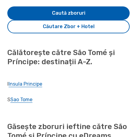
Caută zboruri
Căutare Zbor + Hotel
Călătorește către São Tomé și
Príncipe: destinații A-Z.
I
Insula Principe
S
Sao Tome
Găsește zboruri ieftine către São
Tomé și Príncipe cu eDreams