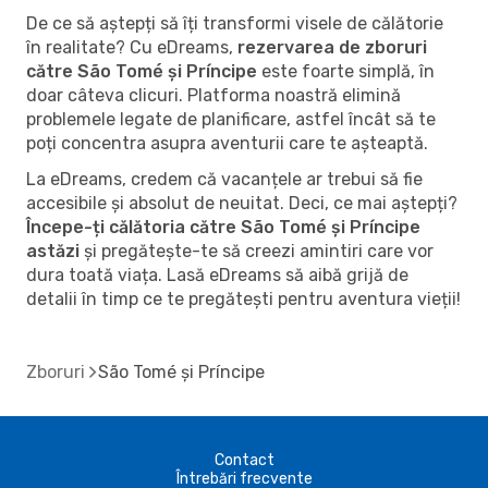
De ce să aștepți să îți transformi visele de călătorie
în realitate? Cu eDreams,
rezervarea de zboruri
către São Tomé și Príncipe
este foarte simplă, în
doar câteva clicuri. Platforma noastră elimină
problemele legate de planificare, astfel încât să te
poți concentra asupra aventurii care te așteaptă.
La eDreams, credem că vacanțele ar trebui să fie
accesibile și absolut de neuitat. Deci, ce mai aștepți?
Începe-ți călătoria către São Tomé și Príncipe
astăzi
și pregătește-te să creezi amintiri care vor
dura toată viața. Lasă eDreams să aibă grijă de
detalii în timp ce te pregătești pentru aventura vieții!
Zboruri
São Tomé și Príncipe
Contact
Întrebări frecvente