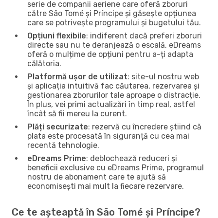
serie de companii aeriene care oferă zboruri
către São Tomé și Príncipe și găsește opțiunea
care se potrivește programului și bugetului tău.
Opțiuni flexibile
: indiferent dacă preferi zboruri
directe sau nu te deranjează o escală, eDreams
oferă o mulțime de opțiuni pentru a-ți adapta
călătoria.
Platformă ușor de utilizat
: site-ul nostru web
și aplicația intuitivă fac căutarea, rezervarea și
gestionarea zborurilor tale aproape o distracție.
În plus, vei primi actualizări în timp real, astfel
încât să fii mereu la curent.
Plăți securizate
: rezervă cu încredere știind că
plata este procesată în siguranță cu cea mai
recentă tehnologie.
eDreams Prime
: deblochează reduceri și
beneficii exclusive cu eDreams Prime, programul
nostru de abonament care te ajută să
economisești mai mult la fiecare rezervare.
Ce te așteaptă în São Tomé și Príncipe?