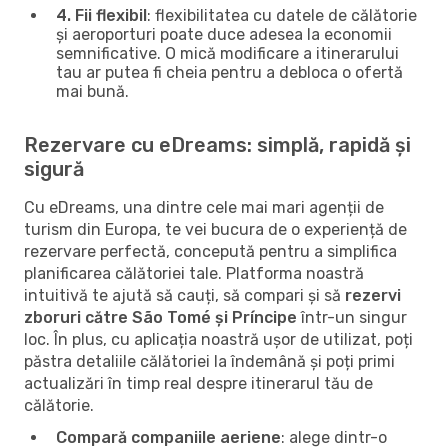
4. Fii flexibil
: flexibilitatea cu datele de călătorie
și aeroporturi poate duce adesea la economii
semnificative. O mică modificare a itinerarului
tau ar putea fi cheia pentru a debloca o ofertă
mai bună.
Rezervare cu eDreams: simplă, rapidă și
sigură
Cu eDreams, una dintre cele mai mari agenții de
turism din Europa, te vei bucura de o experiență de
rezervare perfectă, concepută pentru a simplifica
planificarea călătoriei tale. Platforma noastră
intuitivă te ajută să cauți, să compari și să
rezervi
zboruri către São Tomé și Príncipe
într-un singur
loc. În plus, cu aplicația noastră ușor de utilizat, poți
păstra detaliile călătoriei la îndemână și poți primi
actualizări în timp real despre itinerarul tău de
călătorie.
Compară companiile aeriene
: alege dintr-o