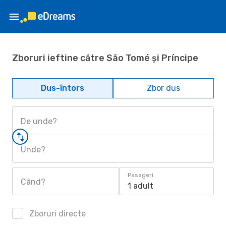
Zboruri ieftine către São Tomé și Príncipe
Dus-întors
Zbor dus
De unde?
Unde?
Pasageri
Când?
1 adult
Zboruri directe