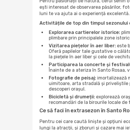
Pentru pasionații de natură, cerul senin 
ești interesat de observarea păsărilor, fo
luni te va ajuta ai o experiență excelentă.
Activitățile de top din timpul sezonului 
Explorarea cartierelor istorice:
plim
plimbare prin principalele zone istori
Vizitarea piețelor în aer liber:
este b
Oferă papilelor tale gustative o călă
la piețele în aer liber și cele de vechitu
Participarea la concerte și festival
Înainte de a ateriza în Santo Rosaa, v
Fotografie de peisaj:
imortalizează m
uimitoare, arta stradală și priveliștil
descoperi orașul.
Bicicletă și drumeții:
explorează orașu
recomandări de la birourile locale de t
Ce să faci în extrasezon în Santo R
Pentru cei care caută liniște și opțiuni e
lungi la atracții, și zboruri și cazare mai