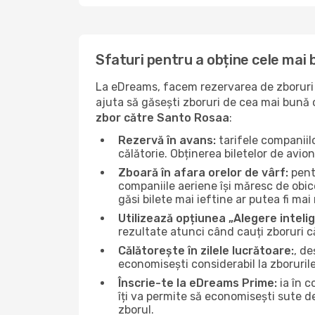
Sfaturi pentru a obține cele mai
La eDreams, facem rezervarea de zboruri s
ajuta să găsești zboruri de cea mai bună ca
zbor către Santo Rosaa
:
Rezervă în avans:
tarifele companiil
călătorie. Obținerea biletelor de avio
Zboară în afara orelor de vârf:
pentr
companiile aeriene își măresc de obice
găsi bilete mai ieftine ar putea fi mai 
Utilizează opțiunea „Alegere inteli
rezultate atunci când cauți zboruri 
Călătorește în zilele lucrătoare:
, de
economisești considerabil la zboruril
Înscrie-te la eDreams Prime:
ia în c
îți va permite să economisești sute d
zborul.