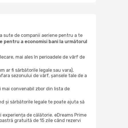
la sute de companii aeriene pentru a te
ile pentru a economisi bani la următorul
ecare, mai ales în perioadele de vârf de
 ar fi sărbătorile legale sau vara),
afara sezonului de vârf, șansele tale de a
i mai convenabil zbor din lista de
nd și sărbătorile legale te poate ajuta să
ți experiența de călătorie. eDreams Prime
astră gratuită de 15 zile când rezervi