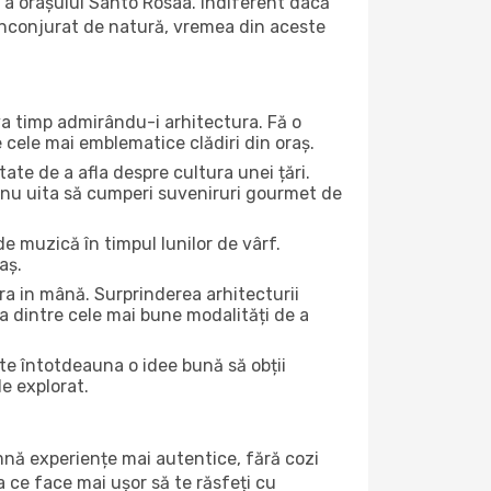
 a orașului Santo Rosaa. Indiferent dacă
ă înconjurat de natură, vremea din aceste
eva timp admirându-i arhitectura. Fă o
e cele mai emblematice clădiri din oraș.
te de a afla despre cultura unei țări.
Și nu uita să cumperi suveniruri gourmet de
e muzică în timpul lunilor de vârf.
aș.
a in mână. Surprinderea arhitecturii
una dintre cele mai bune modalități de a
ste întotdeauna o idee bună să obții
de explorat.
amnă experiențe mai autentice, fără cozi
ea ce face mai ușor să te răsfeți cu