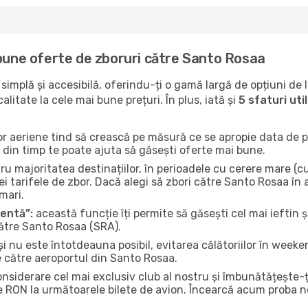
 bune oferte de zboruri către Santo Rosaa
implă și accesibilă, oferindu-ți o gamă largă de opțiuni de 
litate la cele mai bune prețuri. În plus, iată și
5 sfaturi ut
or aeriene tind să crească pe măsură ce se apropie data de pl
n din timp te poate ajuta să găsești oferte mai bune.
u majoritatea destinațiilor, în perioadele cu cerere mare (cum
i tarifele de zbor. Dacă alegi să zbori către Santo Rosaa în 
mari.
gentă”:
această funcție îți permite să găsești cel mai ieftin ș
către Santo Rosaa (SRA).
și nu este întotdeauna posibil, evitarea călătoriilor în weeke
e către aeroportul din Santo Rosaa.
onsiderare cel mai exclusiv club al nostru și îmbunătățește-
e RON la următoarele bilete de avion. Încearcă acum proba no