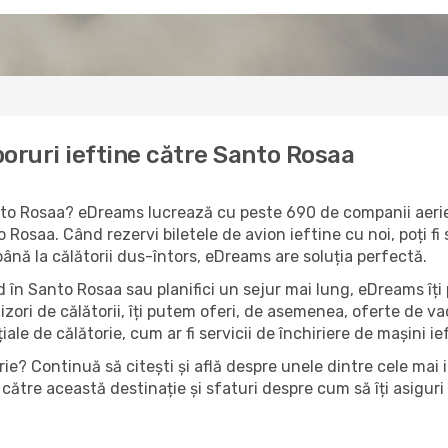
oruri ieftine către Santo Rosaa
Santo Rosaa? eDreams lucrează cu peste 690 de companii aerien
 Rosaa. Când rezervi biletele de avion ieftine cu noi, poți fi
până la călătorii dus-întors, eDreams are soluția perfectă.
 în Santo Rosaa sau planifici un sejur mai lung, eDreams îți 
izori de călătorii, îți putem oferi, de asemenea, oferte de 
țiale de călătorie, cum ar fi servicii de închiriere de mașini i
ie? Continuă să citești și află despre unele dintre cele mai 
către această destinație și sfaturi despre cum să îți asiguri