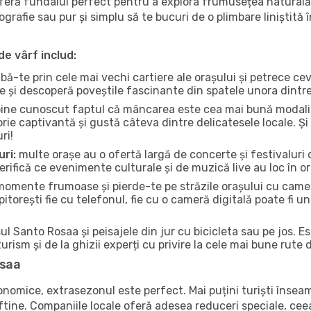
oferă fundalul perfect pentru a explora frumusețea naturală
tografie sau pur și simplu să te bucuri de o plimbare liniștit
de vârf includ:
bă-te prin cele mai vechi cartiere ale orașului și petrece c
ce și descoperă poveștile fascinante din spatele unora dintr
ine cunoscut faptul că mâncarea este cea mai bună modalita
torie captivantă și gustă câteva dintre delicatesele locale. 
ri!
uri:
multe orașe au o ofertă largă de concerte și festivaluri d
erifică ce evenimente culturale și de muzică live au loc în or
omente frumoase și pierde-te pe străzile orașului cu camer
e pitorești fie cu telefonul, fie cu o cameră digitală poate fi 
l Santo Rosaa și peisajele din jur cu bicicleta sau pe jos. E
urism și de la ghizii experți cu privire la cele mai bune rute 
osaa
conomice, extrasezonul este perfect. Mai puțini turiști înse
 ieftine. Companiile locale oferă adesea reduceri speciale, ce