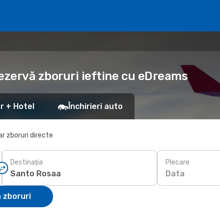
ezervă zboruri ieftine cu eDreams
r + Hotel
Închirieri auto
r zboruri directe
Destinația
Plecare
Data
 zboruri