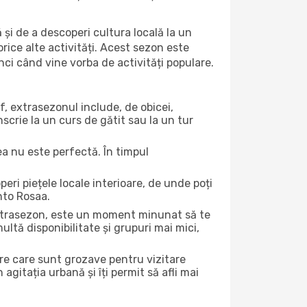
 și de a descoperi cultura locală la un
 orice alte activități. Acest sezon este
nci când vine vorba de activități populare.
f, extrasezonul include, de obicei,
scrie la un curs de gătit sau la un tur
ea nu este perfectă. În timpul
ri piețele locale interioare, de unde poți
nto Rosaa.
 extrasezon, este un moment minunat să te
ltă disponibilitate și grupuri mai mici,
ere care sunt grozave pentru vizitare
gitația urbană și îți permit să afli mai