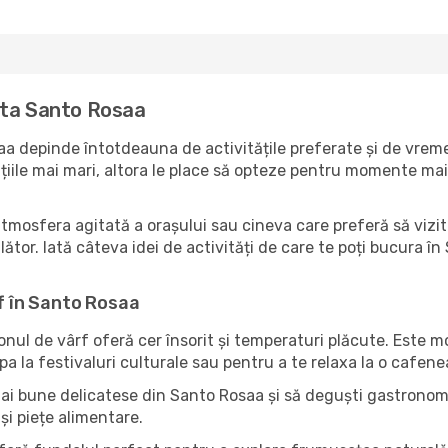
ita Santo Rosaa
a depinde întotdeauna de activitățile preferate și de vreme
ile mai mari, altora le place să opteze pentru momente mai li
atmosfera agitată a orașului sau cineva care preferă să vizi
lător. Iată câteva idei de activități de care te poți bucura în
rf în Santo Rosaa
zonul de vârf oferă cer însorit și temperaturi plăcute. Este 
pa la festivaluri culturale sau pentru a te relaxa la o cafene
mai bune delicatese din Santo Rosaa și să deguști gastronomi
și piețe alimentare.