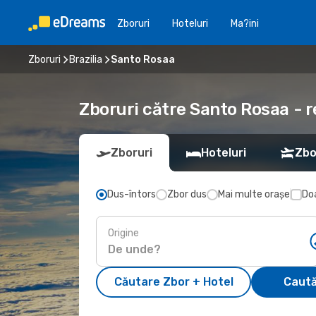
Zboruri
Hoteluri
Ma?ini
Zboruri
Brazilia
Santo Rosaa
Zboruri către Santo Rosaa - r
Zboruri
Hoteluri
Zbo
Dus-întors
Zbor dus
Mai multe orașe
Doa
Origine
Căutare Zbor + Hotel
Caută