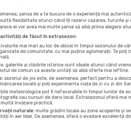
 asemenea, șansa de a te bucura de o experiență mai autentică
multă flexibilitate atunci când îți rezervi cazarea, tururile și
eoarece ei vor avea mai multe șanse să aibă prima alegere atu
activități de făcut în extrasezon:
ivalurile mai mari au loc de obicei în timpul sezonului de vâr
ganizate de comunitate, cu mai puține aglomerații. Te poți în
nală.
, galeriile și clădirile istorice sunt ideale atunci când vrem
stul de comun ca aceste unități să aibă oferte mai ieftine.
e:
sezonul de jos este, de asemenea, perfect pentru a descope
mâncarea locală și poți experimenta viața de zi cu zi din Sa
iile meteorologice pot fi nefavorabile în timpul lunilor de
otografie sau cursuri de dans local. Extrasezonul oferă mai mu
multă învățare practică.
rvații naturale:
multe grădini locale au zone acoperite și s
ți în aer liber. De asemenea, oferă o evadare excelentă din a