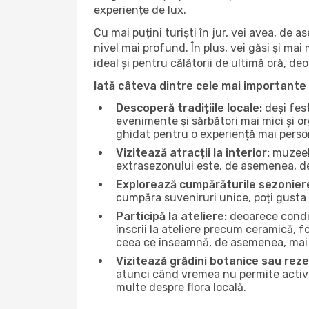
experiențe de lux.
Cu mai puțini turiști în jur, vei avea, de
nivel mai profund. În plus, vei găsi și mai 
ideal și pentru călătorii de ultimă oră, d
Iată câteva dintre cele mai importante 
Descoperă tradițiile locale:
deși fest
evenimente și sărbători mai mici și or
ghidat pentru o experiență mai perso
Vizitează atracții la interior:
muzeele
extrasezonului este, de asemenea, de
Explorează cumpărăturile sezonier
cumpăra suveniruri unice, poți gusta 
Participă la ateliere:
deoarece condiț
înscrii la ateliere precum ceramică, f
ceea ce înseamnă, de asemenea, mai 
Vizitează grădini botanice sau reze
atunci când vremea nu permite activită
multe despre flora locală.