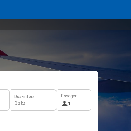
Pasageri
Dus-întors
Data
1