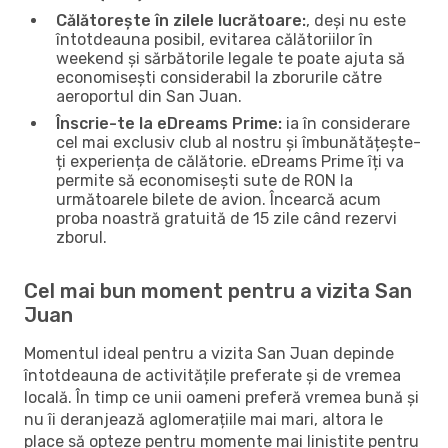
Călătorește în zilele lucrătoare:
, deși nu este
întotdeauna posibil, evitarea călătoriilor în
weekend și sărbătorile legale te poate ajuta să
economisești considerabil la zborurile către
aeroportul din San Juan.
Înscrie-te la eDreams Prime:
ia în considerare
cel mai exclusiv club al nostru și îmbunătățește-
ți experiența de călătorie. eDreams Prime îți va
permite să economisești sute de RON la
următoarele bilete de avion. Încearcă acum
proba noastră gratuită de 15 zile când rezervi
zborul.
Cel mai bun moment pentru a vizita San
Juan
Momentul ideal pentru a vizita San Juan depinde
întotdeauna de activitățile preferate și de vremea
locală. În timp ce unii oameni preferă vremea bună și
nu îi deranjează aglomerațiile mai mari, altora le
place să opteze pentru momente mai liniștite pentru