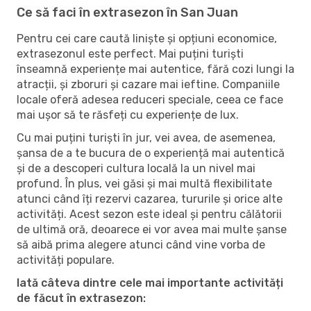
Ce să faci în extrasezon în San Juan
Pentru cei care caută liniște și opțiuni economice,
extrasezonul este perfect. Mai puțini turiști
înseamnă experiențe mai autentice, fără cozi lungi la
atracții, și zboruri și cazare mai ieftine. Companiile
locale oferă adesea reduceri speciale, ceea ce face
mai ușor să te răsfeți cu experiențe de lux.
Cu mai puțini turiști în jur, vei avea, de asemenea,
șansa de a te bucura de o experiență mai autentică
și de a descoperi cultura locală la un nivel mai
profund. În plus, vei găsi și mai multă flexibilitate
atunci când îți rezervi cazarea, tururile și orice alte
activități. Acest sezon este ideal și pentru călătorii
de ultimă oră, deoarece ei vor avea mai multe șanse
să aibă prima alegere atunci când vine vorba de
activități populare.
Iată câteva dintre cele mai importante activități
de făcut în extrasezon: