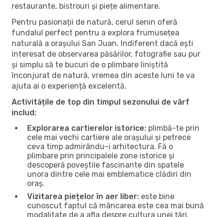
restaurante, bistrouri și piețe alimentare.
Pentru pasionații de natură, cerul senin oferă
fundalul perfect pentru a explora frumusețea
naturală a orașului San Juan. Indiferent dacă ești
interesat de observarea păsărilor, fotografie sau pur
și simplu să te bucuri de o plimbare liniștită
înconjurat de natură, vremea din aceste luni te va
ajuta ai o experiență excelentă.
Activitățile de top din timpul sezonului de vârf
includ:
Explorarea cartierelor istorice:
plimbă-te prin
cele mai vechi cartiere ale orașului și petrece
ceva timp admirându-i arhitectura. Fă o
plimbare prin principalele zone istorice și
descoperă poveștile fascinante din spatele
unora dintre cele mai emblematice clădiri din
oraș.
Vizitarea piețelor în aer liber:
este bine
cunoscut faptul că mâncarea este cea mai bună
modalitate de a afla despre cultura unei țări.