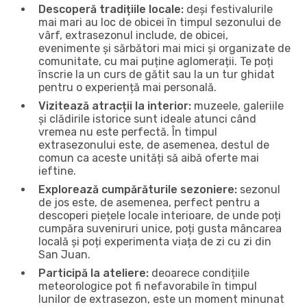
Descoperă tradițiile locale:
deși festivalurile
mai mari au loc de obicei în timpul sezonului de
vârf, extrasezonul include, de obicei,
evenimente și sărbători mai mici și organizate de
comunitate, cu mai puține aglomerații. Te poți
înscrie la un curs de gătit sau la un tur ghidat
pentru o experiență mai personală.
Vizitează atracții la interior:
muzeele, galeriile
și clădirile istorice sunt ideale atunci când
vremea nu este perfectă. În timpul
extrasezonului este, de asemenea, destul de
comun ca aceste unități să aibă oferte mai
ieftine.
Explorează cumpărăturile sezoniere:
sezonul
de jos este, de asemenea, perfect pentru a
descoperi piețele locale interioare, de unde poți
cumpăra suveniruri unice, poți gusta mâncarea
locală și poți experimenta viața de zi cu zi din
San Juan.
Participă la ateliere:
deoarece condițiile
meteorologice pot fi nefavorabile în timpul
lunilor de extrasezon, este un moment minunat