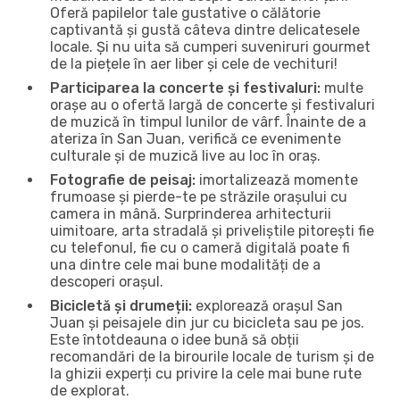
Oferă papilelor tale gustative o călătorie
captivantă și gustă câteva dintre delicatesele
locale. Și nu uita să cumperi suveniruri gourmet
de la piețele în aer liber și cele de vechituri!
Participarea la concerte și festivaluri:
multe
orașe au o ofertă largă de concerte și festivaluri
de muzică în timpul lunilor de vârf. Înainte de a
ateriza în San Juan, verifică ce evenimente
culturale și de muzică live au loc în oraș.
Fotografie de peisaj:
imortalizează momente
frumoase și pierde-te pe străzile orașului cu
camera in mână. Surprinderea arhitecturii
uimitoare, arta stradală și priveliștile pitorești fie
cu telefonul, fie cu o cameră digitală poate fi
una dintre cele mai bune modalități de a
descoperi orașul.
Bicicletă și drumeții:
explorează orașul San
Juan și peisajele din jur cu bicicleta sau pe jos.
Este întotdeauna o idee bună să obții
recomandări de la birourile locale de turism și de
la ghizii experți cu privire la cele mai bune rute
de explorat.