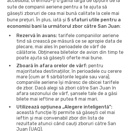
accesibilă, oferindu-ți o gamă largă de opțiuni de la
sute de companii aeriene pentru a te ajuta să
găsești zboruri de cea mai bună calitate la cele mai
bune prețuri. În plus, iată și
5 sfaturi utile pentru a
economisi bani la următorul zbor către San Juan
:
Rezervă în avans:
tarifele companiilor aeriene
tind să crească pe măsură ce se apropie data de
plecare, mai ales în perioadele de vârf de
călătorie. Obținerea biletelor de avion din timp te
poate ajuta să găsești oferte mai bune.
Zboară în afara orelor de vârf:
pentru
majoritatea destinațiilor, în perioadele cu cerere
mare (cum ar fi sărbătorile legale sau vara),
companiile aeriene își măresc de obicei tarifele
de zbor. Dacă alegi să zbori către San Juan în
afara sezonului de vârf, șansele tale de a găsi
bilete mai ieftine ar putea fi mai mari.
Utilizează opțiunea „Alegere inteligentă”:
această funcție îți permite să găsești cel mai
ieftin și mai convenabil zbor din lista de
rezultate atunci când cauți zboruri către San
Juan (UAQ).