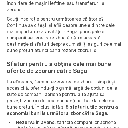
închiriere de mașini ieftine, sau transferuri la
aeroport.
Cauți inspirație pentru următoarea călătorie?
Continuă să citești și află despre unele dintre cele
mai importante activități în Saga, principalele
companii aeriene care zboară către această
destinație și sfaturi despre cum să îți asiguri cele mai
bune prețuri atunci când rezervi zborurile.
Sfaturi pentru a obține cele mai bune
oferte de zboruri către Saga
La eDreams, facem rezervarea de zboruri simplă și
accesibilă, oferindu-ți o gamă largă de opțiuni de la
sute de companii aeriene pentru a te ajuta să
găsești zboruri de cea mai bună calitate la cele mai
bune prețuri. În plus, iată și
5 sfaturi utile pentru a
economisi bani la următorul zbor către Saga
:
Rezervă în avans:
tarifele companiilor aeriene
tind să crească pe măsură ce se apropie data de