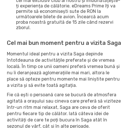
cel mai exclusiv club al nostru și îmbunătățește-
ți experiența de călătorie. eDreams Prime îți va
permite să economisești sute de RON la
următoarele bilete de avion. Încearcă acum
proba noastră gratuită de 15 zile când rezervi
zborul.
Cel mai bun moment pentru a vizita Saga
Momentul ideal pentru a vizita Saga depinde
întotdeauna de activitățile preferate și de vremea
locală. În timp ce unii oameni preferă vremea bună și
nu îi deranjează aglomerațiile mai mari, altora le
place să opteze pentru momente mai liniștite pentru
a vizita și să evite toată agitația.
Fie că ești o persoană care se bucură de atmosfera
agitată a orașului sau cineva care preferă să viziteze
într-un ritm mai relaxat, Saga are ceva de oferit
pentru fiecare tip de călător. Iată câteva idei de
activități de care te poți bucura în Saga atât în ​​
sezonul de vârf, cât și în alte perioade.