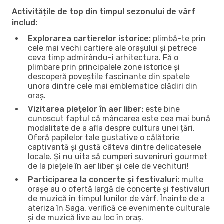
Activitățile de top din timpul sezonului de vârf
includ:
Explorarea cartierelor istorice:
plimbă-te prin
cele mai vechi cartiere ale orașului și petrece
ceva timp admirându-i arhitectura. Fă o
plimbare prin principalele zone istorice și
descoperă poveștile fascinante din spatele
unora dintre cele mai emblematice clădiri din
oraș.
Vizitarea piețelor în aer liber:
este bine
cunoscut faptul că mâncarea este cea mai bună
modalitate de a afla despre cultura unei țări.
Oferă papilelor tale gustative o călătorie
captivantă și gustă câteva dintre delicatesele
locale. Și nu uita să cumperi suveniruri gourmet
de la piețele în aer liber și cele de vechituri!
Participarea la concerte și festivaluri:
multe
orașe au o ofertă largă de concerte și festivaluri
de muzică în timpul lunilor de vârf. Înainte de a
ateriza în Saga, verifică ce evenimente culturale
și de muzică live au loc în oraș.