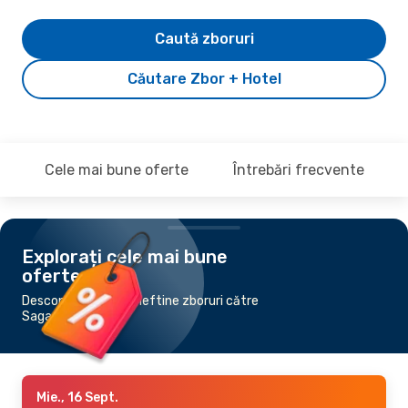
Caută zboruri
Căutare Zbor + Hotel
Cele mai bune oferte
Întrebări frecvente
Explorați cele mai bune
oferte
Descoperă cele mai ieftine zboruri către
Saga
Mie., 16 Sept.