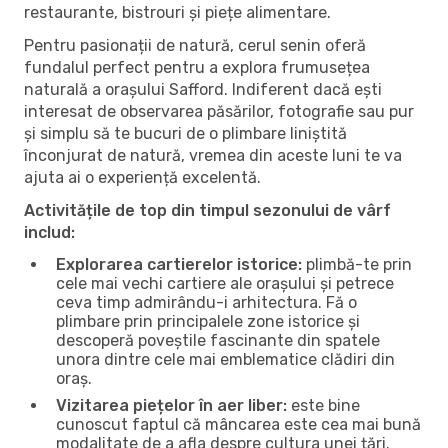
restaurante, bistrouri și piețe alimentare.
Pentru pasionații de natură, cerul senin oferă
fundalul perfect pentru a explora frumusețea
naturală a orașului Safford. Indiferent dacă ești
interesat de observarea păsărilor, fotografie sau pur
și simplu să te bucuri de o plimbare liniștită
înconjurat de natură, vremea din aceste luni te va
ajuta ai o experiență excelentă.
Activitățile de top din timpul sezonului de vârf
includ:
Explorarea cartierelor istorice:
plimbă-te prin
cele mai vechi cartiere ale orașului și petrece
ceva timp admirându-i arhitectura. Fă o
plimbare prin principalele zone istorice și
descoperă poveștile fascinante din spatele
unora dintre cele mai emblematice clădiri din
oraș.
Vizitarea piețelor în aer liber:
este bine
cunoscut faptul că mâncarea este cea mai bună
modalitate de a afla despre cultura unei țări.