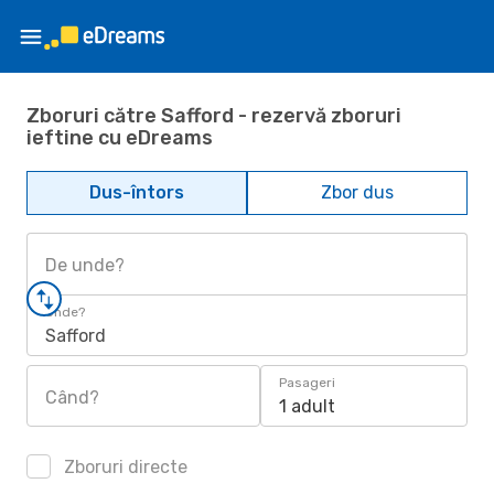
Zboruri către Safford - rezervă zboruri
ieftine cu eDreams
Dus-întors
Zbor dus
De unde?
Unde?
Safford
Pasageri
Când?
1 adult
Zboruri directe