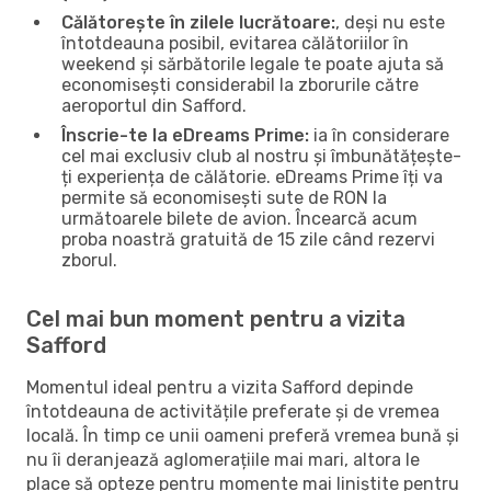
Călătorește în zilele lucrătoare:
, deși nu este
întotdeauna posibil, evitarea călătoriilor în
weekend și sărbătorile legale te poate ajuta să
economisești considerabil la zborurile către
aeroportul din Safford.
Înscrie-te la eDreams Prime:
ia în considerare
cel mai exclusiv club al nostru și îmbunătățește-
ți experiența de călătorie. eDreams Prime îți va
permite să economisești sute de RON la
următoarele bilete de avion. Încearcă acum
proba noastră gratuită de 15 zile când rezervi
zborul.
Cel mai bun moment pentru a vizita
Safford
Momentul ideal pentru a vizita Safford depinde
întotdeauna de activitățile preferate și de vremea
locală. În timp ce unii oameni preferă vremea bună și
nu îi deranjează aglomerațiile mai mari, altora le
place să opteze pentru momente mai liniștite pentru