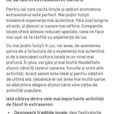
Pentru cei care caută liniște și opțiuni economice,
extrasezonul este perfect. Mai puțini turiști
înseamnă experiențe mai autentice, fără cozi lungi la
atracții, și zboruri și cazare mai ieftine. Companiile
locale oferă adesea reduceri speciale, ceea ce face
mai ușor să te răsfeți cu experiențe de lux.
Cu mai puțini turiști în jur, vei avea, de asemenea,
șansa de a te bucura de o experiență mai autentică
și de a descoperi cultura locală la un nivel mai
profund. În plus, vei găsi și mai multă flexibilitate
atunci când îți rezervi cazarea, tururile și orice alte
activități. Acest sezon este ideal și pentru călătorii
de ultimă oră, deoarece ei vor avea mai multe șanse
să aibă prima alegere atunci când vine vorba de
activități populare.
Iată câteva dintre cele mai importante activități
de făcut în extrasezon:
Descoperă tradițiile locale:
deși festivalurile