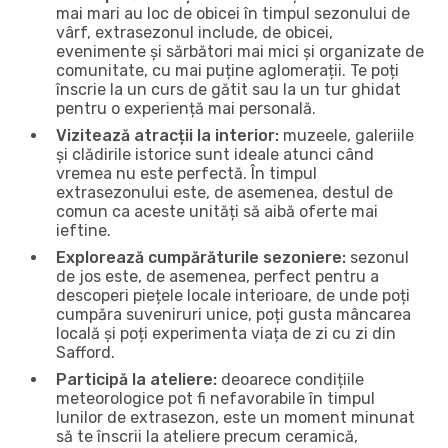
mai mari au loc de obicei în timpul sezonului de
vârf, extrasezonul include, de obicei,
evenimente și sărbători mai mici și organizate de
comunitate, cu mai puține aglomerații. Te poți
înscrie la un curs de gătit sau la un tur ghidat
pentru o experiență mai personală.
Vizitează atracții la interior:
muzeele, galeriile
și clădirile istorice sunt ideale atunci când
vremea nu este perfectă. În timpul
extrasezonului este, de asemenea, destul de
comun ca aceste unități să aibă oferte mai
ieftine.
Explorează cumpărăturile sezoniere:
sezonul
de jos este, de asemenea, perfect pentru a
descoperi piețele locale interioare, de unde poți
cumpăra suveniruri unice, poți gusta mâncarea
locală și poți experimenta viața de zi cu zi din
Safford.
Participă la ateliere:
deoarece condițiile
meteorologice pot fi nefavorabile în timpul
lunilor de extrasezon, este un moment minunat
să te înscrii la ateliere precum ceramică,