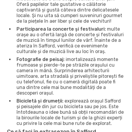
Oferă papilelor tale gustative o călătorie
captivantă și gustă câteva dintre delicatesele
locale. Și nu uita să cumperi suveniruri gourmet
de la piețele în aer liber și cele de vechituri!
Participarea la concerte și festivaluri:
multe
orașe au o ofertă largă de concerte și festivaluri
de muzică în timpul lunilor de vârf. Înainte de a
ateriza în Safford, verifică ce evenimente
culturale și de muzică live au loc în oraș.
Fotografie de peisaj:
imortalizează momente
frumoase și pierde-te pe străzile orașului cu
camera in mână. Surprinderea arhitecturii
uimitoare, arta stradală și priveliștile pitorești fie
cu telefonul, fie cu o cameră digitală poate fi
una dintre cele mai bune modalități de a
descoperi orașul.
Bicicletă și drumeții:
explorează orașul Safford
și peisajele din jur cu bicicleta sau pe jos. Este
întotdeauna o idee bună să obții recomandări de
la birourile locale de turism și de la ghizii experți
cu privire la cele mai bune rute de explorat.
Ce să faci în extrasezon în Safford