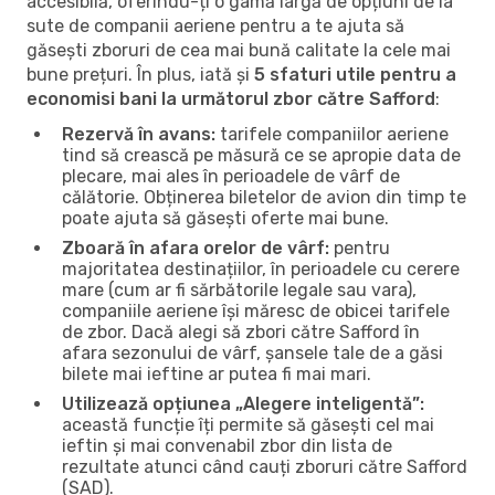
accesibilă, oferindu-ți o gamă largă de opțiuni de la
sute de companii aeriene pentru a te ajuta să
găsești zboruri de cea mai bună calitate la cele mai
bune prețuri. În plus, iată și
5 sfaturi utile pentru a
economisi bani la următorul zbor către Safford
:
Rezervă în avans:
tarifele companiilor aeriene
tind să crească pe măsură ce se apropie data de
plecare, mai ales în perioadele de vârf de
călătorie. Obținerea biletelor de avion din timp te
poate ajuta să găsești oferte mai bune.
Zboară în afara orelor de vârf:
pentru
majoritatea destinațiilor, în perioadele cu cerere
mare (cum ar fi sărbătorile legale sau vara),
companiile aeriene își măresc de obicei tarifele
de zbor. Dacă alegi să zbori către Safford în
afara sezonului de vârf, șansele tale de a găsi
bilete mai ieftine ar putea fi mai mari.
Utilizează opțiunea „Alegere inteligentă”:
această funcție îți permite să găsești cel mai
ieftin și mai convenabil zbor din lista de
rezultate atunci când cauți zboruri către Safford
(SAD).