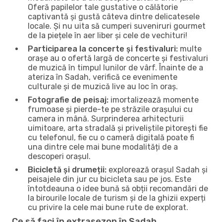
Oferă papilelor tale gustative o călătorie
captivantă și gustă câteva dintre delicatesele
locale. Și nu uita să cumperi suveniruri gourmet
de la piețele în aer liber și cele de vechituri!
Participarea la concerte și festivaluri:
multe
orașe au o ofertă largă de concerte și festivaluri
de muzică în timpul lunilor de vârf. Înainte de a
ateriza în Sadah, verifică ce evenimente
culturale și de muzică live au loc în oraș.
Fotografie de peisaj:
imortalizează momente
frumoase și pierde-te pe străzile orașului cu
camera in mână. Surprinderea arhitecturii
uimitoare, arta stradală și priveliștile pitorești fie
cu telefonul, fie cu o cameră digitală poate fi
una dintre cele mai bune modalități de a
descoperi orașul.
Bicicletă și drumeții:
explorează orașul Sadah și
peisajele din jur cu bicicleta sau pe jos. Este
întotdeauna o idee bună să obții recomandări de
la birourile locale de turism și de la ghizii experți
cu privire la cele mai bune rute de explorat.
Ce să faci în extrasezon în Sadah