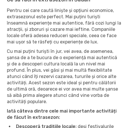
Pentru cei care caută liniște și opțiuni economice,
extrasezonul este perfect. Mai puțini turiști
înseamnă experiențe mai autentice, fără cozi lungi la
atracții, și zboruri și cazare mai ieftine. Companiile
locale oferă adesea reduceri speciale, ceea ce face
mai ușor să te răsfeți cu experiențe de lux.
Cu mai puțini turiști în jur, vei avea, de asemenea,
șansa de a te bucura de o experiență mai autentică
și de a descoperi cultura locală la un nivel mai
profund. În plus, vei găsi și mai multă flexibilitate
atunci când îți rezervi cazarea, tururile și orice alte
activități. Acest sezon este ideal și pentru călătorii
de ultimă oră, deoarece ei vor avea mai multe șanse
să aibă prima alegere atunci când vine vorba de
activități populare.
Iată câteva dintre cele mai importante activități
de făcut în extrasezon:
Descoperă tradițiile locale:
deși festivalurile