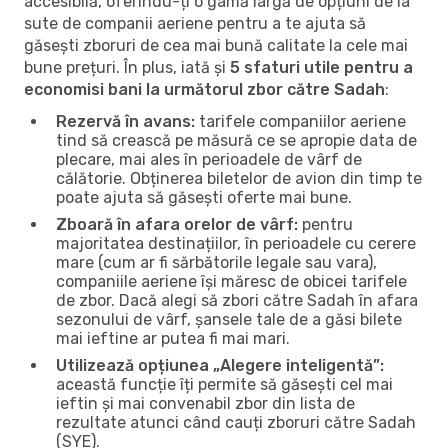
accesibilă, oferindu-ți o gamă largă de opțiuni de la
sute de companii aeriene pentru a te ajuta să
găsești zboruri de cea mai bună calitate la cele mai
bune prețuri. În plus, iată și
5 sfaturi utile pentru a
economisi bani la următorul zbor către Sadah
:
Rezervă în avans:
tarifele companiilor aeriene
tind să crească pe măsură ce se apropie data de
plecare, mai ales în perioadele de vârf de
călătorie. Obținerea biletelor de avion din timp te
poate ajuta să găsești oferte mai bune.
Zboară în afara orelor de vârf:
pentru
majoritatea destinațiilor, în perioadele cu cerere
mare (cum ar fi sărbătorile legale sau vara),
companiile aeriene își măresc de obicei tarifele
de zbor. Dacă alegi să zbori către Sadah în afara
sezonului de vârf, șansele tale de a găsi bilete
mai ieftine ar putea fi mai mari.
Utilizează opțiunea „Alegere inteligentă”:
această funcție îți permite să găsești cel mai
ieftin și mai convenabil zbor din lista de
rezultate atunci când cauți zboruri către Sadah
(SYE).