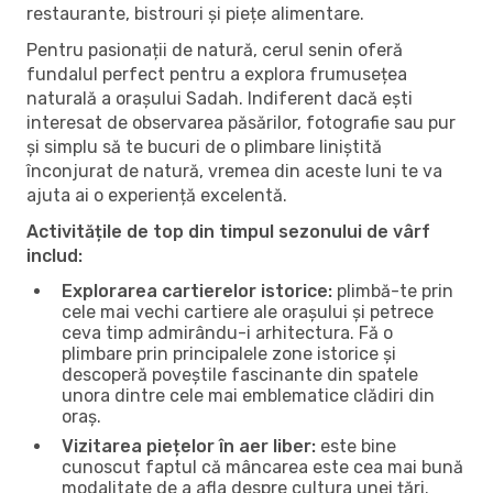
restaurante, bistrouri și piețe alimentare.
Pentru pasionații de natură, cerul senin oferă
fundalul perfect pentru a explora frumusețea
naturală a orașului Sadah. Indiferent dacă ești
interesat de observarea păsărilor, fotografie sau pur
și simplu să te bucuri de o plimbare liniștită
înconjurat de natură, vremea din aceste luni te va
ajuta ai o experiență excelentă.
Activitățile de top din timpul sezonului de vârf
includ:
Explorarea cartierelor istorice:
plimbă-te prin
cele mai vechi cartiere ale orașului și petrece
ceva timp admirându-i arhitectura. Fă o
plimbare prin principalele zone istorice și
descoperă poveștile fascinante din spatele
unora dintre cele mai emblematice clădiri din
oraș.
Vizitarea piețelor în aer liber:
este bine
cunoscut faptul că mâncarea este cea mai bună
modalitate de a afla despre cultura unei țări.