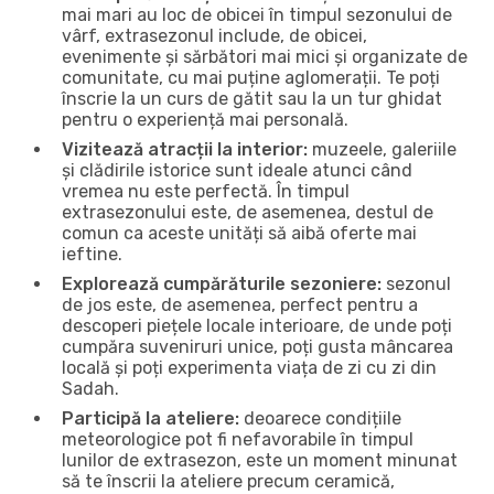
mai mari au loc de obicei în timpul sezonului de
vârf, extrasezonul include, de obicei,
evenimente și sărbători mai mici și organizate de
comunitate, cu mai puține aglomerații. Te poți
înscrie la un curs de gătit sau la un tur ghidat
pentru o experiență mai personală.
Vizitează atracții la interior:
muzeele, galeriile
și clădirile istorice sunt ideale atunci când
vremea nu este perfectă. În timpul
extrasezonului este, de asemenea, destul de
comun ca aceste unități să aibă oferte mai
ieftine.
Explorează cumpărăturile sezoniere:
sezonul
de jos este, de asemenea, perfect pentru a
descoperi piețele locale interioare, de unde poți
cumpăra suveniruri unice, poți gusta mâncarea
locală și poți experimenta viața de zi cu zi din
Sadah.
Participă la ateliere:
deoarece condițiile
meteorologice pot fi nefavorabile în timpul
lunilor de extrasezon, este un moment minunat
să te înscrii la ateliere precum ceramică,