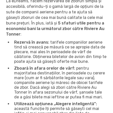
La eDreams, facem rezervarea de zboruri simplă și
accesibilă, oferindu-ți o gamă largă de opțiuni de la
sute de companii aeriene pentru a te ajuta să
găsești zboruri de cea mai bună calitate la cele mai
bune prețuri. În plus, iată și
5 sfaturi utile pentru a
economisi bani la următorul zbor către Riviere Au
Tonner
:
Rezervă în avans:
tarifele companiilor aeriene
tind să crească pe măsură ce se apropie data de
plecare, mai ales în perioadele de vârf de
călătorie. Obținerea biletelor de avion din timp te
poate ajuta să găsești oferte mai bune.
Zboară în afara orelor de vârf:
pentru
majoritatea destinațiilor, în perioadele cu cerere
mare (cum ar fi sărbătorile legale sau vara),
companiile aeriene își măresc de obicei tarifele
de zbor. Dacă alegi să zbori către Riviere Au
Tonner în afara sezonului de vârf, șansele tale
de a găsi bilete mai ieftine ar putea fi mai mari.
Utilizează opțiunea „Alegere inteligentă”:
această funcție îți permite să găsești cel mai