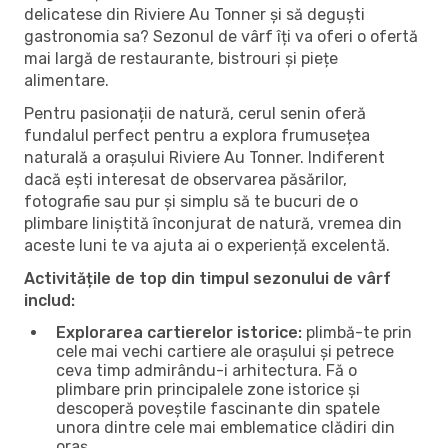
delicatese din Riviere Au Tonner și să deguști
gastronomia sa? Sezonul de vârf îți va oferi o ofertă
mai largă de restaurante, bistrouri și piețe
alimentare.
Pentru pasionații de natură, cerul senin oferă
fundalul perfect pentru a explora frumusețea
naturală a orașului Riviere Au Tonner. Indiferent
dacă ești interesat de observarea păsărilor,
fotografie sau pur și simplu să te bucuri de o
plimbare liniștită înconjurat de natură, vremea din
aceste luni te va ajuta ai o experiență excelentă.
Activitățile de top din timpul sezonului de vârf
includ:
Explorarea cartierelor istorice:
plimbă-te prin
cele mai vechi cartiere ale orașului și petrece
ceva timp admirându-i arhitectura. Fă o
plimbare prin principalele zone istorice și
descoperă poveștile fascinante din spatele
unora dintre cele mai emblematice clădiri din
oraș.