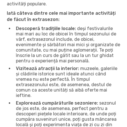
activități populare.
Iată câteva dintre cele mai importante activități
de făcut în extrasezon:
Descoperă tradițiile locale:
deși festivalurile
mai mari au loc de obicei în timpul sezonului de
vârf, extrasezonul include, de obicei,
evenimente și sărbători mai mici și organizate de
comunitate, cu mai puține aglomerații. Te poți
înscrie la un curs de gătit sau la un tur ghidat
pentru o experiență mai personală.
Vizitează atracții la interior:
muzeele, galeriile
și clădirile istorice sunt ideale atunci când
vremea nu este perfectă. În timpul
extrasezonului este, de asemenea, destul de
comun ca aceste unități să aibă oferte mai
ieftine.
Explorează cumpărăturile sezoniere:
sezonul
de jos este, de asemenea, perfect pentru a
descoperi piețele locale interioare, de unde poți
cumpăra suveniruri unice, poți gusta mâncarea
locală și poți experimenta viața de zi cu zi din