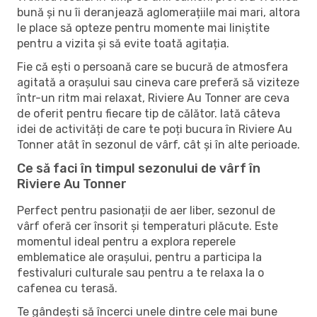
bună și nu îi deranjează aglomerațiile mai mari, altora
le place să opteze pentru momente mai liniștite
pentru a vizita și să evite toată agitația.
Fie că ești o persoană care se bucură de atmosfera
agitată a orașului sau cineva care preferă să viziteze
într-un ritm mai relaxat, Riviere Au Tonner are ceva
de oferit pentru fiecare tip de călător. Iată câteva
idei de activități de care te poți bucura în Riviere Au
Tonner atât în ​​sezonul de vârf, cât și în alte perioade.
Ce să faci în timpul sezonului de vârf în
Riviere Au Tonner
Perfect pentru pasionații de aer liber, sezonul de
vârf oferă cer însorit și temperaturi plăcute. Este
momentul ideal pentru a explora reperele
emblematice ale orașului, pentru a participa la
festivaluri culturale sau pentru a te relaxa la o
cafenea cu terasă.
Te gândești să încerci unele dintre cele mai bune