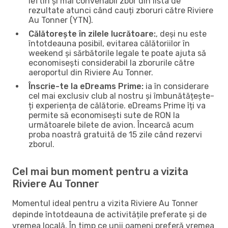
ieftin și mai convenabil zbor din lista de
rezultate atunci când cauți zboruri către Riviere
Au Tonner (YTN).
Călătorește în zilele lucrătoare:
, deși nu este
întotdeauna posibil, evitarea călătoriilor în
weekend și sărbătorile legale te poate ajuta să
economisești considerabil la zborurile către
aeroportul din Riviere Au Tonner.
Înscrie-te la eDreams Prime:
ia în considerare
cel mai exclusiv club al nostru și îmbunătățește-
ți experiența de călătorie. eDreams Prime îți va
permite să economisești sute de RON la
următoarele bilete de avion. Încearcă acum
proba noastră gratuită de 15 zile când rezervi
zborul.
Cel mai bun moment pentru a vizita
Riviere Au Tonner
Momentul ideal pentru a vizita Riviere Au Tonner
depinde întotdeauna de activitățile preferate și de
vremea locală. În timp ce unii oameni preferă vremea