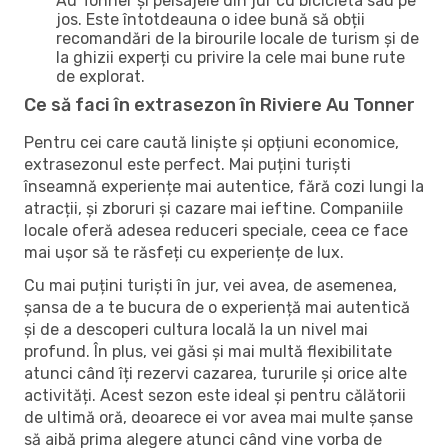
Au Tonner și peisajele din jur cu bicicleta sau pe
jos. Este întotdeauna o idee bună să obții
recomandări de la birourile locale de turism și de
la ghizii experți cu privire la cele mai bune rute
de explorat.
Ce să faci în extrasezon în Riviere Au Tonner
Pentru cei care caută liniște și opțiuni economice,
extrasezonul este perfect. Mai puțini turiști
înseamnă experiențe mai autentice, fără cozi lungi la
atracții, și zboruri și cazare mai ieftine. Companiile
locale oferă adesea reduceri speciale, ceea ce face
mai ușor să te răsfeți cu experiențe de lux.
Cu mai puțini turiști în jur, vei avea, de asemenea,
șansa de a te bucura de o experiență mai autentică
și de a descoperi cultura locală la un nivel mai
profund. În plus, vei găsi și mai multă flexibilitate
atunci când îți rezervi cazarea, tururile și orice alte
activități. Acest sezon este ideal și pentru călătorii
de ultimă oră, deoarece ei vor avea mai multe șanse
să aibă prima alegere atunci când vine vorba de