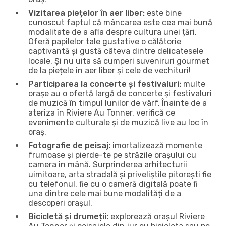
Vizitarea piețelor în aer liber:
este bine
cunoscut faptul că mâncarea este cea mai bună
modalitate de a afla despre cultura unei țări.
Oferă papilelor tale gustative o călătorie
captivantă și gustă câteva dintre delicatesele
locale. Și nu uita să cumperi suveniruri gourmet
de la piețele în aer liber și cele de vechituri!
Participarea la concerte și festivaluri:
multe
orașe au o ofertă largă de concerte și festivaluri
de muzică în timpul lunilor de vârf. Înainte de a
ateriza în Riviere Au Tonner, verifică ce
evenimente culturale și de muzică live au loc în
oraș.
Fotografie de peisaj:
imortalizează momente
frumoase și pierde-te pe străzile orașului cu
camera in mână. Surprinderea arhitecturii
uimitoare, arta stradală și priveliștile pitorești fie
cu telefonul, fie cu o cameră digitală poate fi
una dintre cele mai bune modalități de a
descoperi orașul.
Bicicletă și drumeții:
explorează orașul Riviere