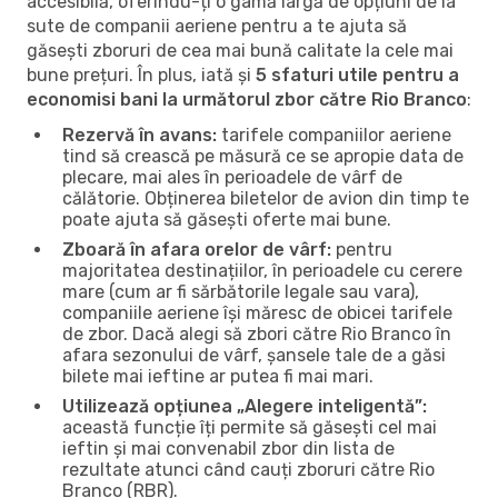
accesibilă, oferindu-ți o gamă largă de opțiuni de la
sute de companii aeriene pentru a te ajuta să
găsești zboruri de cea mai bună calitate la cele mai
bune prețuri. În plus, iată și
5 sfaturi utile pentru a
economisi bani la următorul zbor către Rio Branco
:
Rezervă în avans:
tarifele companiilor aeriene
tind să crească pe măsură ce se apropie data de
plecare, mai ales în perioadele de vârf de
călătorie. Obținerea biletelor de avion din timp te
poate ajuta să găsești oferte mai bune.
Zboară în afara orelor de vârf:
pentru
majoritatea destinațiilor, în perioadele cu cerere
mare (cum ar fi sărbătorile legale sau vara),
companiile aeriene își măresc de obicei tarifele
de zbor. Dacă alegi să zbori către Rio Branco în
afara sezonului de vârf, șansele tale de a găsi
bilete mai ieftine ar putea fi mai mari.
Utilizează opțiunea „Alegere inteligentă”:
această funcție îți permite să găsești cel mai
ieftin și mai convenabil zbor din lista de
rezultate atunci când cauți zboruri către Rio
Branco (RBR).