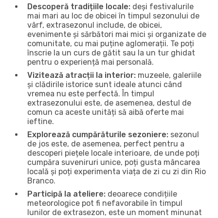
Descoperă tradițiile locale:
deși festivalurile
mai mari au loc de obicei în timpul sezonului de
vârf, extrasezonul include, de obicei,
evenimente și sărbători mai mici și organizate de
comunitate, cu mai puține aglomerații. Te poți
înscrie la un curs de gătit sau la un tur ghidat
pentru o experiență mai personală.
Vizitează atracții la interior:
muzeele, galeriile
și clădirile istorice sunt ideale atunci când
vremea nu este perfectă. În timpul
extrasezonului este, de asemenea, destul de
comun ca aceste unități să aibă oferte mai
ieftine.
Explorează cumpărăturile sezoniere:
sezonul
de jos este, de asemenea, perfect pentru a
descoperi piețele locale interioare, de unde poți
cumpăra suveniruri unice, poți gusta mâncarea
locală și poți experimenta viața de zi cu zi din Rio
Branco.
Participă la ateliere:
deoarece condițiile
meteorologice pot fi nefavorabile în timpul
lunilor de extrasezon, este un moment minunat