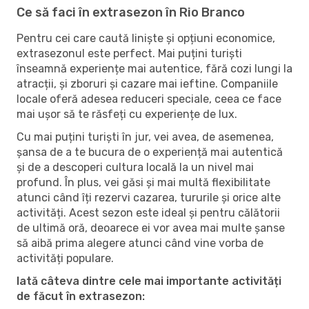
Ce să faci în extrasezon în Rio Branco
Pentru cei care caută liniște și opțiuni economice,
extrasezonul este perfect. Mai puțini turiști
înseamnă experiențe mai autentice, fără cozi lungi la
atracții, și zboruri și cazare mai ieftine. Companiile
locale oferă adesea reduceri speciale, ceea ce face
mai ușor să te răsfeți cu experiențe de lux.
Cu mai puțini turiști în jur, vei avea, de asemenea,
șansa de a te bucura de o experiență mai autentică
și de a descoperi cultura locală la un nivel mai
profund. În plus, vei găsi și mai multă flexibilitate
atunci când îți rezervi cazarea, tururile și orice alte
activități. Acest sezon este ideal și pentru călătorii
de ultimă oră, deoarece ei vor avea mai multe șanse
să aibă prima alegere atunci când vine vorba de
activități populare.
Iată câteva dintre cele mai importante activități
de făcut în extrasezon: