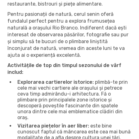
restaurante, bistrouri și piețe alimentare.
Pentru pasionații de natură, cerul senin oferă
fundalul perfect pentru a explora frumusețea
naturală a orașului Rio Branco. Indiferent dacă ești
interesat de observarea păsărilor, fotografie sau pur
și simplu să te bucuri de o plimbare liniștită
înconjurat de natură, vremea din aceste luni te va
ajuta ai o experiență excelentă.
Activitățile de top din timpul sezonului de vârf
includ:
Explorarea cartierelor istorice:
plimbă-te prin
cele mai vechi cartiere ale orașului și petrece
ceva timp admirându-i arhitectura. Fă o
plimbare prin principalele zone istorice și
descoperă poveștile fascinante din spatele
unora dintre cele mai emblematice clădiri din
oraș.
Vizitarea piețelor în aer liber:
este bine
cunoscut faptul că mâncarea este cea mai bună
modalitate de a afla despre cultura unei țări.