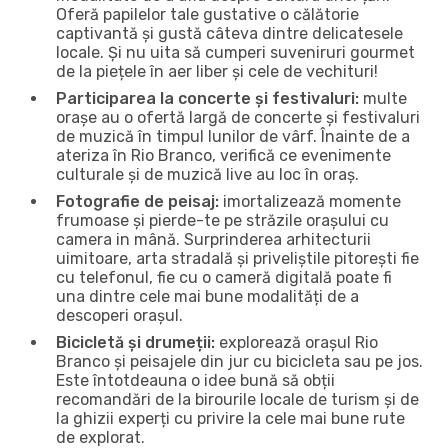
Oferă papilelor tale gustative o călătorie
captivantă și gustă câteva dintre delicatesele
locale. Și nu uita să cumperi suveniruri gourmet
de la piețele în aer liber și cele de vechituri!
Participarea la concerte și festivaluri:
multe
orașe au o ofertă largă de concerte și festivaluri
de muzică în timpul lunilor de vârf. Înainte de a
ateriza în Rio Branco, verifică ce evenimente
culturale și de muzică live au loc în oraș.
Fotografie de peisaj:
imortalizează momente
frumoase și pierde-te pe străzile orașului cu
camera in mână. Surprinderea arhitecturii
uimitoare, arta stradală și priveliștile pitorești fie
cu telefonul, fie cu o cameră digitală poate fi
una dintre cele mai bune modalități de a
descoperi orașul.
Bicicletă și drumeții:
explorează orașul Rio
Branco și peisajele din jur cu bicicleta sau pe jos.
Este întotdeauna o idee bună să obții
recomandări de la birourile locale de turism și de
la ghizii experți cu privire la cele mai bune rute
de explorat.