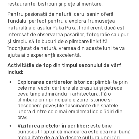
restaurante, bistrouri și piețe alimentare.
Pentru pasionații de natură, cerul senin oferă
fundalul perfect pentru a explora frumusețea
naturală a orașului Puka Puka. Indiferent dacă ești
interesat de observarea păsărilor, fotografie sau pur
și simplu să te bucuri de o plimbare liniștită
înconjurat de natură, vremea din aceste luni te va
ajuta ai o experiență excelentă.
Activitățile de top din timpul sezonului de vârf
includ:
Explorarea cartierelor istorice:
plimbă-te prin
cele mai vechi cartiere ale orașului și petrece
ceva timp admirându-i arhitectura. Fă o
plimbare prin principalele zone istorice și
descoperă poveștile fascinante din spatele
unora dintre cele mai emblematice clădiri din
oraș.
Vizitarea piețelor în aer liber:
este bine
cunoscut faptul că mâncarea este cea mai bună
modalitate de a afla despre cultura unei țări.