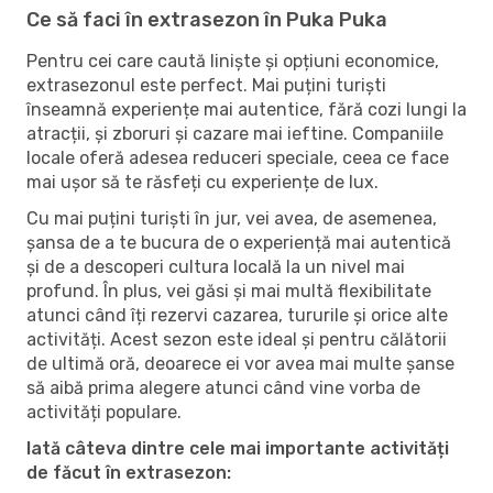
Ce să faci în extrasezon în Puka Puka
Pentru cei care caută liniște și opțiuni economice,
extrasezonul este perfect. Mai puțini turiști
înseamnă experiențe mai autentice, fără cozi lungi la
atracții, și zboruri și cazare mai ieftine. Companiile
locale oferă adesea reduceri speciale, ceea ce face
mai ușor să te răsfeți cu experiențe de lux.
Cu mai puțini turiști în jur, vei avea, de asemenea,
șansa de a te bucura de o experiență mai autentică
și de a descoperi cultura locală la un nivel mai
profund. În plus, vei găsi și mai multă flexibilitate
atunci când îți rezervi cazarea, tururile și orice alte
activități. Acest sezon este ideal și pentru călătorii
de ultimă oră, deoarece ei vor avea mai multe șanse
să aibă prima alegere atunci când vine vorba de
activități populare.
Iată câteva dintre cele mai importante activități
de făcut în extrasezon: