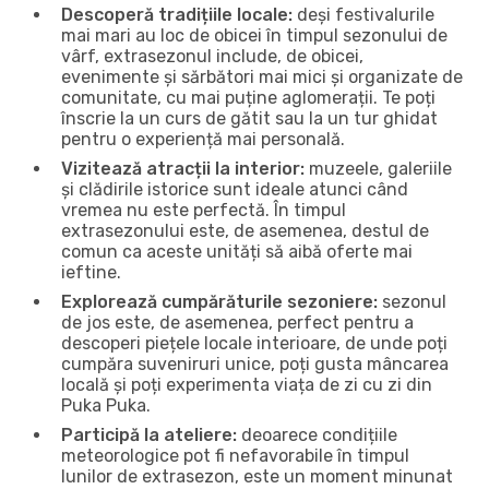
Descoperă tradițiile locale:
deși festivalurile
mai mari au loc de obicei în timpul sezonului de
vârf, extrasezonul include, de obicei,
evenimente și sărbători mai mici și organizate de
comunitate, cu mai puține aglomerații. Te poți
înscrie la un curs de gătit sau la un tur ghidat
pentru o experiență mai personală.
Vizitează atracții la interior:
muzeele, galeriile
și clădirile istorice sunt ideale atunci când
vremea nu este perfectă. În timpul
extrasezonului este, de asemenea, destul de
comun ca aceste unități să aibă oferte mai
ieftine.
Explorează cumpărăturile sezoniere:
sezonul
de jos este, de asemenea, perfect pentru a
descoperi piețele locale interioare, de unde poți
cumpăra suveniruri unice, poți gusta mâncarea
locală și poți experimenta viața de zi cu zi din
Puka Puka.
Participă la ateliere:
deoarece condițiile
meteorologice pot fi nefavorabile în timpul
lunilor de extrasezon, este un moment minunat