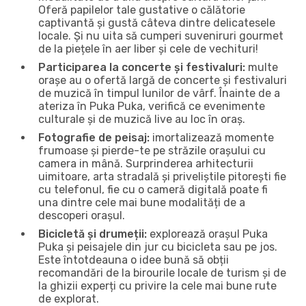
Oferă papilelor tale gustative o călătorie
captivantă și gustă câteva dintre delicatesele
locale. Și nu uita să cumperi suveniruri gourmet
de la piețele în aer liber și cele de vechituri!
Participarea la concerte și festivaluri:
multe
orașe au o ofertă largă de concerte și festivaluri
de muzică în timpul lunilor de vârf. Înainte de a
ateriza în Puka Puka, verifică ce evenimente
culturale și de muzică live au loc în oraș.
Fotografie de peisaj:
imortalizează momente
frumoase și pierde-te pe străzile orașului cu
camera in mână. Surprinderea arhitecturii
uimitoare, arta stradală și priveliștile pitorești fie
cu telefonul, fie cu o cameră digitală poate fi
una dintre cele mai bune modalități de a
descoperi orașul.
Bicicletă și drumeții:
explorează orașul Puka
Puka și peisajele din jur cu bicicleta sau pe jos.
Este întotdeauna o idee bună să obții
recomandări de la birourile locale de turism și de
la ghizii experți cu privire la cele mai bune rute
de explorat.