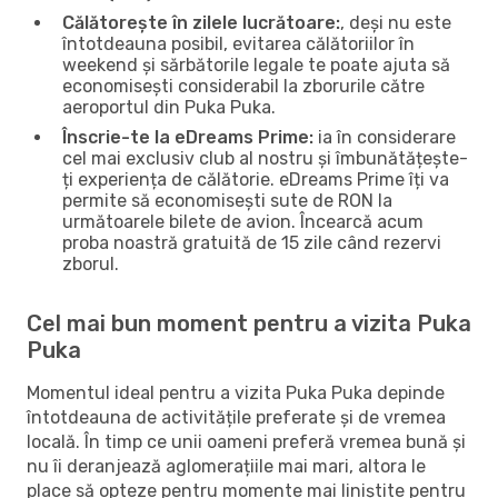
Călătorește în zilele lucrătoare:
, deși nu este
întotdeauna posibil, evitarea călătoriilor în
weekend și sărbătorile legale te poate ajuta să
economisești considerabil la zborurile către
aeroportul din Puka Puka.
Înscrie-te la eDreams Prime:
ia în considerare
cel mai exclusiv club al nostru și îmbunătățește-
ți experiența de călătorie. eDreams Prime îți va
permite să economisești sute de RON la
următoarele bilete de avion. Încearcă acum
proba noastră gratuită de 15 zile când rezervi
zborul.
Cel mai bun moment pentru a vizita Puka
Puka
Momentul ideal pentru a vizita Puka Puka depinde
întotdeauna de activitățile preferate și de vremea
locală. În timp ce unii oameni preferă vremea bună și
nu îi deranjează aglomerațiile mai mari, altora le
place să opteze pentru momente mai liniștite pentru