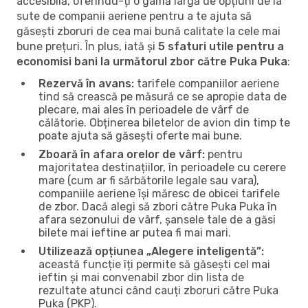
accesibilă, oferindu-ți o gamă largă de opțiuni de la
sute de companii aeriene pentru a te ajuta să
găsești zboruri de cea mai bună calitate la cele mai
bune prețuri. În plus, iată și
5 sfaturi utile pentru a
economisi bani la următorul zbor către Puka Puka
:
Rezervă în avans:
tarifele companiilor aeriene
tind să crească pe măsură ce se apropie data de
plecare, mai ales în perioadele de vârf de
călătorie. Obținerea biletelor de avion din timp te
poate ajuta să găsești oferte mai bune.
Zboară în afara orelor de vârf:
pentru
majoritatea destinațiilor, în perioadele cu cerere
mare (cum ar fi sărbătorile legale sau vara),
companiile aeriene își măresc de obicei tarifele
de zbor. Dacă alegi să zbori către Puka Puka în
afara sezonului de vârf, șansele tale de a găsi
bilete mai ieftine ar putea fi mai mari.
Utilizează opțiunea „Alegere inteligentă”:
această funcție îți permite să găsești cel mai
ieftin și mai convenabil zbor din lista de
rezultate atunci când cauți zboruri către Puka
Puka (PKP).