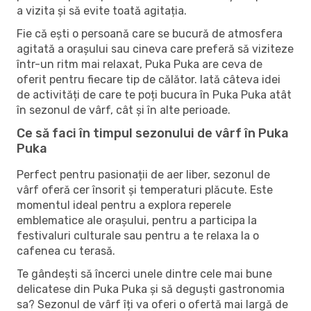
a vizita și să evite toată agitația.
Fie că ești o persoană care se bucură de atmosfera
agitată a orașului sau cineva care preferă să viziteze
într-un ritm mai relaxat, Puka Puka are ceva de
oferit pentru fiecare tip de călător. Iată câteva idei
de activități de care te poți bucura în Puka Puka atât
în ​​sezonul de vârf, cât și în alte perioade.
Ce să faci în timpul sezonului de vârf în Puka
Puka
Perfect pentru pasionații de aer liber, sezonul de
vârf oferă cer însorit și temperaturi plăcute. Este
momentul ideal pentru a explora reperele
emblematice ale orașului, pentru a participa la
festivaluri culturale sau pentru a te relaxa la o
cafenea cu terasă.
Te gândești să încerci unele dintre cele mai bune
delicatese din Puka Puka și să deguști gastronomia
sa? Sezonul de vârf îți va oferi o ofertă mai largă de