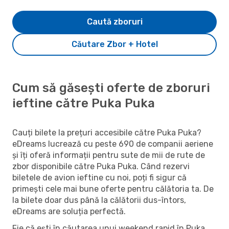
Caută zboruri
Căutare Zbor + Hotel
Cum să găsești oferte de zboruri
ieftine către Puka Puka
Cauți bilete la prețuri accesibile către Puka Puka?
eDreams lucrează cu peste 690 de companii aeriene
și îți oferă informații pentru sute de mii de rute de
zbor disponibile către Puka Puka. Când rezervi
biletele de avion ieftine cu noi, poți fi sigur că
primești cele mai bune oferte pentru călătoria ta. De
la bilete doar dus până la călătorii dus-întors,
eDreams are soluția perfectă.
Fie că ești în căutarea unui weekend rapid în Puka