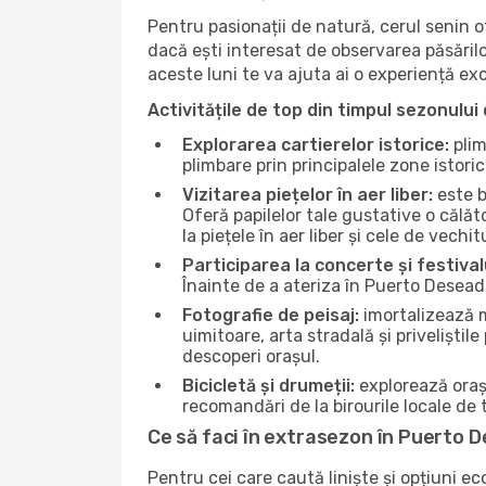
Pentru pasionații de natură, cerul senin 
dacă ești interesat de observarea păsărilo
aceste luni te va ajuta ai o experiență ex
Activitățile de top din timpul sezonului 
Explorarea cartierelor istorice:
plim
plimbare prin principalele zone istori
Vizitarea piețelor în aer liber:
este b
Oferă papilelor tale gustative o călă
la piețele în aer liber și cele de vechitu
Participarea la concerte și festival
Înainte de a ateriza în Puerto Deseado
Fotografie de peisaj:
imortalizează m
uimitoare, arta stradală și priveliștil
descoperi orașul.
Bicicletă și drumeții:
explorează orașu
recomandări de la birourile locale de t
Ce să faci în extrasezon în Puerto 
Pentru cei care caută liniște și opțiuni e