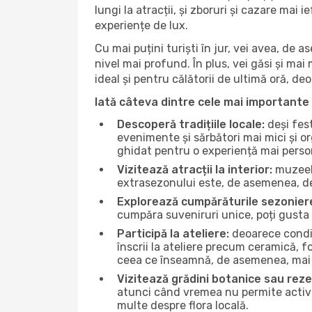
lungi la atracții, și zboruri și cazare mai
experiențe de lux.
Cu mai puțini turiști în jur, vei avea, de
nivel mai profund. În plus, vei găsi și mai 
ideal și pentru călătorii de ultimă oră, d
Iată câteva dintre cele mai importante 
Descoperă tradițiile locale:
deși fest
evenimente și sărbători mai mici și or
ghidat pentru o experiență mai perso
Vizitează atracții la interior:
muzeele
extrasezonului este, de asemenea, de
Explorează cumpărăturile sezonier
cumpăra suveniruri unice, poți gusta 
Participă la ateliere:
deoarece condiț
înscrii la ateliere precum ceramică, f
ceea ce înseamnă, de asemenea, mai 
Vizitează grădini botanice sau reze
atunci când vremea nu permite activită
multe despre flora locală.