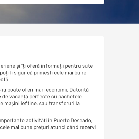
riene și îți oferă informații pentru sute
poți fi sigur că primești cele mai bune
ectă.
îți poate oferi mari economii. Datorită
rte de vacanță perfecte cu pachetele
de mașini ieftine, sau transferuri la
 importante activități în Puerto Deseado,
 cele mai bune prețuri atunci când rezervi