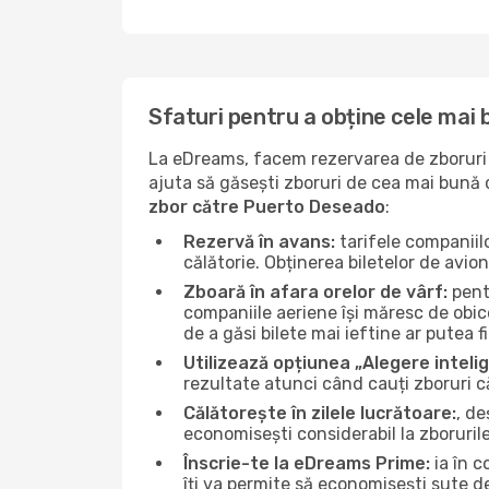
Sfaturi pentru a obține cele mai
La eDreams, facem rezervarea de zboruri s
ajuta să găsești zboruri de cea mai bună ca
zbor către Puerto Deseado
:
Rezervă în avans:
tarifele companiil
călătorie. Obținerea biletelor de avio
Zboară în afara orelor de vârf:
pentr
companiile aeriene își măresc de obice
de a găsi bilete mai ieftine ar putea f
Utilizează opțiunea „Alegere inteli
rezultate atunci când cauți zboruri 
Călătorește în zilele lucrătoare:
, de
economisești considerabil la zboruril
Înscrie-te la eDreams Prime:
ia în c
îți va permite să economisești sute d