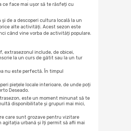
ea ce face mai ușor să te răsfeți cu
 și de a descoperi cultura locală la un
 orice alte activități. Acest sezon este
nci când vine vorba de activități populare.
f, extrasezonul include, de obicei,
scrie la un curs de gătit sau la un tur
ea nu este perfectă. În timpul
ri piețele locale interioare, de unde poți
uerto Deseado.
 extrasezon, este un moment minunat să te
ltă disponibilitate și grupuri mai mici,
ere care sunt grozave pentru vizitare
gitația urbană și îți permit să afli mai