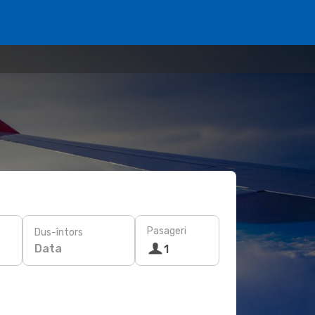
Pasageri
Dus-întors
Data
1