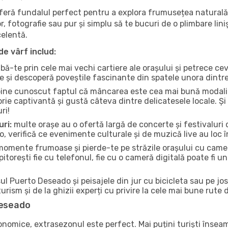
oferă fundalul perfect pentru a explora frumusețea naturală
r, fotografie sau pur și simplu să te bucuri de o plimbare lin
celentă.
de vârf includ:
bă-te prin cele mai vechi cartiere ale orașului și petrece c
ce și descoperă poveștile fascinante din spatele unora dintr
ine cunoscut faptul că mâncarea este cea mai bună modalita
torie captivantă și gustă câteva dintre delicatesele locale. 
ri!
uri:
multe orașe au o ofertă largă de concerte și festivaluri d
, verifică ce evenimente culturale și de muzică live au loc î
omente frumoase și pierde-te pe străzile orașului cu camer
e pitorești fie cu telefonul, fie cu o cameră digitală poate fi 
l Puerto Deseado și peisajele din jur cu bicicleta sau pe jos
urism și de la ghizii experți cu privire la cele mai bune rute 
Deseado
conomice, extrasezonul este perfect. Mai puțini turiști înse