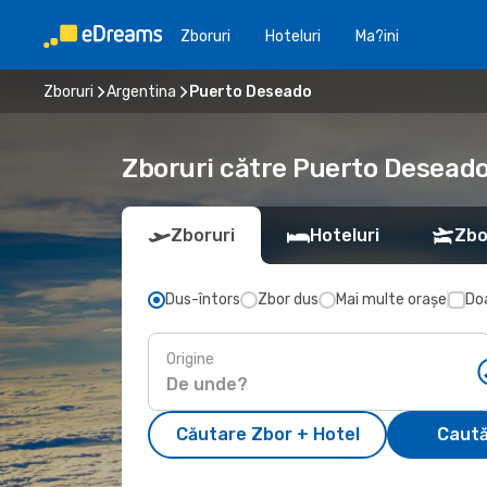
Zboruri
Hoteluri
Ma?ini
Zboruri
Argentina
Puerto Deseado
Zboruri către Puerto Deseado
Zboruri
Hoteluri
Zbo
Dus-întors
Zbor dus
Mai multe orașe
Doa
Origine
Căutare Zbor + Hotel
Caută