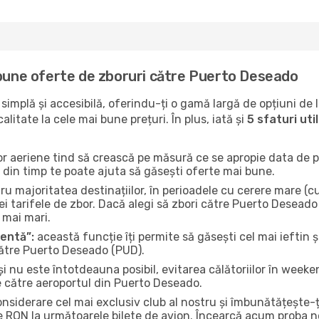
 bune oferte de zboruri către Puerto Deseado
implă și accesibilă, oferindu-ți o gamă largă de opțiuni de 
litate la cele mai bune prețuri. În plus, iată și
5 sfaturi ut
or aeriene tind să crească pe măsură ce se apropie data de pl
n din timp te poate ajuta să găsești oferte mai bune.
u majoritatea destinațiilor, în perioadele cu cerere mare (cum
i tarifele de zbor. Dacă alegi să zbori către Puerto Deseado 
i mai mari.
gentă”:
această funcție îți permite să găsești cel mai ieftin ș
către Puerto Deseado (PUD).
și nu este întotdeauna posibil, evitarea călătoriilor în weeke
e către aeroportul din Puerto Deseado.
onsiderare cel mai exclusiv club al nostru și îmbunătățește-
e RON la următoarele bilete de avion. Încearcă acum proba no