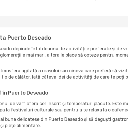
ita Puerto Deseado
eado depinde întotdeauna de activitățile preferate și de vr
lomerațiile mai mari, altora le place să opteze pentru moment
atmosfera agitată a orașului sau cineva care preferă să vizit
ip de călător. Iată câteva idei de activități de care te poți 
rf în Puerto Deseado
zonul de vârf oferă cer însorit și temperaturi plăcute. Este 
pa la festivaluri culturale sau pentru a te relaxa la o cafene
mai bune delicatese din Puerto Deseado și să deguști gastron
și piețe alimentare.