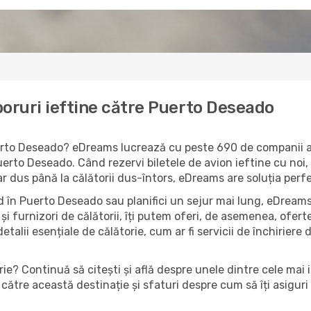
boruri ieftine către Puerto Deseado
Puerto Deseado? eDreams lucrează cu peste 690 de companii ae
uerto Deseado. Când rezervi biletele de avion ieftine cu noi, 
oar dus până la călătorii dus-întors, eDreams are soluția perf
 în Puerto Deseado sau planifici un sejur mai lung, eDreams 
și furnizori de călătorii, îți putem oferi, de asemenea, ofe
detalii esențiale de călătorie, cum ar fi servicii de închiriere 
ie? Continuă să citești și află despre unele dintre cele mai
către această destinație și sfaturi despre cum să îți asiguri