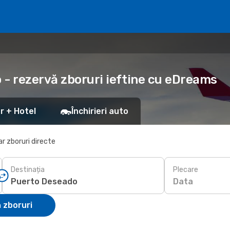
 - rezervă zboruri ieftine cu eDreams
r + Hotel
Închirieri auto
r zboruri directe
Destinația
Plecare
Data
 zboruri