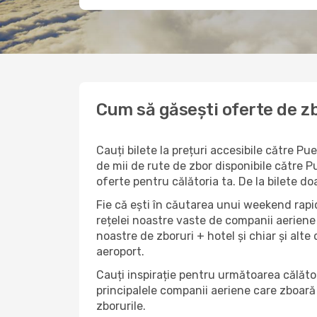
Cum să găsești oferte de z
Cauți bilete la prețuri accesibile către 
de mii de rute de zbor disponibile către P
oferte pentru călătoria ta. De la bilete d
Fie că ești în căutarea unui weekend rapid
rețelei noastre vaste de companii aeriene 
noastre de zboruri + hotel și chiar și alte 
aeroport.
Cauți inspirație pentru următoarea călător
principalele companii aeriene care zboară 
zborurile.