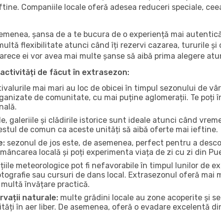
 ieftine. Companiile locale oferă adesea reduceri speciale, ce
 asemenea, șansa de a te bucura de o experiență mai autentică
multă flexibilitate atunci când îți rezervi cazarea, tururile și
eoarece ei vor avea mai multe șanse să aibă prima alegere atu
activități de făcut în extrasezon:
ivalurile mai mari au loc de obicei în timpul sezonului de vâr
ganizate de comunitate, cu mai puține aglomerații. Te poți în
nală.
, galeriile și clădirile istorice sunt ideale atunci când vrem
stul de comun ca aceste unități să aibă oferte mai ieftine.
e:
sezonul de jos este, de asemenea, perfect pentru a descope
mâncarea locală și poți experimenta viața de zi cu zi din P
iile meteorologice pot fi nefavorabile în timpul lunilor de
otografie sau cursuri de dans local. Extrasezonul oferă mai mu
multă învățare practică.
rvații naturale:
multe grădini locale au zone acoperite și s
ți în aer liber. De asemenea, oferă o evadare excelentă din a