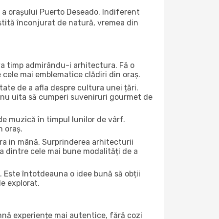
 a orașului Puerto Deseado. Indiferent
iștită înconjurat de natură, vremea din
eva timp admirându-i arhitectura. Fă o
e cele mai emblematice clădiri din oraș.
te de a afla despre cultura unei țări.
Și nu uita să cumperi suveniruri gourmet de
e muzică în timpul lunilor de vârf.
n oraș.
a in mână. Surprinderea arhitecturii
una dintre cele mai bune modalități de a
. Este întotdeauna o idee bună să obții
de explorat.
amnă experiențe mai autentice, fără cozi