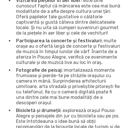
Vizitarea piețelor în aer liber:
este bine
cunoscut faptul că mâncarea este cea mai bună
modalitate de a afla despre cultura unei țări.
Oferă papilelor tale gustative o călătorie
captivantă și gustă câteva dintre delicatesele
locale. Și nu uita să cumperi suveniruri gourmet
de la piețele în aer liber și cele de vechituri!
Participarea la concerte și festivaluri:
multe
orașe au o ofertă largă de concerte și festivaluri
de muzică în timpul lunilor de vârf. Înainte de a
ateriza în Pouso Alegre, verifică ce evenimente
culturale și de muzică live au loc în oraș.
Fotografie de peisaj:
imortalizează momente
frumoase și pierde-te pe străzile orașului cu
camera in mână. Surprinderea arhitecturii
uimitoare, arta stradală și priveliștile pitorești fie
cu telefonul, fie cu o cameră digitală poate fi
una dintre cele mai bune modalități de a
descoperi orașul.
Bicicletă și drumeții:
explorează orașul Pouso
Alegre și peisajele din jur cu bicicleta sau pe jos.
Este întotdeauna o idee bună să obții
recomandări de la birourile locale de turism și de