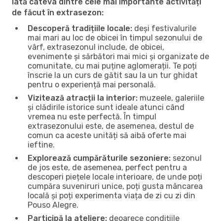
Iată câteva dintre cele mai importante activități
de făcut în extrasezon:
Descoperă tradițiile locale:
deși festivalurile
mai mari au loc de obicei în timpul sezonului de
vârf, extrasezonul include, de obicei,
evenimente și sărbători mai mici și organizate de
comunitate, cu mai puține aglomerații. Te poți
înscrie la un curs de gătit sau la un tur ghidat
pentru o experiență mai personală.
Vizitează atracții la interior:
muzeele, galeriile
și clădirile istorice sunt ideale atunci când
vremea nu este perfectă. În timpul
extrasezonului este, de asemenea, destul de
comun ca aceste unități să aibă oferte mai
ieftine.
Explorează cumpărăturile sezoniere:
sezonul
de jos este, de asemenea, perfect pentru a
descoperi piețele locale interioare, de unde poți
cumpăra suveniruri unice, poți gusta mâncarea
locală și poți experimenta viața de zi cu zi din
Pouso Alegre.
Participă la ateliere:
deoarece condițiile