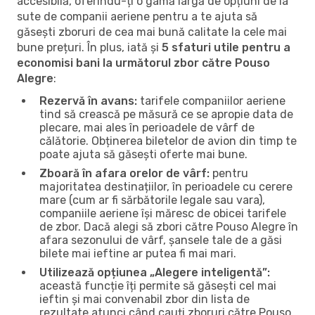
accesibilă, oferindu-ți o gamă largă de opțiuni de la
sute de companii aeriene pentru a te ajuta să
găsești zboruri de cea mai bună calitate la cele mai
bune prețuri. În plus, iată și
5 sfaturi utile pentru a
economisi bani la următorul zbor către Pouso
Alegre
:
Rezervă în avans:
tarifele companiilor aeriene
tind să crească pe măsură ce se apropie data de
plecare, mai ales în perioadele de vârf de
călătorie. Obținerea biletelor de avion din timp te
poate ajuta să găsești oferte mai bune.
Zboară în afara orelor de vârf:
pentru
majoritatea destinațiilor, în perioadele cu cerere
mare (cum ar fi sărbătorile legale sau vara),
companiile aeriene își măresc de obicei tarifele
de zbor. Dacă alegi să zbori către Pouso Alegre în
afara sezonului de vârf, șansele tale de a găsi
bilete mai ieftine ar putea fi mai mari.
Utilizează opțiunea „Alegere inteligentă”:
această funcție îți permite să găsești cel mai
ieftin și mai convenabil zbor din lista de
rezultate atunci când cauți zboruri către Pouso