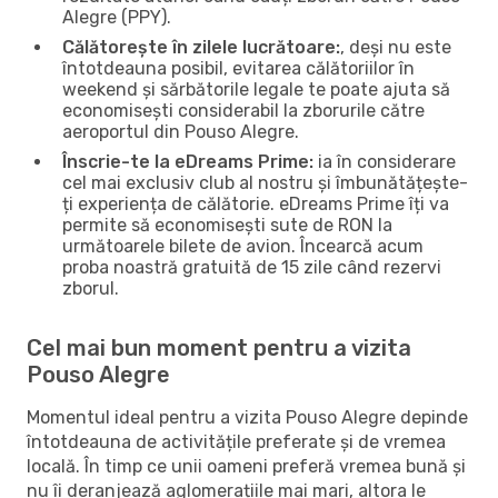
Alegre (PPY).
Călătorește în zilele lucrătoare:
, deși nu este
întotdeauna posibil, evitarea călătoriilor în
weekend și sărbătorile legale te poate ajuta să
economisești considerabil la zborurile către
aeroportul din Pouso Alegre.
Înscrie-te la eDreams Prime:
ia în considerare
cel mai exclusiv club al nostru și îmbunătățește-
ți experiența de călătorie. eDreams Prime îți va
permite să economisești sute de RON la
următoarele bilete de avion. Încearcă acum
proba noastră gratuită de 15 zile când rezervi
zborul.
Cel mai bun moment pentru a vizita
Pouso Alegre
Momentul ideal pentru a vizita Pouso Alegre depinde
întotdeauna de activitățile preferate și de vremea
locală. În timp ce unii oameni preferă vremea bună și
nu îi deranjează aglomerațiile mai mari, altora le