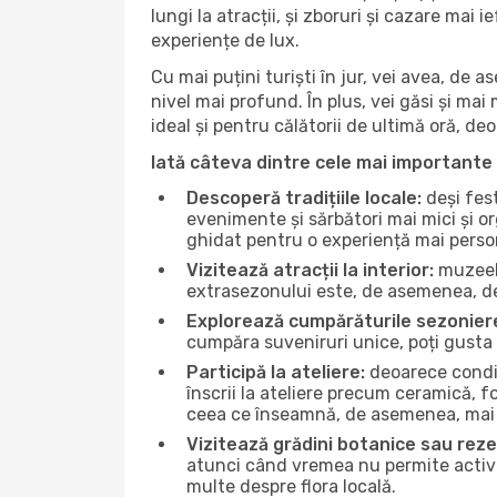
lungi la atracții, și zboruri și cazare mai
experiențe de lux.
Cu mai puțini turiști în jur, vei avea, de
nivel mai profund. În plus, vei găsi și mai 
ideal și pentru călătorii de ultimă oră, d
Iată câteva dintre cele mai importante 
Descoperă tradițiile locale:
deși fest
evenimente și sărbători mai mici și or
ghidat pentru o experiență mai perso
Vizitează atracții la interior:
muzeele
extrasezonului este, de asemenea, de
Explorează cumpărăturile sezonier
cumpăra suveniruri unice, poți gusta 
Participă la ateliere:
deoarece condiț
înscrii la ateliere precum ceramică, f
ceea ce înseamnă, de asemenea, mai 
Vizitează grădini botanice sau reze
atunci când vremea nu permite activită
multe despre flora locală.