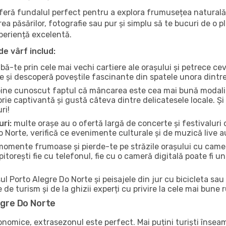
oferă fundalul perfect pentru a explora frumusețea naturală
a păsărilor, fotografie sau pur și simplu să te bucuri de o p
xperiență excelentă.
de vârf includ:
bă-te prin cele mai vechi cartiere ale orașului și petrece c
ce și descoperă poveștile fascinante din spatele unora dintr
ine cunoscut faptul că mâncarea este cea mai bună modalita
torie captivantă și gustă câteva dintre delicatesele locale. 
ri!
uri:
multe orașe au o ofertă largă de concerte și festivaluri d
o Norte, verifică ce evenimente culturale și de muzică live au
omente frumoase și pierde-te pe străzile orașului cu camer
e pitorești fie cu telefonul, fie cu o cameră digitală poate fi 
l Porto Alegre Do Norte și peisajele din jur cu bicicleta sau
e de turism și de la ghizii experți cu privire la cele mai bune 
egre Do Norte
conomice, extrasezonul este perfect. Mai puțini turiști înse