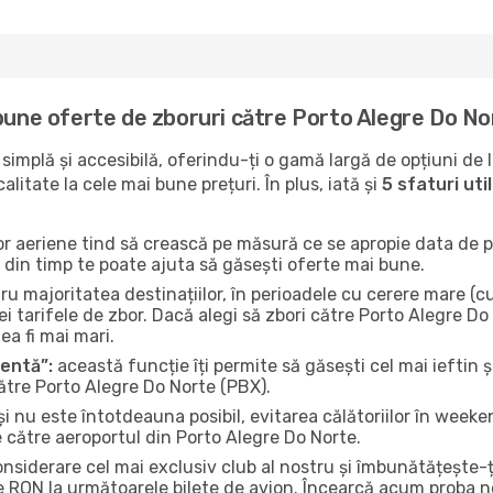
 bune oferte de zboruri către Porto Alegre Do No
implă și accesibilă, oferindu-ți o gamă largă de opțiuni de 
litate la cele mai bune prețuri. În plus, iată și
5 sfaturi ut
or aeriene tind să crească pe măsură ce se apropie data de pl
n din timp te poate ajuta să găsești oferte mai bune.
u majoritatea destinațiilor, în perioadele cu cerere mare (cum
i tarifele de zbor. Dacă alegi să zbori către Porto Alegre Do
ea fi mai mari.
gentă”:
această funcție îți permite să găsești cel mai ieftin ș
ătre Porto Alegre Do Norte (PBX).
și nu este întotdeauna posibil, evitarea călătoriilor în weeke
e către aeroportul din Porto Alegre Do Norte.
onsiderare cel mai exclusiv club al nostru și îmbunătățește-
e RON la următoarele bilete de avion. Încearcă acum proba no