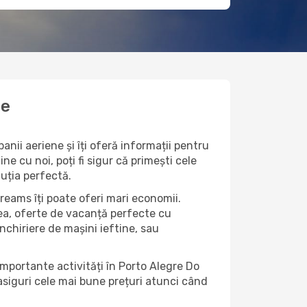
te
nii aeriene și îți oferă informații pentru
ne cu noi, poți fi sigur că primești cele
luția perfectă.
reams îți poate oferi mari economii.
nea, oferte de vacanță perfecte cu
închiriere de mașini ieftine, sau
importante activități în Porto Alegre Do
 asiguri cele mai bune prețuri atunci când