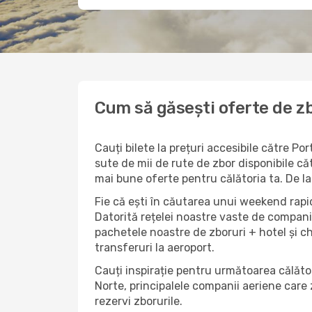
Cum să găsești oferte de zb
Cauți bilete la prețuri accesibile către P
sute de mii de rute de zbor disponibile căt
mai bune oferte pentru călătoria ta. De la
Fie că ești în căutarea unui weekend rapid
Datorită rețelei noastre vaste de companii
pachetele noastre de zboruri + hotel și chia
transferuri la aeroport.
Cauți inspirație pentru următoarea călător
Norte, principalele companii aeriene care 
rezervi zborurile.