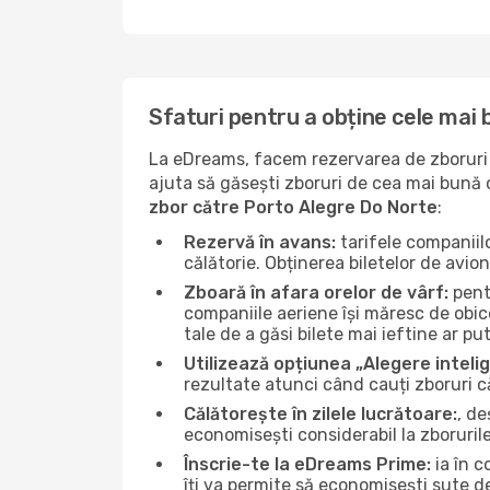
Sfaturi pentru a obține cele mai
La eDreams, facem rezervarea de zboruri s
ajuta să găsești zboruri de cea mai bună ca
zbor către Porto Alegre Do Norte
:
Rezervă în avans:
tarifele companiil
călătorie. Obținerea biletelor de avio
Zboară în afara orelor de vârf:
pentr
companiile aeriene își măresc de obice
tale de a găsi bilete mai ieftine ar put
Utilizează opțiunea „Alegere inteli
rezultate atunci când cauți zboruri c
Călătorește în zilele lucrătoare:
, de
economisești considerabil la zboruril
Înscrie-te la eDreams Prime:
ia în c
îți va permite să economisești sute d