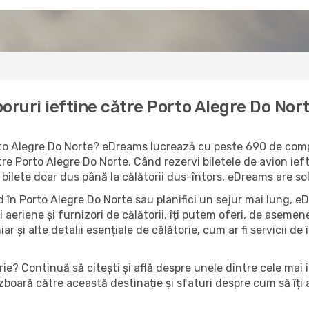
oruri ieftine către Porto Alegre Do Nor
orto Alegre Do Norte? eDreams lucrează cu peste 690 de compa
re Porto Alegre Do Norte. Când rezervi biletele de avion iefti
 bilete doar dus până la călătorii dus-întors, eDreams are so
 în Porto Alegre Do Norte sau planifici un sejur mai lung, eD
 aeriene și furnizori de călătorii, îți putem oferi, de aseme
r și alte detalii esențiale de călătorie, cum ar fi servicii de 
ie? Continuă să citești și află despre unele dintre cele mai 
zboară către această destinație și sfaturi despre cum să îți