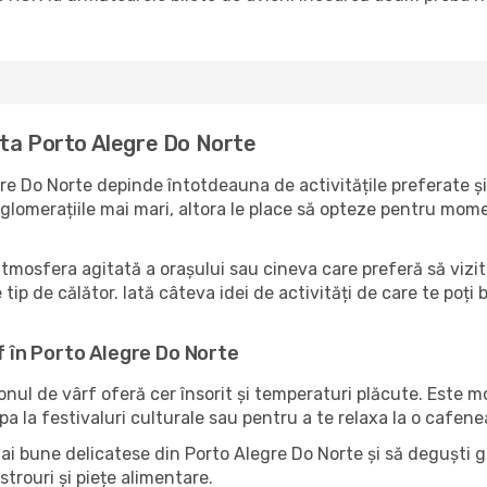
ita Porto Alegre Do Norte
re Do Norte depinde întotdeauna de activitățile preferate și
lomerațiile mai mari, altora le place să opteze pentru moment
tmosfera agitată a orașului sau cineva care preferă să vizit
ip de călător. Iată câteva idei de activități de care te poți b
rf în Porto Alegre Do Norte
zonul de vârf oferă cer însorit și temperaturi plăcute. Este 
pa la festivaluri culturale sau pentru a te relaxa la o cafene
mai bune delicatese din Porto Alegre Do Norte și să deguști 
strouri și piețe alimentare.