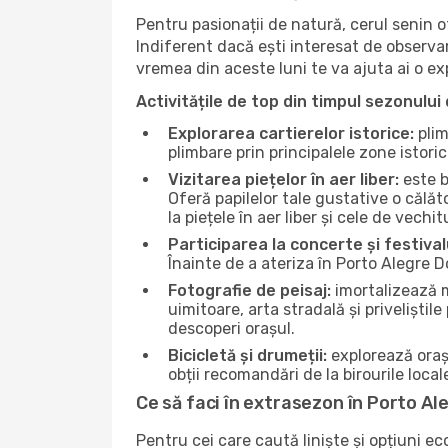
Pentru pasionații de natură, cerul senin 
Indiferent dacă ești interesat de observare
vremea din aceste luni te va ajuta ai o e
Activitățile de top din timpul sezonului 
Explorarea cartierelor istorice:
plim
plimbare prin principalele zone istori
Vizitarea piețelor în aer liber:
este b
Oferă papilelor tale gustative o călă
la piețele în aer liber și cele de vechitu
Participarea la concerte și festival
Înainte de a ateriza în Porto Alegre D
Fotografie de peisaj:
imortalizează m
uimitoare, arta stradală și priveliștil
descoperi orașul.
Bicicletă și drumeții:
explorează orașu
obții recomandări de la birourile local
Ce să faci în extrasezon în Porto Al
Pentru cei care caută liniște și opțiuni e