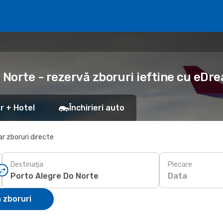
 Norte - rezervă zboruri ieftine cu eDr
r + Hotel
Închirieri auto
r zboruri directe
Destinația
Plecare
Data
 zboruri