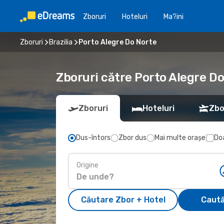
Zboruri
Hoteluri
Ma?ini
Zboruri
Brazilia
Porto Alegre Do Norte
Zboruri către Porto Alegre Do
Zboruri
Hoteluri
Zbo
Dus-întors
Zbor dus
Mai multe orașe
Doa
Origine
Căutare Zbor + Hotel
Caută