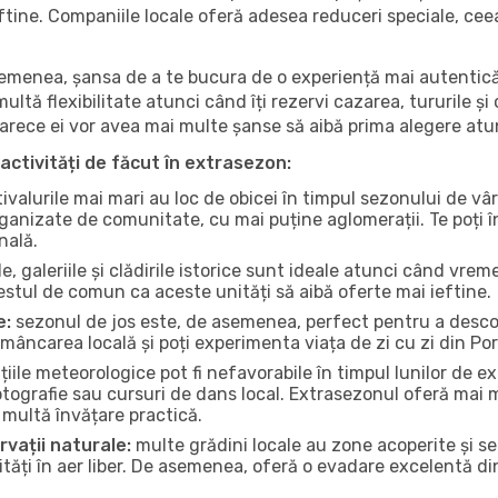
 ieftine. Companiile locale oferă adesea reduceri speciale, ce
 asemenea, șansa de a te bucura de o experiență mai autentică
multă flexibilitate atunci când îți rezervi cazarea, tururile și
eoarece ei vor avea mai multe șanse să aibă prima alegere atu
activități de făcut în extrasezon:
ivalurile mai mari au loc de obicei în timpul sezonului de vâr
ganizate de comunitate, cu mai puține aglomerații. Te poți în
nală.
, galeriile și clădirile istorice sunt ideale atunci când vrem
stul de comun ca aceste unități să aibă oferte mai ieftine.
e:
sezonul de jos este, de asemenea, perfect pentru a descope
mâncarea locală și poți experimenta viața de zi cu zi din Po
iile meteorologice pot fi nefavorabile în timpul lunilor de
otografie sau cursuri de dans local. Extrasezonul oferă mai mu
multă învățare practică.
rvații naturale:
multe grădini locale au zone acoperite și s
ți în aer liber. De asemenea, oferă o evadare excelentă din a