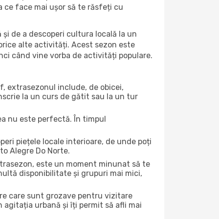
ea ce face mai ușor să te răsfeți cu
 și de a descoperi cultura locală la un
 orice alte activități. Acest sezon este
nci când vine vorba de activități populare.
f, extrasezonul include, de obicei,
scrie la un curs de gătit sau la un tur
ea nu este perfectă. În timpul
ri piețele locale interioare, de unde poți
rto Alegre Do Norte.
 extrasezon, este un moment minunat să te
ltă disponibilitate și grupuri mai mici,
ere care sunt grozave pentru vizitare
gitația urbană și îți permit să afli mai