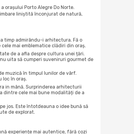
 a orașului Porto Alegre Do Norte.
limbare liniștită înconjurat de natură,
eva timp admirându-i arhitectura. Fă o
e cele mai emblematice clădiri din oraș.
te de a afla despre cultura unei țări.
Și nu uita să cumperi suveniruri gourmet de
e muzică în timpul lunilor de vârf.
 loc în oraș.
a in mână. Surprinderea arhitecturii
una dintre cele mai bune modalități de a
 pe jos. Este întotdeauna o idee bună să
rute de explorat.
amnă experiențe mai autentice, fără cozi