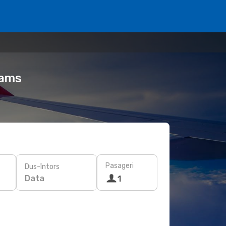
eams
Pasageri
Dus-întors
Data
1