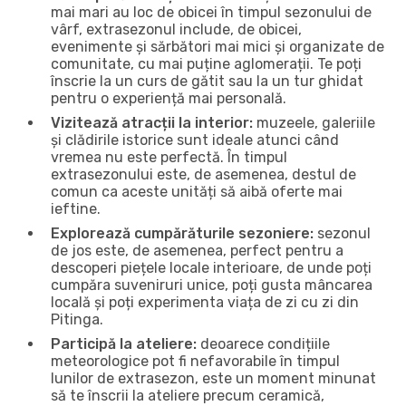
mai mari au loc de obicei în timpul sezonului de
vârf, extrasezonul include, de obicei,
evenimente și sărbători mai mici și organizate de
comunitate, cu mai puține aglomerații. Te poți
înscrie la un curs de gătit sau la un tur ghidat
pentru o experiență mai personală.
Vizitează atracții la interior:
muzeele, galeriile
și clădirile istorice sunt ideale atunci când
vremea nu este perfectă. În timpul
extrasezonului este, de asemenea, destul de
comun ca aceste unități să aibă oferte mai
ieftine.
Explorează cumpărăturile sezoniere:
sezonul
de jos este, de asemenea, perfect pentru a
descoperi piețele locale interioare, de unde poți
cumpăra suveniruri unice, poți gusta mâncarea
locală și poți experimenta viața de zi cu zi din
Pitinga.
Participă la ateliere:
deoarece condițiile
meteorologice pot fi nefavorabile în timpul
lunilor de extrasezon, este un moment minunat
să te înscrii la ateliere precum ceramică,