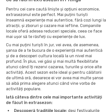
Pentru cei care caută liniște și opțiuni economice,
extrasezonul este perfect. Mai puțini turiști
înseamnă experiențe mai autentice, fără cozi lungi la
atracții, și zboruri și cazare mai ieftine. Companiile
locale oferă adesea reduceri speciale, ceea ce face
mai ușor să te răsfeți cu experiențe de lux.
Cu mai puțini turiști în jur, vei avea, de asemenea,
șansa de a te bucura de o experiență mai autentică
și de a descoperi cultura locală la un nivel mai
profund. În plus, vei găsi și mai multă flexibilitate
atunci când îți rezervi cazarea, tururile și orice alte
activități. Acest sezon este ideal și pentru călătorii
de ultimă oră, deoarece ei vor avea mai multe șanse
să aibă prima alegere atunci când vine vorba de
activități populare.
Iată câteva dintre cele mai importante activități
de făcut în extrasezon:
Descoperă tradițiile locale:
deși festivalurile