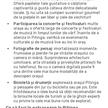
Oferă papilelor tale gustative o călătorie
captivantă și gustă câteva dintre delicatesele
locale. Și nu uita să cumperi suveniruri gourmet
de la piețele în aer liber și cele de vechituri!
Participarea la concerte și festivaluri:
multe
orașe au o ofertă largă de concerte și festivaluri
de muzică în timpul lunilor de vârf. Înainte de a
ateriza în Pitinga, verifică ce evenimente
culturale și de muzică live au loc în oraș.
Fotografie de peisaj:
imortalizează momente
frumoase și pierde-te pe străzile orașului cu
camera in mână. Surprinderea arhitecturii
uimitoare, arta stradală și priveliștile pitorești fie
cu telefonul, fie cu o cameră digitală poate fi
una dintre cele mai bune modalități de a
descoperi orașul.
Bicicletă și drumeții:
explorează orașul Pitinga
și peisajele din jur cu bicicleta sau pe jos. Este
întotdeauna o idee bună să obții recomandări de
la birourile locale de turism și de la ghizii experți
cu privire la cele mai bune rute de explorat.
Ce să faci în extrasezon în Pitinga