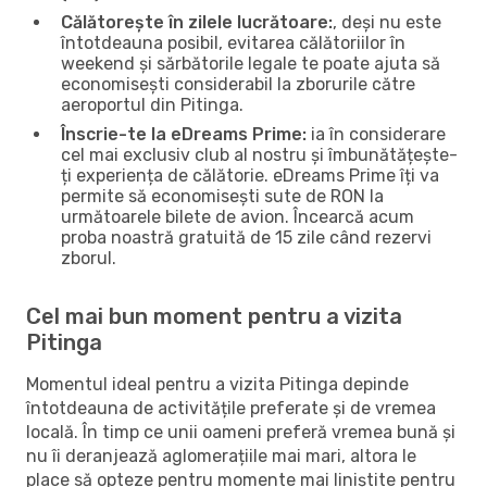
Călătorește în zilele lucrătoare:
, deși nu este
întotdeauna posibil, evitarea călătoriilor în
weekend și sărbătorile legale te poate ajuta să
economisești considerabil la zborurile către
aeroportul din Pitinga.
Înscrie-te la eDreams Prime:
ia în considerare
cel mai exclusiv club al nostru și îmbunătățește-
ți experiența de călătorie. eDreams Prime îți va
permite să economisești sute de RON la
următoarele bilete de avion. Încearcă acum
proba noastră gratuită de 15 zile când rezervi
zborul.
Cel mai bun moment pentru a vizita
Pitinga
Momentul ideal pentru a vizita Pitinga depinde
întotdeauna de activitățile preferate și de vremea
locală. În timp ce unii oameni preferă vremea bună și
nu îi deranjează aglomerațiile mai mari, altora le
place să opteze pentru momente mai liniștite pentru