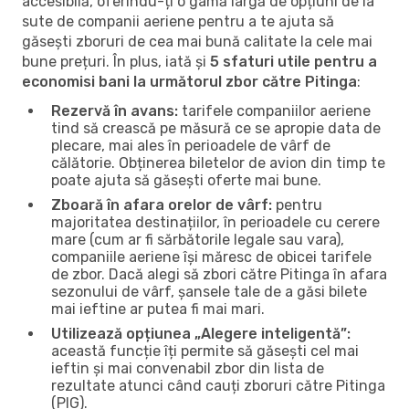
accesibilă, oferindu-ți o gamă largă de opțiuni de la
sute de companii aeriene pentru a te ajuta să
găsești zboruri de cea mai bună calitate la cele mai
bune prețuri. În plus, iată și
5 sfaturi utile pentru a
economisi bani la următorul zbor către Pitinga
:
Rezervă în avans:
tarifele companiilor aeriene
tind să crească pe măsură ce se apropie data de
plecare, mai ales în perioadele de vârf de
călătorie. Obținerea biletelor de avion din timp te
poate ajuta să găsești oferte mai bune.
Zboară în afara orelor de vârf:
pentru
majoritatea destinațiilor, în perioadele cu cerere
mare (cum ar fi sărbătorile legale sau vara),
companiile aeriene își măresc de obicei tarifele
de zbor. Dacă alegi să zbori către Pitinga în afara
sezonului de vârf, șansele tale de a găsi bilete
mai ieftine ar putea fi mai mari.
Utilizează opțiunea „Alegere inteligentă”:
această funcție îți permite să găsești cel mai
ieftin și mai convenabil zbor din lista de
rezultate atunci când cauți zboruri către Pitinga
(PIG).