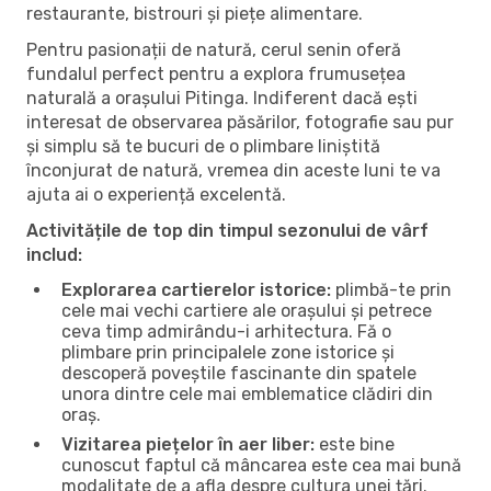
restaurante, bistrouri și piețe alimentare.
Pentru pasionații de natură, cerul senin oferă
fundalul perfect pentru a explora frumusețea
naturală a orașului Pitinga. Indiferent dacă ești
interesat de observarea păsărilor, fotografie sau pur
și simplu să te bucuri de o plimbare liniștită
înconjurat de natură, vremea din aceste luni te va
ajuta ai o experiență excelentă.
Activitățile de top din timpul sezonului de vârf
includ:
Explorarea cartierelor istorice:
plimbă-te prin
cele mai vechi cartiere ale orașului și petrece
ceva timp admirându-i arhitectura. Fă o
plimbare prin principalele zone istorice și
descoperă poveștile fascinante din spatele
unora dintre cele mai emblematice clădiri din
oraș.
Vizitarea piețelor în aer liber:
este bine
cunoscut faptul că mâncarea este cea mai bună
modalitate de a afla despre cultura unei țări.