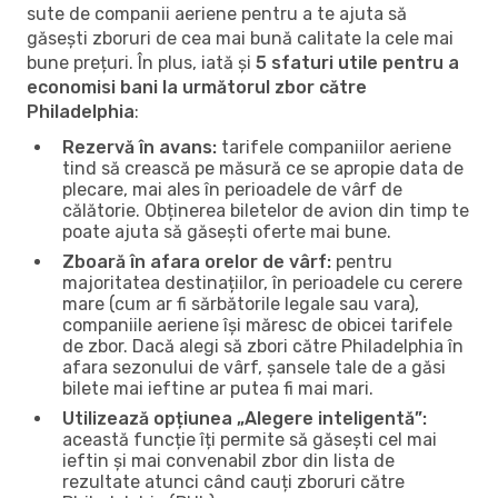
sute de companii aeriene pentru a te ajuta să
găsești zboruri de cea mai bună calitate la cele mai
bune prețuri. În plus, iată și
5 sfaturi utile pentru a
economisi bani la următorul zbor către
Philadelphia
:
Rezervă în avans:
tarifele companiilor aeriene
tind să crească pe măsură ce se apropie data de
plecare, mai ales în perioadele de vârf de
călătorie. Obținerea biletelor de avion din timp te
poate ajuta să găsești oferte mai bune.
Zboară în afara orelor de vârf:
pentru
majoritatea destinațiilor, în perioadele cu cerere
mare (cum ar fi sărbătorile legale sau vara),
companiile aeriene își măresc de obicei tarifele
de zbor. Dacă alegi să zbori către Philadelphia în
afara sezonului de vârf, șansele tale de a găsi
bilete mai ieftine ar putea fi mai mari.
Utilizează opțiunea „Alegere inteligentă”:
această funcție îți permite să găsești cel mai
ieftin și mai convenabil zbor din lista de
rezultate atunci când cauți zboruri către