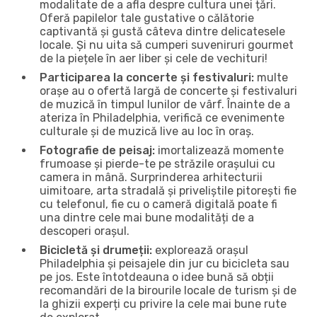
modalitate de a afla despre cultura unei țări.
Oferă papilelor tale gustative o călătorie
captivantă și gustă câteva dintre delicatesele
locale. Și nu uita să cumperi suveniruri gourmet
de la piețele în aer liber și cele de vechituri!
Participarea la concerte și festivaluri:
multe
orașe au o ofertă largă de concerte și festivaluri
de muzică în timpul lunilor de vârf. Înainte de a
ateriza în Philadelphia, verifică ce evenimente
culturale și de muzică live au loc în oraș.
Fotografie de peisaj:
imortalizează momente
frumoase și pierde-te pe străzile orașului cu
camera in mână. Surprinderea arhitecturii
uimitoare, arta stradală și priveliștile pitorești fie
cu telefonul, fie cu o cameră digitală poate fi
una dintre cele mai bune modalități de a
descoperi orașul.
Bicicletă și drumeții:
explorează orașul
Philadelphia și peisajele din jur cu bicicleta sau
pe jos. Este întotdeauna o idee bună să obții
recomandări de la birourile locale de turism și de
la ghizii experți cu privire la cele mai bune rute