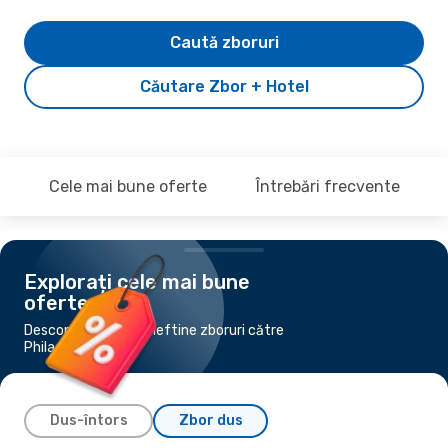
Caută zboruri
Căutare Zbor + Hotel
Cele mai bune oferte
Întrebări frecvente
Explorați cele mai bune
oferte
Descoperă cele mai ieftine zboruri către
Philadelphia
Dus-întors
Zbor dus