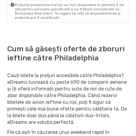
Philadelphia
- New York City
Prețurile prezentate mai jos au fost disponibile în ultimele 3 de
zile pentru perioada specificată și nu trebuie considerate va
fiind prețul final oferit. Te rugăm să reții că disponibilitatea și
prețurile pot fi modificate.
Cum să găsești oferte de zboruri
ieftine către Philadelphia
Cauți bilete la prețuri accesibile către Philadelphia?
eDreams lucrează cu peste 690 de companii aeriene
și îți oferă informații pentru sute de mii de rute de
zbor disponibile către Philadelphia. Când rezervi
biletele de avion ieftine cu noi, poți fi sigur că
primești cele mai bune oferte pentru călătoria ta. De
la bilete doar dus până la călătorii dus-întors,
eDreams are soluția perfectă.
Fie că ești în căutarea unui weekend rapid în