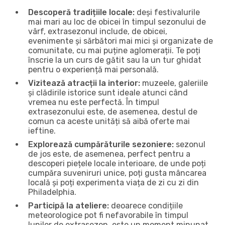
Descoperă tradițiile locale:
deși festivalurile
mai mari au loc de obicei în timpul sezonului de
vârf, extrasezonul include, de obicei,
evenimente și sărbători mai mici și organizate de
comunitate, cu mai puține aglomerații. Te poți
înscrie la un curs de gătit sau la un tur ghidat
pentru o experiență mai personală.
Vizitează atracții la interior:
muzeele, galeriile
și clădirile istorice sunt ideale atunci când
vremea nu este perfectă. În timpul
extrasezonului este, de asemenea, destul de
comun ca aceste unități să aibă oferte mai
ieftine.
Explorează cumpărăturile sezoniere:
sezonul
de jos este, de asemenea, perfect pentru a
descoperi piețele locale interioare, de unde poți
cumpăra suveniruri unice, poți gusta mâncarea
locală și poți experimenta viața de zi cu zi din
Philadelphia.
Participă la ateliere:
deoarece condițiile
meteorologice pot fi nefavorabile în timpul
lunilor de extrasezon, este un moment minunat