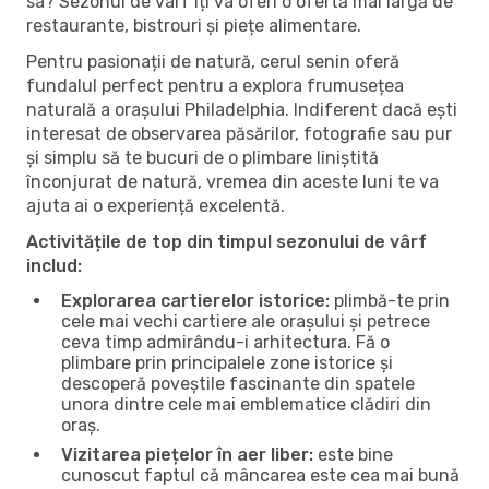
sa? Sezonul de vârf îți va oferi o ofertă mai largă de
restaurante, bistrouri și piețe alimentare.
Pentru pasionații de natură, cerul senin oferă
fundalul perfect pentru a explora frumusețea
naturală a orașului Philadelphia. Indiferent dacă ești
interesat de observarea păsărilor, fotografie sau pur
și simplu să te bucuri de o plimbare liniștită
înconjurat de natură, vremea din aceste luni te va
ajuta ai o experiență excelentă.
Activitățile de top din timpul sezonului de vârf
includ:
Explorarea cartierelor istorice:
plimbă-te prin
cele mai vechi cartiere ale orașului și petrece
ceva timp admirându-i arhitectura. Fă o
plimbare prin principalele zone istorice și
descoperă poveștile fascinante din spatele
unora dintre cele mai emblematice clădiri din
oraș.
Vizitarea piețelor în aer liber:
este bine
cunoscut faptul că mâncarea este cea mai bună