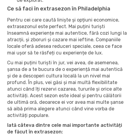
de explorat.
Ce să faci în extrasezon în Philadelphia
Pentru cei care caută liniște și opțiuni economice,
extrasezonul este perfect. Mai puțini turiști
înseamnă experiențe mai autentice, fără cozi lungi la
atracții, și zboruri și cazare mai ieftine. Companiile
locale oferă adesea reduceri speciale, ceea ce face
mai ușor să te răsfeți cu experiențe de lux.
Cu mai puțini turiști în jur, vei avea, de asemenea,
șansa de a te bucura de o experiență mai autentică
și de a descoperi cultura locală la un nivel mai
profund. În plus, vei găsi și mai multă flexibilitate
atunci când îți rezervi cazarea, tururile și orice alte
activități. Acest sezon este ideal și pentru călătorii
de ultimă oră, deoarece ei vor avea mai multe șanse
să aibă prima alegere atunci când vine vorba de
activități populare.
Iată câteva dintre cele mai importante activități
de făcut în extrasezon: