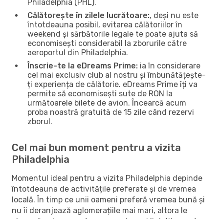
Philadelphia (PHL).
Călătorește în zilele lucrătoare:
, deși nu este
întotdeauna posibil, evitarea călătoriilor în
weekend și sărbătorile legale te poate ajuta să
economisești considerabil la zborurile către
aeroportul din Philadelphia.
Înscrie-te la eDreams Prime:
ia în considerare
cel mai exclusiv club al nostru și îmbunătățește-
ți experiența de călătorie. eDreams Prime îți va
permite să economisești sute de RON la
următoarele bilete de avion. Încearcă acum
proba noastră gratuită de 15 zile când rezervi
zborul.
Cel mai bun moment pentru a vizita
Philadelphia
Momentul ideal pentru a vizita Philadelphia depinde
întotdeauna de activitățile preferate și de vremea
locală. În timp ce unii oameni preferă vremea bună și
nu îi deranjează aglomerațiile mai mari, altora le