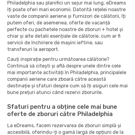
Philadelphia sau planifici un sejur mai lung, eDreams
îți poate oferi mari economii. Datorită rețelei noastre
vaste de companii aeriene și furnizori de călătorii, îți
putem oferi, de asemenea, oferte de vacanță
perfecte cu pachetele noastre de zboruri + hotel și
chiar și alte detalii esențiale de călătorie, cum ar fi
servicii de închiriere de mașini ieftine, sau
transferuri la aeroport.
Cauți inspirație pentru următoarea călătorie?
Continuă să citești și află despre unele dintre cele
mai importante activități în Philadelphia, principalele
companii aeriene care zboară către această
destinație și sfaturi despre cum să îți asiguri cele mai
bune prețuri atunci când rezervi zborurile.
Sfaturi pentru a obține cele mai bune
oferte de zboruri către Philadelphia
La eDreams, facem rezervarea de zboruri simplă și
accesibilă, oferindu-ți o gamă largă de opțiuni de la