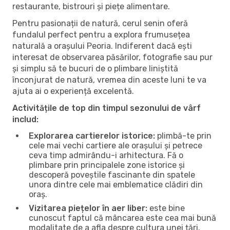
restaurante, bistrouri și piețe alimentare.
Pentru pasionații de natură, cerul senin oferă
fundalul perfect pentru a explora frumusețea
naturală a orașului Peoria. Indiferent dacă ești
interesat de observarea păsărilor, fotografie sau pur
și simplu să te bucuri de o plimbare liniștită
înconjurat de natură, vremea din aceste luni te va
ajuta ai o experiență excelentă.
Activitățile de top din timpul sezonului de vârf
includ:
Explorarea cartierelor istorice:
plimbă-te prin
cele mai vechi cartiere ale orașului și petrece
ceva timp admirându-i arhitectura. Fă o
plimbare prin principalele zone istorice și
descoperă poveștile fascinante din spatele
unora dintre cele mai emblematice clădiri din
oraș.
Vizitarea piețelor în aer liber:
este bine
cunoscut faptul că mâncarea este cea mai bună
modalitate de a afla despre cultura unei țări.