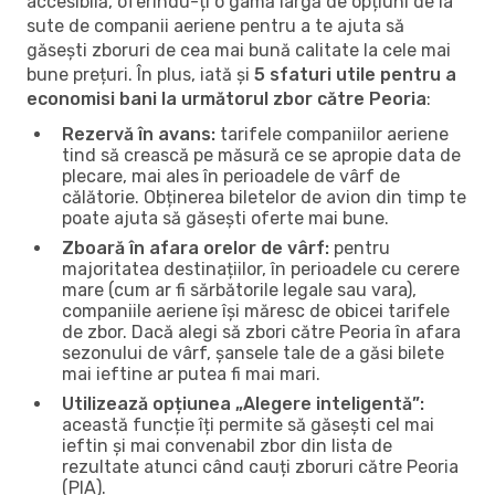
accesibilă, oferindu-ți o gamă largă de opțiuni de la
sute de companii aeriene pentru a te ajuta să
găsești zboruri de cea mai bună calitate la cele mai
bune prețuri. În plus, iată și
5 sfaturi utile pentru a
economisi bani la următorul zbor către Peoria
:
Rezervă în avans:
tarifele companiilor aeriene
tind să crească pe măsură ce se apropie data de
plecare, mai ales în perioadele de vârf de
călătorie. Obținerea biletelor de avion din timp te
poate ajuta să găsești oferte mai bune.
Zboară în afara orelor de vârf:
pentru
majoritatea destinațiilor, în perioadele cu cerere
mare (cum ar fi sărbătorile legale sau vara),
companiile aeriene își măresc de obicei tarifele
de zbor. Dacă alegi să zbori către Peoria în afara
sezonului de vârf, șansele tale de a găsi bilete
mai ieftine ar putea fi mai mari.
Utilizează opțiunea „Alegere inteligentă”:
această funcție îți permite să găsești cel mai
ieftin și mai convenabil zbor din lista de
rezultate atunci când cauți zboruri către Peoria
(PIA).