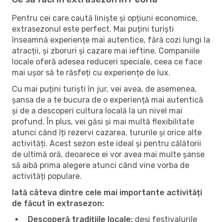
Pentru cei care caută liniște și opțiuni economice,
extrasezonul este perfect. Mai puțini turiști
înseamnă experiențe mai autentice, fără cozi lungi la
atracții, și zboruri și cazare mai ieftine. Companiile
locale oferă adesea reduceri speciale, ceea ce face
mai ușor să te răsfeți cu experiențe de lux.
Cu mai puțini turiști în jur, vei avea, de asemenea,
șansa de a te bucura de o experiență mai autentică
și de a descoperi cultura locală la un nivel mai
profund. În plus, vei găsi și mai multă flexibilitate
atunci când îți rezervi cazarea, tururile și orice alte
activități. Acest sezon este ideal și pentru călătorii
de ultimă oră, deoarece ei vor avea mai multe șanse
să aibă prima alegere atunci când vine vorba de
activități populare.
Iată câteva dintre cele mai importante activități
de făcut în extrasezon:
Descoperă tradițiile locale:
deși festivalurile