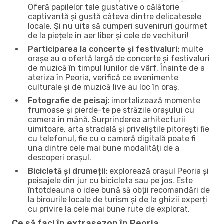
Oferă papilelor tale gustative o călătorie
captivantă și gustă câteva dintre delicatesele
locale. Și nu uita să cumperi suveniruri gourmet
de la piețele în aer liber și cele de vechituri!
Participarea la concerte și festivaluri:
multe
orașe au o ofertă largă de concerte și festivaluri
de muzică în timpul lunilor de vârf. Înainte de a
ateriza în Peoria, verifică ce evenimente
culturale și de muzică live au loc în oraș.
Fotografie de peisaj:
imortalizează momente
frumoase și pierde-te pe străzile orașului cu
camera in mână. Surprinderea arhitecturii
uimitoare, arta stradală și priveliștile pitorești fie
cu telefonul, fie cu o cameră digitală poate fi
una dintre cele mai bune modalități de a
descoperi orașul.
Bicicletă și drumeții:
explorează orașul Peoria și
peisajele din jur cu bicicleta sau pe jos. Este
întotdeauna o idee bună să obții recomandări de
la birourile locale de turism și de la ghizii experți
cu privire la cele mai bune rute de explorat.
Ce să faci în extrasezon în Peoria