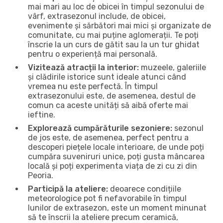
mai mari au loc de obicei în timpul sezonului de
vârf, extrasezonul include, de obicei,
evenimente și sărbători mai mici și organizate de
comunitate, cu mai puține aglomerații. Te poți
înscrie la un curs de gătit sau la un tur ghidat
pentru o experiență mai personală.
Vizitează atracții la interior:
muzeele, galeriile
și clădirile istorice sunt ideale atunci când
vremea nu este perfectă. În timpul
extrasezonului este, de asemenea, destul de
comun ca aceste unități să aibă oferte mai
ieftine.
Explorează cumpărăturile sezoniere:
sezonul
de jos este, de asemenea, perfect pentru a
descoperi piețele locale interioare, de unde poți
cumpăra suveniruri unice, poți gusta mâncarea
locală și poți experimenta viața de zi cu zi din
Peoria.
Participă la ateliere:
deoarece condițiile
meteorologice pot fi nefavorabile în timpul
lunilor de extrasezon, este un moment minunat
să te înscrii la ateliere precum ceramică,