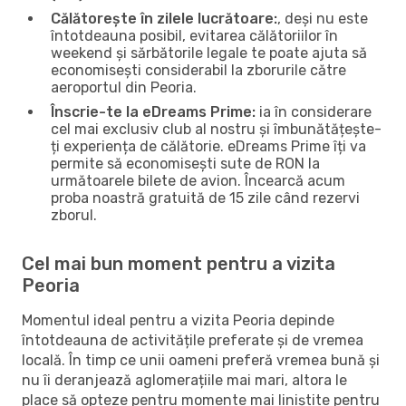
Călătorește în zilele lucrătoare:
, deși nu este
întotdeauna posibil, evitarea călătoriilor în
weekend și sărbătorile legale te poate ajuta să
economisești considerabil la zborurile către
aeroportul din Peoria.
Înscrie-te la eDreams Prime:
ia în considerare
cel mai exclusiv club al nostru și îmbunătățește-
ți experiența de călătorie. eDreams Prime îți va
permite să economisești sute de RON la
următoarele bilete de avion. Încearcă acum
proba noastră gratuită de 15 zile când rezervi
zborul.
Cel mai bun moment pentru a vizita
Peoria
Momentul ideal pentru a vizita Peoria depinde
întotdeauna de activitățile preferate și de vremea
locală. În timp ce unii oameni preferă vremea bună și
nu îi deranjează aglomerațiile mai mari, altora le
place să opteze pentru momente mai liniștite pentru