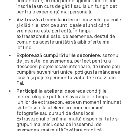
comunitate, cu mai puține aglomerații. Te poți
înscrie la un curs de gătit sau la un tur ghidat
pentru o experiență mai personală.
Vizitează atracții la interior:
muzeele, galeriile
și clădirile istorice sunt ideale atunci când
vremea nu este perfectă. În timpul
extrasezonului este, de asemenea, destul de
comun ca aceste unități să aibă oferte mai
ieftine.
Explorează cumpărăturile sezoniere:
sezonul
de jos este, de asemenea, perfect pentru a
descoperi piețele locale interioare, de unde poți
cumpăra suveniruri unice, poți gusta mâncarea
locală și poți experimenta viața de zi cu zi din
Pai.
Participă la ateliere:
deoarece condițiile
meteorologice pot fi nefavorabile în timpul
lunilor de extrasezon, este un moment minunat
să te înscrii la ateliere precum ceramică,
fotografie sau cursuri de dans local.
Extrasezonul oferă mai multă disponibilitate și
grupuri mai mici, ceea ce înseamnă, de
asemenea, mai multă învățare practică.