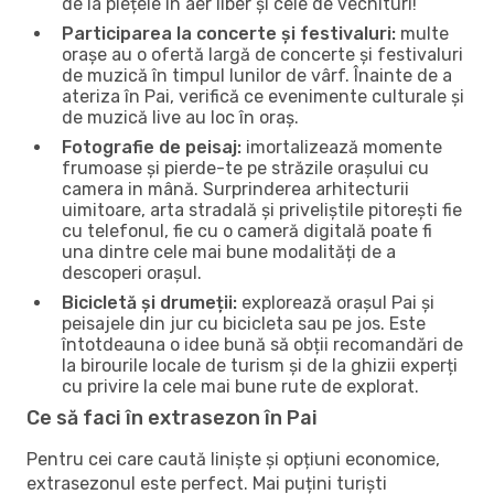
de la piețele în aer liber și cele de vechituri!
Participarea la concerte și festivaluri:
multe
orașe au o ofertă largă de concerte și festivaluri
de muzică în timpul lunilor de vârf. Înainte de a
ateriza în Pai, verifică ce evenimente culturale și
de muzică live au loc în oraș.
Fotografie de peisaj:
imortalizează momente
frumoase și pierde-te pe străzile orașului cu
camera in mână. Surprinderea arhitecturii
uimitoare, arta stradală și priveliștile pitorești fie
cu telefonul, fie cu o cameră digitală poate fi
una dintre cele mai bune modalități de a
descoperi orașul.
Bicicletă și drumeții:
explorează orașul Pai și
peisajele din jur cu bicicleta sau pe jos. Este
întotdeauna o idee bună să obții recomandări de
la birourile locale de turism și de la ghizii experți
cu privire la cele mai bune rute de explorat.
Ce să faci în extrasezon în Pai
Pentru cei care caută liniște și opțiuni economice,
extrasezonul este perfect. Mai puțini turiști