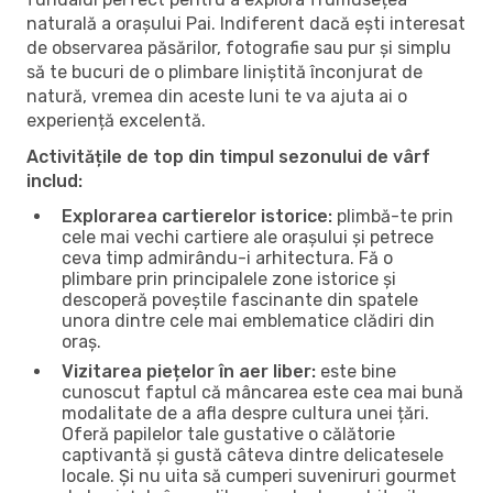
naturală a orașului Pai. Indiferent dacă ești interesat
de observarea păsărilor, fotografie sau pur și simplu
să te bucuri de o plimbare liniștită înconjurat de
natură, vremea din aceste luni te va ajuta ai o
experiență excelentă.
Activitățile de top din timpul sezonului de vârf
includ:
Explorarea cartierelor istorice:
plimbă-te prin
cele mai vechi cartiere ale orașului și petrece
ceva timp admirându-i arhitectura. Fă o
plimbare prin principalele zone istorice și
descoperă poveștile fascinante din spatele
unora dintre cele mai emblematice clădiri din
oraș.
Vizitarea piețelor în aer liber:
este bine
cunoscut faptul că mâncarea este cea mai bună
modalitate de a afla despre cultura unei țări.
Oferă papilelor tale gustative o călătorie
captivantă și gustă câteva dintre delicatesele
locale. Și nu uita să cumperi suveniruri gourmet