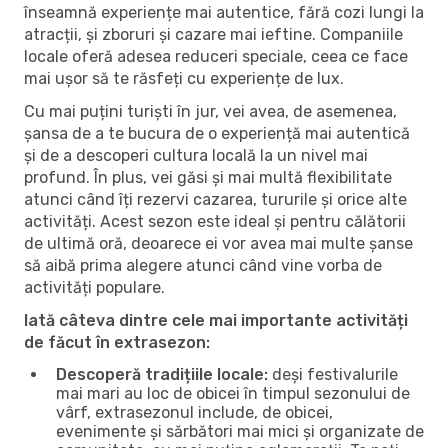
înseamnă experiențe mai autentice, fără cozi lungi la
atracții, și zboruri și cazare mai ieftine. Companiile
locale oferă adesea reduceri speciale, ceea ce face
mai ușor să te răsfeți cu experiențe de lux.
Cu mai puțini turiști în jur, vei avea, de asemenea,
șansa de a te bucura de o experiență mai autentică
și de a descoperi cultura locală la un nivel mai
profund. În plus, vei găsi și mai multă flexibilitate
atunci când îți rezervi cazarea, tururile și orice alte
activități. Acest sezon este ideal și pentru călătorii
de ultimă oră, deoarece ei vor avea mai multe șanse
să aibă prima alegere atunci când vine vorba de
activități populare.
Iată câteva dintre cele mai importante activități
de făcut în extrasezon:
Descoperă tradițiile locale:
deși festivalurile
mai mari au loc de obicei în timpul sezonului de
vârf, extrasezonul include, de obicei,
evenimente și sărbători mai mici și organizate de