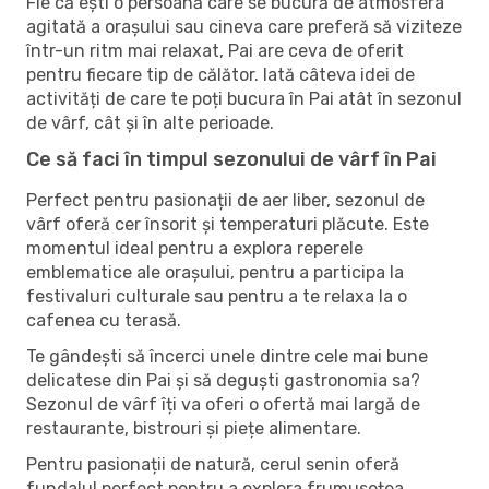
Fie că ești o persoană care se bucură de atmosfera
agitată a orașului sau cineva care preferă să viziteze
într-un ritm mai relaxat, Pai are ceva de oferit
pentru fiecare tip de călător. Iată câteva idei de
activități de care te poți bucura în Pai atât în ​​sezonul
de vârf, cât și în alte perioade.
Ce să faci în timpul sezonului de vârf în Pai
Perfect pentru pasionații de aer liber, sezonul de
vârf oferă cer însorit și temperaturi plăcute. Este
momentul ideal pentru a explora reperele
emblematice ale orașului, pentru a participa la
festivaluri culturale sau pentru a te relaxa la o
cafenea cu terasă.
Te gândești să încerci unele dintre cele mai bune
delicatese din Pai și să deguști gastronomia sa?
Sezonul de vârf îți va oferi o ofertă mai largă de
restaurante, bistrouri și piețe alimentare.
Pentru pasionații de natură, cerul senin oferă
fundalul perfect pentru a explora frumusețea