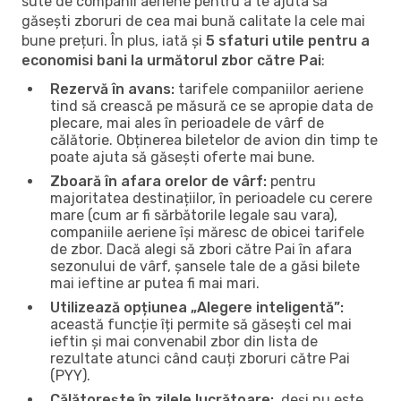
sute de companii aeriene pentru a te ajuta să
găsești zboruri de cea mai bună calitate la cele mai
bune prețuri. În plus, iată și
5 sfaturi utile pentru a
economisi bani la următorul zbor către Pai
:
Rezervă în avans:
tarifele companiilor aeriene
tind să crească pe măsură ce se apropie data de
plecare, mai ales în perioadele de vârf de
călătorie. Obținerea biletelor de avion din timp te
poate ajuta să găsești oferte mai bune.
Zboară în afara orelor de vârf:
pentru
majoritatea destinațiilor, în perioadele cu cerere
mare (cum ar fi sărbătorile legale sau vara),
companiile aeriene își măresc de obicei tarifele
de zbor. Dacă alegi să zbori către Pai în afara
sezonului de vârf, șansele tale de a găsi bilete
mai ieftine ar putea fi mai mari.
Utilizează opțiunea „Alegere inteligentă”:
această funcție îți permite să găsești cel mai
ieftin și mai convenabil zbor din lista de
rezultate atunci când cauți zboruri către Pai
(PYY).
Călătorește în zilele lucrătoare:
, deși nu este