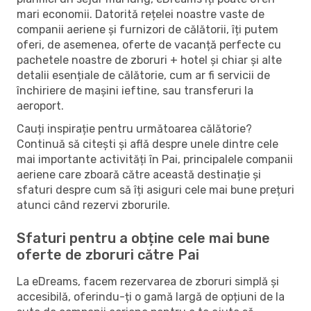
mari economii. Datorită rețelei noastre vaste de
companii aeriene și furnizori de călătorii, îți putem
oferi, de asemenea, oferte de vacanță perfecte cu
pachetele noastre de zboruri + hotel și chiar și alte
detalii esențiale de călătorie, cum ar fi servicii de
închiriere de mașini ieftine, sau transferuri la
aeroport.
Cauți inspirație pentru următoarea călătorie?
Continuă să citești și află despre unele dintre cele
mai importante activități în Pai, principalele companii
aeriene care zboară către această destinație și
sfaturi despre cum să îți asiguri cele mai bune prețuri
atunci când rezervi zborurile.
Sfaturi pentru a obține cele mai bune
oferte de zboruri către Pai
La eDreams, facem rezervarea de zboruri simplă și
accesibilă, oferindu-ți o gamă largă de opțiuni de la