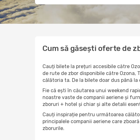
Cum să găsești oferte de zb
Cauți bilete la prețuri accesibile către O
de rute de zbor disponibile către Ozona, TX
călătoria ta. De la bilete doar dus până la
Fie că ești în căutarea unui weekend rapid
noastre vaste de companii aeriene și furn
zboruri + hotel și chiar și alte detalii esen
Cauți inspirație pentru următoarea călător
principalele companii aeriene care zboară 
zborurile.