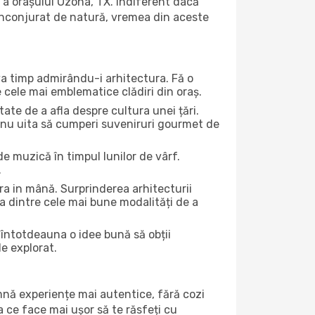
 a orașului Ozona, TX. Indiferent dacă
ă înconjurat de natură, vremea din aceste
eva timp admirându-i arhitectura. Fă o
e cele mai emblematice clădiri din oraș.
te de a afla despre cultura unei țări.
Și nu uita să cumperi suveniruri gourmet de
e muzică în timpul lunilor de vârf.
.
a in mână. Surprinderea arhitecturii
una dintre cele mai bune modalități de a
e întotdeauna o idee bună să obții
de explorat.
amnă experiențe mai autentice, fără cozi
ea ce face mai ușor să te răsfeți cu