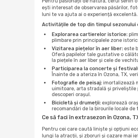
Pentru pasionații de natură, cerul senin 
ești interesat de observarea păsărilor, fo
luni te va ajuta ai o experiență excelentă.
Activitățile de top din timpul sezonului 
Explorarea cartierelor istorice:
plim
plimbare prin principalele zone istori
Vizitarea piețelor în aer liber:
este b
Oferă papilelor tale gustative o călă
la piețele în aer liber și cele de vechitu
Participarea la concerte și festival
Înainte de a ateriza în Ozona, TX, ver
Fotografie de peisaj:
imortalizează m
uimitoare, arta stradală și priveliștil
descoperi orașul.
Bicicletă și drumeții:
explorează orașu
recomandări de la birourile locale de t
Ce să faci în extrasezon în Ozona, T
Pentru cei care caută liniște și opțiuni e
lungi la atracții, și zboruri și cazare mai