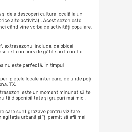
 și de a descoperi cultura locală la un
 orice alte activități. Acest sezon este
nci când vine vorba de activități populare.
f, extrasezonul include, de obicei,
scrie la un curs de gătit sau la un tur
ea nu este perfectă. În timpul
ri piețele locale interioare, de unde poți
ona, TX.
 extrasezon, este un moment minunat să te
ltă disponibilitate și grupuri mai mici,
ere care sunt grozave pentru vizitare
gitația urbană și îți permit să afli mai