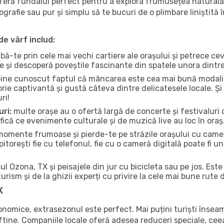
oferă fundalul perfect pentru a explora frumusețea naturală
tografie sau pur și simplu să te bucuri de o plimbare liniștit
de vârf includ:
bă-te prin cele mai vechi cartiere ale orașului și petrece c
ce și descoperă poveștile fascinante din spatele unora dintr
ine cunoscut faptul că mâncarea este cea mai bună modalita
torie captivantă și gustă câteva dintre delicatesele locale. 
ri!
uri:
multe orașe au o ofertă largă de concerte și festivaluri d
ifică ce evenimente culturale și de muzică live au loc în oraș
omente frumoase și pierde-te pe străzile orașului cu camer
e pitorești fie cu telefonul, fie cu o cameră digitală poate fi 
l Ozona, TX și peisajele din jur cu bicicleta sau pe jos. Est
urism și de la ghizii experți cu privire la cele mai bune rute 
X
conomice, extrasezonul este perfect. Mai puțini turiști înse
 ieftine. Companiile locale oferă adesea reduceri speciale, ce