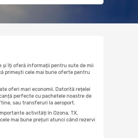
și îți oferă informații pentru sute de mii
r că primești cele mai bune oferte pentru
ate oferi mari economii. Datorită rețelei
vacanță perfecte cu pachetele noastre de
eftine, sau transferuri la aeroport.
importante activități în Ozona, TX,
 cele mai bune prețuri atunci când rezervi