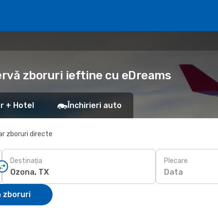
ervă zboruri ieftine cu eDreams
r + Hotel
Închirieri auto
r zboruri directe
Destinația
Plecare
Data
 zboruri