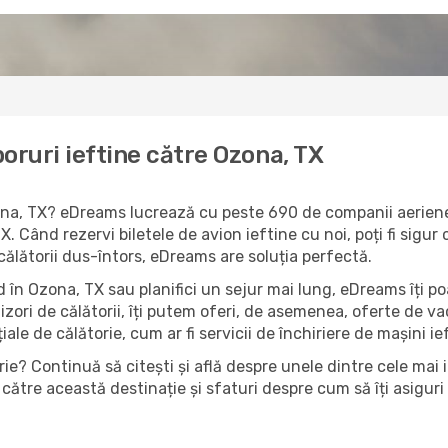
oruri ieftine către Ozona, TX
zona, TX? eDreams lucrează cu peste 690 de companii aeriene 
. Când rezervi biletele de avion ieftine cu noi, poți fi sigu
 călătorii dus-întors, eDreams are soluția perfectă.
 în Ozona, TX sau planifici un sejur mai lung, eDreams îți po
izori de călătorii, îți putem oferi, de asemenea, oferte de 
țiale de călătorie, cum ar fi servicii de închiriere de mașini i
ie? Continuă să citești și află despre unele dintre cele mai 
către această destinație și sfaturi despre cum să îți asiguri