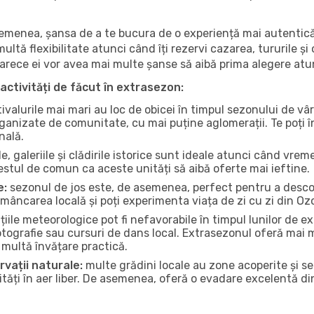
 asemenea, șansa de a te bucura de o experiență mai autentică
multă flexibilitate atunci când îți rezervi cazarea, tururile și
eoarece ei vor avea mai multe șanse să aibă prima alegere atu
activități de făcut în extrasezon:
ivalurile mai mari au loc de obicei în timpul sezonului de vâr
ganizate de comunitate, cu mai puține aglomerații. Te poți în
nală.
, galeriile și clădirile istorice sunt ideale atunci când vrem
stul de comun ca aceste unități să aibă oferte mai ieftine.
e:
sezonul de jos este, de asemenea, perfect pentru a descope
mâncarea locală și poți experimenta viața de zi cu zi din Oz
iile meteorologice pot fi nefavorabile în timpul lunilor de
otografie sau cursuri de dans local. Extrasezonul oferă mai mu
multă învățare practică.
rvații naturale:
multe grădini locale au zone acoperite și s
ți în aer liber. De asemenea, oferă o evadare excelentă din a