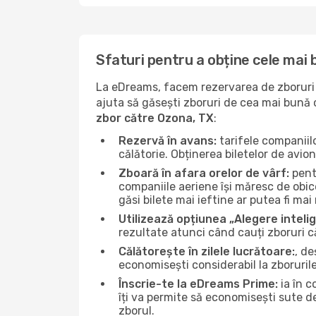
Sfaturi pentru a obține cele mai 
La eDreams, facem rezervarea de zboruri s
ajuta să găsești zboruri de cea mai bună ca
zbor către Ozona, TX
:
Rezervă în avans:
tarifele companiil
călătorie. Obținerea biletelor de avio
Zboară în afara orelor de vârf:
pentr
companiile aeriene își măresc de obice
găsi bilete mai ieftine ar putea fi mai 
Utilizează opțiunea „Alegere inteli
rezultate atunci când cauți zboruri 
Călătorește în zilele lucrătoare:
, de
economisești considerabil la zboruril
Înscrie-te la eDreams Prime:
ia în c
îți va permite să economisești sute d
zborul.