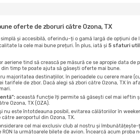
bune oferte de zboruri către Ozona, TX
implă și accesibilă, oferindu-ți o gamă largă de opțiuni de 
litate la cele mai bune prețuri. În plus, iată și
5 sfaturi ut
or aeriene tind să crească pe măsură ce se apropie data de pl
n din timp te poate ajuta să găsești oferte mai bune.
u majoritatea destinațiilor, în perioadele cu cerere mare (cum
i tarifele de zbor. Dacă alegi să zbori către Ozona, TX în af
mari.
gentă”:
această funcție îți permite să găsești cel mai ieftin ș
către Ozona, TX (OZA).
și nu este întotdeauna posibil, evitarea călătoriilor în weeke
e către aeroportul din Ozona, TX.
onsiderare cel mai exclusiv club al nostru și îmbunătățește-
e RON la următoarele bilete de avion. Încearcă acum proba no