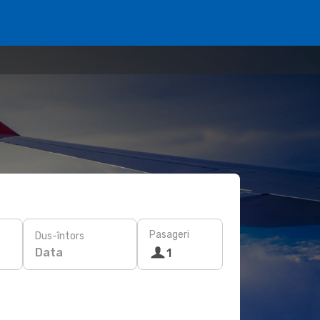
Pasageri
Dus-întors
Data
1