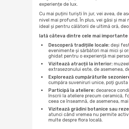
experiențe de lux.
Cu mai puțini turiști în jur, vei avea, de
nivel mai profund. În plus, vei găsi și mai 
ideal și pentru călătorii de ultimă oră, d
Iată câteva dintre cele mai importante 
Descoperă tradițiile locale:
deși fest
evenimente și sărbători mai mici și or
ghidat pentru o experiență mai perso
Vizitează atracții la interior:
muzeele
extrasezonului este, de asemenea, de
Explorează cumpărăturile sezonier
cumpăra suveniruri unice, poți gusta 
Participă la ateliere:
deoarece condiț
înscrii la ateliere precum ceramică, f
ceea ce înseamnă, de asemenea, mai 
Vizitează grădini botanice sau reze
atunci când vremea nu permite activită
multe despre flora locală.