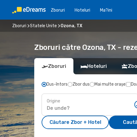
Zboruri
Hoteluri
Ma?ini
Zboruri
Statele Unite
Ozona, TX
Zboruri către Ozona, TX - rez
Zboruri
Hoteluri
Zbo
Dus-întors
Zbor dus
Mai multe orașe
Doa
Origine
Căutare Zbor + Hotel
Caută