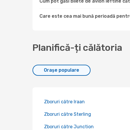
Cum pot găsi bilete de avion ieftine c
Care este cea mai bună perioadă pentru
Planifică-ți călătoria
Orașe populare
Zboruri către Iraan
Zboruri către Sterling
Zboruri către Junction