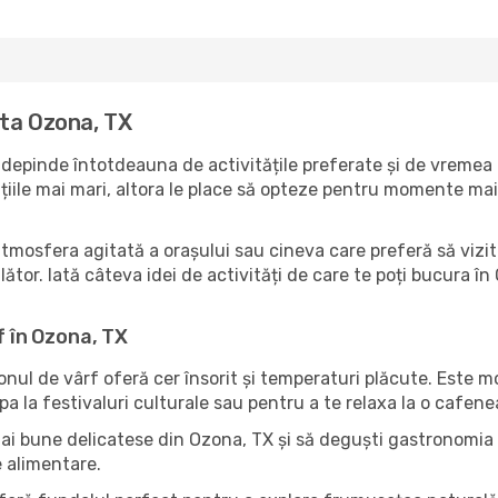
ita Ozona, TX
depinde întotdeauna de activitățile preferate și de vremea l
ile mai mari, altora le place să opteze pentru momente mai li
atmosfera agitată a orașului sau cineva care preferă să vizi
ător. Iată câteva idei de activități de care te poți bucura în 
f în Ozona, TX
zonul de vârf oferă cer însorit și temperaturi plăcute. Este 
pa la festivaluri culturale sau pentru a te relaxa la o cafene
mai bune delicatese din Ozona, TX și să deguști gastronomia s
e alimentare.