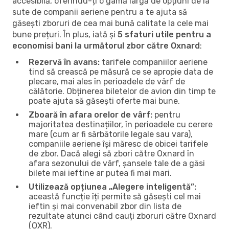
accesibilă, oferindu-ți o gamă largă de opțiuni de la
sute de companii aeriene pentru a te ajuta să
găsești zboruri de cea mai bună calitate la cele mai
bune prețuri. În plus, iată și
5 sfaturi utile pentru a
economisi bani la următorul zbor către Oxnard
:
Rezervă în avans:
tarifele companiilor aeriene
tind să crească pe măsură ce se apropie data de
plecare, mai ales în perioadele de vârf de
călătorie. Obținerea biletelor de avion din timp te
poate ajuta să găsești oferte mai bune.
Zboară în afara orelor de vârf:
pentru
majoritatea destinațiilor, în perioadele cu cerere
mare (cum ar fi sărbătorile legale sau vara),
companiile aeriene își măresc de obicei tarifele
de zbor. Dacă alegi să zbori către Oxnard în
afara sezonului de vârf, șansele tale de a găsi
bilete mai ieftine ar putea fi mai mari.
Utilizează opțiunea „Alegere inteligentă”:
această funcție îți permite să găsești cel mai
ieftin și mai convenabil zbor din lista de
rezultate atunci când cauți zboruri către Oxnard
(OXR).