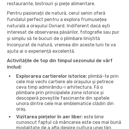
restaurante, bistrouri și piețe alimentare.
Pentru pasionații de natură, cerul senin oferă
fundalul perfect pentru a explora frumusețea
naturală a orașului Oxnard. Indiferent dacă ești
interesat de observarea păsărilor, fotografie sau pur
și simplu să te bucuri de o plimbare liniștită
înconjurat de natură, vremea din aceste luni te va
ajuta ai o experiență excelentă.
Activitățile de top din timpul sezonului de vârf
includ:
Explorarea cartierelor istorice:
plimbă-te prin
cele mai vechi cartiere ale orașului și petrece
ceva timp admirându-i arhitectura. Fă o
plimbare prin principalele zone istorice și
descoperă poveștile fascinante din spatele
unora dintre cele mai emblematice clădiri din
oraș.
Vizitarea piețelor în aer liber:
este bine
cunoscut faptul că mâncarea este cea mai bună
modalitate de a afla despre cultura unei țări.