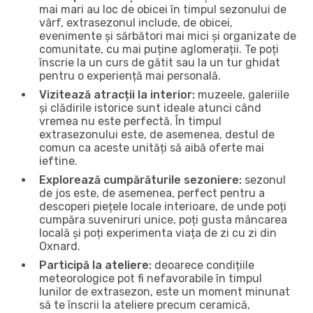
mai mari au loc de obicei în timpul sezonului de
vârf, extrasezonul include, de obicei,
evenimente și sărbători mai mici și organizate de
comunitate, cu mai puține aglomerații. Te poți
înscrie la un curs de gătit sau la un tur ghidat
pentru o experiență mai personală.
Vizitează atracții la interior:
muzeele, galeriile
și clădirile istorice sunt ideale atunci când
vremea nu este perfectă. În timpul
extrasezonului este, de asemenea, destul de
comun ca aceste unități să aibă oferte mai
ieftine.
Explorează cumpărăturile sezoniere:
sezonul
de jos este, de asemenea, perfect pentru a
descoperi piețele locale interioare, de unde poți
cumpăra suveniruri unice, poți gusta mâncarea
locală și poți experimenta viața de zi cu zi din
Oxnard.
Participă la ateliere:
deoarece condițiile
meteorologice pot fi nefavorabile în timpul
lunilor de extrasezon, este un moment minunat
să te înscrii la ateliere precum ceramică,