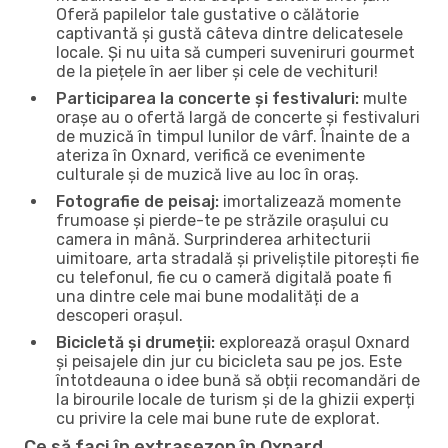
Oferă papilelor tale gustative o călătorie
captivantă și gustă câteva dintre delicatesele
locale. Și nu uita să cumperi suveniruri gourmet
de la piețele în aer liber și cele de vechituri!
Participarea la concerte și festivaluri:
multe
orașe au o ofertă largă de concerte și festivaluri
de muzică în timpul lunilor de vârf. Înainte de a
ateriza în Oxnard, verifică ce evenimente
culturale și de muzică live au loc în oraș.
Fotografie de peisaj:
imortalizează momente
frumoase și pierde-te pe străzile orașului cu
camera in mână. Surprinderea arhitecturii
uimitoare, arta stradală și priveliștile pitorești fie
cu telefonul, fie cu o cameră digitală poate fi
una dintre cele mai bune modalități de a
descoperi orașul.
Bicicletă și drumeții:
explorează orașul Oxnard
și peisajele din jur cu bicicleta sau pe jos. Este
întotdeauna o idee bună să obții recomandări de
la birourile locale de turism și de la ghizii experți
cu privire la cele mai bune rute de explorat.
Ce să faci în extrasezon în Oxnard