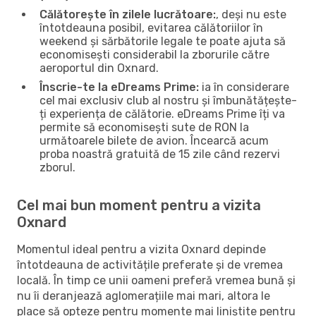
Călătorește în zilele lucrătoare:
, deși nu este
întotdeauna posibil, evitarea călătoriilor în
weekend și sărbătorile legale te poate ajuta să
economisești considerabil la zborurile către
aeroportul din Oxnard.
Înscrie-te la eDreams Prime:
ia în considerare
cel mai exclusiv club al nostru și îmbunătățește-
ți experiența de călătorie. eDreams Prime îți va
permite să economisești sute de RON la
următoarele bilete de avion. Încearcă acum
proba noastră gratuită de 15 zile când rezervi
zborul.
Cel mai bun moment pentru a vizita
Oxnard
Momentul ideal pentru a vizita Oxnard depinde
întotdeauna de activitățile preferate și de vremea
locală. În timp ce unii oameni preferă vremea bună și
nu îi deranjează aglomerațiile mai mari, altora le
place să opteze pentru momente mai liniștite pentru