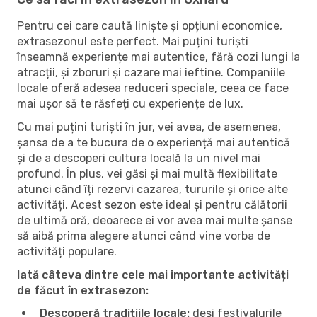
Pentru cei care caută liniște și opțiuni economice,
extrasezonul este perfect. Mai puțini turiști
înseamnă experiențe mai autentice, fără cozi lungi la
atracții, și zboruri și cazare mai ieftine. Companiile
locale oferă adesea reduceri speciale, ceea ce face
mai ușor să te răsfeți cu experiențe de lux.
Cu mai puțini turiști în jur, vei avea, de asemenea,
șansa de a te bucura de o experiență mai autentică
și de a descoperi cultura locală la un nivel mai
profund. În plus, vei găsi și mai multă flexibilitate
atunci când îți rezervi cazarea, tururile și orice alte
activități. Acest sezon este ideal și pentru călătorii
de ultimă oră, deoarece ei vor avea mai multe șanse
să aibă prima alegere atunci când vine vorba de
activități populare.
Iată câteva dintre cele mai importante activități
de făcut în extrasezon:
Descoperă tradițiile locale:
deși festivalurile