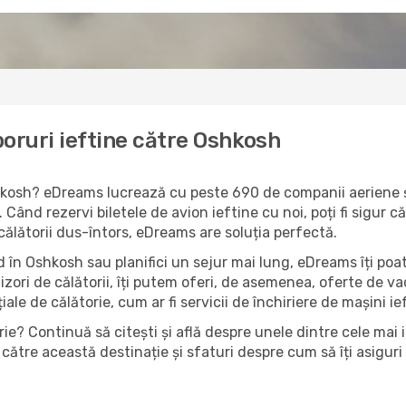
oruri ieftine către Oshkosh
shkosh? eDreams lucrează cu peste 690 de companii aeriene și
 Când rezervi biletele de avion ieftine cu noi, poți fi sigur 
 călătorii dus-întors, eDreams are soluția perfectă.
 în Oshkosh sau planifici un sejur mai lung, eDreams îți poat
izori de călătorii, îți putem oferi, de asemenea, oferte de 
țiale de călătorie, cum ar fi servicii de închiriere de mașini i
ie? Continuă să citești și află despre unele dintre cele mai 
către această destinație și sfaturi despre cum să îți asiguri