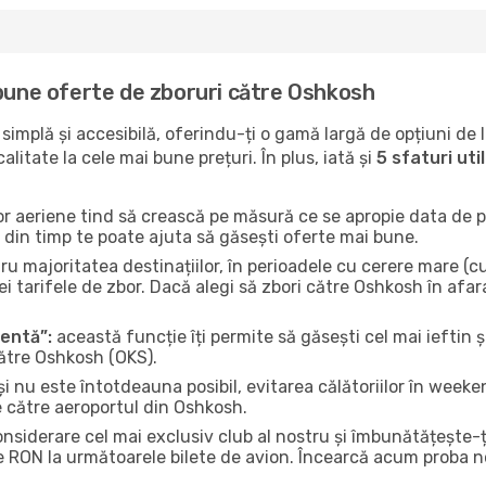
 bune oferte de zboruri către Oshkosh
implă și accesibilă, oferindu-ți o gamă largă de opțiuni de 
litate la cele mai bune prețuri. În plus, iată și
5 sfaturi ut
or aeriene tind să crească pe măsură ce se apropie data de pl
n din timp te poate ajuta să găsești oferte mai bune.
u majoritatea destinațiilor, în perioadele cu cerere mare (cum
i tarifele de zbor. Dacă alegi să zbori către Oshkosh în afar
gentă”:
această funcție îți permite să găsești cel mai ieftin ș
către Oshkosh (OKS).
și nu este întotdeauna posibil, evitarea călătoriilor în weeke
e către aeroportul din Oshkosh.
onsiderare cel mai exclusiv club al nostru și îmbunătățește-
e RON la următoarele bilete de avion. Încearcă acum proba no