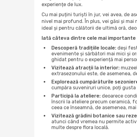
experiențe de lux.
Cu mai puțini turiști în jur, vei avea, de
nivel mai profund. În plus, vei găsi și mai 
ideal și pentru călătorii de ultimă oră, d
Iată câteva dintre cele mai importante 
Descoperă tradițiile locale:
deși fest
evenimente și sărbători mai mici și or
ghidat pentru o experiență mai perso
Vizitează atracții la interior:
muzeele
extrasezonului este, de asemenea, de
Explorează cumpărăturile sezonier
cumpăra suveniruri unice, poți gusta 
Participă la ateliere:
deoarece condiț
înscrii la ateliere precum ceramică, f
ceea ce înseamnă, de asemenea, mai 
Vizitează grădini botanice sau reze
atunci când vremea nu permite activită
multe despre flora locală.