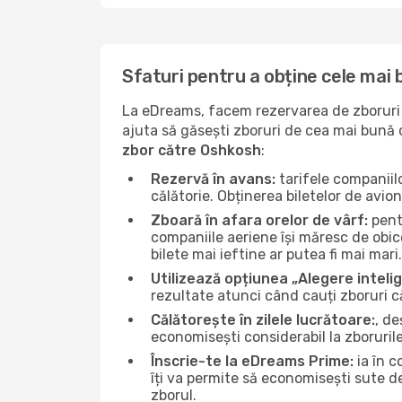
Sfaturi pentru a obține cele mai
La eDreams, facem rezervarea de zboruri s
ajuta să găsești zboruri de cea mai bună ca
zbor către Oshkosh
:
Rezervă în avans:
tarifele companiil
călătorie. Obținerea biletelor de avio
Zboară în afara orelor de vârf:
pentr
companiile aeriene își măresc de obice
bilete mai ieftine ar putea fi mai mari.
Utilizează opțiunea „Alegere inteli
rezultate atunci când cauți zboruri 
Călătorește în zilele lucrătoare:
, de
economisești considerabil la zboruril
Înscrie-te la eDreams Prime:
ia în c
îți va permite să economisești sute d
zborul.