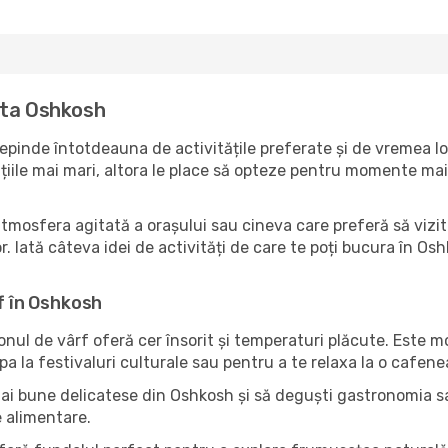
ita Oshkosh
pinde întotdeauna de activitățile preferate și de vremea lo
ile mai mari, altora le place să opteze pentru momente mai li
atmosfera agitată a orașului sau cineva care preferă să vizi
. Iată câteva idei de activități de care te poți bucura în Oshko
rf în Oshkosh
zonul de vârf oferă cer însorit și temperaturi plăcute. Este 
pa la festivaluri culturale sau pentru a te relaxa la o cafene
mai bune delicatese din Oshkosh și să deguști gastronomia sa?
e alimentare.