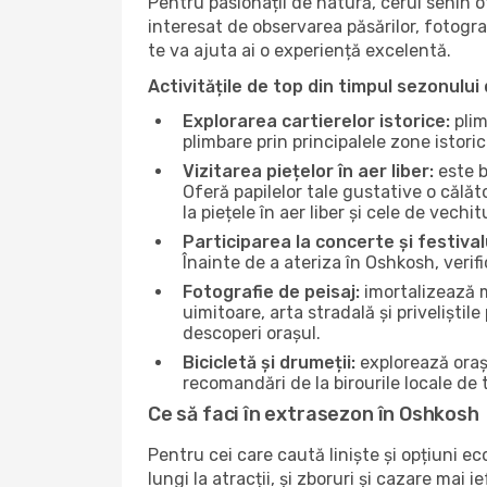
Pentru pasionații de natură, cerul senin 
interesat de observarea păsărilor, fotogra
te va ajuta ai o experiență excelentă.
Activitățile de top din timpul sezonului 
Explorarea cartierelor istorice:
plim
plimbare prin principalele zone istori
Vizitarea piețelor în aer liber:
este b
Oferă papilelor tale gustative o călă
la piețele în aer liber și cele de vechitu
Participarea la concerte și festival
Înainte de a ateriza în Oshkosh, verif
Fotografie de peisaj:
imortalizează m
uimitoare, arta stradală și priveliștil
descoperi orașul.
Bicicletă și drumeții:
explorează orașu
recomandări de la birourile locale de t
Ce să faci în extrasezon în Oshkosh
Pentru cei care caută liniște și opțiuni e
lungi la atracții, și zboruri și cazare mai