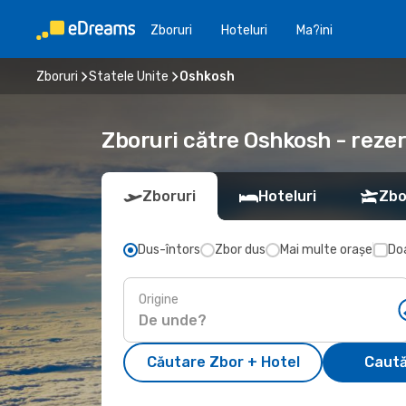
Zboruri
Hoteluri
Ma?ini
Zboruri
Statele Unite
Oshkosh
Zboruri către Oshkosh - reze
Zboruri
Hoteluri
Zbo
Dus-întors
Zbor dus
Mai multe orașe
Doa
Origine
Căutare Zbor + Hotel
Caută