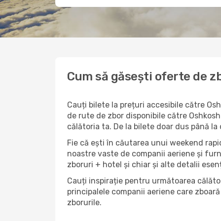
Cum să găsești oferte de zb
Cauți bilete la prețuri accesibile către O
de rute de zbor disponibile către Oshkosh.
călătoria ta. De la bilete doar dus până la
Fie că ești în căutarea unui weekend rapid
noastre vaste de companii aeriene și furn
zboruri + hotel și chiar și alte detalii esen
Cauți inspirație pentru următoarea călător
principalele companii aeriene care zboară 
zborurile.