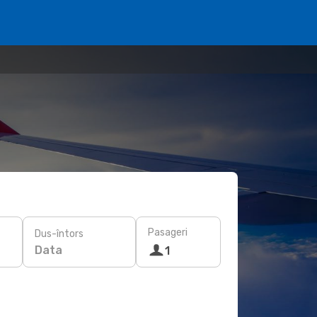
Pasageri
Dus-întors
Data
1