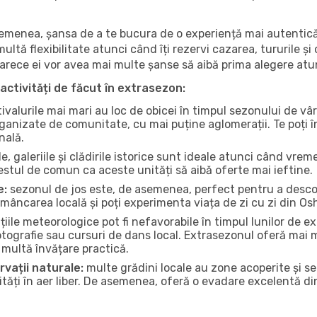
 asemenea, șansa de a te bucura de o experiență mai autentică
multă flexibilitate atunci când îți rezervi cazarea, tururile și
eoarece ei vor avea mai multe șanse să aibă prima alegere atu
activități de făcut în extrasezon:
ivalurile mai mari au loc de obicei în timpul sezonului de vâr
ganizate de comunitate, cu mai puține aglomerații. Te poți în
nală.
, galeriile și clădirile istorice sunt ideale atunci când vrem
stul de comun ca aceste unități să aibă oferte mai ieftine.
e:
sezonul de jos este, de asemenea, perfect pentru a descope
mâncarea locală și poți experimenta viața de zi cu zi din Os
iile meteorologice pot fi nefavorabile în timpul lunilor de
otografie sau cursuri de dans local. Extrasezonul oferă mai mu
multă învățare practică.
rvații naturale:
multe grădini locale au zone acoperite și s
ți în aer liber. De asemenea, oferă o evadare excelentă din a