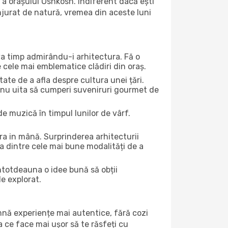
 a orașului Oshkosh. Indiferent dacă ești
onjurat de natură, vremea din aceste luni
eva timp admirându-i arhitectura. Fă o
e cele mai emblematice clădiri din oraș.
te de a afla despre cultura unei țări.
Și nu uita să cumperi suveniruri gourmet de
e muzică în timpul lunilor de vârf.
a in mână. Surprinderea arhitecturii
una dintre cele mai bune modalități de a
întotdeauna o idee bună să obții
de explorat.
amnă experiențe mai autentice, fără cozi
ea ce face mai ușor să te răsfeți cu