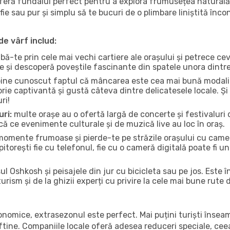
oferă fundalul perfect pentru a explora frumusețea naturală
fie sau pur și simplu să te bucuri de o plimbare liniștită înc
de vârf includ:
bă-te prin cele mai vechi cartiere ale orașului și petrece c
ce și descoperă poveștile fascinante din spatele unora dintr
ine cunoscut faptul că mâncarea este cea mai bună modalita
torie captivantă și gustă câteva dintre delicatesele locale. 
ri!
uri:
multe orașe au o ofertă largă de concerte și festivaluri d
ică ce evenimente culturale și de muzică live au loc în oraș.
omente frumoase și pierde-te pe străzile orașului cu camer
e pitorești fie cu telefonul, fie cu o cameră digitală poate fi 
l Oshkosh și peisajele din jur cu bicicleta sau pe jos. Este 
urism și de la ghizii experți cu privire la cele mai bune rute 
conomice, extrasezonul este perfect. Mai puțini turiști înse
 ieftine. Companiile locale oferă adesea reduceri speciale, ce