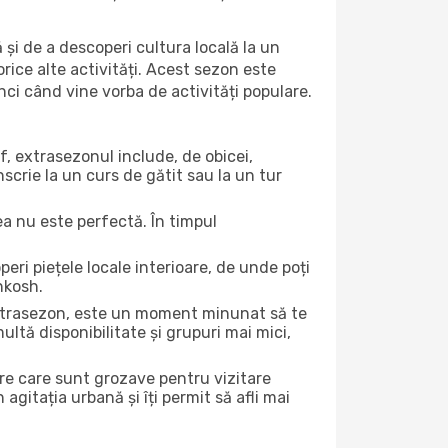
 și de a descoperi cultura locală la un
 orice alte activități. Acest sezon este
nci când vine vorba de activități populare.
f, extrasezonul include, de obicei,
scrie la un curs de gătit sau la un tur
ea nu este perfectă. În timpul
ri piețele locale interioare, de unde poți
hkosh.
 extrasezon, este un moment minunat să te
ltă disponibilitate și grupuri mai mici,
ere care sunt grozave pentru vizitare
gitația urbană și îți permit să afli mai