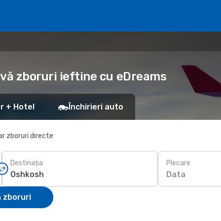
rvă zboruri ieftine cu eDreams
r + Hotel
Închirieri auto
r zboruri directe
Destinația
Plecare
Data
 zboruri