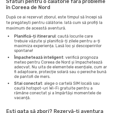
Sfaturi pentru o călătorie fără probleme
în Coreea de Nord
După ce ai rezervat zborul, este timpul să începi să
te pregătești pentru călătorie. Iată cum să profiți la
maximum de această aventură.
Planifică-ți itinerarul
: caută locurile care
trebuie văzute și planifică-ți zilele pentru a-ți
maximiza experiența. Lasă loc și descoperirilor
spontane!
Împachetează inteligent
: verifică prognoza
meteo pentru Coreea de Nord și împachetează
adecvat. Nu uita de elementele esențiale, cum ar
fi adaptoare, protecție solară sau o pereche bună
de pantofi de mers.
Stai conectat
: alege o cartelă SIM locală sau
caută hotspot-uri Wi-Fi gratuite pentru a
rămâne conectat și a împărtăși momentele de
vacanță.
Ești gata să zbori? Rezervă-ți aventura