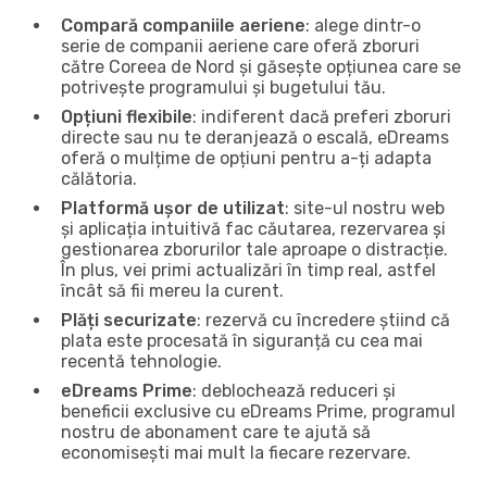
Compară companiile aeriene
: alege dintr-o
serie de companii aeriene care oferă zboruri
către Coreea de Nord și găsește opțiunea care se
potrivește programului și bugetului tău.
Opțiuni flexibile
: indiferent dacă preferi zboruri
directe sau nu te deranjează o escală, eDreams
oferă o mulțime de opțiuni pentru a-ți adapta
călătoria.
Platformă ușor de utilizat
: site-ul nostru web
și aplicația intuitivă fac căutarea, rezervarea și
gestionarea zborurilor tale aproape o distracție.
În plus, vei primi actualizări în timp real, astfel
încât să fii mereu la curent.
Plăți securizate
: rezervă cu încredere știind că
plata este procesată în siguranță cu cea mai
recentă tehnologie.
eDreams Prime
: deblochează reduceri și
beneficii exclusive cu eDreams Prime, programul
nostru de abonament care te ajută să
economisești mai mult la fiecare rezervare.