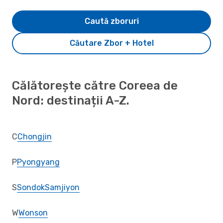
Caută zboruri
Căutare Zbor + Hotel
Călătorește către Coreea de
Nord: destinații A-Z.
C
Chongjin
P
Pyongyang
S
Sondok
Samjiyon
W
Wonson