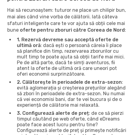
Hai să recunoaștem: tuturor ne place un chilipir bun,
mai ales când vine vorba de călătorii. Iată câteva
sfaturi inteligente care te vor ajuta să obții cele mai
bune
oferte pentru zboruri către Coreea de Nord
:
1. Rezervă devreme sau acceptă oferte de
ultimă oră
: dacă ești o persoană căreia îi place
să planifice din timp, rezervarea zborurilor cu
mult timp te poate ajuta să obții tarife mai mici.
Pe de altă parte, dacă te simți aventuros, fii
atent la oferte de ultimă oră care uneori pot
oferi economii surprinzătoare.
2. Călătorește în perioadele de extra-sezon
:
evită aglomerația și creșterea prețurilor alegând
să zbori în perioadele de extra-sezon. Nu numai
că vei economisi bani, dar te vei bucura și de o
experiență de călătorie mai relaxată.
3. Configurează alerte de preț
: de ce să pierzi
timpul căutând pe web oferte, când eDreams
poate face acest lucru pentru tine?
Configurează alerte de preț și primește notificări