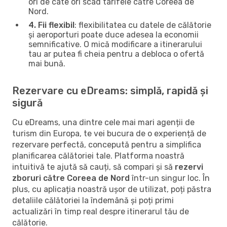
ori de câte ori scad tarifele către Coreea de
Nord.
4. Fii flexibil
: flexibilitatea cu datele de călătorie
și aeroporturi poate duce adesea la economii
semnificative. O mică modificare a itinerarului
tau ar putea fi cheia pentru a debloca o ofertă
mai bună.
Rezervare cu eDreams: simplă, rapidă și
sigură
Cu eDreams, una dintre cele mai mari agenții de
turism din Europa, te vei bucura de o experiență de
rezervare perfectă, concepută pentru a simplifica
planificarea călătoriei tale. Platforma noastră
intuitivă te ajută să cauți, să compari și să
rezervi
zboruri către Coreea de Nord
într-un singur loc. În
plus, cu aplicația noastră ușor de utilizat, poți păstra
detaliile călătoriei la îndemână și poți primi
actualizări în timp real despre itinerarul tău de
călătorie.