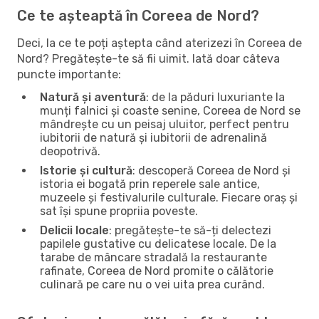
Ce te așteaptă în Coreea de Nord?
Deci, la ce te poți aștepta când aterizezi în Coreea de
Nord? Pregătește-te să fii uimit. Iată doar câteva
puncte importante:
Natură și aventură
: de la păduri luxuriante la
munți falnici și coaste senine, Coreea de Nord se
mândrește cu un peisaj uluitor, perfect pentru
iubitorii de natură și iubitorii de adrenalină
deopotrivă.
Istorie și cultură
: descoperă Coreea de Nord și
istoria ei bogată prin reperele sale antice,
muzeele și festivalurile culturale. Fiecare oraș și
sat își spune propriia poveste.
Delicii locale
: pregătește-te să-ți delectezi
papilele gustative cu delicatese locale. De la
tarabe de mâncare stradală la restaurante
rafinate, Coreea de Nord promite o călătorie
culinară pe care nu o vei uita prea curând.