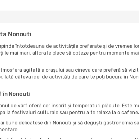
ita Nonouti
pinde întotdeauna de activitățile preferate și de vremea loc
ile mai mari, altora le place să opteze pentru momente mai li
atmosfera agitată a orașului sau cineva care preferă să vizit
. Iată câteva idei de activități de care te poți bucura în Nonou
f în Nonouti
zonul de vârf oferă cer însorit și temperaturi plăcute. Este 
pa la festivaluri culturale sau pentru a te relaxa la o cafene
mai bune delicatese din Nonouti și să deguști gastronomia sa?
imentare.