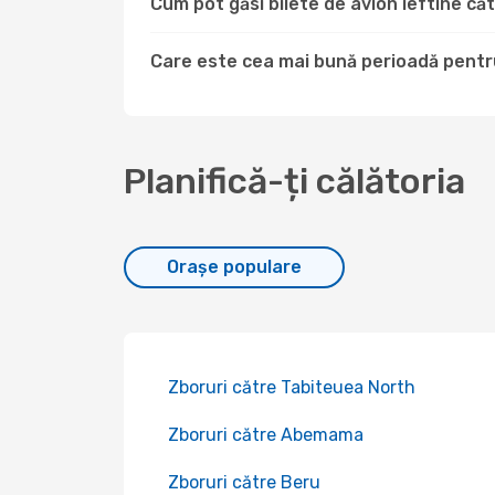
Cum pot găsi bilete de avion ieftine c
Care este cea mai bună perioadă pentru
Planifică-ți călătoria
Orașe populare
Zboruri către Tabiteuea North
Zboruri către Abemama
Zboruri către Beru