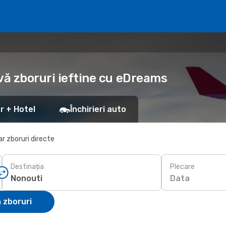
vă zboruri ieftine cu eDreams
r + Hotel
Închirieri auto
r zboruri directe
Destinația
Plecare
Data
 zboruri