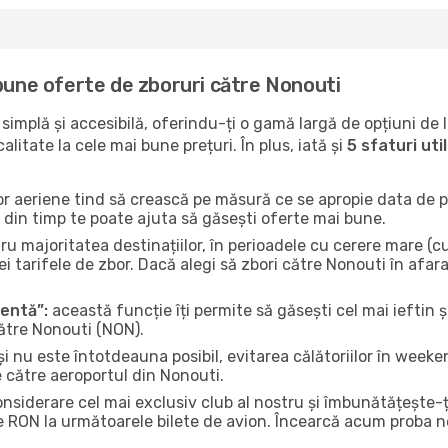
 bune oferte de zboruri către Nonouti
implă și accesibilă, oferindu-ți o gamă largă de opțiuni de 
litate la cele mai bune prețuri. În plus, iată și
5 sfaturi ut
or aeriene tind să crească pe măsură ce se apropie data de pl
n din timp te poate ajuta să găsești oferte mai bune.
u majoritatea destinațiilor, în perioadele cu cerere mare (cum
i tarifele de zbor. Dacă alegi să zbori către Nonouti în afara
gentă”:
această funcție îți permite să găsești cel mai ieftin ș
către Nonouti (NON).
și nu este întotdeauna posibil, evitarea călătoriilor în weeke
e către aeroportul din Nonouti.
onsiderare cel mai exclusiv club al nostru și îmbunătățește-
e RON la următoarele bilete de avion. Încearcă acum proba no