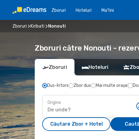
Zboruri
Hoteluri
Ma?ini
Zboruri
Kiribati
Nonouti
Zboruri către Nonouti - rezer
Zboruri
Hoteluri
Zbo
Dus-întors
Zbor dus
Mai multe orașe
Doa
Origine
Căutare Zbor + Hotel
Caută