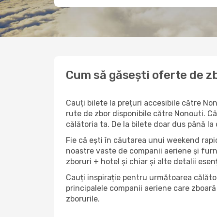
Cum să găsești oferte de zb
Cauți bilete la prețuri accesibile către N
rute de zbor disponibile către Nonouti. Cân
călătoria ta. De la bilete doar dus până la
Fie că ești în căutarea unui weekend rapid
noastre vaste de companii aeriene și furn
zboruri + hotel și chiar și alte detalii esen
Cauți inspirație pentru următoarea călător
principalele companii aeriene care zboară 
zborurile.