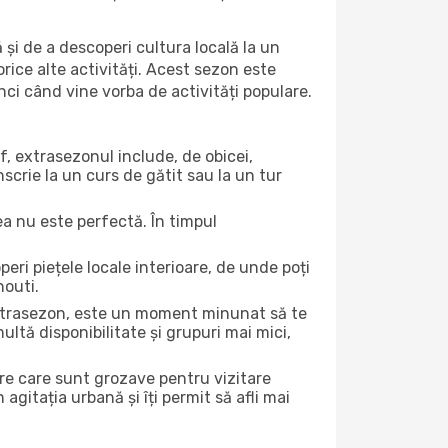
 și de a descoperi cultura locală la un
 orice alte activități. Acest sezon este
nci când vine vorba de activități populare.
f, extrasezonul include, de obicei,
scrie la un curs de gătit sau la un tur
ea nu este perfectă. În timpul
ri piețele locale interioare, de unde poți
nouti.
 extrasezon, este un moment minunat să te
ltă disponibilitate și grupuri mai mici,
ere care sunt grozave pentru vizitare
gitația urbană și îți permit să afli mai