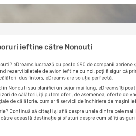
oruri ieftine către Nonouti
onouti? eDreams lucrează cu peste 690 de companii aeriene și
d rezervi biletele de avion ieftine cu noi, poți fi sigur că p
 călătorii dus-întors, eDreams are soluția perfectă.
 în Nonouti sau planifici un sejur mai lung, eDreams îți poate
izori de călătorii, îți putem oferi, de asemenea, oferte de 
țiale de călătorie, cum ar fi servicii de închiriere de mașini i
ie? Continuă să citești și află despre unele dintre cele mai 
către această destinație și sfaturi despre cum să îți asiguri