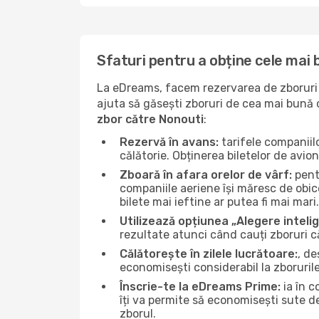
Sfaturi pentru a obține cele mai
La eDreams, facem rezervarea de zboruri s
ajuta să găsești zboruri de cea mai bună ca
zbor către Nonouti
:
Rezervă în avans:
tarifele companiil
călătorie. Obținerea biletelor de avio
Zboară în afara orelor de vârf:
pentr
companiile aeriene își măresc de obice
bilete mai ieftine ar putea fi mai mari.
Utilizează opțiunea „Alegere inteli
rezultate atunci când cauți zboruri 
Călătorește în zilele lucrătoare:
, de
economisești considerabil la zboruril
Înscrie-te la eDreams Prime:
ia în c
îți va permite să economisești sute d
zborul.