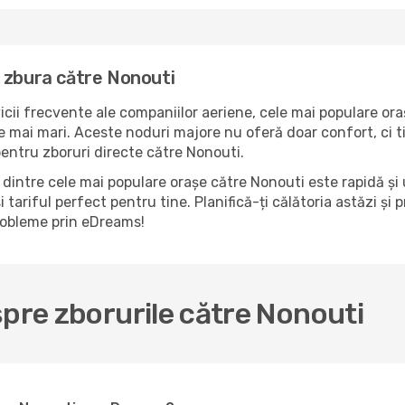
 zbura către Nonouti
icii frecvente ale companiilor aeriene, cele mai populare ora
e mai mari. Aceste noduri majore nu oferă doar confort, ci t
pentru zboruri directe către Nonouti.
dintre cele mai populare orașe către Nonouti este rapidă și 
 tariful perfect pentru tine. Planifică-ți călătoria astăzi și
probleme prin eDreams!
spre zborurile către Nonouti