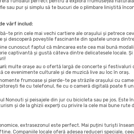
oferă fundalul perfect pentru a explora frumusețea naturală 
fie sau pur și simplu să te bucuri de o plimbare liniștită înc
de vârf includ:
bă-te prin cele mai vechi cartiere ale orașului și petrece c
ce și descoperă poveștile fascinante din spatele unora dintr
ine cunoscut faptul că mâncarea este cea mai bună modalita
torie captivantă și gustă câteva dintre delicatesele locale. 
ri!
uri:
multe orașe au o ofertă largă de concerte și festivaluri d
ică ce evenimente culturale și de muzică live au loc în oraș.
omente frumoase și pierde-te pe străzile orașului cu camer
e pitorești fie cu telefonul, fie cu o cameră digitală poate fi 
l Nonouti și peisajele din jur cu bicicleta sau pe jos. Este 
urism și de la ghizii experți cu privire la cele mai bune rute 
conomice, extrasezonul este perfect. Mai puțini turiști înse
 ieftine. Companiile locale oferă adesea reduceri speciale, ce