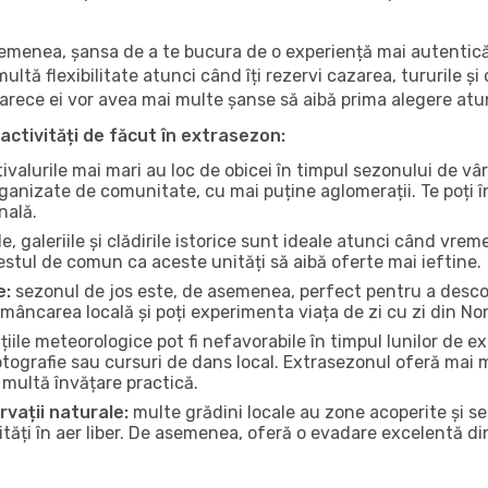
 asemenea, șansa de a te bucura de o experiență mai autentică
multă flexibilitate atunci când îți rezervi cazarea, tururile și
eoarece ei vor avea mai multe șanse să aibă prima alegere atu
activități de făcut în extrasezon:
ivalurile mai mari au loc de obicei în timpul sezonului de vâr
ganizate de comunitate, cu mai puține aglomerații. Te poți în
nală.
, galeriile și clădirile istorice sunt ideale atunci când vrem
stul de comun ca aceste unități să aibă oferte mai ieftine.
e:
sezonul de jos este, de asemenea, perfect pentru a descope
mâncarea locală și poți experimenta viața de zi cu zi din No
iile meteorologice pot fi nefavorabile în timpul lunilor de
otografie sau cursuri de dans local. Extrasezonul oferă mai mu
multă învățare practică.
rvații naturale:
multe grădini locale au zone acoperite și s
ți în aer liber. De asemenea, oferă o evadare excelentă din a