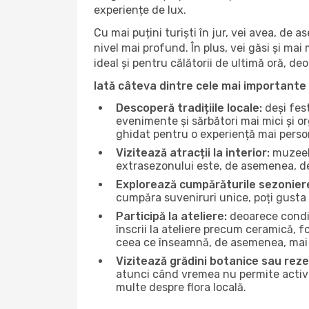
experiențe de lux.
Cu mai puțini turiști în jur, vei avea, de
nivel mai profund. În plus, vei găsi și mai 
ideal și pentru călătorii de ultimă oră, d
Iată câteva dintre cele mai importante 
Descoperă tradițiile locale:
deși fest
evenimente și sărbători mai mici și or
ghidat pentru o experiență mai perso
Vizitează atracții la interior:
muzeele
extrasezonului este, de asemenea, de
Explorează cumpărăturile sezonier
cumpăra suveniruri unice, poți gusta 
Participă la ateliere:
deoarece condiț
înscrii la ateliere precum ceramică, f
ceea ce înseamnă, de asemenea, mai 
Vizitează grădini botanice sau reze
atunci când vremea nu permite activită
multe despre flora locală.