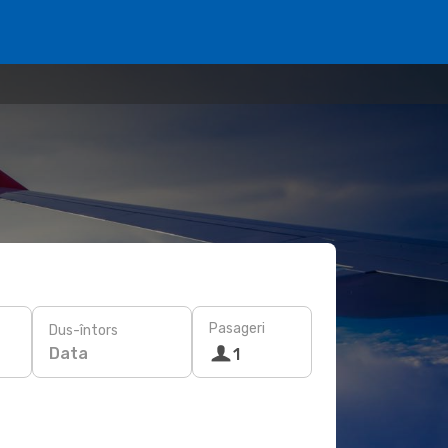
Pasageri
Dus-întors
Data
1