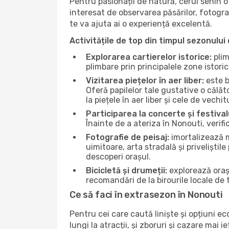
Pentru pasionații de natură, cerul senin 
interesat de observarea păsărilor, fotogra
te va ajuta ai o experiență excelentă.
Activitățile de top din timpul sezonului 
Explorarea cartierelor istorice:
plim
plimbare prin principalele zone istori
Vizitarea piețelor în aer liber:
este b
Oferă papilelor tale gustative o călă
la piețele în aer liber și cele de vechitu
Participarea la concerte și festival
Înainte de a ateriza în Nonouti, verif
Fotografie de peisaj:
imortalizează m
uimitoare, arta stradală și priveliștil
descoperi orașul.
Bicicletă și drumeții:
explorează orașu
recomandări de la birourile locale de t
Ce să faci în extrasezon în Nonouti
Pentru cei care caută liniște și opțiuni e
lungi la atracții, și zboruri și cazare mai