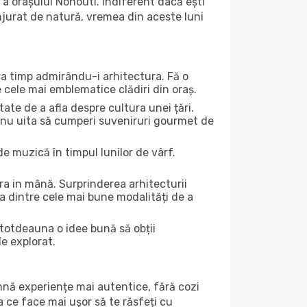
a orașului Nonouti. Indiferent dacă ești
onjurat de natură, vremea din aceste luni
eva timp admirându-i arhitectura. Fă o
e cele mai emblematice clădiri din oraș.
te de a afla despre cultura unei țări.
Și nu uita să cumperi suveniruri gourmet de
e muzică în timpul lunilor de vârf.
a in mână. Surprinderea arhitecturii
una dintre cele mai bune modalități de a
întotdeauna o idee bună să obții
de explorat.
amnă experiențe mai autentice, fără cozi
ea ce face mai ușor să te răsfeți cu