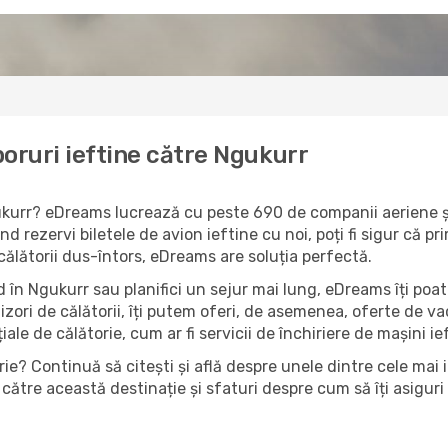
oruri ieftine către Ngukurr
gukurr? eDreams lucrează cu peste 690 de companii aeriene și
d rezervi biletele de avion ieftine cu noi, poți fi sigur că p
 călătorii dus-întors, eDreams are soluția perfectă.
 în Ngukurr sau planifici un sejur mai lung, eDreams îți poat
izori de călătorii, îți putem oferi, de asemenea, oferte de 
țiale de călătorie, cum ar fi servicii de închiriere de mașini i
ie? Continuă să citești și află despre unele dintre cele mai 
către această destinație și sfaturi despre cum să îți asiguri