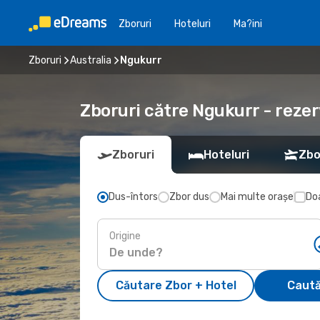
Zboruri
Hoteluri
Ma?ini
Zboruri
Australia
Ngukurr
Zboruri către Ngukurr - rezer
Zboruri
Hoteluri
Zbo
Dus-întors
Zbor dus
Mai multe orașe
Doa
Origine
Căutare Zbor + Hotel
Caută