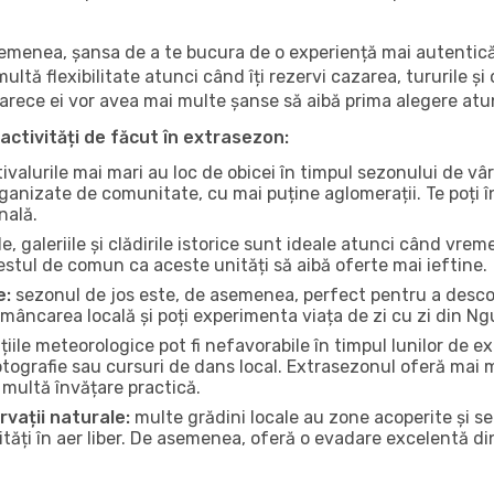
 asemenea, șansa de a te bucura de o experiență mai autentică
multă flexibilitate atunci când îți rezervi cazarea, tururile și
eoarece ei vor avea mai multe șanse să aibă prima alegere atu
activități de făcut în extrasezon:
ivalurile mai mari au loc de obicei în timpul sezonului de vâr
ganizate de comunitate, cu mai puține aglomerații. Te poți în
nală.
, galeriile și clădirile istorice sunt ideale atunci când vrem
stul de comun ca aceste unități să aibă oferte mai ieftine.
e:
sezonul de jos este, de asemenea, perfect pentru a descope
mâncarea locală și poți experimenta viața de zi cu zi din Ng
iile meteorologice pot fi nefavorabile în timpul lunilor de
otografie sau cursuri de dans local. Extrasezonul oferă mai mu
multă învățare practică.
rvații naturale:
multe grădini locale au zone acoperite și s
ți în aer liber. De asemenea, oferă o evadare excelentă din a