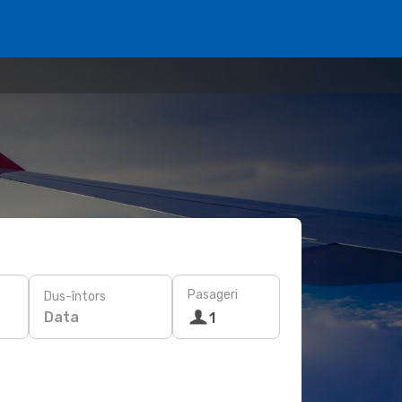
Pasageri
Dus-întors
Data
1