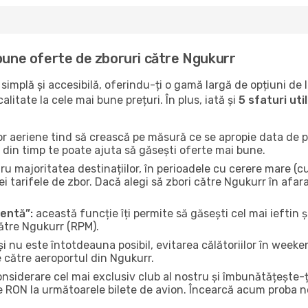
 bune oferte de zboruri către Ngukurr
implă și accesibilă, oferindu-ți o gamă largă de opțiuni de 
litate la cele mai bune prețuri. În plus, iată și
5 sfaturi ut
or aeriene tind să crească pe măsură ce se apropie data de pl
n din timp te poate ajuta să găsești oferte mai bune.
u majoritatea destinațiilor, în perioadele cu cerere mare (cum
i tarifele de zbor. Dacă alegi să zbori către Ngukurr în afar
gentă”:
această funcție îți permite să găsești cel mai ieftin ș
către Ngukurr (RPM).
și nu este întotdeauna posibil, evitarea călătoriilor în weeke
e către aeroportul din Ngukurr.
onsiderare cel mai exclusiv club al nostru și îmbunătățește-
e RON la următoarele bilete de avion. Încearcă acum proba no