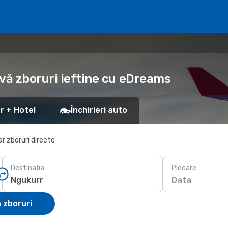
vă zboruri ieftine cu eDreams
r + Hotel
Închirieri auto
r zboruri directe
Destinația
Plecare
Data
 zboruri