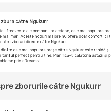
a zbura către Ngukurr
icii frecvente ale companiilor aeriene, cele mai populare ora
e mai mari. Aceste noduri majore nu oferă doar confort, ci t
pentru zboruri directe către Ngukurr.
dintre cele mai populare orașe către Ngukurr este rapidă și 
 tariful perfect pentru tine. Planifică-ți călătoria astăzi și
probleme prin eDreams!
spre zborurile către Ngukurr