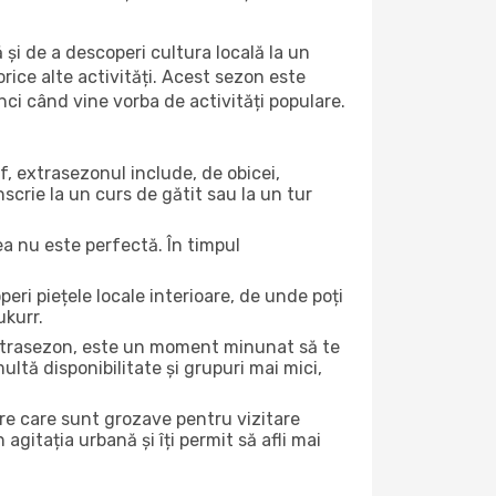
 și de a descoperi cultura locală la un
 orice alte activități. Acest sezon este
nci când vine vorba de activități populare.
f, extrasezonul include, de obicei,
scrie la un curs de gătit sau la un tur
ea nu este perfectă. În timpul
ri piețele locale interioare, de unde poți
ukurr.
 extrasezon, este un moment minunat să te
ltă disponibilitate și grupuri mai mici,
ere care sunt grozave pentru vizitare
gitația urbană și îți permit să afli mai