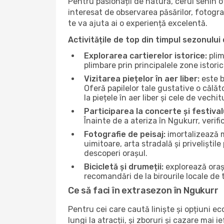
Pentru pasionații de natură, cerul senin 
interesat de observarea păsărilor, fotogra
te va ajuta ai o experiență excelentă.
Activitățile de top din timpul sezonului 
Explorarea cartierelor istorice:
plim
plimbare prin principalele zone istori
Vizitarea piețelor în aer liber:
este b
Oferă papilelor tale gustative o călă
la piețele în aer liber și cele de vechitu
Participarea la concerte și festival
Înainte de a ateriza în Ngukurr, verif
Fotografie de peisaj:
imortalizează m
uimitoare, arta stradală și priveliștil
descoperi orașul.
Bicicletă și drumeții:
explorează orașu
recomandări de la birourile locale de t
Ce să faci în extrasezon în Ngukurr
Pentru cei care caută liniște și opțiuni e
lungi la atracții, și zboruri și cazare mai