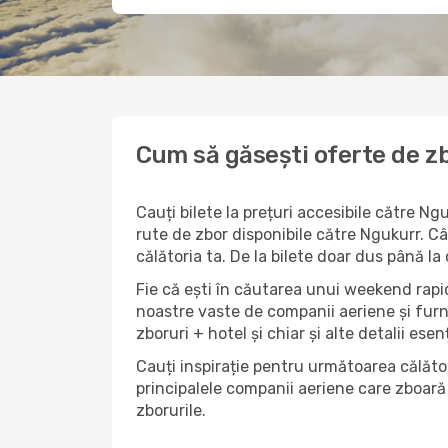
Cum să găsești oferte de zb
Cauți bilete la prețuri accesibile către N
rute de zbor disponibile către Ngukurr. Cân
călătoria ta. De la bilete doar dus până la
Fie că ești în căutarea unui weekend rapid
noastre vaste de companii aeriene și furn
zboruri + hotel și chiar și alte detalii esen
Cauți inspirație pentru următoarea călător
principalele companii aeriene care zboară 
zborurile.