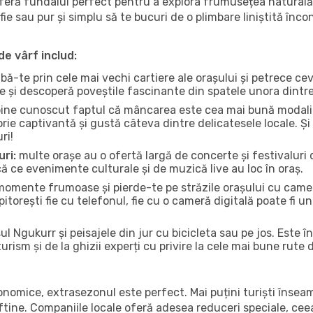
oferă fundalul perfect pentru a explora frumusețea naturală 
fie sau pur și simplu să te bucuri de o plimbare liniștită înc
de vârf includ:
bă-te prin cele mai vechi cartiere ale orașului și petrece c
ce și descoperă poveștile fascinante din spatele unora dintr
ine cunoscut faptul că mâncarea este cea mai bună modalita
torie captivantă și gustă câteva dintre delicatesele locale. 
ri!
uri:
multe orașe au o ofertă largă de concerte și festivaluri d
ică ce evenimente culturale și de muzică live au loc în oraș.
omente frumoase și pierde-te pe străzile orașului cu camer
e pitorești fie cu telefonul, fie cu o cameră digitală poate fi 
l Ngukurr și peisajele din jur cu bicicleta sau pe jos. Este 
urism și de la ghizii experți cu privire la cele mai bune rute 
conomice, extrasezonul este perfect. Mai puțini turiști înse
 ieftine. Companiile locale oferă adesea reduceri speciale, ce