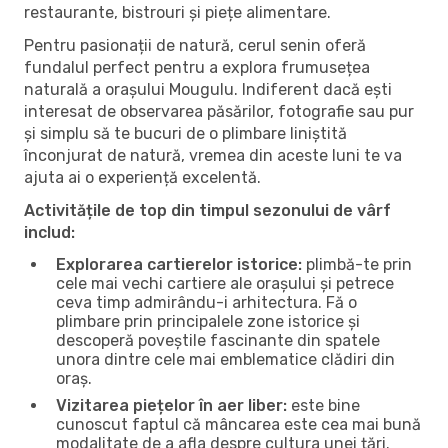
restaurante, bistrouri și piețe alimentare.
Pentru pasionații de natură, cerul senin oferă
fundalul perfect pentru a explora frumusețea
naturală a orașului Mougulu. Indiferent dacă ești
interesat de observarea păsărilor, fotografie sau pur
și simplu să te bucuri de o plimbare liniștită
înconjurat de natură, vremea din aceste luni te va
ajuta ai o experiență excelentă.
Activitățile de top din timpul sezonului de vârf
includ:
Explorarea cartierelor istorice:
plimbă-te prin
cele mai vechi cartiere ale orașului și petrece
ceva timp admirându-i arhitectura. Fă o
plimbare prin principalele zone istorice și
descoperă poveștile fascinante din spatele
unora dintre cele mai emblematice clădiri din
oraș.
Vizitarea piețelor în aer liber:
este bine
cunoscut faptul că mâncarea este cea mai bună
modalitate de a afla despre cultura unei țări.