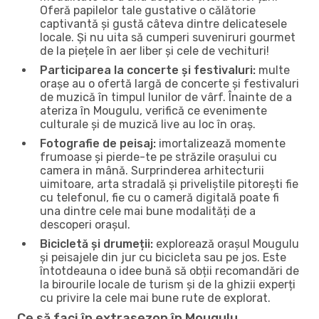
Oferă papilelor tale gustative o călătorie
captivantă și gustă câteva dintre delicatesele
locale. Și nu uita să cumperi suveniruri gourmet
de la piețele în aer liber și cele de vechituri!
Participarea la concerte și festivaluri:
multe
orașe au o ofertă largă de concerte și festivaluri
de muzică în timpul lunilor de vârf. Înainte de a
ateriza în Mougulu, verifică ce evenimente
culturale și de muzică live au loc în oraș.
Fotografie de peisaj:
imortalizează momente
frumoase și pierde-te pe străzile orașului cu
camera in mână. Surprinderea arhitecturii
uimitoare, arta stradală și priveliștile pitorești fie
cu telefonul, fie cu o cameră digitală poate fi
una dintre cele mai bune modalități de a
descoperi orașul.
Bicicletă și drumeții:
explorează orașul Mougulu
și peisajele din jur cu bicicleta sau pe jos. Este
întotdeauna o idee bună să obții recomandări de
la birourile locale de turism și de la ghizii experți
cu privire la cele mai bune rute de explorat.
Ce să faci în extrasezon în Mougulu