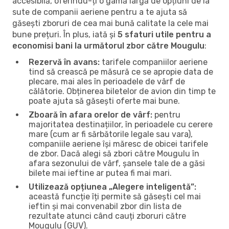
accesibilă, oferindu-ți o gamă largă de opțiuni de la
sute de companii aeriene pentru a te ajuta să
găsești zboruri de cea mai bună calitate la cele mai
bune prețuri. În plus, iată și
5 sfaturi utile pentru a
economisi bani la următorul zbor către Mougulu
:
Rezervă în avans:
tarifele companiilor aeriene
tind să crească pe măsură ce se apropie data de
plecare, mai ales în perioadele de vârf de
călătorie. Obținerea biletelor de avion din timp te
poate ajuta să găsești oferte mai bune.
Zboară în afara orelor de vârf:
pentru
majoritatea destinațiilor, în perioadele cu cerere
mare (cum ar fi sărbătorile legale sau vara),
companiile aeriene își măresc de obicei tarifele
de zbor. Dacă alegi să zbori către Mougulu în
afara sezonului de vârf, șansele tale de a găsi
bilete mai ieftine ar putea fi mai mari.
Utilizează opțiunea „Alegere inteligentă”:
această funcție îți permite să găsești cel mai
ieftin și mai convenabil zbor din lista de
rezultate atunci când cauți zboruri către
Mougulu (GUV).