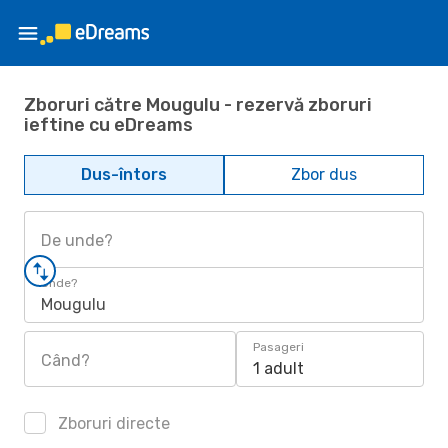
Zboruri către Mougulu - rezervă zboruri
ieftine cu eDreams
Dus-întors
Zbor dus
De unde?
Unde?
Mougulu
Pasageri
Când?
1 adult
Zboruri directe