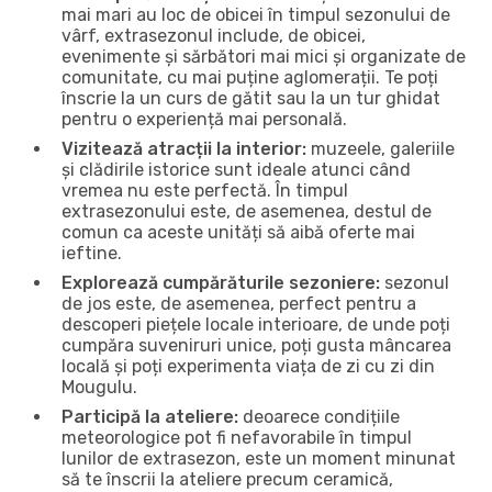
mai mari au loc de obicei în timpul sezonului de
vârf, extrasezonul include, de obicei,
evenimente și sărbători mai mici și organizate de
comunitate, cu mai puține aglomerații. Te poți
înscrie la un curs de gătit sau la un tur ghidat
pentru o experiență mai personală.
Vizitează atracții la interior:
muzeele, galeriile
și clădirile istorice sunt ideale atunci când
vremea nu este perfectă. În timpul
extrasezonului este, de asemenea, destul de
comun ca aceste unități să aibă oferte mai
ieftine.
Explorează cumpărăturile sezoniere:
sezonul
de jos este, de asemenea, perfect pentru a
descoperi piețele locale interioare, de unde poți
cumpăra suveniruri unice, poți gusta mâncarea
locală și poți experimenta viața de zi cu zi din
Mougulu.
Participă la ateliere:
deoarece condițiile
meteorologice pot fi nefavorabile în timpul
lunilor de extrasezon, este un moment minunat
să te înscrii la ateliere precum ceramică,