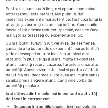
Pentru cei care caută liniște și opțiuni economice,
extrasezonul este perfect. Mai puțini turiști
înseamnă experiențe mai autentice, fără cozi lungi la
atracții, și zboruri și cazare mai ieftine. Companiile
locale oferă adesea reduceri speciale, ceea ce face
mai ușor să te răsfeți cu experiențe de lux.
Cu mai puțini turiști în jur, vei avea, de asemenea,
șansa de a te bucura de o experiență mai autentică
și de a descoperi cultura locală la un nivel mai
profund. În plus, vei găsi și mai multă flexibilitate
atunci când îți rezervi cazarea, tururile și orice alte
activități. Acest sezon este ideal și pentru călătorii
de ultimă oră, deoarece ei vor avea mai multe șanse
să aibă prima alegere atunci când vine vorba de
activități populare.
Iată câteva dintre cele mai importante activități
de făcut în extrasezon:
Descoperă tradițiile locale:
deși festivalurile