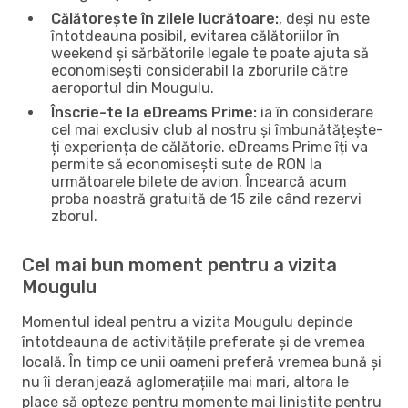
Călătorește în zilele lucrătoare:
, deși nu este
întotdeauna posibil, evitarea călătoriilor în
weekend și sărbătorile legale te poate ajuta să
economisești considerabil la zborurile către
aeroportul din Mougulu.
Înscrie-te la eDreams Prime:
ia în considerare
cel mai exclusiv club al nostru și îmbunătățește-
ți experiența de călătorie. eDreams Prime îți va
permite să economisești sute de RON la
următoarele bilete de avion. Încearcă acum
proba noastră gratuită de 15 zile când rezervi
zborul.
Cel mai bun moment pentru a vizita
Mougulu
Momentul ideal pentru a vizita Mougulu depinde
întotdeauna de activitățile preferate și de vremea
locală. În timp ce unii oameni preferă vremea bună și
nu îi deranjează aglomerațiile mai mari, altora le
place să opteze pentru momente mai liniștite pentru