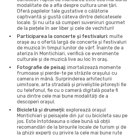
modalitate de a afla despre cultura unei țări.
Oferă papilelor tale gustative o călătorie
captivantă și gustă câteva dintre delicatesele
locale. Și nu uita să cumperi suveniruri gourmet
de la piețele în aer liber și cele de vechituri!
Participarea la concerte și festivaluri:
multe
orașe au o ofertă largă de concerte și festivaluri
de muzică în timpul lunilor de vârf. Înainte de a
ateriza în Montichiari, verifică ce evenimente
culturale și de muzică live au loc în oraș.
Fotografie de peisaj:
imortalizează momente
frumoase și pierde-te pe străzile orașului cu
camera in mână. Surprinderea arhitecturii
uimitoare, arta stradală și priveliștile pitorești fie
cu telefonul, fie cu o cameră digitală poate fi
una dintre cele mai bune modalități de a
descoperi orașul.
Bicicletă și drumeții:
explorează orașul
Montichiari și peisajele din jur cu bicicleta sau pe
jos. Este întotdeauna o idee bună să obții
recomandări de la birourile locale de turism și de
la ghizii experți cu privire la cele mai bune rute