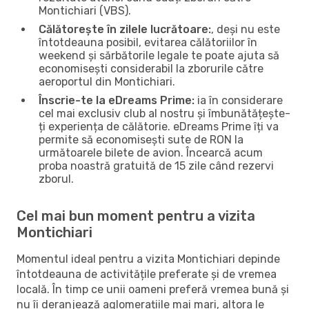
Montichiari (VBS).
Călătorește în zilele lucrătoare:
, deși nu este
întotdeauna posibil, evitarea călătoriilor în
weekend și sărbătorile legale te poate ajuta să
economisești considerabil la zborurile către
aeroportul din Montichiari.
Înscrie-te la eDreams Prime:
ia în considerare
cel mai exclusiv club al nostru și îmbunătățește-
ți experiența de călătorie. eDreams Prime îți va
permite să economisești sute de RON la
următoarele bilete de avion. Încearcă acum
proba noastră gratuită de 15 zile când rezervi
zborul.
Cel mai bun moment pentru a vizita
Montichiari
Momentul ideal pentru a vizita Montichiari depinde
întotdeauna de activitățile preferate și de vremea
locală. În timp ce unii oameni preferă vremea bună și
nu îi deranjează aglomerațiile mai mari, altora le