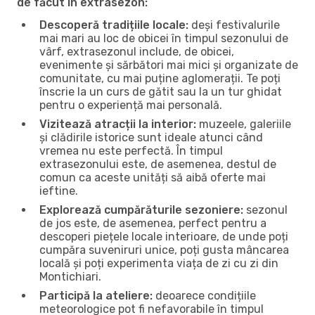
de făcut în extrasezon:
Descoperă tradițiile locale:
deși festivalurile
mai mari au loc de obicei în timpul sezonului de
vârf, extrasezonul include, de obicei,
evenimente și sărbători mai mici și organizate de
comunitate, cu mai puține aglomerații. Te poți
înscrie la un curs de gătit sau la un tur ghidat
pentru o experiență mai personală.
Vizitează atracții la interior:
muzeele, galeriile
și clădirile istorice sunt ideale atunci când
vremea nu este perfectă. În timpul
extrasezonului este, de asemenea, destul de
comun ca aceste unități să aibă oferte mai
ieftine.
Explorează cumpărăturile sezoniere:
sezonul
de jos este, de asemenea, perfect pentru a
descoperi piețele locale interioare, de unde poți
cumpăra suveniruri unice, poți gusta mâncarea
locală și poți experimenta viața de zi cu zi din
Montichiari.
Participă la ateliere:
deoarece condițiile
meteorologice pot fi nefavorabile în timpul