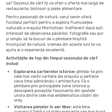
sa? Sezonul de vârf îți va oferi o ofertă mai largă de
restaurante, bistrouri și piețe alimentare.
Pentru pasionații de natură, cerul senin oferă
fundalul perfect pentru a explora frumusețea
naturală a orașului Montichiari. Indiferent dacă ești
interesat de observarea păsărilor, fotografie sau pur
și simplu să te bucuri de o plimbare liniștită
înconjurat de natură, vremea din aceste luni te va
ajuta ai o experiență excelentă.
Activitățile de top din timpul sezonului de vârf
includ:
Explorarea cartierelor istorice:
plimbă-te prin
cele mai vechi cartiere ale orașului și petrece
ceva timp admirându-i arhitectura. Fă o
plimbare prin principalele zone istorice și
descoperă poveștile fascinante din spatele
unora dintre cele mai emblematice clădiri din
oraș.
Vizitarea piețelor în aer liber:
este bine
cunoscut faptul că mâncarea este cea mai bună