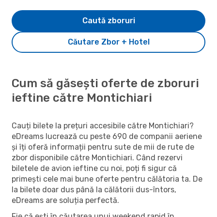
Caută zboruri
Căutare Zbor + Hotel
Cum să găsești oferte de zboruri
ieftine către Montichiari
Cauți bilete la prețuri accesibile către Montichiari?
eDreams lucrează cu peste 690 de companii aeriene
și îți oferă informații pentru sute de mii de rute de
zbor disponibile către Montichiari. Când rezervi
biletele de avion ieftine cu noi, poți fi sigur că
primești cele mai bune oferte pentru călătoria ta. De
la bilete doar dus până la călătorii dus-întors,
eDreams are soluția perfectă.
Fie că ești în căutarea unui weekend rapid în