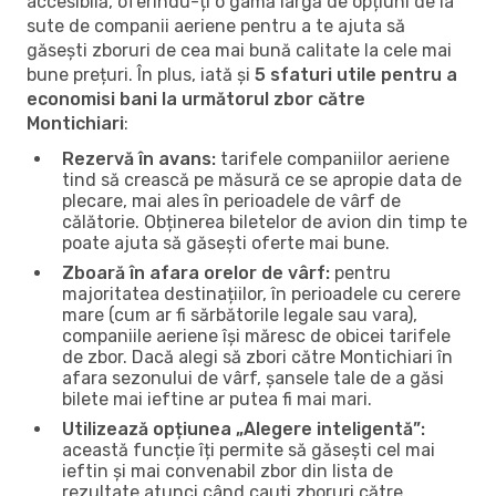
accesibilă, oferindu-ți o gamă largă de opțiuni de la
sute de companii aeriene pentru a te ajuta să
găsești zboruri de cea mai bună calitate la cele mai
bune prețuri. În plus, iată și
5 sfaturi utile pentru a
economisi bani la următorul zbor către
Montichiari
:
Rezervă în avans:
tarifele companiilor aeriene
tind să crească pe măsură ce se apropie data de
plecare, mai ales în perioadele de vârf de
călătorie. Obținerea biletelor de avion din timp te
poate ajuta să găsești oferte mai bune.
Zboară în afara orelor de vârf:
pentru
majoritatea destinațiilor, în perioadele cu cerere
mare (cum ar fi sărbătorile legale sau vara),
companiile aeriene își măresc de obicei tarifele
de zbor. Dacă alegi să zbori către Montichiari în
afara sezonului de vârf, șansele tale de a găsi
bilete mai ieftine ar putea fi mai mari.
Utilizează opțiunea „Alegere inteligentă”:
această funcție îți permite să găsești cel mai
ieftin și mai convenabil zbor din lista de
rezultate atunci când cauți zboruri către