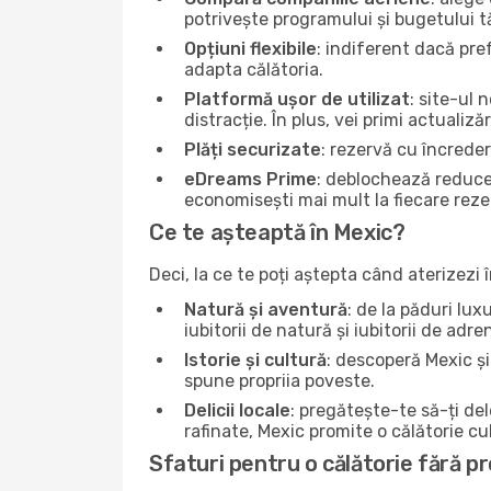
potrivește programului și bugetului t
Opțiuni flexibile
: indiferent dacă pre
adapta călătoria.
Platformă ușor de utilizat
: site-ul 
distracție. În plus, vei primi actualizăr
Plăți securizate
: rezervă cu încrede
eDreams Prime
: deblochează reduce
economisești mai mult la fiecare reze
Ce te așteaptă în Mexic?
Deci, la ce te poți aștepta când aterizezi
Natură și aventură
: de la păduri lu
iubitorii de natură și iubitorii de adr
Istorie și cultură
: descoperă Mexic și 
spune propriia poveste.
Delicii locale
: pregătește-te să-ți de
rafinate, Mexic promite o călătorie cu
Sfaturi pentru o călătorie fără p