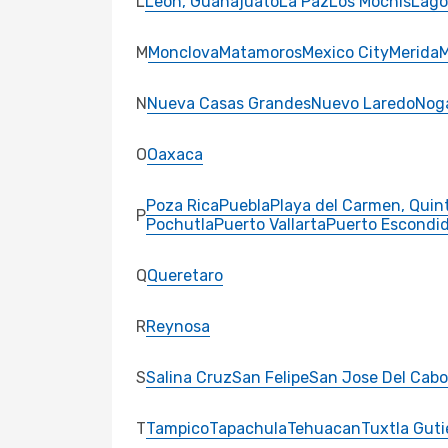
L
Leon, Guanajuato
La Paz
Los Mochis
Lago
M
Monclova
Matamoros
Mexico City
Merida
M
N
Nueva Casas Grandes
Nuevo Laredo
Nog
O
Oaxaca
Poza Rica
Puebla
Playa del Carmen, Quin
P
Pochutla
Puerto Vallarta
Puerto Escondi
Q
Queretaro
R
Reynosa
S
Salina Cruz
San Felipe
San Jose Del Cabo
T
Tampico
Tapachula
Tehuacan
Tuxtla Guti