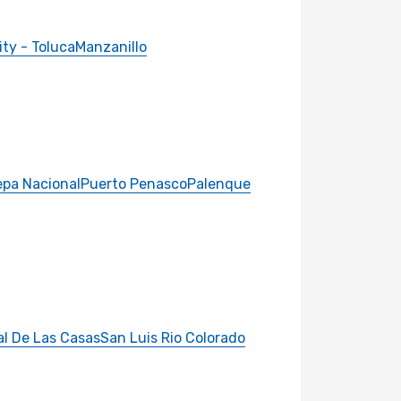
ity - Toluca
Manzanillo
epa Nacional
Puerto Penasco
Palenque
al De Las Casas
San Luis Rio Colorado