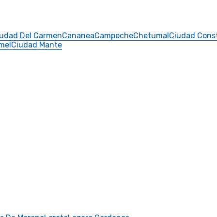
iudad Del Carmen
Cananea
Campeche
Chetumal
Ciudad Const
mel
Ciudad Mante