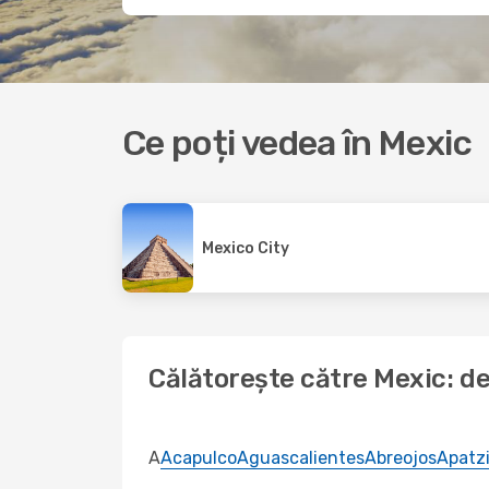
Ce poți vedea în Mexic
Mexico City
Călătorește către Mexic: des
A
Acapulco
Aguascalientes
Abreojos
Apatz