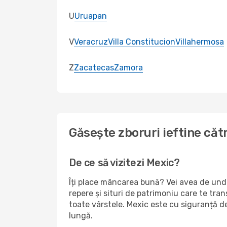
U
Uruapan
V
Veracruz
Villa Constitucion
Villahermosa
Z
Zacatecas
Zamora
Găsește zboruri ieftine că
De ce să vizitezi Mexic?
Îți place mâncarea bună? Vei avea de unde 
repere și situri de patrimoniu care te tran
toate vârstele. Mexic este cu siguranță de
lungă.