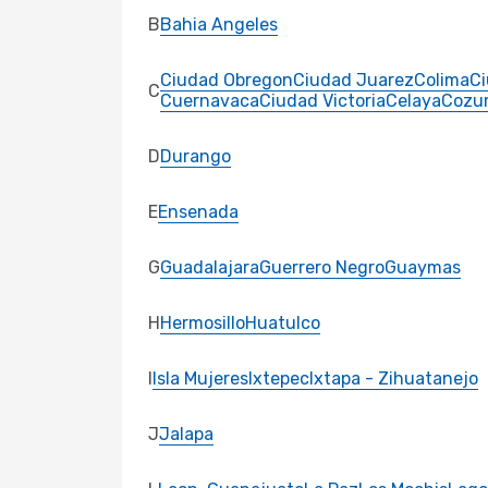
B
Bahia Angeles
Ciudad Obregon
Ciudad Juarez
Colima
C
C
Cuernavaca
Ciudad Victoria
Celaya
Cozu
D
Durango
E
Ensenada
G
Guadalajara
Guerrero Negro
Guaymas
H
Hermosillo
Huatulco
I
Isla Mujeres
Ixtepec
Ixtapa - Zihuatanejo
J
Jalapa