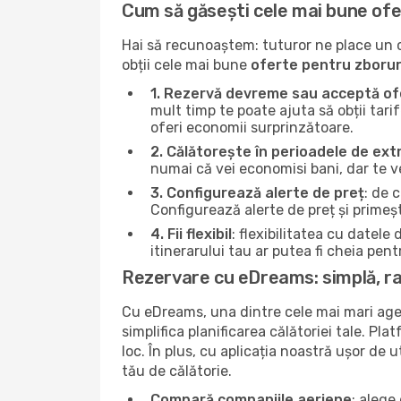
Cum să găsești cele mai bune ofe
Hai să recunoaștem: tuturor ne place un ch
obții cele mai bune
oferte pentru zborur
1. Rezervă devreme sau acceptă ofe
mult timp te poate ajuta să obții tarif
oferi economii surprinzătoare.
2. Călătorește în perioadele de ex
numai că vei economisi bani, dar te ve
3. Configurează alerte de preț
: de 
Configurează alerte de preț și primește
4. Fii flexibil
: flexibilitatea cu datel
itinerarului tau ar putea fi cheia pen
Rezervare cu eDreams: simplă, rap
Cu eDreams, una dintre cele mai mari agen
simplifica planificarea călătoriei tale. Pl
loc. În plus, cu aplicația noastră ușor de ut
tău de călătorie.
Compară companiile aeriene
: alege