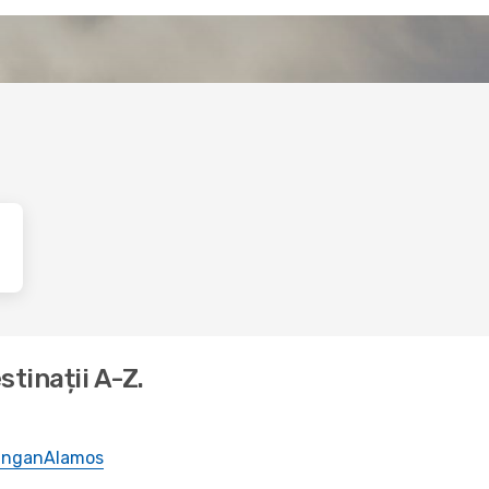
tinații A-Z.
ingan
Alamos