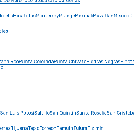
s De Moreno
Loreto
Lazaro Cardenas
orelia
Minatitlan
Monterrey
Mulege
Mexicali
Mazatlan
Mexico C
ales
tana Roo
Punta Colorada
Punta Chivato
Piedras Negras
Pinot
do
San Luis Potosi
Saltillo
San Quintin
Santa Rosalia
San Cristob
errez
Tijuana
Tepic
Torreon
Tamuin
Tulum
Tizimin