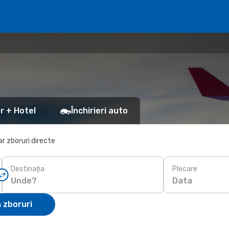
r + Hotel
Închirieri auto
r zboruri directe
Destinația
Plecare
Data
 zboruri