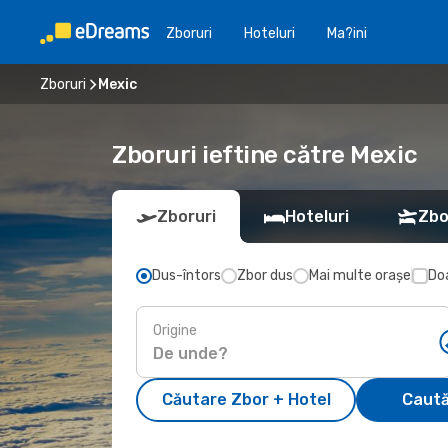
Zboruri
Hoteluri
Ma?ini
Zboruri
Mexic
Zboruri ieftine către Mexic
Zboruri
Hoteluri
Zbo
Dus-întors
Zbor dus
Mai multe orașe
Doa
Origine
Căutare Zbor + Hotel
Caută