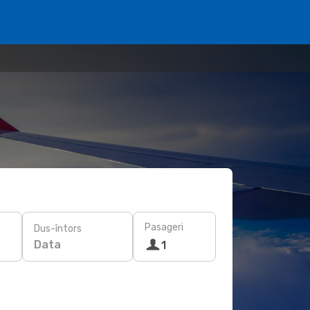
Pasageri
Dus-întors
Data
1