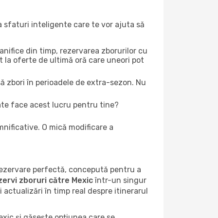
 sfaturi inteligente care te vor ajuta să
lanifice din timp, rezervarea zborurilor cu
nt la oferte de ultimă oră care uneori pot
 să zbori în perioadele de extra-sezon. Nu
te face acest lucru pentru tine?
mnificative. O mică modificare a
 rezervare perfectă, concepută pentru a
zervi zboruri către Mexic
într-un singur
i actualizări în timp real despre itinerarul
exic și găsește opțiunea care se