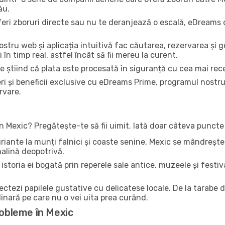
ău.
feri zboruri directe sau nu te deranjează o escală, eDreams 
nostru web și aplicația intuitivă fac căutarea, rezervarea și 
i în timp real, astfel încât să fii mereu la curent.
re știind că plata este procesată în siguranță cu cea mai rec
ri și beneficii exclusive cu eDreams Prime, programul nostr
rvare.
 în Mexic? Pregătește-te să fii uimit. Iată doar câteva punct
xuriante la munți falnici și coaste senine, Mexic se mândrește
enalină deopotrivă.
istoria ei bogată prin reperele sale antice, muzeele și festival
lectezi papilele gustative cu delicatese locale. De la tarabe
linară pe care nu o vei uita prea curând.
robleme în Mexic