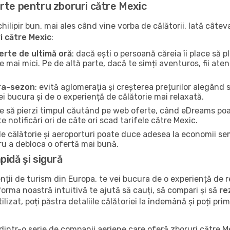
rte pentru zboruri către Mexic
ilipir bun, mai ales când vine vorba de călătorii. Iată câteva
i către Mexic
:
rte de ultimă oră
: dacă ești o persoană căreia îi place să p
e mai mici. Pe de altă parte, dacă te simți aventuros, fii ate
tra-sezon
: evită aglomerația și creșterea prețurilor alegând
i bucura și de o experiență de călătorie mai relaxată.
ce să pierzi timpul căutând pe web oferte, când eDreams poa
 notificări ori de câte ori scad tarifele către Mexic.
e de călătorie și aeroporturi poate duce adesea la economii se
tru a debloca o ofertă mai bună.
idă și sigură
ții de turism din Europa, te vei bucura de o experiență de
atforma noastră intuitivă te ajută să cauți, să compari și să
re
ilizat, poți păstra detaliile călătoriei la îndemână și poți prim
 dintr-o serie de companii aeriene care oferă zboruri către M