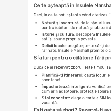
Ce te așteaptă în Insulele Marsha
Deci, la ce te poți aștepta când aterizezi
Natură și aventură
: de la păduri lux
pentru iubitorii de natură și iubitorii
Istorie și cultură
: descoperă Insulele 
sat își spune propriia poveste.
Delicii locale
: pregătește-te să-ți de
rafinate, Insulele Marshall promite o 
Sfaturi pentru o călătorie fără pr
După ce ai rezervat zborul, este timpul să
Planifică-ți itinerarul
: caută locurile
spontane!
Împachetează inteligent
: verifică 
cum ar fi adaptoare, protecție solară
Stai conectat
: alege o cartelă SIM 
vacanță.
Ești gata să zbori? Rezervă-ți av