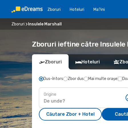
Zboruri
Hoteluri
Ma?ini
Zboruri
Insulele Marshall
Zboruri ieftine către Insulele
Zboruri
Hoteluri
Zbo
Dus-întors
Zbor dus
Mai multe orașe
Doa
Origine
Căutare Zbor + Hotel
Caută