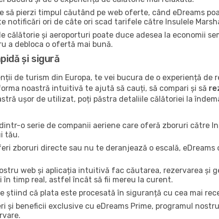
ce să pierzi timpul căutând pe web oferte, când eDreams poa
 notificări ori de câte ori scad tarifele către Insulele Marsha
e de călătorie și aeroporturi poate duce adesea la economii se
tru a debloca o ofertă mai bună.
idă și sigură
ții de turism din Europa, te vei bucura de o experiență de
atforma noastră intuitivă te ajută să cauți, să compari și să
re
stră ușor de utilizat, poți păstra detaliile călătoriei la îndem
 dintr-o serie de companii aeriene care oferă zboruri către I
i tău.
feri zboruri directe sau nu te deranjează o escală, eDreams 
nostru web și aplicația intuitivă fac căutarea, rezervarea și 
i în timp real, astfel încât să fii mereu la curent.
re știind că plata este procesată în siguranță cu cea mai rec
ri și beneficii exclusive cu eDreams Prime, programul nostr
rvare.