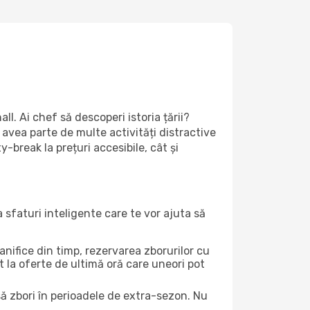
l. Ai chef să descoperi istoria țării?
i avea parte de multe activități distractive
-break la prețuri accesibile, cât și
 sfaturi inteligente care te vor ajuta să
lanifice din timp, rezervarea zborurilor cu
nt la oferte de ultimă oră care uneori pot
 să zbori în perioadele de extra-sezon. Nu