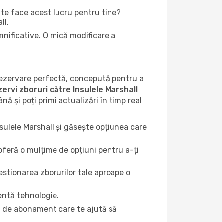
te face acest lucru pentru tine?
ll.
mnificative. O mică modificare a
 rezervare perfectă, concepută pentru a
zervi zboruri către Insulele Marshall
ână și poți primi actualizări în timp real
nsulele Marshall și găsește opțiunea care
oferă o mulțime de opțiuni pentru a-ți
gestionarea zborurilor tale aproape o
entă tehnologie.
u de abonament care te ajută să