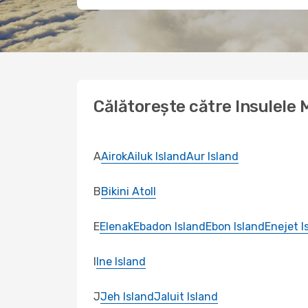
Călătorește către Insulele M
A
Airok
Ailuk Island
Aur Island
B
Bikini Atoll
E
Elenak
Ebadon Island
Ebon Island
Enejet I
I
Ine Island
J
Jeh Island
Jaluit Island