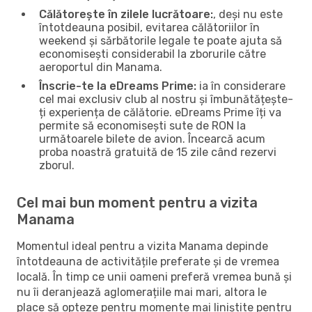
Călătorește în zilele lucrătoare:
, deși nu este
întotdeauna posibil, evitarea călătoriilor în
weekend și sărbătorile legale te poate ajuta să
economisești considerabil la zborurile către
aeroportul din Manama.
Înscrie-te la eDreams Prime:
ia în considerare
cel mai exclusiv club al nostru și îmbunătățește-
ți experiența de călătorie. eDreams Prime îți va
permite să economisești sute de RON la
următoarele bilete de avion. Încearcă acum
proba noastră gratuită de 15 zile când rezervi
zborul.
Cel mai bun moment pentru a vizita
Manama
Momentul ideal pentru a vizita Manama depinde
întotdeauna de activitățile preferate și de vremea
locală. În timp ce unii oameni preferă vremea bună și
nu îi deranjează aglomerațiile mai mari, altora le
place să opteze pentru momente mai liniștite pentru