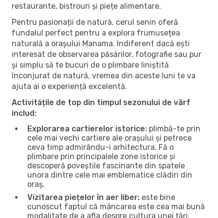
restaurante, bistrouri și piețe alimentare.
Pentru pasionații de natură, cerul senin oferă
fundalul perfect pentru a explora frumusețea
naturală a orașului Manama. Indiferent dacă ești
interesat de observarea păsărilor, fotografie sau pur
și simplu să te bucuri de o plimbare liniștită
înconjurat de natură, vremea din aceste luni te va
ajuta ai o experiență excelentă.
Activitățile de top din timpul sezonului de vârf
includ:
Explorarea cartierelor istorice:
plimbă-te prin
cele mai vechi cartiere ale orașului și petrece
ceva timp admirându-i arhitectura. Fă o
plimbare prin principalele zone istorice și
descoperă poveștile fascinante din spatele
unora dintre cele mai emblematice clădiri din
oraș.
Vizitarea piețelor în aer liber:
este bine
cunoscut faptul că mâncarea este cea mai bună
modalitate de a afla despre cultura unei țări.