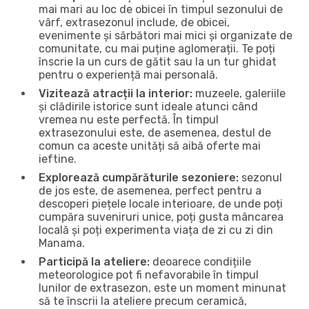
mai mari au loc de obicei în timpul sezonului de
vârf, extrasezonul include, de obicei,
evenimente și sărbători mai mici și organizate de
comunitate, cu mai puține aglomerații. Te poți
înscrie la un curs de gătit sau la un tur ghidat
pentru o experiență mai personală.
Vizitează atracții la interior:
muzeele, galeriile
și clădirile istorice sunt ideale atunci când
vremea nu este perfectă. În timpul
extrasezonului este, de asemenea, destul de
comun ca aceste unități să aibă oferte mai
ieftine.
Explorează cumpărăturile sezoniere:
sezonul
de jos este, de asemenea, perfect pentru a
descoperi piețele locale interioare, de unde poți
cumpăra suveniruri unice, poți gusta mâncarea
locală și poți experimenta viața de zi cu zi din
Manama.
Participă la ateliere:
deoarece condițiile
meteorologice pot fi nefavorabile în timpul
lunilor de extrasezon, este un moment minunat
să te înscrii la ateliere precum ceramică,