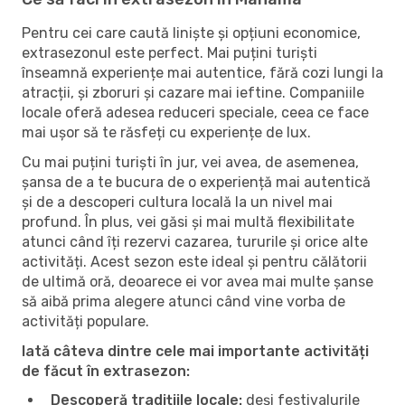
Pentru cei care caută liniște și opțiuni economice,
extrasezonul este perfect. Mai puțini turiști
înseamnă experiențe mai autentice, fără cozi lungi la
atracții, și zboruri și cazare mai ieftine. Companiile
locale oferă adesea reduceri speciale, ceea ce face
mai ușor să te răsfeți cu experiențe de lux.
Cu mai puțini turiști în jur, vei avea, de asemenea,
șansa de a te bucura de o experiență mai autentică
și de a descoperi cultura locală la un nivel mai
profund. În plus, vei găsi și mai multă flexibilitate
atunci când îți rezervi cazarea, tururile și orice alte
activități. Acest sezon este ideal și pentru călătorii
de ultimă oră, deoarece ei vor avea mai multe șanse
să aibă prima alegere atunci când vine vorba de
activități populare.
Iată câteva dintre cele mai importante activități
de făcut în extrasezon:
Descoperă tradițiile locale:
deși festivalurile