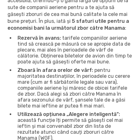
accesibilă, oferindu-ți o gamă largă de opțiuni de la
sute de companii aeriene pentru a te ajuta să
găsești zboruri de cea mai bună calitate la cele mai
bune prețuri. În plus, iată și
5 sfaturi utile pentru a
economisi bani la următorul zbor către Manama
:
Rezervă în avans:
tarifele companiilor aeriene
tind să crească pe măsură ce se apropie data de
plecare, mai ales în perioadele de vârf de
călătorie. Obținerea biletelor de avion din timp te
poate ajuta să găsești oferte mai bune.
Zboară în afara orelor de vârf:
pentru
majoritatea destinațiilor, în perioadele cu cerere
mare (cum ar fi sărbătorile legale sau vara),
companiile aeriene își măresc de obicei tarifele
de zbor. Dacă alegi să zbori către Manama în
afara sezonului de vârf, șansele tale de a găsi
bilete mai ieftine ar putea fi mai mari.
Utilizează opțiunea „Alegere inteligentă”:
această funcție îți permite să găsești cel mai
ieftin și mai convenabil zbor din lista de
rezultate atunci când cauți zboruri către
Manama (WGF).