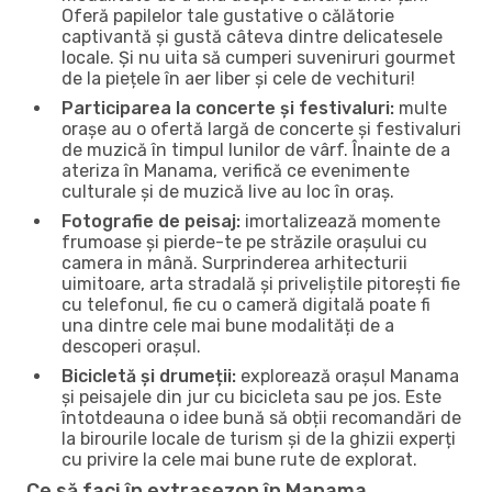
Oferă papilelor tale gustative o călătorie
captivantă și gustă câteva dintre delicatesele
locale. Și nu uita să cumperi suveniruri gourmet
de la piețele în aer liber și cele de vechituri!
Participarea la concerte și festivaluri:
multe
orașe au o ofertă largă de concerte și festivaluri
de muzică în timpul lunilor de vârf. Înainte de a
ateriza în Manama, verifică ce evenimente
culturale și de muzică live au loc în oraș.
Fotografie de peisaj:
imortalizează momente
frumoase și pierde-te pe străzile orașului cu
camera in mână. Surprinderea arhitecturii
uimitoare, arta stradală și priveliștile pitorești fie
cu telefonul, fie cu o cameră digitală poate fi
una dintre cele mai bune modalități de a
descoperi orașul.
Bicicletă și drumeții:
explorează orașul Manama
și peisajele din jur cu bicicleta sau pe jos. Este
întotdeauna o idee bună să obții recomandări de
la birourile locale de turism și de la ghizii experți
cu privire la cele mai bune rute de explorat.
Ce să faci în extrasezon în Manama