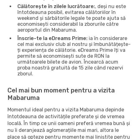
Călătorește în zilele lucrătoare:
, deși nu este
întotdeauna posibil, evitarea călătoriilor în
weekend și sărbătorile legale te poate ajuta să
economisești considerabil la zborurile către
aeroportul din Mabaruma.
Înscrie-te la eDreams Prime:
ia în considerare
cel mai exclusiv club al nostru și îmbunătățește-
ți experiența de călătorie. eDreams Prime îți va
permite să economisești sute de RON la
următoarele bilete de avion. Încearcă acum
proba noastră gratuită de 15 zile când rezervi
zborul.
Cel mai bun moment pentru a vizita
Mabaruma
Momentul ideal pentru a vizita Mabaruma depinde
întotdeauna de activitățile preferate și de vremea
locală. În timp ce unii oameni preferă vremea bună și
nu îi deranjează aglomerațiile mai mari, altora le
place să opteze pentru momente mai liniștite pentru