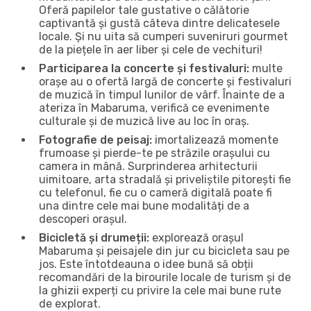
Oferă papilelor tale gustative o călătorie
captivantă și gustă câteva dintre delicatesele
locale. Și nu uita să cumperi suveniruri gourmet
de la piețele în aer liber și cele de vechituri!
Participarea la concerte și festivaluri:
multe
orașe au o ofertă largă de concerte și festivaluri
de muzică în timpul lunilor de vârf. Înainte de a
ateriza în Mabaruma, verifică ce evenimente
culturale și de muzică live au loc în oraș.
Fotografie de peisaj:
imortalizează momente
frumoase și pierde-te pe străzile orașului cu
camera in mână. Surprinderea arhitecturii
uimitoare, arta stradală și priveliștile pitorești fie
cu telefonul, fie cu o cameră digitală poate fi
una dintre cele mai bune modalități de a
descoperi orașul.
Bicicletă și drumeții:
explorează orașul
Mabaruma și peisajele din jur cu bicicleta sau pe
jos. Este întotdeauna o idee bună să obții
recomandări de la birourile locale de turism și de
la ghizii experți cu privire la cele mai bune rute
de explorat.