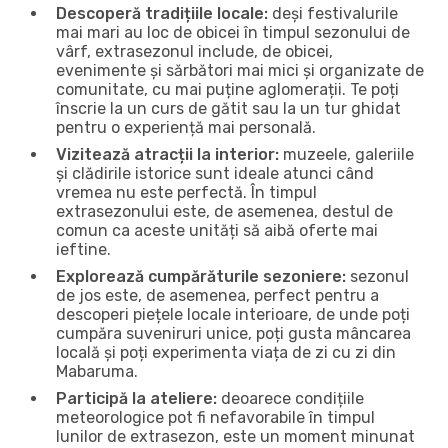
Descoperă tradițiile locale:
deși festivalurile
mai mari au loc de obicei în timpul sezonului de
vârf, extrasezonul include, de obicei,
evenimente și sărbători mai mici și organizate de
comunitate, cu mai puține aglomerații. Te poți
înscrie la un curs de gătit sau la un tur ghidat
pentru o experiență mai personală.
Vizitează atracții la interior:
muzeele, galeriile
și clădirile istorice sunt ideale atunci când
vremea nu este perfectă. În timpul
extrasezonului este, de asemenea, destul de
comun ca aceste unități să aibă oferte mai
ieftine.
Explorează cumpărăturile sezoniere:
sezonul
de jos este, de asemenea, perfect pentru a
descoperi piețele locale interioare, de unde poți
cumpăra suveniruri unice, poți gusta mâncarea
locală și poți experimenta viața de zi cu zi din
Mabaruma.
Participă la ateliere:
deoarece condițiile
meteorologice pot fi nefavorabile în timpul
lunilor de extrasezon, este un moment minunat