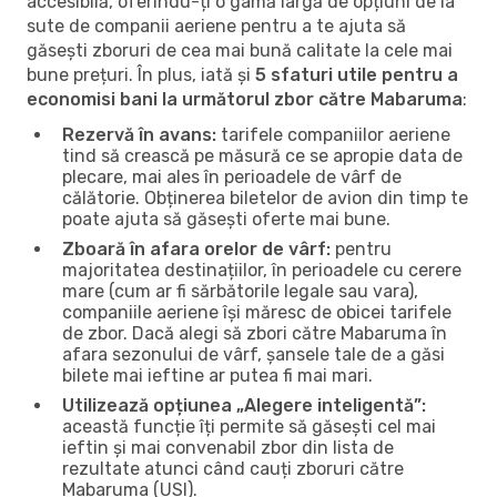
accesibilă, oferindu-ți o gamă largă de opțiuni de la
sute de companii aeriene pentru a te ajuta să
găsești zboruri de cea mai bună calitate la cele mai
bune prețuri. În plus, iată și
5 sfaturi utile pentru a
economisi bani la următorul zbor către Mabaruma
:
Rezervă în avans:
tarifele companiilor aeriene
tind să crească pe măsură ce se apropie data de
plecare, mai ales în perioadele de vârf de
călătorie. Obținerea biletelor de avion din timp te
poate ajuta să găsești oferte mai bune.
Zboară în afara orelor de vârf:
pentru
majoritatea destinațiilor, în perioadele cu cerere
mare (cum ar fi sărbătorile legale sau vara),
companiile aeriene își măresc de obicei tarifele
de zbor. Dacă alegi să zbori către Mabaruma în
afara sezonului de vârf, șansele tale de a găsi
bilete mai ieftine ar putea fi mai mari.
Utilizează opțiunea „Alegere inteligentă”:
această funcție îți permite să găsești cel mai
ieftin și mai convenabil zbor din lista de
rezultate atunci când cauți zboruri către
Mabaruma (USI).