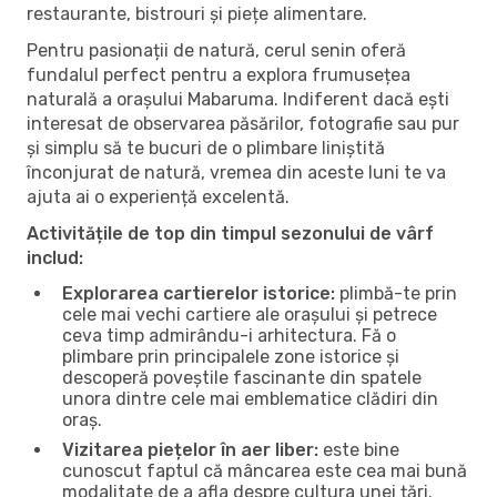
restaurante, bistrouri și piețe alimentare.
Pentru pasionații de natură, cerul senin oferă
fundalul perfect pentru a explora frumusețea
naturală a orașului Mabaruma. Indiferent dacă ești
interesat de observarea păsărilor, fotografie sau pur
și simplu să te bucuri de o plimbare liniștită
înconjurat de natură, vremea din aceste luni te va
ajuta ai o experiență excelentă.
Activitățile de top din timpul sezonului de vârf
includ:
Explorarea cartierelor istorice:
plimbă-te prin
cele mai vechi cartiere ale orașului și petrece
ceva timp admirându-i arhitectura. Fă o
plimbare prin principalele zone istorice și
descoperă poveștile fascinante din spatele
unora dintre cele mai emblematice clădiri din
oraș.
Vizitarea piețelor în aer liber:
este bine
cunoscut faptul că mâncarea este cea mai bună
modalitate de a afla despre cultura unei țări.