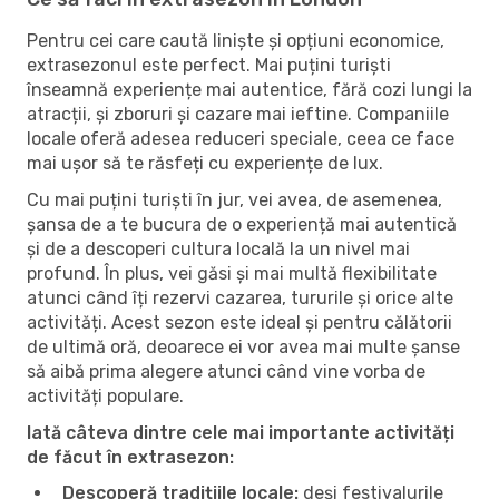
Pentru cei care caută liniște și opțiuni economice,
extrasezonul este perfect. Mai puțini turiști
înseamnă experiențe mai autentice, fără cozi lungi la
atracții, și zboruri și cazare mai ieftine. Companiile
locale oferă adesea reduceri speciale, ceea ce face
mai ușor să te răsfeți cu experiențe de lux.
Cu mai puțini turiști în jur, vei avea, de asemenea,
șansa de a te bucura de o experiență mai autentică
și de a descoperi cultura locală la un nivel mai
profund. În plus, vei găsi și mai multă flexibilitate
atunci când îți rezervi cazarea, tururile și orice alte
activități. Acest sezon este ideal și pentru călătorii
de ultimă oră, deoarece ei vor avea mai multe șanse
să aibă prima alegere atunci când vine vorba de
activități populare.
Iată câteva dintre cele mai importante activități
de făcut în extrasezon:
Descoperă tradițiile locale:
deși festivalurile