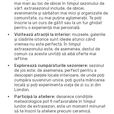
mai mari au loc de obicei în timpul sezonului de
vârf, extrasezonul include, de obicei,
evenimente și sărbători mai mici și organizate de
comunitate, cu mai puține aglomerații. Te poți
înscrie la un curs de gătit sau la un tur ghidat
pentru o experiență mai personală.
Vizitează atracții la interior:
muzeele, galeriile
și clădirile istorice sunt ideale atunci când
vremea nu este perfectă. În timpul
extrasezonului este, de asemenea, destul de
comun ca aceste unități să aibă oferte mai
ieftine.
Explorează cumpărăturile sezoniere:
sezonul
de jos este, de asemenea, perfect pentru a
descoperi piețele locale interioare, de unde poți
cumpăra suveniruri unice, poți gusta mâncarea
locală și poți experimenta viața de zi cu zi din
London.
Participă la ateliere:
deoarece condițiile
meteorologice pot fi nefavorabile în timpul
lunilor de extrasezon, este un moment minunat
să te înscrii la ateliere precum ceramică,