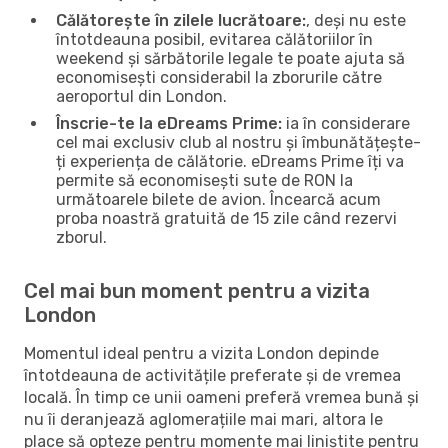
Călătorește în zilele lucrătoare:
, deși nu este
întotdeauna posibil, evitarea călătoriilor în
weekend și sărbătorile legale te poate ajuta să
economisești considerabil la zborurile către
aeroportul din London.
Înscrie-te la eDreams Prime:
ia în considerare
cel mai exclusiv club al nostru și îmbunătățește-
ți experiența de călătorie. eDreams Prime îți va
permite să economisești sute de RON la
următoarele bilete de avion. Încearcă acum
proba noastră gratuită de 15 zile când rezervi
zborul.
Cel mai bun moment pentru a vizita
London
Momentul ideal pentru a vizita London depinde
întotdeauna de activitățile preferate și de vremea
locală. În timp ce unii oameni preferă vremea bună și
nu îi deranjează aglomerațiile mai mari, altora le
place să opteze pentru momente mai liniștite pentru