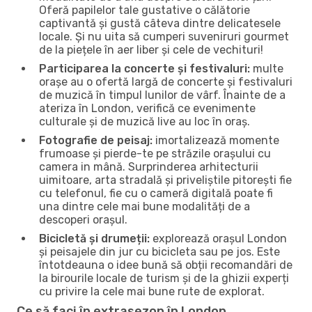
Oferă papilelor tale gustative o călătorie
captivantă și gustă câteva dintre delicatesele
locale. Și nu uita să cumperi suveniruri gourmet
de la piețele în aer liber și cele de vechituri!
Participarea la concerte și festivaluri:
multe
orașe au o ofertă largă de concerte și festivaluri
de muzică în timpul lunilor de vârf. Înainte de a
ateriza în London, verifică ce evenimente
culturale și de muzică live au loc în oraș.
Fotografie de peisaj:
imortalizează momente
frumoase și pierde-te pe străzile orașului cu
camera in mână. Surprinderea arhitecturii
uimitoare, arta stradală și priveliștile pitorești fie
cu telefonul, fie cu o cameră digitală poate fi
una dintre cele mai bune modalități de a
descoperi orașul.
Bicicletă și drumeții:
explorează orașul London
și peisajele din jur cu bicicleta sau pe jos. Este
întotdeauna o idee bună să obții recomandări de
la birourile locale de turism și de la ghizii experți
cu privire la cele mai bune rute de explorat.
Ce să faci în extrasezon în London