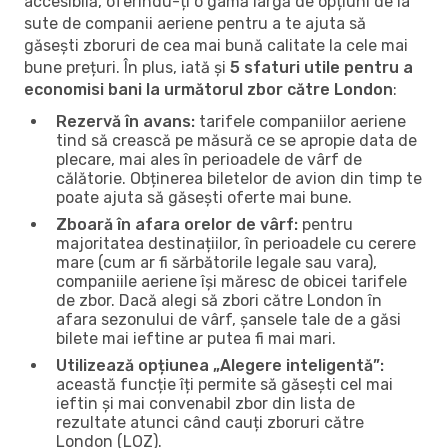
accesibilă, oferindu-ți o gamă largă de opțiuni de la
sute de companii aeriene pentru a te ajuta să
găsești zboruri de cea mai bună calitate la cele mai
bune prețuri. În plus, iată și
5 sfaturi utile pentru a
economisi bani la următorul zbor către London
:
Rezervă în avans:
tarifele companiilor aeriene
tind să crească pe măsură ce se apropie data de
plecare, mai ales în perioadele de vârf de
călătorie. Obținerea biletelor de avion din timp te
poate ajuta să găsești oferte mai bune.
Zboară în afara orelor de vârf:
pentru
majoritatea destinațiilor, în perioadele cu cerere
mare (cum ar fi sărbătorile legale sau vara),
companiile aeriene își măresc de obicei tarifele
de zbor. Dacă alegi să zbori către London în
afara sezonului de vârf, șansele tale de a găsi
bilete mai ieftine ar putea fi mai mari.
Utilizează opțiunea „Alegere inteligentă”:
această funcție îți permite să găsești cel mai
ieftin și mai convenabil zbor din lista de
rezultate atunci când cauți zboruri către
London (LOZ).