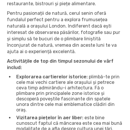
restaurante, bistrouri și piețe alimentare.
Pentru pasionații de natură, cerul senin oferă
fundalul perfect pentru a explora frumusețea
naturală a orașului London. Indiferent dacă ești
interesat de observarea păsărilor, fotografie sau pur
și simplu să te bucuri de o plimbare liniștită
înconjurat de natură, vremea din aceste luni te va
ajuta ai o experiență excelentă.
Activitățile de top din timpul sezonului de vârf
includ:
Explorarea cartierelor istorice:
plimbă-te prin
cele mai vechi cartiere ale orașului și petrece
ceva timp admirându-i arhitectura. Fă o
plimbare prin principalele zone istorice și
descoperă poveștile fascinante din spatele
unora dintre cele mai emblematice clădiri din
oraș.
Vizitarea piețelor în aer liber:
este bine
cunoscut faptul că mâncarea este cea mai bună
modalitate de a afla despre cultura unei țări.