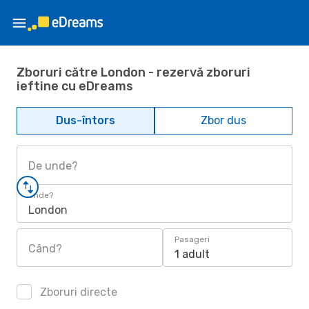
Zboruri către London - rezervă zboruri
ieftine cu eDreams
Dus-întors
Zbor dus
De unde?
Unde?
London
Pasageri
Când?
1 adult
Zboruri directe