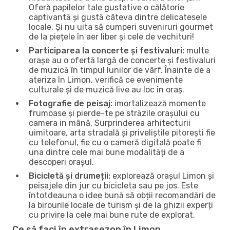
Oferă papilelor tale gustative o călătorie
captivantă și gustă câteva dintre delicatesele
locale. Și nu uita să cumperi suveniruri gourmet
de la piețele în aer liber și cele de vechituri!
Participarea la concerte și festivaluri:
multe
orașe au o ofertă largă de concerte și festivaluri
de muzică în timpul lunilor de vârf. Înainte de a
ateriza în Limon, verifică ce evenimente
culturale și de muzică live au loc în oraș.
Fotografie de peisaj:
imortalizează momente
frumoase și pierde-te pe străzile orașului cu
camera in mână. Surprinderea arhitecturii
uimitoare, arta stradală și priveliștile pitorești fie
cu telefonul, fie cu o cameră digitală poate fi
una dintre cele mai bune modalități de a
descoperi orașul.
Bicicletă și drumeții:
explorează orașul Limon și
peisajele din jur cu bicicleta sau pe jos. Este
întotdeauna o idee bună să obții recomandări de
la birourile locale de turism și de la ghizii experți
cu privire la cele mai bune rute de explorat.
Ce să faci în extrasezon în Limon