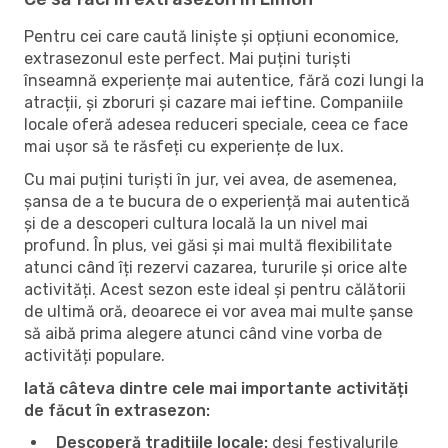
Pentru cei care caută liniște și opțiuni economice,
extrasezonul este perfect. Mai puțini turiști
înseamnă experiențe mai autentice, fără cozi lungi la
atracții, și zboruri și cazare mai ieftine. Companiile
locale oferă adesea reduceri speciale, ceea ce face
mai ușor să te răsfeți cu experiențe de lux.
Cu mai puțini turiști în jur, vei avea, de asemenea,
șansa de a te bucura de o experiență mai autentică
și de a descoperi cultura locală la un nivel mai
profund. În plus, vei găsi și mai multă flexibilitate
atunci când îți rezervi cazarea, tururile și orice alte
activități. Acest sezon este ideal și pentru călătorii
de ultimă oră, deoarece ei vor avea mai multe șanse
să aibă prima alegere atunci când vine vorba de
activități populare.
Iată câteva dintre cele mai importante activități
de făcut în extrasezon:
Descoperă tradițiile locale:
deși festivalurile