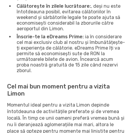
Călătorește în zilele lucrătoare:
, deși nu este
întotdeauna posibil, evitarea călătoriilor în
weekend și sărbătorile legale te poate ajuta să
economisești considerabil la zborurile către
aeroportul din Limon.
Înscrie-te la eDreams Prime:
ia în considerare
cel mai exclusiv club al nostru și îmbunătățește-
ți experiența de călătorie. eDreams Prime îți va
permite să economisești sute de RON la
următoarele bilete de avion. Încearcă acum
proba noastră gratuită de 15 zile când rezervi
zborul.
Cel mai bun moment pentru a vizita
Limon
Momentul ideal pentru a vizita Limon depinde
întotdeauna de activitățile preferate și de vremea
locală. În timp ce unii oameni preferă vremea bună și
nu îi deranjează aglomerațiile mai mari, altora le
place să opteze pentru momente mai liniștite pentru