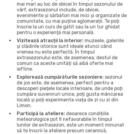
mai mari au loc de obicei în timpul sezonului de
vârf, extrasezonul include, de obicei,
evenimente și sărbători mai mici și organizate de
comunitate, cu mai puține aglomerații. Te poți
înscrie la un curs de gătit sau la un tur ghidat
pentru o experiență mai personală.
Vizitează atracții la interior:
muzeele, galeriile
și clădirile istorice sunt ideale atunci când
vremea nu este perfectă. În timpul
extrasezonului este, de asemenea, destul de
comun ca aceste unități să aibă oferte mai
ieftine.
Explorează cumpărăturile sezoniere:
sezonul
de jos este, de asemenea, perfect pentru a
descoperi piețele locale interioare, de unde poți
cumpăra suveniruri unice, poți gusta mâncarea
locală și poți experimenta viața de zi cu zi din
Limon.
Participă la ateliere:
deoarece condițiile
meteorologice pot fi nefavorabile în timpul
lunilor de extrasezon, este un moment minunat
să te înscrii la ateliere precum ceramică,