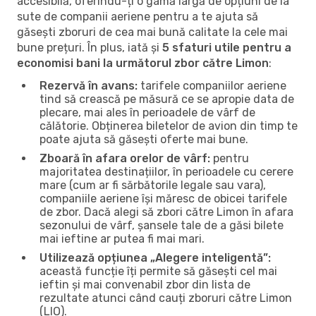
accesibilă, oferindu-ți o gamă largă de opțiuni de la
sute de companii aeriene pentru a te ajuta să
găsești zboruri de cea mai bună calitate la cele mai
bune prețuri. În plus, iată și
5 sfaturi utile pentru a
economisi bani la următorul zbor către Limon
:
Rezervă în avans:
tarifele companiilor aeriene
tind să crească pe măsură ce se apropie data de
plecare, mai ales în perioadele de vârf de
călătorie. Obținerea biletelor de avion din timp te
poate ajuta să găsești oferte mai bune.
Zboară în afara orelor de vârf:
pentru
majoritatea destinațiilor, în perioadele cu cerere
mare (cum ar fi sărbătorile legale sau vara),
companiile aeriene își măresc de obicei tarifele
de zbor. Dacă alegi să zbori către Limon în afara
sezonului de vârf, șansele tale de a găsi bilete
mai ieftine ar putea fi mai mari.
Utilizează opțiunea „Alegere inteligentă”:
această funcție îți permite să găsești cel mai
ieftin și mai convenabil zbor din lista de
rezultate atunci când cauți zboruri către Limon
(LIO).