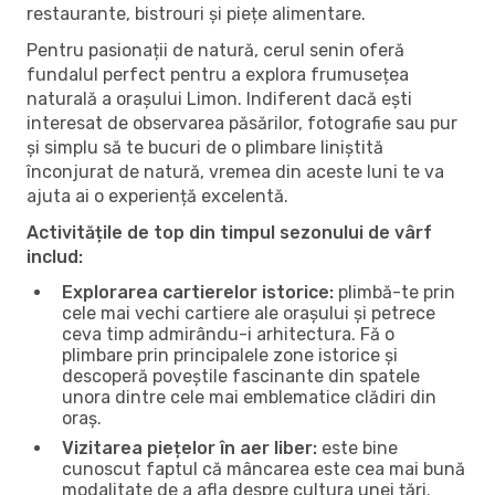
restaurante, bistrouri și piețe alimentare.
Pentru pasionații de natură, cerul senin oferă
fundalul perfect pentru a explora frumusețea
naturală a orașului Limon. Indiferent dacă ești
interesat de observarea păsărilor, fotografie sau pur
și simplu să te bucuri de o plimbare liniștită
înconjurat de natură, vremea din aceste luni te va
ajuta ai o experiență excelentă.
Activitățile de top din timpul sezonului de vârf
includ:
Explorarea cartierelor istorice:
plimbă-te prin
cele mai vechi cartiere ale orașului și petrece
ceva timp admirându-i arhitectura. Fă o
plimbare prin principalele zone istorice și
descoperă poveștile fascinante din spatele
unora dintre cele mai emblematice clădiri din
oraș.
Vizitarea piețelor în aer liber:
este bine
cunoscut faptul că mâncarea este cea mai bună
modalitate de a afla despre cultura unei țări.