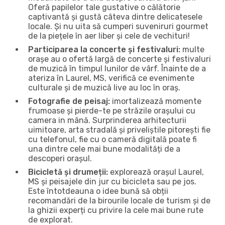
Oferă papilelor tale gustative o călătorie
captivantă și gustă câteva dintre delicatesele
locale. Și nu uita să cumperi suveniruri gourmet
de la piețele în aer liber și cele de vechituri!
Participarea la concerte și festivaluri:
multe
orașe au o ofertă largă de concerte și festivaluri
de muzică în timpul lunilor de vârf. Înainte de a
ateriza în Laurel, MS, verifică ce evenimente
culturale și de muzică live au loc în oraș.
Fotografie de peisaj:
imortalizează momente
frumoase și pierde-te pe străzile orașului cu
camera in mână. Surprinderea arhitecturii
uimitoare, arta stradală și priveliștile pitorești fie
cu telefonul, fie cu o cameră digitală poate fi
una dintre cele mai bune modalități de a
descoperi orașul.
Bicicletă și drumeții:
explorează orașul Laurel,
MS și peisajele din jur cu bicicleta sau pe jos.
Este întotdeauna o idee bună să obții
recomandări de la birourile locale de turism și de
la ghizii experți cu privire la cele mai bune rute
de explorat.