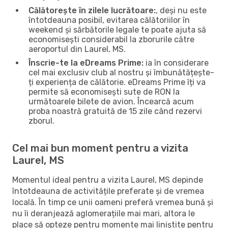
Călătorește în zilele lucrătoare:
, deși nu este
întotdeauna posibil, evitarea călătoriilor în
weekend și sărbătorile legale te poate ajuta să
economisești considerabil la zborurile către
aeroportul din Laurel, MS.
Înscrie-te la eDreams Prime:
ia în considerare
cel mai exclusiv club al nostru și îmbunătățește-
ți experiența de călătorie. eDreams Prime îți va
permite să economisești sute de RON la
următoarele bilete de avion. Încearcă acum
proba noastră gratuită de 15 zile când rezervi
zborul.
Cel mai bun moment pentru a vizita
Laurel, MS
Momentul ideal pentru a vizita Laurel, MS depinde
întotdeauna de activitățile preferate și de vremea
locală. În timp ce unii oameni preferă vremea bună și
nu îi deranjează aglomerațiile mai mari, altora le
place să opteze pentru momente mai liniștite pentru