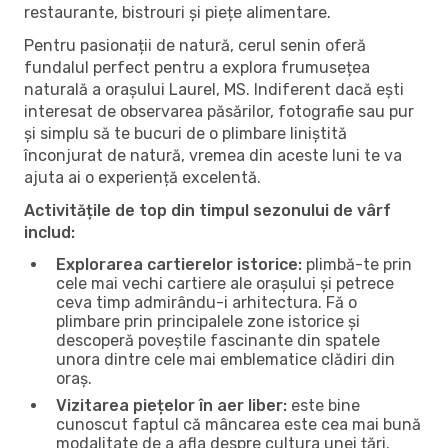
restaurante, bistrouri și piețe alimentare.
Pentru pasionații de natură, cerul senin oferă
fundalul perfect pentru a explora frumusețea
naturală a orașului Laurel, MS. Indiferent dacă ești
interesat de observarea păsărilor, fotografie sau pur
și simplu să te bucuri de o plimbare liniștită
înconjurat de natură, vremea din aceste luni te va
ajuta ai o experiență excelentă.
Activitățile de top din timpul sezonului de vârf
includ:
Explorarea cartierelor istorice:
plimbă-te prin
cele mai vechi cartiere ale orașului și petrece
ceva timp admirându-i arhitectura. Fă o
plimbare prin principalele zone istorice și
descoperă poveștile fascinante din spatele
unora dintre cele mai emblematice clădiri din
oraș.
Vizitarea piețelor în aer liber:
este bine
cunoscut faptul că mâncarea este cea mai bună
modalitate de a afla despre cultura unei țări.