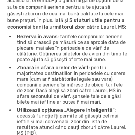
accesibilă, oferindu-ți o gamă largă de opțiuni de la
sute de companii aeriene pentru a te ajuta să
găsești zboruri de cea mai bună calitate la cele mai
bune prețuri. În plus, iată și
5 sfaturi utile pentru a
economisi bani la următorul zbor către Laurel, MS
:
Rezervă în avans:
tarifele companiilor aeriene
tind să crească pe măsură ce se apropie data de
plecare, mai ales în perioadele de vârf de
călătorie. Obținerea biletelor de avion din timp te
poate ajuta să găsești oferte mai bune.
Zboară în afara orelor de vârf:
pentru
majoritatea destinațiilor, în perioadele cu cerere
mare (cum ar fi sărbătorile legale sau vara),
companiile aeriene își măresc de obicei tarifele
de zbor. Dacă alegi să zbori către Laurel, MS în
afara sezonului de vârf, șansele tale de a găsi
bilete mai ieftine ar putea fi mai mari.
Utilizează opțiunea „Alegere inteligentă”:
această funcție îți permite să găsești cel mai
ieftin și mai convenabil zbor din lista de
rezultate atunci când cauți zboruri către Laurel,
MS (PIB).