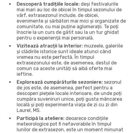
Descoperă tradițiile locale:
deși festivalurile
mai mari au loc de obicei în timpul sezonului de
vârf, extrasezonul include, de obicei,
evenimente și sărbători mai mici și organizate de
comunitate, cu mai puține aglomerații. Te poți
înscrie la un curs de gătit sau la un tur ghidat
pentru o experiență mai personală.
Vizitează atracții la interior:
muzeele, galeriile
și clădirile istorice sunt ideale atunci când
vremea nu este perfectă. În timpul
extrasezonului este, de asemenea, destul de
comun ca aceste unități să aibă oferte mai
ieftine.
Explorează cumpărăturile sezoniere:
sezonul
de jos este, de asemenea, perfect pentru a
descoperi piețele locale interioare, de unde poți
cumpăra suveniruri unice, poți gusta mâncarea
locală și poți experimenta viața de zi cu zi din
Laurel, MS.
Participă la ateliere:
deoarece condițiile
meteorologice pot fi nefavorabile în timpul
lunilor de extrasezon, este un moment minunat