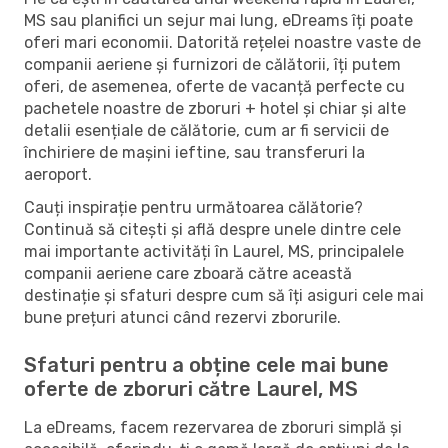
MS sau planifici un sejur mai lung, eDreams îți poate
oferi mari economii. Datorită rețelei noastre vaste de
companii aeriene și furnizori de călătorii, îți putem
oferi, de asemenea, oferte de vacanță perfecte cu
pachetele noastre de zboruri + hotel și chiar și alte
detalii esențiale de călătorie, cum ar fi servicii de
închiriere de mașini ieftine, sau transferuri la
aeroport.
Cauți inspirație pentru următoarea călătorie?
Continuă să citești și află despre unele dintre cele
mai importante activități în Laurel, MS, principalele
companii aeriene care zboară către această
destinație și sfaturi despre cum să îți asiguri cele mai
bune prețuri atunci când rezervi zborurile.
Sfaturi pentru a obține cele mai bune
oferte de zboruri către Laurel, MS
La eDreams, facem rezervarea de zboruri simplă și