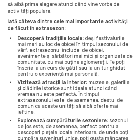
să aibă prima alegere atunci când vine vorba de
activități populare.
Iată câteva dintre cele mai importante activități
de făcut în extrasezon:
Descoperă tradițiile locale:
deși festivalurile
mai mari au loc de obicei în timpul sezonului de
vârf, extrasezonul include, de obicei,
evenimente și sărbători mai mici și organizate de
comunitate, cu mai puține aglomerații. Te poți
înscrie la un curs de gătit sau la un tur ghidat
pentru o experiență mai personală.
Vizitează atracții la interior:
muzeele, galeriile
și clădirile istorice sunt ideale atunci când
vremea nu este perfectă. În timpul
extrasezonului este, de asemenea, destul de
comun ca aceste unități să aibă oferte mai
ieftine.
Explorează cumpărăturile sezoniere:
sezonul
de jos este, de asemenea, perfect pentru a
descoperi piețele locale interioare, de unde poți
cumpăra suveniruri unice, poți gusta mâncarea