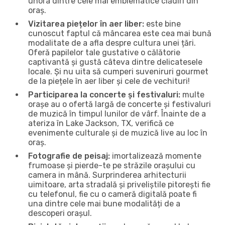
unora dintre cele mai emblematice clădiri din
oraș.
Vizitarea piețelor în aer liber:
este bine
cunoscut faptul că mâncarea este cea mai bună
modalitate de a afla despre cultura unei țări.
Oferă papilelor tale gustative o călătorie
captivantă și gustă câteva dintre delicatesele
locale. Și nu uita să cumperi suveniruri gourmet
de la piețele în aer liber și cele de vechituri!
Participarea la concerte și festivaluri:
multe
orașe au o ofertă largă de concerte și festivaluri
de muzică în timpul lunilor de vârf. Înainte de a
ateriza în Lake Jackson, TX, verifică ce
evenimente culturale și de muzică live au loc în
oraș.
Fotografie de peisaj:
imortalizează momente
frumoase și pierde-te pe străzile orașului cu
camera in mână. Surprinderea arhitecturii
uimitoare, arta stradală și priveliștile pitorești fie
cu telefonul, fie cu o cameră digitală poate fi
una dintre cele mai bune modalități de a
descoperi orașul.