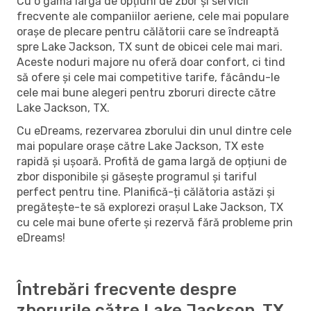
Cu o gamă largă de opțiuni de zbor și servicii
frecvente ale companiilor aeriene, cele mai populare
orașe de plecare pentru călătorii care se îndreaptă
spre Lake Jackson, TX sunt de obicei cele mai mari.
Aceste noduri majore nu oferă doar confort, ci tind
să ofere și cele mai competitive tarife, făcându-le
cele mai bune alegeri pentru zboruri directe către
Lake Jackson, TX.
Cu eDreams, rezervarea zborului din unul dintre cele
mai populare orașe către Lake Jackson, TX este
rapidă și ușoară. Profită de gama largă de opțiuni de
zbor disponibile și găsește programul și tariful
perfect pentru tine. Planifică-ți călătoria astăzi și
pregătește-te să explorezi orașul Lake Jackson, TX
cu cele mai bune oferte și rezervă fără probleme prin
eDreams!
Întrebări frecvente despre
zborurile către Lake Jackson, TX