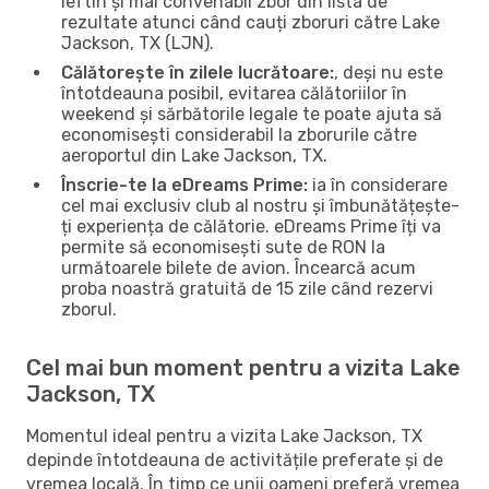
ieftin și mai convenabil zbor din lista de
rezultate atunci când cauți zboruri către Lake
Jackson, TX (LJN).
Călătorește în zilele lucrătoare:
, deși nu este
întotdeauna posibil, evitarea călătoriilor în
weekend și sărbătorile legale te poate ajuta să
economisești considerabil la zborurile către
aeroportul din Lake Jackson, TX.
Înscrie-te la eDreams Prime:
ia în considerare
cel mai exclusiv club al nostru și îmbunătățește-
ți experiența de călătorie. eDreams Prime îți va
permite să economisești sute de RON la
următoarele bilete de avion. Încearcă acum
proba noastră gratuită de 15 zile când rezervi
zborul.
Cel mai bun moment pentru a vizita Lake
Jackson, TX
Momentul ideal pentru a vizita Lake Jackson, TX
depinde întotdeauna de activitățile preferate și de
vremea locală. În timp ce unii oameni preferă vremea