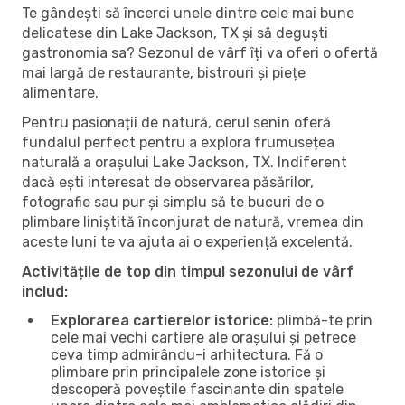
Te gândești să încerci unele dintre cele mai bune
delicatese din Lake Jackson, TX și să deguști
gastronomia sa? Sezonul de vârf îți va oferi o ofertă
mai largă de restaurante, bistrouri și piețe
alimentare.
Pentru pasionații de natură, cerul senin oferă
fundalul perfect pentru a explora frumusețea
naturală a orașului Lake Jackson, TX. Indiferent
dacă ești interesat de observarea păsărilor,
fotografie sau pur și simplu să te bucuri de o
plimbare liniștită înconjurat de natură, vremea din
aceste luni te va ajuta ai o experiență excelentă.
Activitățile de top din timpul sezonului de vârf
includ:
Explorarea cartierelor istorice:
plimbă-te prin
cele mai vechi cartiere ale orașului și petrece
ceva timp admirându-i arhitectura. Fă o
plimbare prin principalele zone istorice și
descoperă poveștile fascinante din spatele