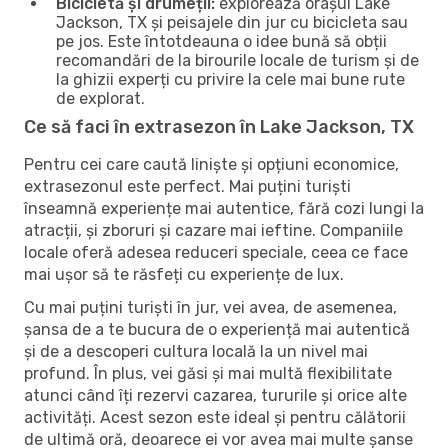
Bicicletă și drumeții:
explorează orașul Lake
Jackson, TX și peisajele din jur cu bicicleta sau
pe jos. Este întotdeauna o idee bună să obții
recomandări de la birourile locale de turism și de
la ghizii experți cu privire la cele mai bune rute
de explorat.
Ce să faci în extrasezon în Lake Jackson, TX
Pentru cei care caută liniște și opțiuni economice,
extrasezonul este perfect. Mai puțini turiști
înseamnă experiențe mai autentice, fără cozi lungi la
atracții, și zboruri și cazare mai ieftine. Companiile
locale oferă adesea reduceri speciale, ceea ce face
mai ușor să te răsfeți cu experiențe de lux.
Cu mai puțini turiști în jur, vei avea, de asemenea,
șansa de a te bucura de o experiență mai autentică
și de a descoperi cultura locală la un nivel mai
profund. În plus, vei găsi și mai multă flexibilitate
atunci când îți rezervi cazarea, tururile și orice alte
activități. Acest sezon este ideal și pentru călătorii
de ultimă oră, deoarece ei vor avea mai multe șanse