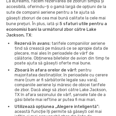
La eDreams, facem rezervarea de zboruri simplă și
accesibilă, oferindu-ți o gamă largă de opțiuni de la
sute de companii aeriene pentru a te ajuta să
găsești zboruri de cea mai bună calitate la cele mai
bune prețuri. În plus, iată și
5 sfaturi utile pentru a
economisi bani la următorul zbor către Lake
Jackson, TX
:
Rezervă în avans:
tarifele companiilor aeriene
tind să crească pe măsură ce se apropie data de
plecare, mai ales în perioadele de vârf de
călătorie. Obținerea biletelor de avion din timp te
poate ajuta să găsești oferte mai bune.
Zboară în afara orelor de vârf:
pentru
majoritatea destinațiilor, în perioadele cu cerere
mare (cum ar fi sărbătorile legale sau vara),
companiile aeriene își măresc de obicei tarifele
de zbor. Dacă alegi să zbori către Lake Jackson,
TX în afara sezonului de vârf, șansele tale de a
găsi bilete mai ieftine ar putea fi mai mari.
Utilizează opțiunea „Alegere inteligentă”:
această funcție îți permite să găsești cel mai