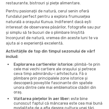
restaurante, bistrouri și piețe alimentare.
Pentru pasionații de natură, cerul senin oferă
fundalul perfect pentru a explora frumusețea
naturală a orașului Kunua. Indiferent dacă ești
interesat de observarea păsărilor, fotografie sau pur
și simplu să te bucuri de o plimbare liniștită
înconjurat de natură, vremea din aceste luni te va
ajuta ai o experiență excelentă.
Activitățile de top din timpul sezonului de vârf
includ:
Explorarea cartierelor istorice:
plimbă-te prin
cele mai vechi cartiere ale orașului și petrece
ceva timp admirându-i arhitectura. Fă o
plimbare prin principalele zone istorice și
descoperă poveștile fascinante din spatele
unora dintre cele mai emblematice clădiri din
oraș.
Vizitarea piețelor în aer liber:
este bine
cunoscut faptul că mâncarea este cea mai bună
modalitate de a afla despre cultura unei țări.