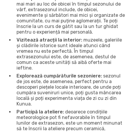
mai mari au loc de obicei în timpul sezonului de
vârf, extrasezonul include, de obicei,
evenimente și sărbători mai mici și organizate de
comunitate, cu mai puține aglomerații. Te poți
înscrie la un curs de gătit sau la un tur ghidat
pentru o experiență mai personală.
Vizitează atracții la interior:
muzeele, galeriile
și clădirile istorice sunt ideale atunci când
vremea nu este perfectă. În timpul
extrasezonului este, de asemenea, destul de
comun ca aceste unități să aibă oferte mai
ieftine.
Explorează cumpărăturile sezoniere:
sezonul
de jos este, de asemenea, perfect pentru a
descoperi piețele locale interioare, de unde poți
cumpăra suveniruri unice, poți gusta mâncarea
locală și poți experimenta viața de zi cu zi din
Kunua.
Participă la ateliere:
deoarece condițiile
meteorologice pot fi nefavorabile în timpul
lunilor de extrasezon, este un moment minunat
să te înscrii la ateliere precum ceramică,