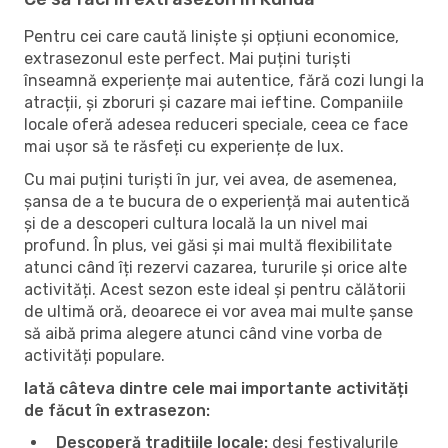
Pentru cei care caută liniște și opțiuni economice,
extrasezonul este perfect. Mai puțini turiști
înseamnă experiențe mai autentice, fără cozi lungi la
atracții, și zboruri și cazare mai ieftine. Companiile
locale oferă adesea reduceri speciale, ceea ce face
mai ușor să te răsfeți cu experiențe de lux.
Cu mai puțini turiști în jur, vei avea, de asemenea,
șansa de a te bucura de o experiență mai autentică
și de a descoperi cultura locală la un nivel mai
profund. În plus, vei găsi și mai multă flexibilitate
atunci când îți rezervi cazarea, tururile și orice alte
activități. Acest sezon este ideal și pentru călătorii
de ultimă oră, deoarece ei vor avea mai multe șanse
să aibă prima alegere atunci când vine vorba de
activități populare.
Iată câteva dintre cele mai importante activități
de făcut în extrasezon:
Descoperă tradițiile locale:
deși festivalurile