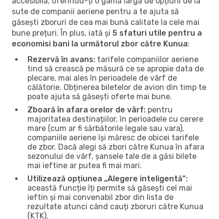
accesibilă, oferindu-ți o gamă largă de opțiuni de la
sute de companii aeriene pentru a te ajuta să
găsești zboruri de cea mai bună calitate la cele mai
bune prețuri. În plus, iată și
5 sfaturi utile pentru a
economisi bani la următorul zbor către Kunua
:
Rezervă în avans:
tarifele companiilor aeriene
tind să crească pe măsură ce se apropie data de
plecare, mai ales în perioadele de vârf de
călătorie. Obținerea biletelor de avion din timp te
poate ajuta să găsești oferte mai bune.
Zboară în afara orelor de vârf:
pentru
majoritatea destinațiilor, în perioadele cu cerere
mare (cum ar fi sărbătorile legale sau vara),
companiile aeriene își măresc de obicei tarifele
de zbor. Dacă alegi să zbori către Kunua în afara
sezonului de vârf, șansele tale de a găsi bilete
mai ieftine ar putea fi mai mari.
Utilizează opțiunea „Alegere inteligentă”:
această funcție îți permite să găsești cel mai
ieftin și mai convenabil zbor din lista de
rezultate atunci când cauți zboruri către Kunua
(KTK).