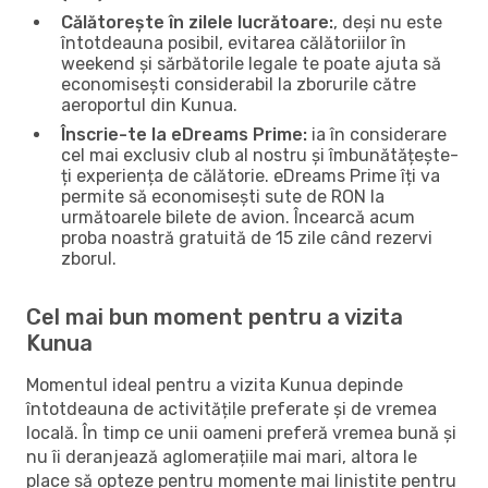
Călătorește în zilele lucrătoare:
, deși nu este
întotdeauna posibil, evitarea călătoriilor în
weekend și sărbătorile legale te poate ajuta să
economisești considerabil la zborurile către
aeroportul din Kunua.
Înscrie-te la eDreams Prime:
ia în considerare
cel mai exclusiv club al nostru și îmbunătățește-
ți experiența de călătorie. eDreams Prime îți va
permite să economisești sute de RON la
următoarele bilete de avion. Încearcă acum
proba noastră gratuită de 15 zile când rezervi
zborul.
Cel mai bun moment pentru a vizita
Kunua
Momentul ideal pentru a vizita Kunua depinde
întotdeauna de activitățile preferate și de vremea
locală. În timp ce unii oameni preferă vremea bună și
nu îi deranjează aglomerațiile mai mari, altora le
place să opteze pentru momente mai liniștite pentru