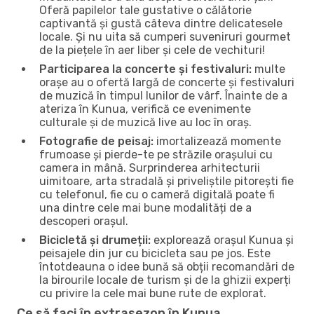
Oferă papilelor tale gustative o călătorie
captivantă și gustă câteva dintre delicatesele
locale. Și nu uita să cumperi suveniruri gourmet
de la piețele în aer liber și cele de vechituri!
Participarea la concerte și festivaluri:
multe
orașe au o ofertă largă de concerte și festivaluri
de muzică în timpul lunilor de vârf. Înainte de a
ateriza în Kunua, verifică ce evenimente
culturale și de muzică live au loc în oraș.
Fotografie de peisaj:
imortalizează momente
frumoase și pierde-te pe străzile orașului cu
camera in mână. Surprinderea arhitecturii
uimitoare, arta stradală și priveliștile pitorești fie
cu telefonul, fie cu o cameră digitală poate fi
una dintre cele mai bune modalități de a
descoperi orașul.
Bicicletă și drumeții:
explorează orașul Kunua și
peisajele din jur cu bicicleta sau pe jos. Este
întotdeauna o idee bună să obții recomandări de
la birourile locale de turism și de la ghizii experți
cu privire la cele mai bune rute de explorat.
Ce să faci în extrasezon în Kunua