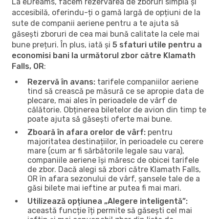
La eDreams, facem rezervarea de zboruri simplă și
accesibilă, oferindu-ți o gamă largă de opțiuni de la
sute de companii aeriene pentru a te ajuta să
găsești zboruri de cea mai bună calitate la cele mai
bune prețuri. În plus, iată și
5 sfaturi utile pentru a
economisi bani la următorul zbor către Klamath
Falls, OR
:
Rezervă în avans:
tarifele companiilor aeriene
tind să crească pe măsură ce se apropie data de
plecare, mai ales în perioadele de vârf de
călătorie. Obținerea biletelor de avion din timp te
poate ajuta să găsești oferte mai bune.
Zboară în afara orelor de vârf:
pentru
majoritatea destinațiilor, în perioadele cu cerere
mare (cum ar fi sărbătorile legale sau vara),
companiile aeriene își măresc de obicei tarifele
de zbor. Dacă alegi să zbori către Klamath Falls,
OR în afara sezonului de vârf, șansele tale de a
găsi bilete mai ieftine ar putea fi mai mari.
Utilizează opțiunea „Alegere inteligentă”:
această funcție îți permite să găsești cel mai