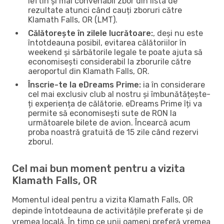
ieftin și mai convenabil zbor din lista de
rezultate atunci când cauți zboruri către
Klamath Falls, OR (LMT).
Călătorește în zilele lucrătoare:
, deși nu este
întotdeauna posibil, evitarea călătoriilor în
weekend și sărbătorile legale te poate ajuta să
economisești considerabil la zborurile către
aeroportul din Klamath Falls, OR.
Înscrie-te la eDreams Prime:
ia în considerare
cel mai exclusiv club al nostru și îmbunătățește-
ți experiența de călătorie. eDreams Prime îți va
permite să economisești sute de RON la
următoarele bilete de avion. Încearcă acum
proba noastră gratuită de 15 zile când rezervi
zborul.
Cel mai bun moment pentru a vizita
Klamath Falls, OR
Momentul ideal pentru a vizita Klamath Falls, OR
depinde întotdeauna de activitățile preferate și de
vremea locală. În timp ce unii oameni preferă vremea