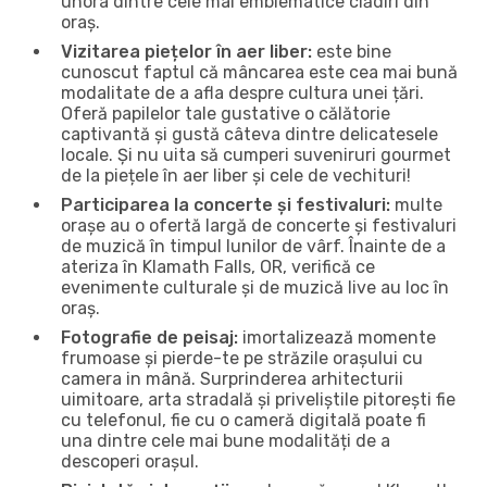
unora dintre cele mai emblematice clădiri din
oraș.
Vizitarea piețelor în aer liber:
este bine
cunoscut faptul că mâncarea este cea mai bună
modalitate de a afla despre cultura unei țări.
Oferă papilelor tale gustative o călătorie
captivantă și gustă câteva dintre delicatesele
locale. Și nu uita să cumperi suveniruri gourmet
de la piețele în aer liber și cele de vechituri!
Participarea la concerte și festivaluri:
multe
orașe au o ofertă largă de concerte și festivaluri
de muzică în timpul lunilor de vârf. Înainte de a
ateriza în Klamath Falls, OR, verifică ce
evenimente culturale și de muzică live au loc în
oraș.
Fotografie de peisaj:
imortalizează momente
frumoase și pierde-te pe străzile orașului cu
camera in mână. Surprinderea arhitecturii
uimitoare, arta stradală și priveliștile pitorești fie
cu telefonul, fie cu o cameră digitală poate fi
una dintre cele mai bune modalități de a
descoperi orașul.