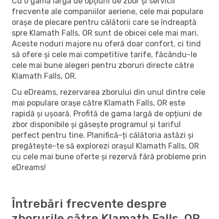
Cu o gamă largă de opțiuni de zbor și servicii
frecvente ale companiilor aeriene, cele mai populare
orașe de plecare pentru călătorii care se îndreaptă
spre Klamath Falls, OR sunt de obicei cele mai mari.
Aceste noduri majore nu oferă doar confort, ci tind
să ofere și cele mai competitive tarife, făcându-le
cele mai bune alegeri pentru zboruri directe către
Klamath Falls, OR.
Cu eDreams, rezervarea zborului din unul dintre cele
mai populare orașe către Klamath Falls, OR este
rapidă și ușoară. Profită de gama largă de opțiuni de
zbor disponibile și găsește programul și tariful
perfect pentru tine. Planifică-ți călătoria astăzi și
pregătește-te să explorezi orașul Klamath Falls, OR
cu cele mai bune oferte și rezervă fără probleme prin
eDreams!
Întrebări frecvente despre
zborurile către Klamath Falls, OR