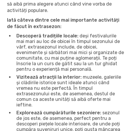
să aibă prima alegere atunci când vine vorba de
activități populare.
Iată câteva dintre cele mai importante activități
de făcut în extrasezon:
Descoperă tradițiile locale:
deși festivalurile
mai mari au loc de obicei în timpul sezonului de
vârf, extrasezonul include, de obicei,
evenimente și sărbători mai mici și organizate de
comunitate, cu mai puține aglomerații. Te poți
înscrie la un curs de gătit sau la un tur ghidat
pentru o experiență mai personală.
Vizitează atracții la interior:
muzeele, galeriile
și clădirile istorice sunt ideale atunci când
vremea nu este perfectă. În timpul
extrasezonului este, de asemenea, destul de
comun ca aceste unități să aibă oferte mai
ieftine.
Explorează cumpărăturile sezoniere:
sezonul
de jos este, de asemenea, perfect pentru a
descoperi piețele locale interioare, de unde poți
cumpăra suveniruri unice, poți gusta mâncarea