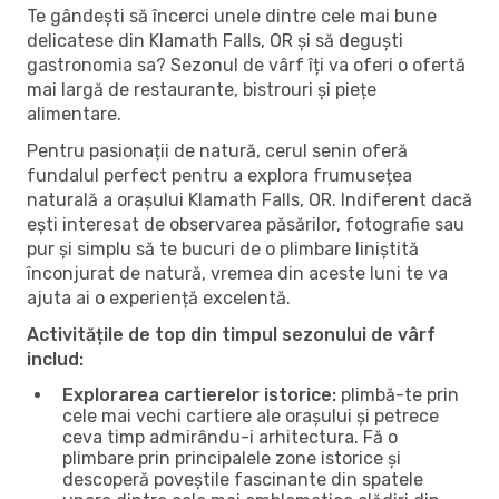
Te gândești să încerci unele dintre cele mai bune
delicatese din Klamath Falls, OR și să deguști
gastronomia sa? Sezonul de vârf îți va oferi o ofertă
mai largă de restaurante, bistrouri și piețe
alimentare.
Pentru pasionații de natură, cerul senin oferă
fundalul perfect pentru a explora frumusețea
naturală a orașului Klamath Falls, OR. Indiferent dacă
ești interesat de observarea păsărilor, fotografie sau
pur și simplu să te bucuri de o plimbare liniștită
înconjurat de natură, vremea din aceste luni te va
ajuta ai o experiență excelentă.
Activitățile de top din timpul sezonului de vârf
includ:
Explorarea cartierelor istorice:
plimbă-te prin
cele mai vechi cartiere ale orașului și petrece
ceva timp admirându-i arhitectura. Fă o
plimbare prin principalele zone istorice și
descoperă poveștile fascinante din spatele