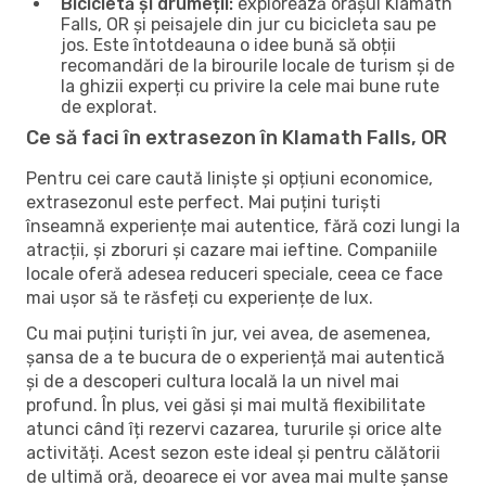
Bicicletă și drumeții:
explorează orașul Klamath
Falls, OR și peisajele din jur cu bicicleta sau pe
jos. Este întotdeauna o idee bună să obții
recomandări de la birourile locale de turism și de
la ghizii experți cu privire la cele mai bune rute
de explorat.
Ce să faci în extrasezon în Klamath Falls, OR
Pentru cei care caută liniște și opțiuni economice,
extrasezonul este perfect. Mai puțini turiști
înseamnă experiențe mai autentice, fără cozi lungi la
atracții, și zboruri și cazare mai ieftine. Companiile
locale oferă adesea reduceri speciale, ceea ce face
mai ușor să te răsfeți cu experiențe de lux.
Cu mai puțini turiști în jur, vei avea, de asemenea,
șansa de a te bucura de o experiență mai autentică
și de a descoperi cultura locală la un nivel mai
profund. În plus, vei găsi și mai multă flexibilitate
atunci când îți rezervi cazarea, tururile și orice alte
activități. Acest sezon este ideal și pentru călătorii
de ultimă oră, deoarece ei vor avea mai multe șanse