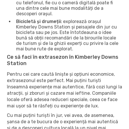
cu telefonul, fie cu o cameră digitală poate fi
una dintre cele mai bune modalități de a
descoperi orașul.
Bicicletă și drumeții:
explorează orașul
Kimberley Downs Station și peisajele din jur cu
bicicleta sau pe jos. Este întotdeauna o idee
bună să obții recomandări de la birourile locale
de turism și de la ghizii experți cu privire la cele
mai bune rute de explorat.
Ce să faci în extrasezon în Kimberley Downs
Station
Pentru cei care caută liniște și opțiuni economice,
extrasezonul este perfect. Mai puțini turiști
înseamnă experiențe mai autentice, fără cozi lungi la
atracții, și zboruri și cazare mai ieftine. Companiile
locale oferă adesea reduceri speciale, ceea ce face
mai ușor să te răsfeți cu experiențe de lux.
Cu mai puțini turiști în jur, vei avea, de asemenea,
șansa de a te bucura de o experiență mai autentică
și de a descoperi cultura locală la un nivel mai