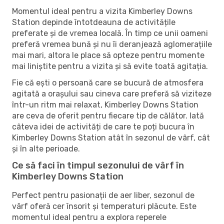
Momentul ideal pentru a vizita Kimberley Downs
Station depinde întotdeauna de activitățile
preferate și de vremea locală. În timp ce unii oameni
preferă vremea bună și nu îi deranjează aglomerațiile
mai mari, altora le place să opteze pentru momente
mai liniștite pentru a vizita și să evite toată agitația.
Fie că ești o persoană care se bucură de atmosfera
agitată a orașului sau cineva care preferă să viziteze
într-un ritm mai relaxat, Kimberley Downs Station
are ceva de oferit pentru fiecare tip de călător. Iată
câteva idei de activități de care te poți bucura în
Kimberley Downs Station atât în ​​sezonul de vârf, cât
și în alte perioade.
Ce să faci în timpul sezonului de vârf în
Kimberley Downs Station
Perfect pentru pasionații de aer liber, sezonul de
vârf oferă cer însorit și temperaturi plăcute. Este
momentul ideal pentru a explora reperele