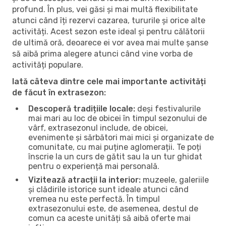
profund. În plus, vei găsi și mai multă flexibilitate
atunci când îți rezervi cazarea, tururile și orice alte
activități. Acest sezon este ideal și pentru călătorii
de ultimă oră, deoarece ei vor avea mai multe șanse
să aibă prima alegere atunci când vine vorba de
activități populare.
Iată câteva dintre cele mai importante activități
de făcut în extrasezon:
Descoperă tradițiile locale:
deși festivalurile
mai mari au loc de obicei în timpul sezonului de
vârf, extrasezonul include, de obicei,
evenimente și sărbători mai mici și organizate de
comunitate, cu mai puține aglomerații. Te poți
înscrie la un curs de gătit sau la un tur ghidat
pentru o experiență mai personală.
Vizitează atracții la interior:
muzeele, galeriile
și clădirile istorice sunt ideale atunci când
vremea nu este perfectă. În timpul
extrasezonului este, de asemenea, destul de
comun ca aceste unități să aibă oferte mai