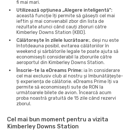
fi mai mari.
Utilizează opțiunea „Alegere inteligentă”:
această funcție îți permite să găsești cel mai
ieftin și mai convenabil zbor din lista de
rezultate atunci când cauți zboruri către
Kimberley Downs Station (KBD).
Călătorește în zilele lucrătoare:
, deși nu este
întotdeauna posibil, evitarea călătoriilor în
weekend și sărbătorile legale te poate ajuta să
economisești considerabil la zborurile către
aeroportul din Kimberley Downs Station.
Înscrie-te la eDreams Prime:
ia în considerare
cel mai exclusiv club al nostru și îmbunătățește-
ți experiența de călătorie. eDreams Prime îți va
permite să economisești sute de RON la
următoarele bilete de avion. Încearcă acum
proba noastră gratuită de 15 zile când rezervi
zborul.
Cel mai bun moment pentru a vizita
Kimberley Downs Station