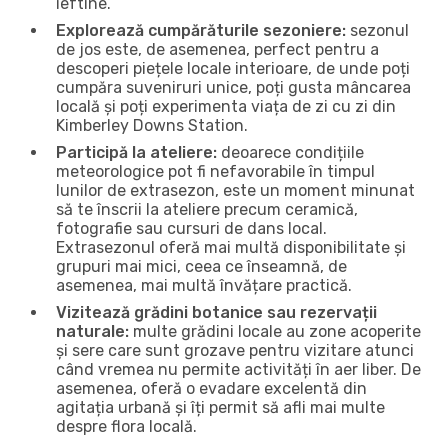
ieftine.
Explorează cumpărăturile sezoniere:
sezonul
de jos este, de asemenea, perfect pentru a
descoperi piețele locale interioare, de unde poți
cumpăra suveniruri unice, poți gusta mâncarea
locală și poți experimenta viața de zi cu zi din
Kimberley Downs Station.
Participă la ateliere:
deoarece condițiile
meteorologice pot fi nefavorabile în timpul
lunilor de extrasezon, este un moment minunat
să te înscrii la ateliere precum ceramică,
fotografie sau cursuri de dans local.
Extrasezonul oferă mai multă disponibilitate și
grupuri mai mici, ceea ce înseamnă, de
asemenea, mai multă învățare practică.
Vizitează grădini botanice sau rezervații
naturale:
multe grădini locale au zone acoperite
și sere care sunt grozave pentru vizitare atunci
când vremea nu permite activități în aer liber. De
asemenea, oferă o evadare excelentă din
agitația urbană și îți permit să afli mai multe
despre flora locală.