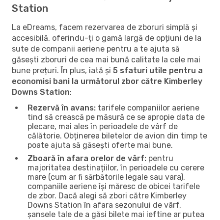
Station
La eDreams, facem rezervarea de zboruri simplă și
accesibilă, oferindu-ți o gamă largă de opțiuni de la
sute de companii aeriene pentru a te ajuta să
găsești zboruri de cea mai bună calitate la cele mai
bune prețuri. În plus, iată și
5 sfaturi utile pentru a
economisi bani la următorul zbor către Kimberley
Downs Station
:
Rezervă în avans:
tarifele companiilor aeriene
tind să crească pe măsură ce se apropie data de
plecare, mai ales în perioadele de vârf de
călătorie. Obținerea biletelor de avion din timp te
poate ajuta să găsești oferte mai bune.
Zboară în afara orelor de vârf:
pentru
majoritatea destinațiilor, în perioadele cu cerere
mare (cum ar fi sărbătorile legale sau vara),
companiile aeriene își măresc de obicei tarifele
de zbor. Dacă alegi să zbori către Kimberley
Downs Station în afara sezonului de vârf,
șansele tale de a găsi bilete mai ieftine ar putea