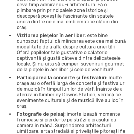
ceva timp admirându-i arhitectura. Fă o
plimbare prin principalele zone istorice și
descoperă poveștile fascinante din spatele
unora dintre cele mai emblematice clădiri din
oraș.
Vizitarea piețelor în aer liber:
este bine
cunoscut faptul că mâncarea este cea mai bună
modalitate de a afla despre cultura unei țări.
Oferă papilelor tale gustative o călătorie
captivantă și gustă câteva dintre delicatesele
locale. Și nu uita să cumperi suveniruri gourmet
de la piețele în aer liber și cele de vechituri!
Participarea la concerte și festivaluri:
multe
orașe au o ofertă largă de concerte și festivaluri
de muzică în timpul lunilor de vârf. Înainte de a
ateriza în Kimberley Downs Station, verifică ce
evenimente culturale și de muzică live au loc în
oraș.
Fotografie de peisaj:
imortalizează momente
frumoase și pierde-te pe străzile orașului cu
camera in mână. Surprinderea arhitecturii
uimitoare, arta stradală și priveliștile pitorești fie