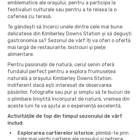
emblematice ale orașului, pentru a participa la
festivaluri culturale sau pentru a te relaxa la o
cafenea cu terasă.
Te gândești să încerci unele dintre cele mai bune
delicatese din Kimberley Downs Station și să deguști
gastronomia sa? Sezonul de vârf îți va oferi o ofertă
mai largă de restaurante, bistrouri și piețe
alimentare.
Pentru pasionații de natură, cerul senin oferă
fundalul perfect pentru a explora frumusețea
naturală a orașului Kimberley Downs Station.
Indiferent dacă ești interesat de observarea
păsărilor, fotografie sau pur și simplu să te bucuri de
o plimbare liniștită înconjurat de natură, vremea din
aceste luni te va ajuta ai o experiență excelentă.
Activitățile de top din timpul sezonului de vârf
includ:
Explorarea cartierelor istorice:
plimbă-te prin
cele mai vechi cartiere ale orașului și petrece