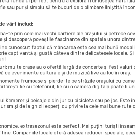
oferă fundalul perfect pentru a explora frumusețea naturală 
fie sau pur și simplu să te bucuri de o plimbare liniștită înc
de vârf includ:
bă-te prin cele mai vechi cartiere ale orașului și petrece c
ce și descoperă poveștile fascinante din spatele unora dintr
ine cunoscut faptul că mâncarea este cea mai bună modalita
torie captivantă și gustă câteva dintre delicatesele locale. 
ri!
uri:
multe orașe au o ofertă largă de concerte și festivaluri d
ică ce evenimente culturale și de muzică live au loc în oraș.
omente frumoase și pierde-te pe străzile orașului cu camer
e pitorești fie cu telefonul, fie cu o cameră digitală poate fi 
l Kemerer și peisajele din jur cu bicicleta sau pe jos. Este 
urism și de la ghizii experți cu privire la cele mai bune rute 
conomice, extrasezonul este perfect. Mai puțini turiști înse
 ieftine. Companiile locale oferă adesea reduceri speciale, ce