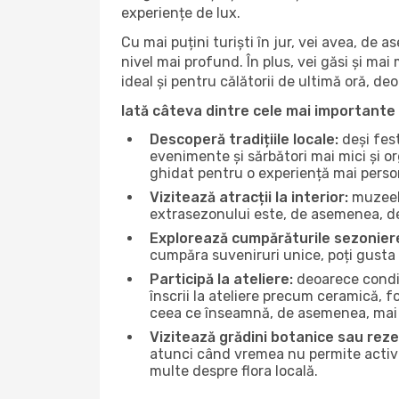
experiențe de lux.
Cu mai puțini turiști în jur, vei avea, de
nivel mai profund. În plus, vei găsi și mai 
ideal și pentru călătorii de ultimă oră, d
Iată câteva dintre cele mai importante 
Descoperă tradițiile locale:
deși fest
evenimente și sărbători mai mici și or
ghidat pentru o experiență mai perso
Vizitează atracții la interior:
muzeele
extrasezonului este, de asemenea, de
Explorează cumpărăturile sezonier
cumpăra suveniruri unice, poți gusta 
Participă la ateliere:
deoarece condiț
înscrii la ateliere precum ceramică, f
ceea ce înseamnă, de asemenea, mai 
Vizitează grădini botanice sau reze
atunci când vremea nu permite activită
multe despre flora locală.