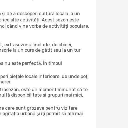
 și de a descoperi cultura locală la un
 orice alte activități. Acest sezon este
nci când vine vorba de activități populare.
f, extrasezonul include, de obicei,
scrie la un curs de gătit sau la un tur
ea nu este perfectă. În timpul
ri piețele locale interioare, de unde poți
merer.
 extrasezon, este un moment minunat să te
ltă disponibilitate și grupuri mai mici,
ere care sunt grozave pentru vizitare
gitația urbană și îți permit să afli mai