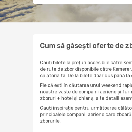
Cum să găsești oferte de zb
Cauți bilete la prețuri accesibile către K
de rute de zbor disponibile către Kemerer. 
călătoria ta. De la bilete doar dus până la
Fie că ești în căutarea unui weekend rapid
noastre vaste de companii aeriene și furn
zboruri + hotel și chiar și alte detalii esen
Cauți inspirație pentru următoarea călător
principalele companii aeriene care zboară 
zborurile.