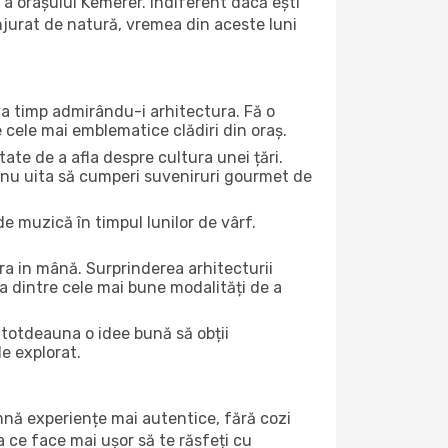
a orașului Kemerer. Indiferent dacă ești
onjurat de natură, vremea din aceste luni
eva timp admirându-i arhitectura. Fă o
e cele mai emblematice clădiri din oraș.
te de a afla despre cultura unei țări.
Și nu uita să cumperi suveniruri gourmet de
e muzică în timpul lunilor de vârf.
a in mână. Surprinderea arhitecturii
una dintre cele mai bune modalități de a
întotdeauna o idee bună să obții
de explorat.
amnă experiențe mai autentice, fără cozi
ea ce face mai ușor să te răsfeți cu