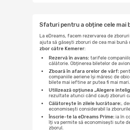
Sfaturi pentru a obține cele mai
La eDreams, facem rezervarea de zboruri s
ajuta să găsești zboruri de cea mai bună ca
zbor către Kemerer
:
Rezervă în avans:
tarifele companiil
călătorie. Obținerea biletelor de avio
Zboară în afara orelor de vârf:
pentr
companiile aeriene își măresc de obice
bilete mai ieftine ar putea fi mai mari.
Utilizează opțiunea „Alegere inteli
rezultate atunci când cauți zboruri 
Călătorește în zilele lucrătoare:
, de
economisești considerabil la zboruril
Înscrie-te la eDreams Prime:
ia în c
îți va permite să economisești sute d
zborul.