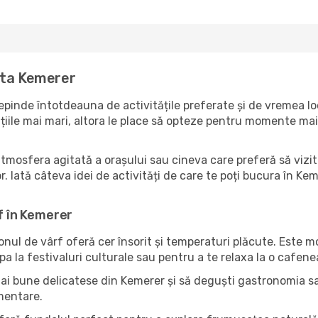
ita Kemerer
pinde întotdeauna de activitățile preferate și de vremea loc
ile mai mari, altora le place să opteze pentru momente mai li
atmosfera agitată a orașului sau cineva care preferă să vizit
. Iată câteva idei de activități de care te poți bucura în Kemer
rf în Kemerer
zonul de vârf oferă cer însorit și temperaturi plăcute. Este 
pa la festivaluri culturale sau pentru a te relaxa la o cafene
mai bune delicatese din Kemerer și să deguști gastronomia sa?
imentare.