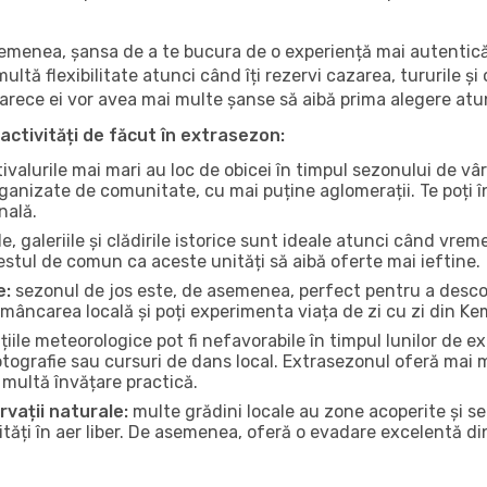
 asemenea, șansa de a te bucura de o experiență mai autentică
multă flexibilitate atunci când îți rezervi cazarea, tururile și
eoarece ei vor avea mai multe șanse să aibă prima alegere atu
activități de făcut în extrasezon:
ivalurile mai mari au loc de obicei în timpul sezonului de vâr
ganizate de comunitate, cu mai puține aglomerații. Te poți în
nală.
, galeriile și clădirile istorice sunt ideale atunci când vrem
stul de comun ca aceste unități să aibă oferte mai ieftine.
e:
sezonul de jos este, de asemenea, perfect pentru a descope
mâncarea locală și poți experimenta viața de zi cu zi din Ke
iile meteorologice pot fi nefavorabile în timpul lunilor de
otografie sau cursuri de dans local. Extrasezonul oferă mai mu
multă învățare practică.
rvații naturale:
multe grădini locale au zone acoperite și s
ți în aer liber. De asemenea, oferă o evadare excelentă din a