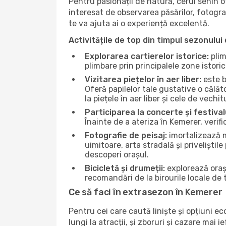
Pentru pasionații de natură, cerul senin 
interesat de observarea păsărilor, fotogra
te va ajuta ai o experiență excelentă.
Activitățile de top din timpul sezonului 
Explorarea cartierelor istorice:
plim
plimbare prin principalele zone istori
Vizitarea piețelor în aer liber:
este b
Oferă papilelor tale gustative o călă
la piețele în aer liber și cele de vechitu
Participarea la concerte și festival
Înainte de a ateriza în Kemerer, verif
Fotografie de peisaj:
imortalizează m
uimitoare, arta stradală și priveliștil
descoperi orașul.
Bicicletă și drumeții:
explorează orașu
recomandări de la birourile locale de t
Ce să faci în extrasezon în Kemerer
Pentru cei care caută liniște și opțiuni e
lungi la atracții, și zboruri și cazare mai