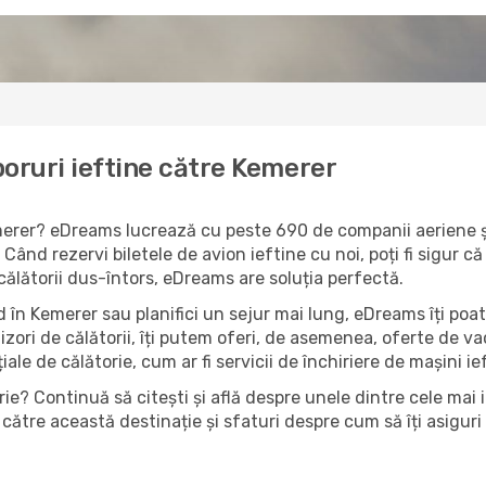
oruri ieftine către Kemerer
emerer? eDreams lucrează cu peste 690 de companii aeriene și
Când rezervi biletele de avion ieftine cu noi, poți fi sigur 
 călătorii dus-întors, eDreams are soluția perfectă.
 în Kemerer sau planifici un sejur mai lung, eDreams îți poat
izori de călătorii, îți putem oferi, de asemenea, oferte de 
țiale de călătorie, cum ar fi servicii de închiriere de mașini i
ie? Continuă să citești și află despre unele dintre cele mai 
către această destinație și sfaturi despre cum să îți asiguri