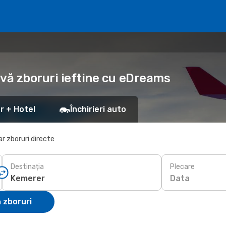
rvă zboruri ieftine cu eDreams
r + Hotel
Închirieri auto
r zboruri directe
Destinația
Plecare
Data
 zboruri