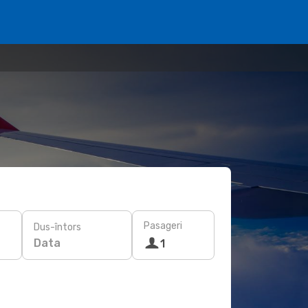
Pasageri
Dus-întors
Data
1