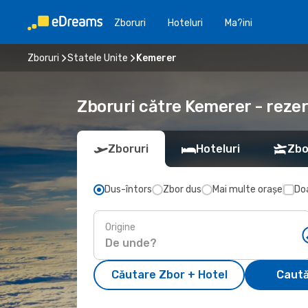
Zboruri
Hoteluri
Ma?ini
Zboruri
Statele Unite
Kemerer
Zboruri către Kemerer - reze
Zboruri
Hoteluri
Zbo
Dus-întors
Zbor dus
Mai multe orașe
Doa
Origine
Căutare Zbor + Hotel
Caută