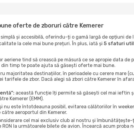
 bune oferte de zboruri către Kemerer
implă și accesibilă, oferindu-ți o gamă largă de opțiuni de 
litate la cele mai bune prețuri. În plus, iată și
5 sfaturi ut
or aeriene tind să crească pe măsură ce se apropie data de pl
n din timp te poate ajuta să găsești oferte mai bune.
u majoritatea destinațiilor, în perioadele cu cerere mare (cum
i tarifele de zbor. Dacă alegi să zbori către Kemerer în afar
gentă”:
această funcție îți permite să găsești cel mai ieftin ș
către Kemerer (EMM).
și nu este întotdeauna posibil, evitarea călătoriilor în weeke
e către aeroportul din Kemerer.
onsiderare cel mai exclusiv club al nostru și îmbunătățește-
e RON la următoarele bilete de avion. Încearcă acum proba no