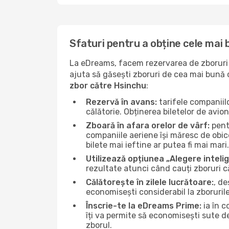
Sfaturi pentru a obține cele mai
La eDreams, facem rezervarea de zboruri s
ajuta să găsești zboruri de cea mai bună ca
zbor către Hsinchu
:
Rezervă în avans:
tarifele companiil
călătorie. Obținerea biletelor de avio
Zboară în afara orelor de vârf:
pentr
companiile aeriene își măresc de obice
bilete mai ieftine ar putea fi mai mari.
Utilizează opțiunea „Alegere inteli
rezultate atunci când cauți zboruri 
Călătorește în zilele lucrătoare:
, de
economisești considerabil la zboruril
Înscrie-te la eDreams Prime:
ia în c
îți va permite să economisești sute d
zborul.