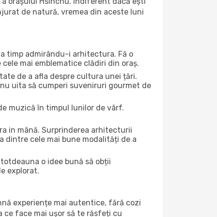
 a orașului Hsinchu. Indiferent dacă ești
onjurat de natură, vremea din aceste luni
eva timp admirându-i arhitectura. Fă o
e cele mai emblematice clădiri din oraș.
te de a afla despre cultura unei țări.
Și nu uita să cumperi suveniruri gourmet de
e muzică în timpul lunilor de vârf.
a in mână. Surprinderea arhitecturii
una dintre cele mai bune modalități de a
întotdeauna o idee bună să obții
de explorat.
amnă experiențe mai autentice, fără cozi
ea ce face mai ușor să te răsfeți cu