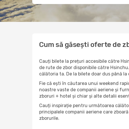
Cum să găsești oferte de zb
Cauți bilete la prețuri accesibile către H
de rute de zbor disponibile către Hsinchu.
călătoria ta. De la bilete doar dus până la
Fie că ești în căutarea unui weekend rapid
noastre vaste de companii aeriene și furn
zboruri + hotel și chiar și alte detalii esen
Cauți inspirație pentru următoarea călător
principalele companii aeriene care zboară 
zborurile.