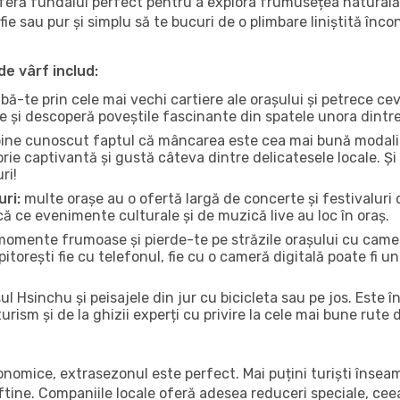
oferă fundalul perfect pentru a explora frumusețea naturală
fie sau pur și simplu să te bucuri de o plimbare liniștită înc
de vârf includ:
bă-te prin cele mai vechi cartiere ale orașului și petrece c
ce și descoperă poveștile fascinante din spatele unora dintr
ine cunoscut faptul că mâncarea este cea mai bună modalita
torie captivantă și gustă câteva dintre delicatesele locale. 
ri!
uri:
multe orașe au o ofertă largă de concerte și festivaluri d
ică ce evenimente culturale și de muzică live au loc în oraș.
omente frumoase și pierde-te pe străzile orașului cu camer
e pitorești fie cu telefonul, fie cu o cameră digitală poate fi 
l Hsinchu și peisajele din jur cu bicicleta sau pe jos. Este 
urism și de la ghizii experți cu privire la cele mai bune rute 
conomice, extrasezonul este perfect. Mai puțini turiști înse
 ieftine. Companiile locale oferă adesea reduceri speciale, ce