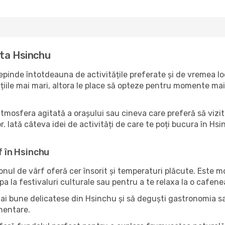
ita Hsinchu
pinde întotdeauna de activitățile preferate și de vremea loc
ile mai mari, altora le place să opteze pentru momente mai li
atmosfera agitată a orașului sau cineva care preferă să vizit
. Iată câteva idei de activități de care te poți bucura în Hsinc
f în Hsinchu
zonul de vârf oferă cer însorit și temperaturi plăcute. Este 
pa la festivaluri culturale sau pentru a te relaxa la o cafene
mai bune delicatese din Hsinchu și să deguști gastronomia sa?
imentare.