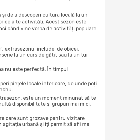
 și de a descoperi cultura locală la un
 orice alte activități. Acest sezon este
nci când vine vorba de activități populare.
f, extrasezonul include, de obicei,
scrie la un curs de gătit sau la un tur
ea nu este perfectă. În timpul
ri piețele locale interioare, de unde poți
inchu.
 extrasezon, este un moment minunat să te
ltă disponibilitate și grupuri mai mici,
ere care sunt grozave pentru vizitare
gitația urbană și îți permit să afli mai