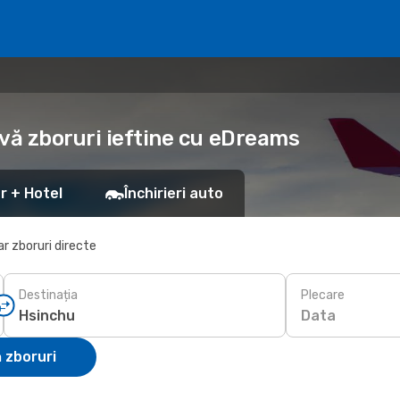
vă zboruri ieftine cu eDreams
r + Hotel
Închirieri auto
r zboruri directe
Destinația
Plecare
Data
 zboruri