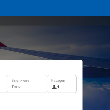
Pasageri
Dus-întors
Data
1