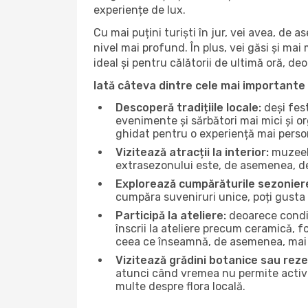
experiențe de lux.
Cu mai puțini turiști în jur, vei avea, de
nivel mai profund. În plus, vei găsi și mai 
ideal și pentru călătorii de ultimă oră, d
Iată câteva dintre cele mai importante 
Descoperă tradițiile locale:
deși fest
evenimente și sărbători mai mici și or
ghidat pentru o experiență mai perso
Vizitează atracții la interior:
muzeele
extrasezonului este, de asemenea, de
Explorează cumpărăturile sezonier
cumpăra suveniruri unice, poți gusta 
Participă la ateliere:
deoarece condiț
înscrii la ateliere precum ceramică, f
ceea ce înseamnă, de asemenea, mai 
Vizitează grădini botanice sau reze
atunci când vremea nu permite activită
multe despre flora locală.