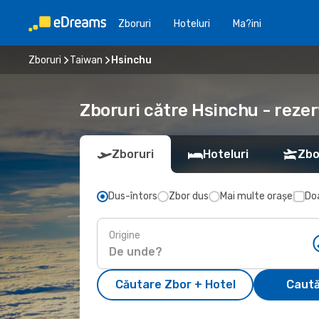
Zboruri
Hoteluri
Ma?ini
Zboruri
Taiwan
Hsinchu
Zboruri către Hsinchu - rezer
Zboruri
Hoteluri
Zbo
Dus-întors
Zbor dus
Mai multe orașe
Doa
Origine
Căutare Zbor + Hotel
Caută