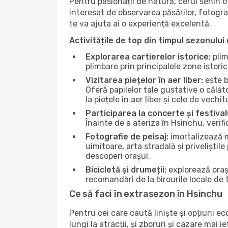
Pentru pasionații de natură, cerul senin 
interesat de observarea păsărilor, fotogra
te va ajuta ai o experiență excelentă.
Activitățile de top din timpul sezonului 
Explorarea cartierelor istorice:
plim
plimbare prin principalele zone istori
Vizitarea piețelor în aer liber:
este b
Oferă papilelor tale gustative o călă
la piețele în aer liber și cele de vechitu
Participarea la concerte și festival
Înainte de a ateriza în Hsinchu, verif
Fotografie de peisaj:
imortalizează m
uimitoare, arta stradală și priveliștil
descoperi orașul.
Bicicletă și drumeții:
explorează orașu
recomandări de la birourile locale de t
Ce să faci în extrasezon în Hsinchu
Pentru cei care caută liniște și opțiuni e
lungi la atracții, și zboruri și cazare mai