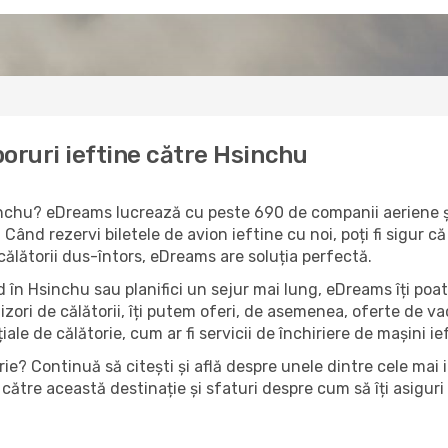
oruri ieftine către Hsinchu
sinchu? eDreams lucrează cu peste 690 de companii aeriene și
 Când rezervi biletele de avion ieftine cu noi, poți fi sigur 
 călătorii dus-întors, eDreams are soluția perfectă.
 în Hsinchu sau planifici un sejur mai lung, eDreams îți poat
izori de călătorii, îți putem oferi, de asemenea, oferte de 
țiale de călătorie, cum ar fi servicii de închiriere de mașini i
ie? Continuă să citești și află despre unele dintre cele mai 
către această destinație și sfaturi despre cum să îți asiguri