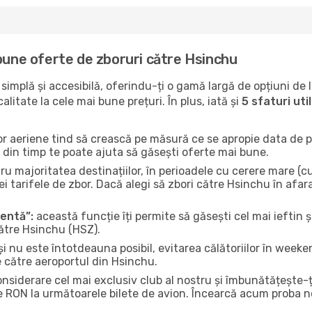
 bune oferte de zboruri către Hsinchu
implă și accesibilă, oferindu-ți o gamă largă de opțiuni de 
litate la cele mai bune prețuri. În plus, iată și
5 sfaturi ut
or aeriene tind să crească pe măsură ce se apropie data de pl
n din timp te poate ajuta să găsești oferte mai bune.
u majoritatea destinațiilor, în perioadele cu cerere mare (cum
i tarifele de zbor. Dacă alegi să zbori către Hsinchu în afar
gentă”:
această funcție îți permite să găsești cel mai ieftin ș
către Hsinchu (HSZ).
și nu este întotdeauna posibil, evitarea călătoriilor în weeke
e către aeroportul din Hsinchu.
onsiderare cel mai exclusiv club al nostru și îmbunătățește-
e RON la următoarele bilete de avion. Încearcă acum proba no