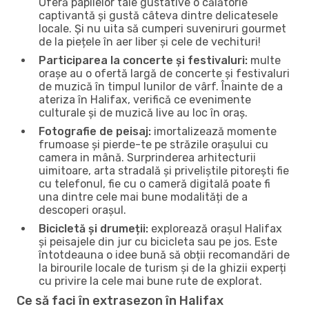
Oferă papilelor tale gustative o călătorie
captivantă și gustă câteva dintre delicatesele
locale. Și nu uita să cumperi suveniruri gourmet
de la piețele în aer liber și cele de vechituri!
Participarea la concerte și festivaluri:
multe
orașe au o ofertă largă de concerte și festivaluri
de muzică în timpul lunilor de vârf. Înainte de a
ateriza în Halifax, verifică ce evenimente
culturale și de muzică live au loc în oraș.
Fotografie de peisaj:
imortalizează momente
frumoase și pierde-te pe străzile orașului cu
camera in mână. Surprinderea arhitecturii
uimitoare, arta stradală și priveliștile pitorești fie
cu telefonul, fie cu o cameră digitală poate fi
una dintre cele mai bune modalități de a
descoperi orașul.
Bicicletă și drumeții:
explorează orașul Halifax
și peisajele din jur cu bicicleta sau pe jos. Este
întotdeauna o idee bună să obții recomandări de
la birourile locale de turism și de la ghizii experți
cu privire la cele mai bune rute de explorat.
Ce să faci în extrasezon în Halifax