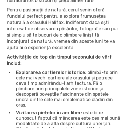
restaurante, bistrouri și piețe alimentare.
Pentru pasionații de natură, cerul senin oferă
fundalul perfect pentru a explora frumusețea
naturală a orașului Halifax. Indiferent dacă ești
interesat de observarea păsărilor, fotografie sau pur
și simplu să te bucuri de o plimbare liniștită
înconjurat de natură, vremea din aceste luni te va
ajuta ai o experiență excelentă.
Activitățile de top din timpul sezonului de vârf
includ:
Explorarea cartierelor istorice:
plimbă-te prin
cele mai vechi cartiere ale orașului și petrece
ceva timp admirându-i arhitectura. Fă o
plimbare prin principalele zone istorice și
descoperă poveștile fascinante din spatele
unora dintre cele mai emblematice clădiri din
oraș.
Vizitarea piețelor în aer liber:
este bine
cunoscut faptul că mâncarea este cea mai bună
modalitate de a afla despre cultura unei țări.