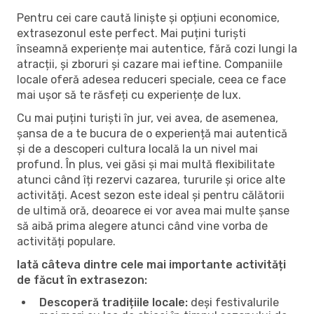
Pentru cei care caută liniște și opțiuni economice,
extrasezonul este perfect. Mai puțini turiști
înseamnă experiențe mai autentice, fără cozi lungi la
atracții, și zboruri și cazare mai ieftine. Companiile
locale oferă adesea reduceri speciale, ceea ce face
mai ușor să te răsfeți cu experiențe de lux.
Cu mai puțini turiști în jur, vei avea, de asemenea,
șansa de a te bucura de o experiență mai autentică
și de a descoperi cultura locală la un nivel mai
profund. În plus, vei găsi și mai multă flexibilitate
atunci când îți rezervi cazarea, tururile și orice alte
activități. Acest sezon este ideal și pentru călătorii
de ultimă oră, deoarece ei vor avea mai multe șanse
să aibă prima alegere atunci când vine vorba de
activități populare.
Iată câteva dintre cele mai importante activități
de făcut în extrasezon:
Descoperă tradițiile locale:
deși festivalurile