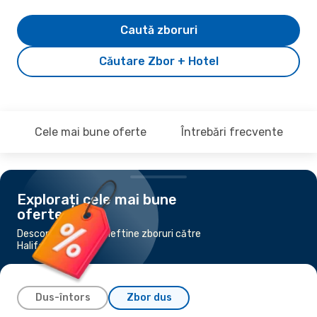
Caută zboruri
Căutare Zbor + Hotel
Cele mai bune oferte
Întrebări frecvente
Explorați cele mai bune
oferte
Descoperă cele mai ieftine zboruri către
Halifax
Dus-întors
Zbor dus