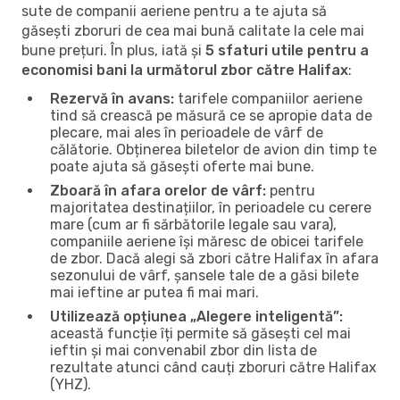
sute de companii aeriene pentru a te ajuta să
găsești zboruri de cea mai bună calitate la cele mai
bune prețuri. În plus, iată și
5 sfaturi utile pentru a
economisi bani la următorul zbor către Halifax
:
Rezervă în avans:
tarifele companiilor aeriene
tind să crească pe măsură ce se apropie data de
plecare, mai ales în perioadele de vârf de
călătorie. Obținerea biletelor de avion din timp te
poate ajuta să găsești oferte mai bune.
Zboară în afara orelor de vârf:
pentru
majoritatea destinațiilor, în perioadele cu cerere
mare (cum ar fi sărbătorile legale sau vara),
companiile aeriene își măresc de obicei tarifele
de zbor. Dacă alegi să zbori către Halifax în afara
sezonului de vârf, șansele tale de a găsi bilete
mai ieftine ar putea fi mai mari.
Utilizează opțiunea „Alegere inteligentă”:
această funcție îți permite să găsești cel mai
ieftin și mai convenabil zbor din lista de
rezultate atunci când cauți zboruri către Halifax
(YHZ).