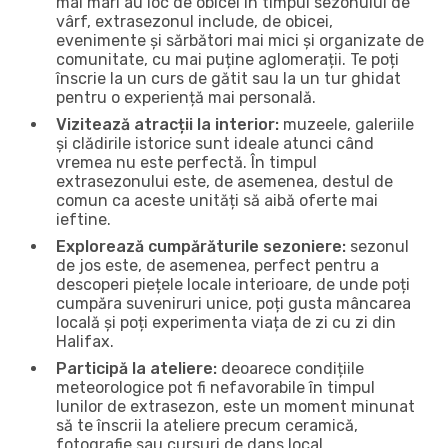
mai mari au loc de obicei în timpul sezonului de
vârf, extrasezonul include, de obicei,
evenimente și sărbători mai mici și organizate de
comunitate, cu mai puține aglomerații. Te poți
înscrie la un curs de gătit sau la un tur ghidat
pentru o experiență mai personală.
Vizitează atracții la interior:
muzeele, galeriile
și clădirile istorice sunt ideale atunci când
vremea nu este perfectă. În timpul
extrasezonului este, de asemenea, destul de
comun ca aceste unități să aibă oferte mai
ieftine.
Explorează cumpărăturile sezoniere:
sezonul
de jos este, de asemenea, perfect pentru a
descoperi piețele locale interioare, de unde poți
cumpăra suveniruri unice, poți gusta mâncarea
locală și poți experimenta viața de zi cu zi din
Halifax.
Participă la ateliere:
deoarece condițiile
meteorologice pot fi nefavorabile în timpul
lunilor de extrasezon, este un moment minunat
să te înscrii la ateliere precum ceramică,
fotografie sau cursuri de dans local.