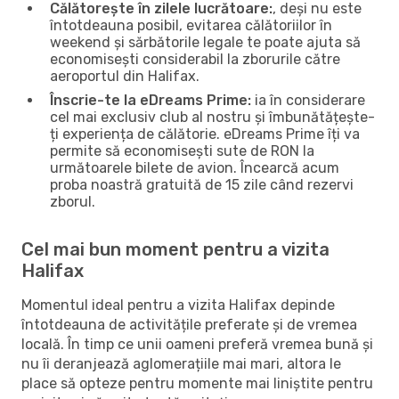
Călătorește în zilele lucrătoare:
, deși nu este
întotdeauna posibil, evitarea călătoriilor în
weekend și sărbătorile legale te poate ajuta să
economisești considerabil la zborurile către
aeroportul din Halifax.
Înscrie-te la eDreams Prime:
ia în considerare
cel mai exclusiv club al nostru și îmbunătățește-
ți experiența de călătorie. eDreams Prime îți va
permite să economisești sute de RON la
următoarele bilete de avion. Încearcă acum
proba noastră gratuită de 15 zile când rezervi
zborul.
Cel mai bun moment pentru a vizita
Halifax
Momentul ideal pentru a vizita Halifax depinde
întotdeauna de activitățile preferate și de vremea
locală. În timp ce unii oameni preferă vremea bună și
nu îi deranjează aglomerațiile mai mari, altora le
place să opteze pentru momente mai liniștite pentru