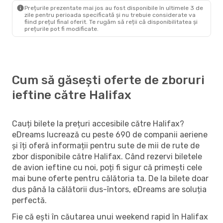
Halifax
- București
Prețurile prezentate mai jos au fost disponibile în ultimele 3 de
zile pentru perioada specificată și nu trebuie considerate va
fiind prețul final oferit. Te rugăm să reții că disponibilitatea și
prețurile pot fi modificate.
Cum să găsești oferte de zboruri
ieftine către Halifax
Cauți bilete la prețuri accesibile către Halifax?
eDreams lucrează cu peste 690 de companii aeriene
și îți oferă informații pentru sute de mii de rute de
zbor disponibile către Halifax. Când rezervi biletele
de avion ieftine cu noi, poți fi sigur că primești cele
mai bune oferte pentru călătoria ta. De la bilete doar
dus până la călătorii dus-întors, eDreams are soluția
perfectă.
Fie că ești în căutarea unui weekend rapid în Halifax