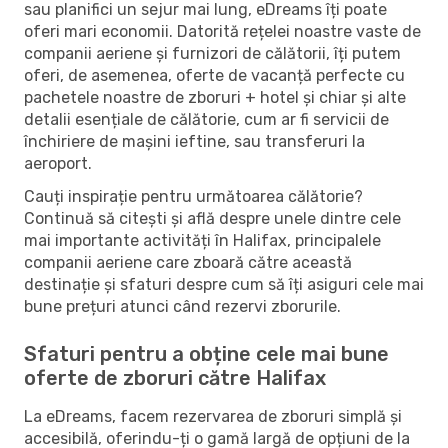
sau planifici un sejur mai lung, eDreams îți poate
oferi mari economii. Datorită rețelei noastre vaste de
companii aeriene și furnizori de călătorii, îți putem
oferi, de asemenea, oferte de vacanță perfecte cu
pachetele noastre de zboruri + hotel și chiar și alte
detalii esențiale de călătorie, cum ar fi servicii de
închiriere de mașini ieftine, sau transferuri la
aeroport.
Cauți inspirație pentru următoarea călătorie?
Continuă să citești și află despre unele dintre cele
mai importante activități în Halifax, principalele
companii aeriene care zboară către această
destinație și sfaturi despre cum să îți asiguri cele mai
bune prețuri atunci când rezervi zborurile.
Sfaturi pentru a obține cele mai bune
oferte de zboruri către Halifax
La eDreams, facem rezervarea de zboruri simplă și
accesibilă, oferindu-ți o gamă largă de opțiuni de la